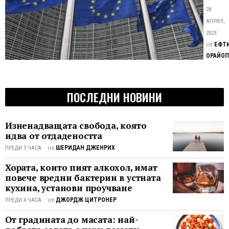
изк
Европ
28
инт
съюз
АПРИЛ,
преду
2023
светов
от
ЕФТ
лидер
ОРАЙО
за
заплах
от
ПОСЛЕДНИ НОВИНИ
усъвъ
систе
за
Изненадващата свобода, която
изкуст
идва от отдадеността
интеле
от
ШЕРИДАН ДЖЕНРИХ
ПРЕДИ 3 ЧАСА
(ИИ)
Хората, които пият алкохол, имат
и ги
повече вредни бактерии в устната
призо
кухина, установи проучване
да
прове
от
ДЖОРДЖ ЦИТРОНЕР
ПРЕДИ 4 ЧАСА
среща
От градината до масата: най-
на