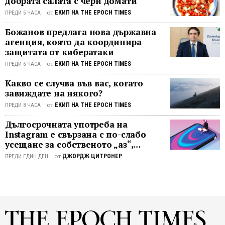
добрата салата с чери домати
върха,
от
ЕКИП НА THE EPOCH TIMES
ПРЕДИ 5 ЧАСА
на
която
Божанов предлага нова държавна
да
агенция, която да координира
обсъд
защитата от кибератаки
как
от
ЕКИП НА THE EPOCH TIMES
ПРЕДИ 6 ЧАСА
да
Какво се случва във вас, когато
контро
завиждате на някого?
развит
им.
от
ЕКИП НА THE EPOCH TIMES
ПРЕДИ 8 ЧАСА
Двана
Дългосрочната употреба на
депута
Instagram е свързана с по-слабо
от
усещане за собственото „аз“,
Европ
показва проучване
от
ДЖОРДЖ ЦИТРОНЕР
ПРЕДИ ЕДИН ДЕН
парла
(ЕП),
работ
по
законо
на