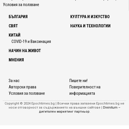
да
Условия за ползване
свикат
БЪЛГАРИЯ
КУЛТУРА И ИЗКУСТВО
среща
и
СВЯТ
НАУКА И ТЕХНОЛОГИИ
заявих
КИТАЙ
че
COVID-19 и Ваксинация
фирми
за
НАЧИН НА ЖИВОТ
изкуст
МНЕНИЯ
интеле
трябва
да
бъдат
За нас
Пишете ни!
по-
Авторски права
Поверителност на
отгово
Условия за ползване
информацията
Изявл
Copyright © 2024 Epochtimes.bg | Всички права запазени Epochtimes.bg не
беше
носи отговорност за съдържанието на външни сайтове |
Divinitum –
напра
дигитален маркетинг партньор
.
седми
след