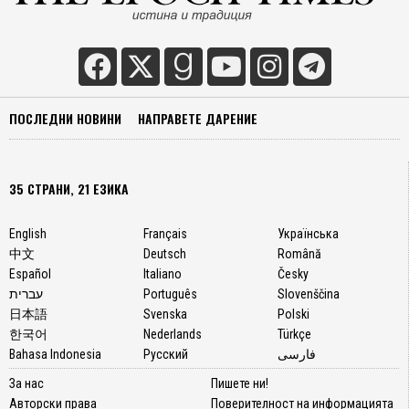
ЕС,
свърз
с
този
вид
технол
ПОСЛЕДНИ НОВИНИ
НАПРАВЕТЕ ДАРЕНИЕ
призо
прези
на
САЩ
35 СТРАНИ, 21 ЕЗИКА
Джо
Байдъ
English
Français
Українська
и
中文
Deutsch
Română
предс
Español
Italiano
Česky
на
עברית
Português
Slovenščina
Европ
日本語
Svenska
Polski
комис
한국어
Nederlands
Türkçe
Урсул
Bahasa Indonesia
Русский
فارسی
фон
дер
За нас
Пишете ни!
Лайен
Авторски права
Поверителност на информацията