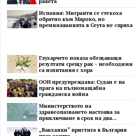
ракета
Испания: Мигранти се стекоха
обратно към Мароко, но
преминаванията в Сеута не спряха
Глухарчето показа обещаващи
резултати срещу рак – необходими
са изпитания с хора
ООН предупреждава: Судан е на
прага на пълномащабна
гражданска война
Министерството на
здравеопазването настоява за
приключване в срок на два
ключови строителни проекта
„Вакханки“ пристига в България
през есента