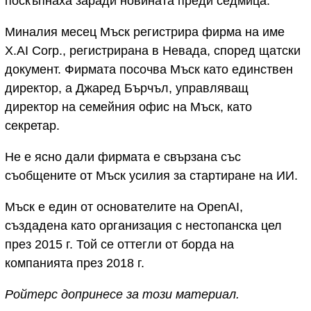
поскъпнаха заради новината преди седмица.
Миналия месец Мъск регистрира фирма на име
X.AI Corp., регистрирана в Невада, според щатски
документ. Фирмата посочва Мъск като единствен
директор, а Джаред Бърчъл, управляващ
директор на семейния офис на Мъск, като
секретар.
Не е ясно дали фирмата е свързана със
съобщените от Мъск усилия за стартиране на ИИ.
Мъск е един от основателите на OpenAI,
създадена като организация с нестопанска цел
през 2015 г. Той се оттегли от борда на
компанията през 2018 г.
Ройтерс допринесе за този материал.