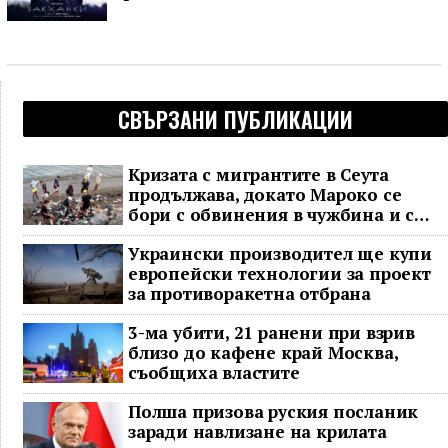
СВЪРЗАНИ ПУБЛИКАЦИИ
Кризата с мигрантите в Сеута
продължава, докато Мароко се
бори с обвинения в чужбина и с
гнева у дома
Украински производител ще купи
европейски технологии за проект
за противоракетна отбрана
3-ма убити, 21 ранени при взрив
близо до кафене край Москва,
съобщиха властите
Полша призова руския посланик
заради навлизане на крилата