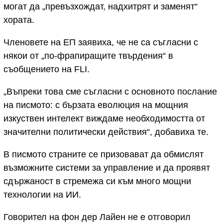
могат да „превъзхождат, надхитрят и заменят“
хората.
Членовете на ЕП заявиха, че не са съгласни с
някои от „по-фрапиращите твърдения“ в
съобщението на FLI.
„Въпреки това сме съгласни с основното послание
на писмото: с бързата еволюция на мощния
изкуствен интелект виждаме необходимостта от
значителни политически действия“, добавиха те.
В писмото страните се призовават да обмислят
възможните системи за управление и да проявят
сдържаност в стремежа си към много мощни
технологии на ИИ.
Говорител на фон дер Лайен не е отговорил