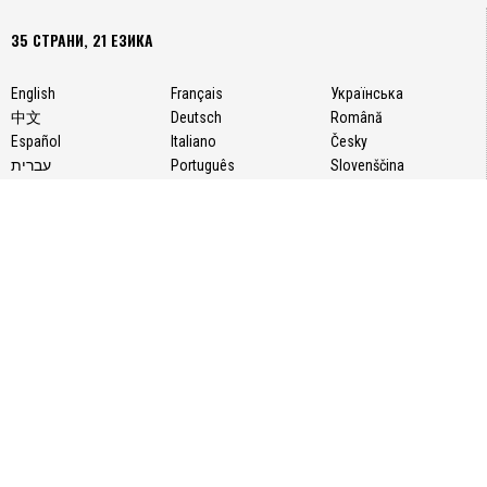
35 СТРАНИ, 21 ЕЗИКА
English
Français
Українська
中文
Deutsch
Română
Español
Italiano
Česky
עברית
Português
Slovenščina
日本語
Svenska
Polski
한국어
Nederlands
Türkçe
Bahasa Indonesia
Русский
فارسی
За нас
Пишете ни!
Авторски права
Поверителност на информацията
Условия за ползване
БЪЛГАРИЯ
КУЛТУРА И ИЗКУСТВО
СВЯТ
НАУКА И ТЕХНОЛОГИИ
КИТАЙ
COVID-19 и Ваксинация