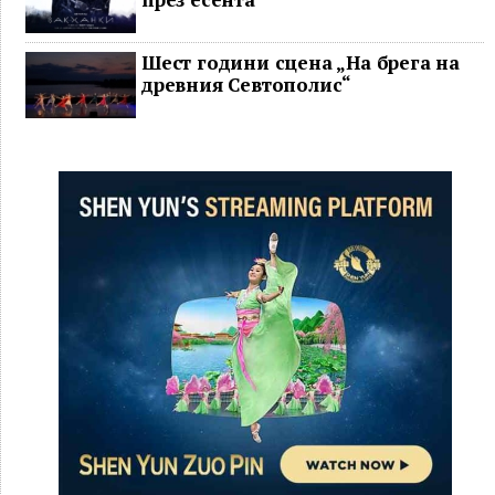
Шест години сцена „На брега на
древния Севтополис“