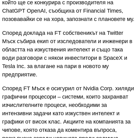
който ще се конкурира с производителя на
ChatGPT OpenAI, съобщиха от Financial Times,
позовавайки се на хора, запознати с плановете му.
Според доклада на FT собственикът на Twitter
Мъск събира екип от изследователи и инженери в
областта на изкуствения интелект и също така
води разговори с някои инвеститори в SpaceX и
Tesla Inc. за влагане на пари в новото му
предприятие.
Според FT Мъск е осигурил от Nvidia Corp. хиляди
графични процесори – системи, които захранват
изчислителните процеси, необходими за
интензивни задачи като изкуствен интелект и
графики от висок клас. Акциите на компанията за
чипове, която отказа да коментира въпроса,