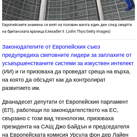
Европейските знамена се веят на половин мачта един ден след смъртта
на британската кралица Елизабет II. (John Thys/Getty Images)
Законодателите от Европейския съюз
предупредиха световните лидери за заплахите от
усъвършенстваните системи за изкуствен интелект
(ИИ) и ги призоваха да проведат среща на върха,
на която да обсъдят как да контролират
развитието им.
Дванадесет депутати от Европейския парламент
(ЕП), работещи по законодателството на ЕС,
свързано с този вид технологии, призоваха
президента на САЩ Джо Байдън и председателя
на Европейската комисия Урсула фон дер Лайен