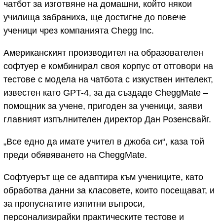
чатбот за изготвяне на домашни, който някои
училища забраниха, ще достигне до повече
ученици чрез компанията Chegg Inc.
Американският производител на образователен
софтуер е комбинирал своя корпус от отговори на
тестове с модела на чатбота с изкуствен интелект,
известен като GPT-4, за да създаде CheggMate –
помощник за учене, пригоден за ученици, заяви
главният изпълнителен директор Дан Розенсвайг.
„Все едно да имате учител в джоба си“, каза той
преди обявяването на CheggMate.
Софтуерът ще се адаптира към учениците, като
обработва данни за класовете, които посещават, и
за пропуснатите изпитни въпроси,
персонализирайки практическите тестове и