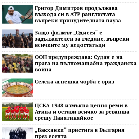
Григор Димитров продължава
възхода си в ATP ранглистата
въпреки принудителната пауза
Защо филмът „Одисея“ е
задължителен за гледане, въпреки
всичките му недостатъци
ООН предупреждава: Судан е на
прага на пълномащабна гражданска
война
Селска агнешка чорба с ориз
ЦСКА 1948 измъкна ценно реми в
Атина и остави всичко за реванша
срещу Панатинайкос
„Вакханки“ пристига в България
през есента