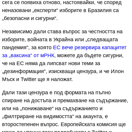
сега се появиха отново, настоявайки, че според
неназовани „експерти“ изборите в Бразилия са
„безопасни и сигурни“.
Независимо дали става въпрос за честността на
изборите, войната в Украйна или „следващата
пандемия“, за която
ЕС вече резервира капацитет
за „ваксина“ от мРНК
, можете да бъдете сигурни,
че на ЕС няма да липсват нови теми за
„дезинформация“, изискващи цензура, и че Илон
Мъск и Twitter ще я наложат.
Дали тази цензура е под формата на пълно
спиране на достъпа и премахване на съдържание,
или на „понижаване“ на съдържанието и
„филтриране на видимостта“ на акаунта, е
второстепенен въпрос. Европейската комисия ще