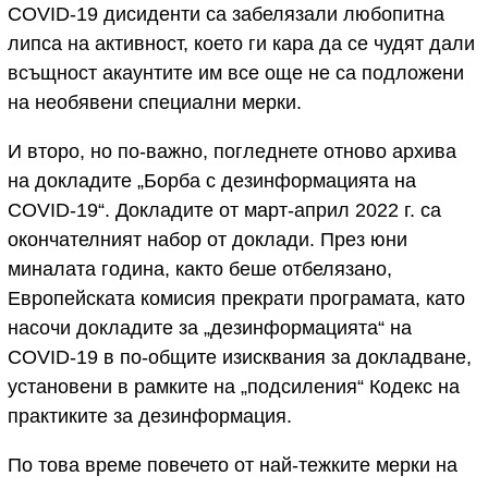
COVID-19 дисиденти са забелязали любопитна
липса на активност, което ги кара да се чудят дали
всъщност акаунтите им все още не са подложени
на необявени специални мерки.
И второ, но по-важно, погледнете отново архива
на докладите „Борба с дезинформацията на
COVID-19“. Докладите от март-април 2022 г. са
окончателният набор от доклади. През юни
миналата година, както беше отбелязано,
Европейската комисия прекрати програмата, като
насочи докладите за „дезинформацията“ на
COVID-19 в по-общите изисквания за докладване,
установени в рамките на „подсиления“ Кодекс на
практиките за дезинформация.
По това време повечето от най-тежките мерки на