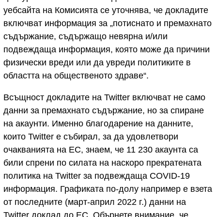
уебсайта на Комисията се уточнява, че докладите
включват информация за „потиснато и премахнато
съдържание, съдържащо невярна и/или
подвеждаща информация, която може да причини
физически вреди или да увреди политиките в
областта на общественото здраве“.
Всъщност докладите на Twitter включват не само
данни за премахнато съдържание, но за спиране
на акаунти. Именно благодарение на данните,
които Twitter е събирал, за да удовлетвори
очакванията на ЕС, знаем, че 11 230 акаунта са
били спрени по силата на наскоро прекратената
политика на Twitter за подвеждаща COVID-19
информация. Графиката по-долу например е взета
от последните (март-април 2022 г.) данни на
Twitter доклад до ЕС. Обърнете внимание, че