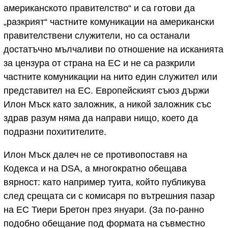
американското правителство“ и са готови да
„разкрият“ частните комуникации на американски
правителствени служители, но са останали
достатъчно мълчаливи по отношение на исканията
за цензура от страна на ЕС и не са разкрили
частните комуникации на нито един служител или
представител на ЕС. Европейският съюз държи
Илон Мъск като заложник, а никой заложник със
здрав разум няма да направи нищо, което да
подразни похитителите.
Илон Мъск далеч не се противопоставя на
Кодекса и на DSA, а многократно обещава
вярност: като например туита, който публикува
след срещата си с комисаря по вътрешния пазар
на ЕС Тиери Бретон през януари. (За по-ранно
подобно обещание под формата на съвместно