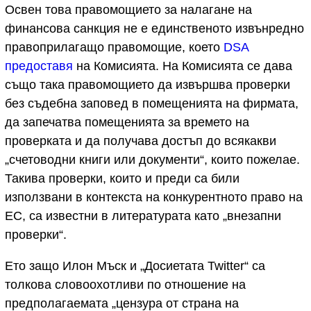
Освен това правомощието за налагане на
финансова санкция не е единственото извънредно
правоприлагащо правомощие, което
DSA
предоставя
на Комисията. На Комисията се дава
също така правомощието да извършва проверки
без съдебна заповед в помещенията на фирмата,
да запечатва помещенията за времето на
проверката и да получава достъп до всякакви
„счетоводни книги или документи“, които пожелае.
Такива проверки, които и преди са били
използвани в контекста на конкурентното право на
ЕС, са известни в литературата като „внезапни
проверки“.
Ето защо Илон Мъск и „Досиетата Twitter“ са
толкова словоохотливи по отношение на
предполагаемата „цензура от страна на