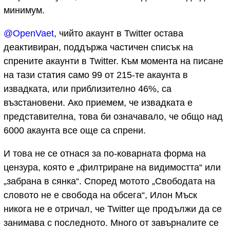
минимум.
@OpenVaet
, чийто акаунт в Twitter остава
деактивиран, поддържа частичен списък на
спрените акаунти в Twitter. Към момента на писане
на тази статия само 99 от 215-те акаунта в
извадката, или приблизително 46%, са
възстановени. Ако приемем, че извадката е
представителна, това би означавало, че общо над
6000 акаунта все още са спрени.
И това не се отнася за по-коварната форма на
цензура, която е „филтриране на видимостта“ или
„забрана в сянка“. Според мотото „Свободата на
словото не е свобода на обсега“, Илон Мъск
никога не е отричал, че Twitter ще продължи да се
занимава с последното. Много от завърналите се