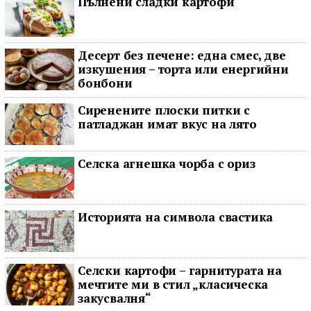
Пълнени сладки картофи
Десерт без печене: една смес, две
изкушения – торта или енергийни
бонбони
Сиренените плоски питки с
патладжан имат вкус на лято
Селска агнешка чорба с ориз
Историята на символа свастика
Селски картофи – гарнитурата на
мечтите ми в стил „класическа
закусвалня“