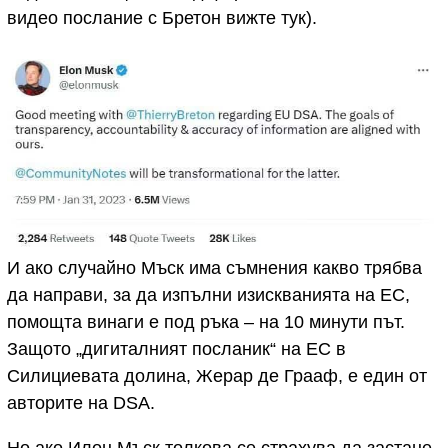
видео послание с Бретон вижте тук).
И ако случайно Мъск има съмнения какво трябва
да направи, за да изпълни изискванията на ЕС,
помощта винаги е под ръка – на 10 минути път.
Защото „дигиталният посланик“ на ЕС в
Силициевата долина, Жерар де Грааф, е един от
авторите на DSA.
Но ако Илон Мъск толкова се страхува да застане