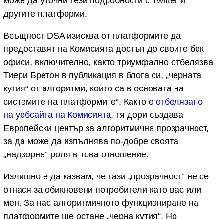
може да уточни тези подробности с Twitter и
другите платформи.
Всъщност DSA изисква от платформите да
предоставят на Комисията достъп до своите бек
офиси, включително, както триумфално отбелязва
Тиери Бретон в публикация в блога си, „черната
кутия“ от алгоритми, които са в основата на
системите на платформите“. Както е
отбелязано
на уебсайта на Комисията
, тя дори създава
Европейски център за алгоритмична прозрачност,
за да може да изпълнява по-добре своята
„надзорна“ роля в това отношение.
Излишно е да казвам, че тази „прозрачност“ не се
отнася за обикновени потребители като вас или
мен. За нас алгоритмичното функциониране на
платформите ще остане „черна кутия“. Но