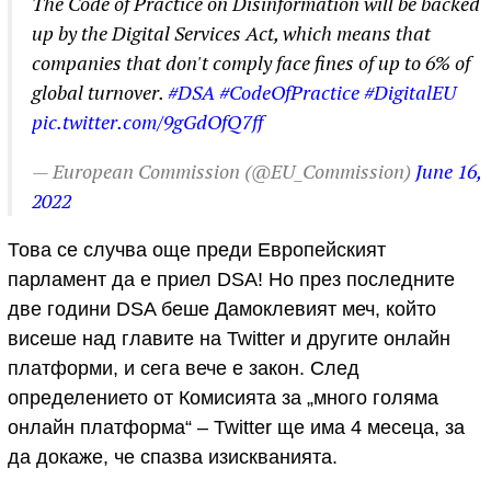
The Code of Practice on Disinformation will be backed
up by the Digital Services Act, which means that
companies that don't comply face fines of up to 6% of
global turnover.
#DSA
#CodeOfPractice
#DigitalEU
pic.twitter.com/9gGdOfQ7ff
— European Commission (@EU_Commission)
June 16,
2022
Това се случва още преди Европейският
парламент да е приел DSA! Но през последните
две години DSA беше Дамоклевият меч, който
висеше над главите на Twitter и другите онлайн
платформи, и сега вече е закон. След
определението от Комисията за „много голяма
онлайн платформа“ – Twitter ще има 4 месеца, за
да докаже, че спазва изискванията.