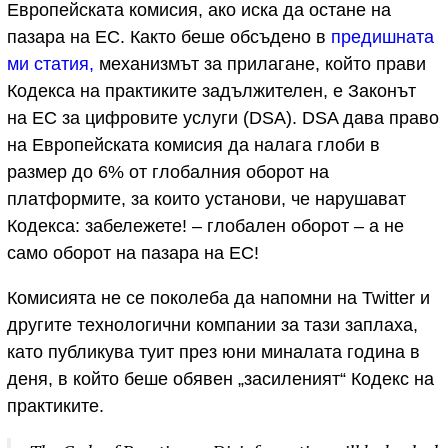
Европейската комисия, ако иска да остане на
пазара на ЕС. Както беше обсъдено в
предишната
ми статия,
механизмът за прилагане, който прави
Кодекса на практиките задължителен, е Законът
на ЕС за цифровите услуги (DSA). DSA дава право
на Европейската комисия да налага глоби в
размер до 6% от глобалния оборот на
платформите, за които установи, че нарушават
Кодекса: забележете! – глобален оборот – а не
само оборот на пазара на ЕС!
Комисията не се поколеба да напомни на Twitter и
другите технологични компании за тази заплаха,
като публикува туит през юни миналата година в
деня, в който беше обявен „засиленият“ Кодекс на
практиките.