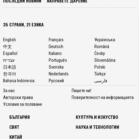
ПОСЛЕДНИ НОВИНИ
НАПРАВЕТЕ ДАРЕНИЕ
35 СТРАНИ, 21 ЕЗИКА
English
Français
Українська
中文
Deutsch
Română
Español
Italiano
Česky
עברית
Português
Slovenščina
日本語
Svenska
Polski
한국어
Nederlands
Türkçe
Bahasa Indonesia
Русский
فارسی
За нас
Пишете ни!
Авторски права
Поверителност на информацията
Условия за ползване
БЪЛГАРИЯ
КУЛТУРА И ИЗКУСТВО
СВЯТ
НАУКА И ТЕХНОЛОГИИ
КИТАЙ