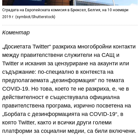
Сградата на Европейската комисия в Брюксел, Белгия, на 10 ноември
2019 г. (symbiot/Shutterstock)
Коментар
„Досиетата Twitter“ разкриха многобройни контакти
между правителствени служители на САЩ и
Twitter и искания за цензуриране на акаунти или
съдържание: по-специално в контекста на
предполагаемата „дезинформация“ по темата
COVID-19. Но това, което те не разкриха, е, че в
действителност е съществувала официална
правителствена програма, изрично посветена на
„Борбата с дезинформацията на COVID-19“, в
която Twitter, както и всички други големи
платформи за социални медии, са били включени.