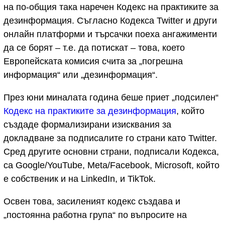
на по-общия така наречен Кодекс на практиките за
дезинформация. Съгласно Кодекса Twitter и други
онлайн платформи и търсачки поеха ангажименти
да се борят – т.е. да потискат – това, което
Европейската комисия счита за „погрешна
информация“ или „дезинформация“.
През юни миналата година беше приет „подсилен“
Кодекс на практиките за дезинформация
, който
създаде формализирани изисквания за
докладване за подписалите го страни като Twitter.
Сред другите основни страни, подписали Кодекса,
са Google/YouTube, Meta/Facebook, Microsoft, който
е собственик и на LinkedIn, и TikTok.
Освен това, засиленият кодекс създава и
„постоянна работна група“ по въпросите на