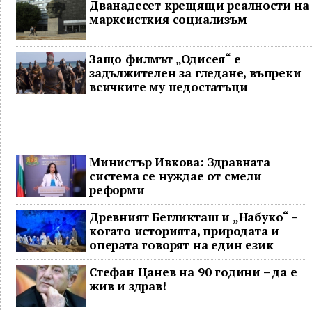
Дванадесет крещящи реалности на
марксисткия социализъм
Защо филмът „Одисея“ е
задължителен за гледане, въпреки
всичките му недостатъци
Министър Ивкова: Здравната
система се нуждае от смели
реформи
Древният Бегликташ и „Набуко“ –
когато историята, природата и
операта говорят на един език
Стефан Цанев на 90 години – да е
жив и здрав!