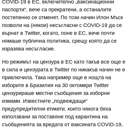
COVID-19 в ЕС, включително „ваксинационни
паспорти“, вече са прекратени, а останалите
постепенно се отменят. По този начин Илон Мъск
позволи на (някои) несъгласни с COVID-19 да се
върнат в Twitter, когато, поне в ЕС, вече почти
нямаше публична политика, срещу която да се
изразява несъгласие.
Но режимът на цензура в ЕС като такъв все още е
в сила и цензурата в Twitter по никакъв начин не е
приключила. Така например още в нощта на
изборите в Бразилия на 30 октомври Twitter
цензурираше местни съобщения за изборни
измами. Известните „подвеждащи“
предупредителни етикети, които някога бяха
използвани за поставяне под карантина на
съобщенията за вредата от ваксината COVID-19,