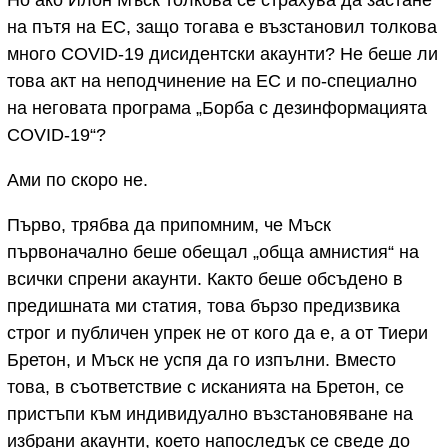
на пътя на ЕС, защо тогава е възстановил толкова
много COVID-19 дисидентски акаунти? Не беше ли
това акт на неподчинение на ЕС и по-специално
на неговата програма „Борба с дезинформацията
COVID-19“?
Ами по скоро не.
Първо, трябва да припомним, че Мъск
първоначално беше обещал „обща амнистия“ на
всички спрени акаунти. Както беше обсъдено в
предишната ми статия, това бързо предизвика
строг и публичен упрек не от кого да е, а от Тиери
Бретон, и Мъск не успя да го изпълни. Вместо
това, в съответствие с исканията на Бретон, се
пристъпи към индивидуално възстановяване на
избрани акаунти, което напоследък се сведе до