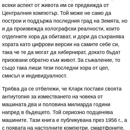
всеки аспект от живота им се предвижда от
Централния компютър. Той може не само да
построи и поддържа последния град на Земята, но
и да произвежда холографски реалности, които
отделните хора да обитават, и дори да съхранява
хората като цифрови версии на самите себе си,
така че те да могат да хибернират, докато бъдат
призовани обратно към живот. За съжаление, то
също така лиши тези последни хора от цел,
смисъл и индивидуалност.
Трябва да се отбележи, че Кларк поставя своята
антиутопия за изместването на човека от
машината два и половина милиарда години
напред в бъдещето. Той сериозно подценява
машините. Тази книга е публикувана през 1956 г., а
с появата на настолните компютри, смартфоните,