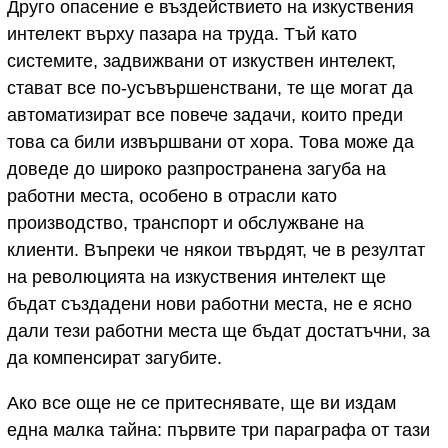
Друго опасение е въздействието на изкуствения
интелект върху пазара на труда. Тъй като
системите, задвижвани от изкуствен интелект,
стават все по-усъвършенствани, те ще могат да
автоматизират все повече задачи, които преди
това са били извършвани от хора. Това може да
доведе до широко разпространена загуба на
работни места, особено в отрасли като
производство, транспорт и обслужване на
клиенти. Въпреки че някои твърдят, че в резултат
на революцията на изкуствения интелект ще
бъдат създадени нови работни места, не е ясно
дали тези работни места ще бъдат достатъчни, за
да компенсират загубите.
Ако все още не се притеснявате, ще ви издам
една малка тайна: първите три параграфа от тази