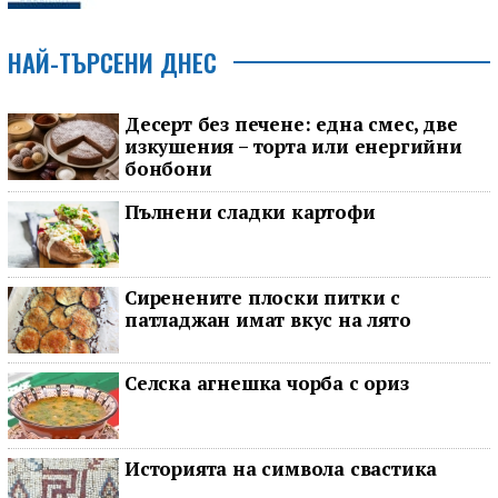
НАЙ-ТЪРСЕНИ ДНЕС
Десерт без печене: една смес, две
изкушения – торта или енергийни
бонбони
Пълнени сладки картофи
Сиренените плоски питки с
патладжан имат вкус на лято
Селска агнешка чорба с ориз
Историята на символа свастика