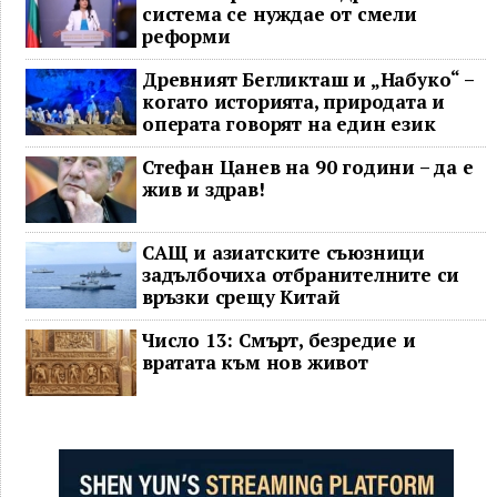
система се нуждае от смели
реформи
Древният Бегликташ и „Набуко“ –
когато историята, природата и
операта говорят на един език
Стефан Цанев на 90 години – да е
жив и здрав!
САЩ и азиатските съюзници
задълбочиха отбранителните си
връзки срещу Китай
Число 13: Смърт, безредие и
вратата към нов живот