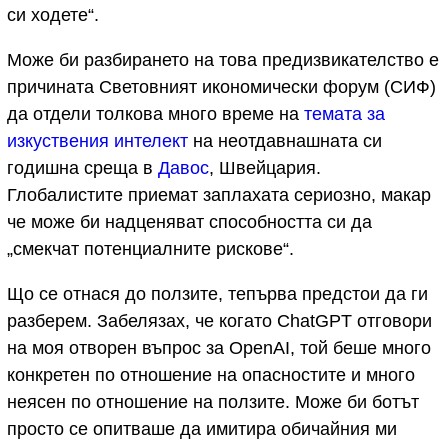
си ходете“.
Може би разбирането на това предизвикателство е
причината Световният икономически форум (СИФ)
да отдели толкова много време на
темата за
изкуствения интелект
на неотдавнашната си
годишна среща в
Давос
, Швейцария.
Глобалистите приемат заплахата сериозно, макар
че може би надценяват способността си да
„смекчат потенциалните рискове“.
Що се отнася до ползите, тепърва предстои да ги
разберем. Забелязах, че когато ChatGPT отговори
на моя отворен въпрос за OpenAI, той беше много
конкретен по отношение на опасностите и много
неясен по отношение на ползите. Може би ботът
просто се опитваше да имитира обичайния ми