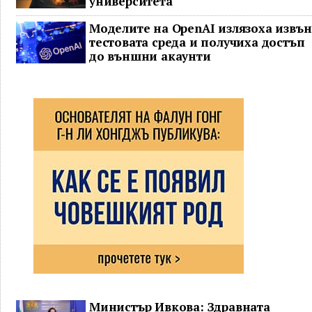
университета
Моделите на OpenAI излязоха извън
тестовата среда и получиха достъп
до външни акаунти
Министър Ивкова: Здравната