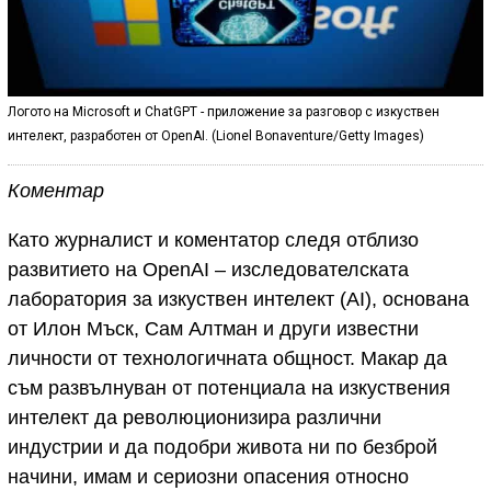
Логото на Microsoft и ChatGPT - приложение за разговор с изкуствен
интелект, разработен от OpenAI. (Lionel Bonaventure/Getty Images)
Коментар
Като журналист и коментатор следя отблизо
развитието на OpenAI – изследователската
лаборатория за изкуствен интелект (AI), основана
от Илон Мъск, Сам Алтман и други известни
личности от технологичната общност. Макар да
съм развълнуван от потенциала на изкуствения
интелект да революционизира различни
индустрии и да подобри живота ни по безброй
начини, имам и сериозни опасения относно