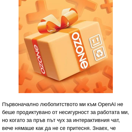
Първоначално любопитството ми към OpenAI не
беше продиктувано от несигурност за работата ми,
но когато за пръв път чух за интерактивния чат,
вече нямаше как да не се притесня. Знаех, че