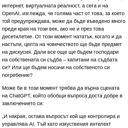
интернет, виртуалната реалност, а сега и на
OpenAI, изглежда, че голяма част от това, за което
той предупреждава, може да бъде въведено много
преди края на този век, ако не и през това
десетилетие. От този момент нататък, когато и да
настъпи, целта на човечеството ще бъде предмет
на дискусия. Дали все още ще бъдем господари
на собствената си съдба – капитани на съдбата
си? Или ще бъдем носачи на собственото си
погребение?
Може би в този момент трябва да върна сцената
на ChatGPT, който обобщи въпроса доста добре в
заключението си:
„И накрая, остава въпросът кой ще контролира и
управлява AI. Тъй като изкуствения интелект