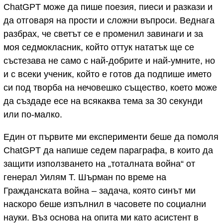
ChatGPT може да пише поезия, пиеси и разкази и
да отговаря на прости и сложни въпроси. Веднага
разбрах, че светът се е променил завинаги и за
моя седмокласник, който оттук нататък ще се
състезава не само с най-добрите и най-умните, но
и с всеки ученик, който е готов да подпише името
си под творба на нечовешко същество, което може
да създаде есе на всякаква тема за 30 секунди
или по-малко.
Един от първите ми експерименти беше да помоля
ChatGPT да напише седем параграфа, в които да
защити използването на „тоталната война“ от
генерал Уилям Т. Шърман по време на
Гражданската война – задача, която синът ми
наскоро беше изпълнил в часовете по социални
науки. Въз основа на опита ми като асистент в