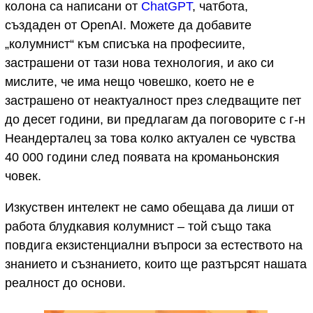
колона са написани от
ChatGPT
, чатбота,
създаден от OpenAI. Можете да добавите
„колумнист“ към списъка на професиите,
застрашени от тази нова технология, и ако си
мислите, че има нещо човешко, което не е
застрашено от неактуалност през следващите пет
до десет години, ви предлагам да поговорите с г-н
Неандерталец за това колко актуален се чувства
40 000 години след появата на кроманьонския
човек.
Изкуствен интелект не само обещава да лиши от
работа блудкавия колумнист – той също така
повдига екзистенциални въпроси за естеството на
знанието и съзнанието, които ще разтърсят нашата
реалност до основи.