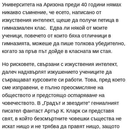
Университета на Аризона преди 40 години нямах
никакво съмнение, че есето, написано от
изкуствения интелект, щеше да получи петица в
гимназиален клас. Едва ли някой от моите
ученици, повечето от които бяха отличници в
гимназията, можеше да пише толкова убедително,
когато за пръв път дойде в класната ми стая.
Но рисковете, свързани с изкуствения интелект,
далеч надхвърлят изкушението учениците да
съкращават курсовите си работи. Това, пред което
сме изправени, е пълно преосмисляне на
обществото и предстоящо
остаряване
на
човечеството. В „Градът и звездите“ гениалният
писател фантаст Артър К. Кларк си представя
свят, в който безсмъртните човешки същества не
искат нищо и не трябва да правят нищо, защото