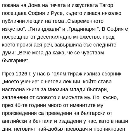
покана на Дома на печата и изкуствата Тагор
посещава София и Русе, където изнася няколко
публични лекции на тема „Съвременното
изкуство“, „Гитанджали“ и „Градинарят“. В София е
посрещнат от десетхилядно множество, пред
което произнася реч, завършила със следните
думи: „Вече мога да кажа, че се чувствам
българин!“.
През 1926 г. у нас в голям тираж излиза сборник
„Моето учение“ с негови лекции, който става
настолна книга за мнозина млади българи,
запленени от словото и мисълта му. По- късно,
през 40-те години много от именитите му
произведения са преведени на български от
английски и бенгали и издадени у нас, като в наши
дни, неговият най-добър преводач и проникновен