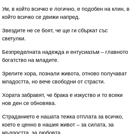
Ум, в който всичко е логично, е подобен на клин, в
който всичко се движи напред.
Звездите не се боят, че ще ги сбъркат със
светулки.
Безпределната надежда и ентусиазъм – главното
богатство на младите.
Зрелите хора, познали живота, отново получават
младостта, но вече свободни от страсти.
Хората забравят, че брака е изкуство и то всеки
нов ден се обновява.
Страданието е нашата тежка отплата за всичко,
което е ценно в нашия живот – за силата, за
мъдростта, за любовта.