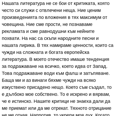
Нашата литература не се бои от критиката, която
често си служи с отвлечени неща. Ние ценим
произведенията по вложения в тях максимум от
човещина. Ние сме прости, не познаваме
рекламата и сме равнодушни към нейните
похвати. На нас са скъпи народните песни и
нашата лирика. В тях намираме ценности, които са
чужди на сложната и богата европейска
литература. В моето отечество имаше тенденция
за подражаване на всичко, което идва от Запад.
Това подражаване води към фалш и затъпяване.
Баща ми и аз винаги бяхме чужди на всяко
изкуствено присадено нещо. Което съм създал, то
е дълбоко мое собствено. То е искрено и вярвам,
че е истинско. Нашите критици не знаеха дали да
ме приемат или да ме отрекат. Тяхното отрицание
не ме отчая. Напротив, то укрепи моя дух. Когато