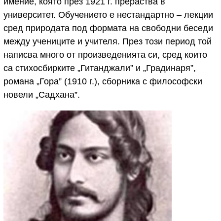
имение, която през 1921 г. прераства в
университет. Обучението е нестандартно – лекции
сред природата под формата на свободни беседи
между учениците и учителя. През този период той
написва много от произведенията си, сред които
са стихосбирките „Гитанджали” и „Градинаря”,
романа „Гора” (1910 г.), сборника с философски
новели „Садхана”.