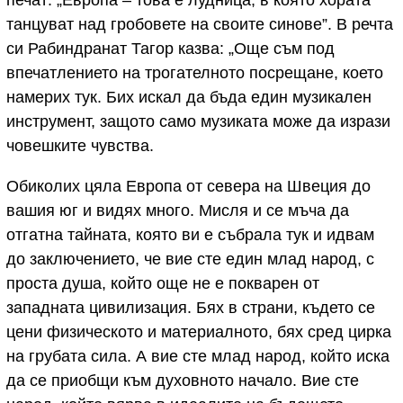
печат: „Европа – това е лудница, в която хората
танцуват над гробовете на своите синове”. В речта
си Рабиндранат Тагор казва: „Още съм под
впечатлението на трогателното посрещане, което
намерих тук. Бих искал да бъда един музикален
инструмент, защото само музиката може да изрази
човешките чувства.
Обиколих цяла Европа от севера на Швеция до
вашия юг и видях много. Мисля и се мъча да
отгатна тайната, която ви е събрала тук и идвам
до заключението, че вие сте един млад народ, с
проста душа, който още не е покварен от
западната цивилизация. Бях в страни, където се
цени физическото и материалното, бях сред цирка
на грубата сила. А вие сте млад народ, който иска
да се приобщи към духовното начало. Вие сте