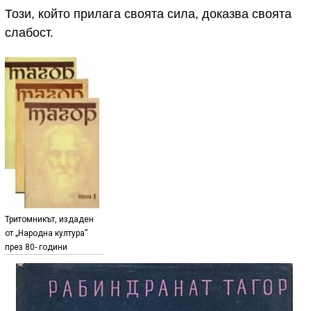
Този, който прилага своята сила, доказва своята
слабост.
Тритомникът, издаден
от „Народна култура”
през 80- години