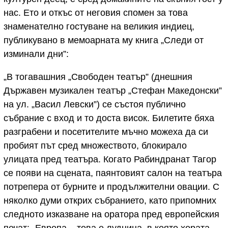
нас. Ето и откъс от неговия спомен за това
знаменателно гостуване на великия индиец,
публикувано в мемоарната му книга „Следи от
изминали дни”:
„В тогавашния „Свободен театър” (днешния
Държавен музикален театър „Стефан Македонски”
на ул. „Васил Левски”) се състоя публично
събрание с вход и то доста висок. Билетите бяха
разграбени и посетителите мъчно можеха да си
пробият път сред множеството, блокирало
улицата пред театъра. Когато Рабиндранат Тагор
се появи на сцената, паянтовият салон на театъра
потрепера от бурните и продължителни овации. С
няколко думи открих събранието, като припомних
следното изказване на оратора пред европейския