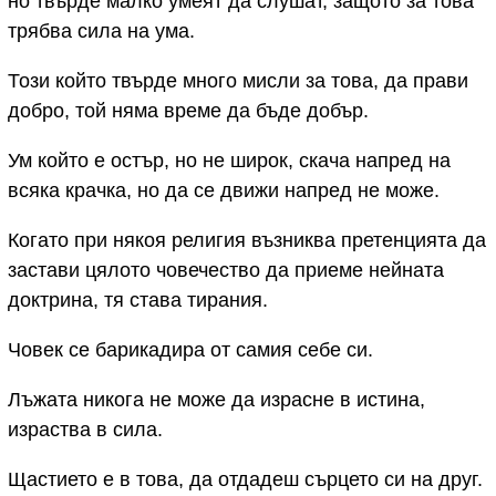
но твърде малко умеят да слушат, защото за това
трябва сила на ума.
Този който твърде много мисли за това, да прави
добро, той няма време да бъде добър.
Ум който е остър, но не широк, скача напред на
всяка крачка, но да се движи напред не може.
Когато при някоя религия възниква претенцията да
застави цялото човечество да приеме нейната
доктрина, тя става тирания.
Човек се барикадира от самия себе си.
Лъжата никога не може да израсне в истина,
израства в сила.
Щастието е в това, да отдадеш сърцето си на друг.