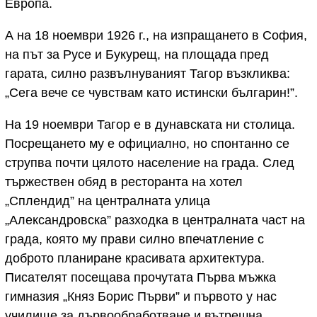
Европа.
А на 18 ноември 1926 г., на изпращането в София,
на път за Русе и Букурещ, на площада пред
гарата, силно развълнуваният Тагор възкликва:
„Сега вече се чувствам като истински българин!”.
На 19 ноември Тагор е в дунавската ни столица.
Посрещането му е официално, но спонтанно се
струпва почти цялото население на града. След
тържествен обяд в ресторанта на хотел
„Сплендид” на централната улица
„Александровска” разходка в централната част на
града, която му прави силно впечатление с
доброто планиране красивата архитектура.
Писателят посещава прочутата Първа мъжка
гимназия „Княз Борис Първи” и първото у нас
училище за дървообработване и вътрешна