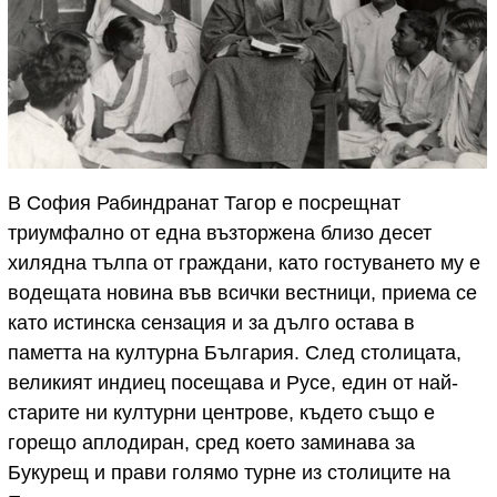
В София Рабиндранат Тагор е посрещнат
триумфално от една възторжена близо десет
хилядна тълпа от граждани, като гостуването му е
водещата новина във всички вестници, приема се
като истинска сензация и за дълго остава в
паметта на културна България. След столицата,
великият индиец посещава и Русе, един от най-
старите ни културни центрове, където също е
горещо аплодиран, сред което заминава за
Букурещ и прави голямо турне из столиците на