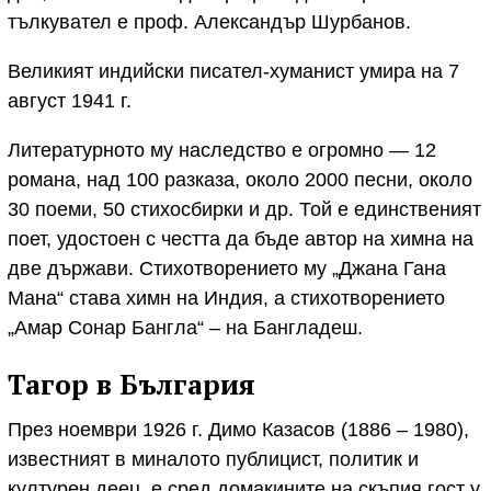
тълкувател е проф. Александър Шурбанов.
Великият индийски писател-хуманист умира на 7
август 1941 г.
Литературното му наследство е огромно — 12
романа, над 100 разказа, около 2000 песни, около
30 поеми, 50 стихосбирки и др. Той е единственият
поет, удостоен с честта да бъде автор на химна на
две държави. Стихотворението му „Джана Гана
Мана“ става химн на Индия, а стихотворението
„Амар Сонар Бангла“ – на Бангладеш.
Тагор в България
През ноември 1926 г. Димо Казасов (1886 – 1980),
известният в миналото публицист, политик и
културен деец, е сред домакините на скъпия гост у