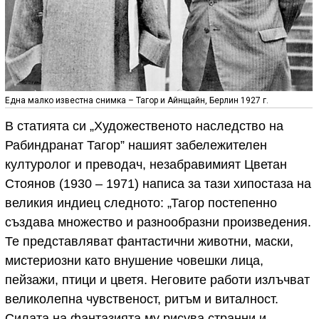
Една малко известна снимка – Тагор и Айнщайн, Берлин 1927 г.
В статията си „Художественото наследство на
Рабиндранат Тагор” нашият забележителен
културолог и преводач, незабравимият Цветан
Стоянов (1930 – 1971) написа за тази хипостаза на
великия индиец следното: „Тагор постепенно
създава множество и разнообразни произведения.
Те представляват фантастични животни, маски,
мистериозни като внушение човешки лица,
пейзажи, птици и цветя. Неговите работи излъчват
великолепна чувственост, ритъм и виталност.
Силата на фантазията му рисува странни и