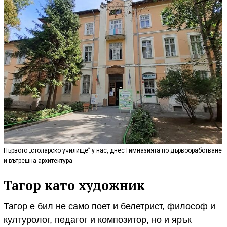
Първото „столарско училище” у нас, днес Гимназията по дървооработване
и вътрешна архитектура
Тагор като художник
Тагор е бил не само поет и белетрист, философ и
културолог, педагог и композитор, но и ярък