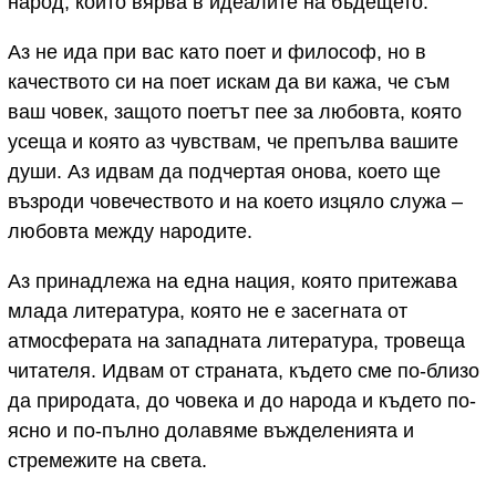
народ, който вярва в идеалите на бъдещето.
Аз не ида при вас като поет и философ, но в
качеството си на поет искам да ви кажа, че съм
ваш човек, защото поетът пее за любовта, която
усеща и която аз чувствам, че препълва вашите
души. Аз идвам да подчертая онова, което ще
възроди човечеството и на което изцяло служа –
любовта между народите.
Аз принадлежа на една нация, която притежава
млада литература, която не е засегната от
атмосферата на западната литература, тровеща
читателя. Идвам от страната, където сме по-близо
да природата, до човека и до народа и където по-
ясно и по-пълно долавяме въжделенията и
стремежите на света.