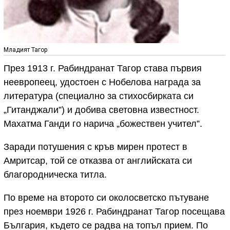
Младият Тагор
През 1913 г. Рабиндранат Тагор става първия
неевропеец, удостоен с Нобелова награда за
литература (специално за стихосбирката си
„Гитанджали”) и добива световна известност.
Махатма Ганди го нарича „божествен учител”.
Заради потушения с кръв мирен протест в
Амритсар, той се отказва от английската си
благородническа титла.
По време на второто си околосветско пътуване
през ноември 1926 г. Рабиндранат Тагор посещава
България, където се радва на топъл прием. По