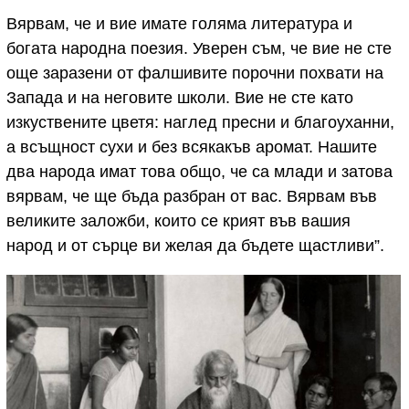
Вярвам, че и вие имате голяма литература и
богата народна поезия. Уверен съм, че вие не сте
още заразени от фалшивите порочни похвати на
Запада и на неговите школи. Вие не сте като
изкуствените цветя: наглед пресни и благоуханни,
а всъщност сухи и без всякакъв аромат. Нашите
два народа имат това общо, че са млади и затова
вярвам, че ще бъда разбран от вас. Вярвам във
великите заложби, които се крият във вашия
народ и от сърце ви желая да бъдете щастливи”.