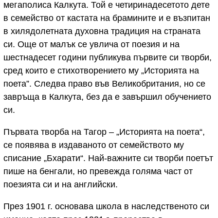
мегаполиса Калкута. Той е четиринадесетото дете
в семейство от кастата на брамините и е възпитан
в хилядолетната духовна традиция на страната
си. Още от малък се увлича от поезия и на
шестнадесет години публикува първите си творби,
сред които е стихотворението му „Историята на
поета”. Следва право във Великобритания, но се
завръща в Калкута, без да е завършил обучението
си.
Първата творба на Тагор – „Историята на поета“,
се появява в издаваното от семейството му
списание „Бхарати“. Най-важните си творби поетът
пише на бенгали, но превежда голяма част от
поезията си и на английски.
През 1901 г. основава школа в наследственото си