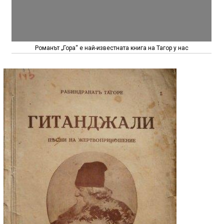
Романът „Гора“ е най-известната книга на Тагор у нас