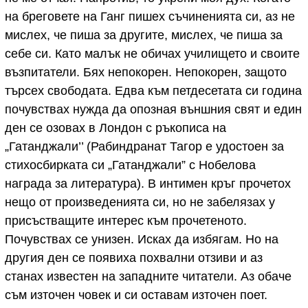
на бреговете на Ганг пишех съчиненията си, аз не
мислех, че пиша за другите, мислех, че пиша за
себе си. Като малък не обичах училището и своите
възпитатели. Бях непокорен. Непокорен, защото
търсех свободата. Едва към петдесетата си година
почувствах нужда да опозная външния свят и един
ден се озовах в Лондон с ръкописа на
„Гатанджали’’ (Рабиндранат Тагор е удостоен за
стихосбирката си „Гатанджали” с Нобелова
награда за литература). В интимен кръг прочетох
нещо от произведенията си, но не забелязах у
присъстващите интерес към прочетеното.
Почувствах се унизен. Исках да избягам. Но на
другия ден се появиха похвални отзиви и аз
станах известен на западните читатели. Аз обаче
съм източен човек и си оставам източен поет.