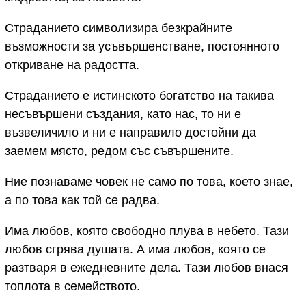
Страданието символизира безкрайните
възможности за усъвършенстване, постоянното
откриване на радостта.
Страданието е истинското богатство на такива
несъвършени създания, като нас, то ни е
възвеличило и ни е направило достойни да
заемем място, редом със съвършените.
Ние познаваме човек не само по това, което знае,
а по това как той се радва.
Има любов, която свободно плува в небето. Тази
любов сгрява душата. А има любов, която се
разтваря в ежедневните дела. Тази любов внася
топлота в семейството.