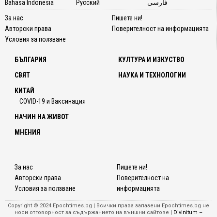
Bahasa Indonesia
Русский
فارسی
За нас
Пишете ни!
Авторски права
Поверителност на информацията
Условия за ползване
БЪЛГАРИЯ
КУЛТУРА И ИЗКУСТВО
СВЯТ
НАУКА И ТЕХНОЛОГИИ
КИТАЙ
COVID-19 и Ваксинация
НАЧИН НА ЖИВОТ
МНЕНИЯ
За нас
Пишете ни!
Авторски права
Поверителност на
Условия за ползване
информацията
Copyright © 2024 Epochtimes.bg | Всички права запазени Epochtimes.bg не
носи отговорност за съдържанието на външни сайтове |
Divinitum –