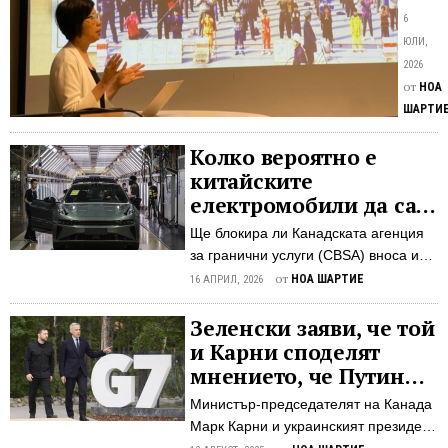
Изс
Липса
6
раз
на
ЮЛИ,
мащ
реакц
2026
на
от
от
НОА
страна
кит
ШАРТИ
на
инд
между
Колко вероятно е
за
общно
китайските
нас
по
електромобили да са
отн
отнош
произведени с
на
Ще блокира ли Канадската агенция
на
принудителен труд?
орг
за гранични услуги (CBSA) вноса им
насилс
в Канада? Политиката на Отава
от
НОА ШАРТИЕ
отнем
16 АПРИЛ, 2026
срещу принудителния труд и
на
амбициите ѝ за сближаване с Пекин
Зеленски заяви, че той
органи
може да бъдат подложени на
и Карни споделят
от
изпитание в краткосрочен план, тъй
практ
мнението, че Путин
като китайски електромобили
Фалун
иска да „спечели
Министър-председателят на Канада
предстои да навлязат на канадския
Гонг
време“ чрез срещата
Марк Карни и украинският президент
пазар. Експерти изразиха опасения,
в