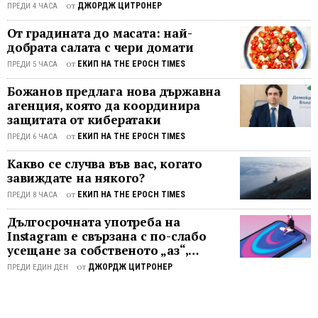
усилия
от
ДЖОРДЖ ЦИТРОНЕР
разказ за разговора с Трюдо. Тръмп
ПРЕДИ 4 ЧАСА
светът
освен това обвини Трюдо, че
От градината до масата: най-
не
използва въпроса с митата, за да
добрата салата с чери домати
реаги
"остане на власт". Той коментира
особен
от
ЕКИП НА THE EPOCH TIMES
ПРЕДИ 5 ЧАСА
разговора в две публикации,
Реакц
направени на платформата му Truth
Божанов предлага нова държавна
беше
Social следобеда на ...
агенция, която да координира
изклю
защитата от кибератаки
бавна
от
ЕКИП НА THE EPOCH TIMES
ПРЕДИ 6 ЧАСА
и
така
Какво се случва във вас, когато
китайс
завиждате на някого?
комуни
от
ЕКИП НА THE EPOCH TIMES
ПРЕДИ 8 ЧАСА
Споде
тази
Дългосрочната употреба на
Instagram е свързана с по-слабо
статия
усещане за собственото „аз“,
показва проучване
от
ДЖОРДЖ ЦИТРОНЕР
ПРЕДИ ЕДИН ДЕН