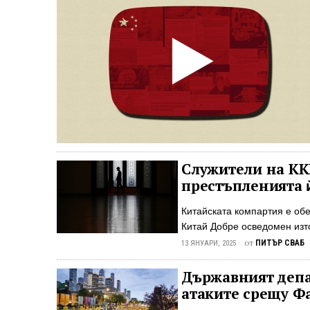
Служители на КК
престъпленията 
Китайската компартия е обе
Китай Добре осведомен изто
Epoch Times, че висши служ
от
ПИТЪР СВАБ
13 ЯНУАРИ, 2025
обезпокоени, че престъпле
разкрити, а ответната реак
Държавният депа
режима. Служителите са ос
атаките срещу Ф
изтезания и убийства на пр