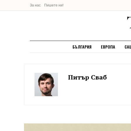
За нас
Пишете ни!
БЪЛГАРИЯ
ЕВРОПА
СА
Питър Сваб