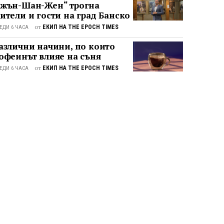
жън-Шан-Жен“ трогна
ители и гости на град Банско
от
ЕКИП НА THE EPOCH TIMES
ЕДИ 6 ЧАСА
азлични начини, по които
офеинът влияе на съня
от
ЕКИП НА THE EPOCH TIMES
ЕДИ 6 ЧАСА