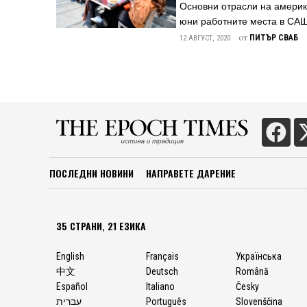
американските власти. Орга
Основни отрасли на америк
факт-чекинг платформите, е 
юни работните места в САЩ
изявление ...
разхлабване на ограничени
от
ПИТЪР СВАБ
12 АВГУСТ, 2020
Повече от два милиона раб
ресторантьорството, която 
сектори на икономиката бях
образованието (над 500 000
места), стана видно от дан
юли 2020 г. „Осемдесет проц
ПОСЛЕДНИ НОВИНИ
НАПРАВЕТЕ ДАРЕНИЕ
35 СТРАНИ, 21 ЕЗИКА
English
Français
Українська
中文
Deutsch
Română
Español
Italiano
Česky
עברית
Português
Slovenščina