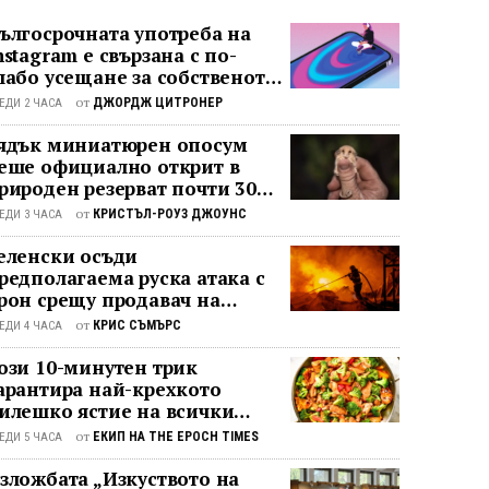
ългосрочната употреба на
nstagram е свързана с по-
лабо усещане за собственото
аз“, показва проучване
от
ДЖОРДЖ ЦИТРОНЕР
ЕДИ 2 ЧАСА
ядък миниатюрен опосум
еше официално открит в
рироден резерват почти 30
одини след последното му
от
КРИСТЪЛ-РОУЗ ДЖОУНС
ЕДИ 3 ЧАСА
аблюдение
еленски осъди
редполагаема руска атака с
рон срещу продавач на
еленчуци
от
КРИС СЪМЪРС
ЕДИ 4 ЧАСА
ози 10-минутен трик
арантира най-крехкото
илешко ястие на всички
ремена
от
ЕКИП НА THE EPOCH TIMES
ЕДИ 5 ЧАСА
зложбата „Изкуството на