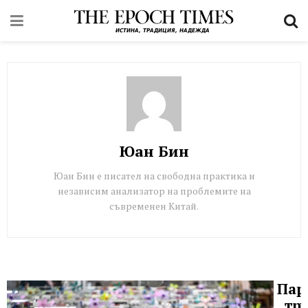
Юан Бин
Юан Бин е писател на свободна практика и
независим анализатор на проблемите на
съвременен Китай.
Пар
„тр