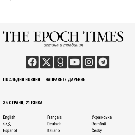
им со
права.
В соци
страни
чества
му
се
отдава
голям
значен
в
съглас
ПОСЛЕДНИ НОВИНИ
НАПРАВЕТЕ ДАРЕНИЕ
с идео
че те
се
35 СТРАНИ, 21 ЕЗИКА
управл
от
работн
English
Français
Українська
класа,
中文
Deutsch
Română
и то
Español
Italiano
Česky