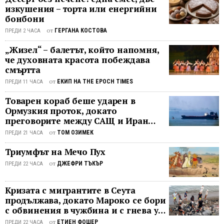
изкушения – торта или енергийни
и
бонбони
иконо
от
ГЕРГАНА КОСТОВА
си
ПРЕДИ 2 ЧАСА
постиж
„Жизел“ – балетът, който напомня,
на
че духовната красота побеждава
празни
смъртта
се
от
ЕКИП НА THE EPOCH TIMES
ПРЕДИ 11 ЧАСА
свързв
с
Товарен кораб беше ударен в
работн
Ормузкия проток, докато
преговорите между САЩ и Иран
движе
останаха в безизходица
през 1
от
ТОМ ОЗИМЕК
ПРЕДИ 21 ЧАСА
и
Триумфът на Мечо Пух
век и
работн
от
ДЖЕФРИ ТЪКЪР
ПРЕДИ 22 ЧАСА
протес
за
Кризата с мигрантите в Сеута
зачита
продължава, докато Мароко се бори
на
с обвинения в чужбина и с гнева у
елеме
дома
от
ЕТИЕН ФОШЕР
ПРЕДИ 22 ЧАСА