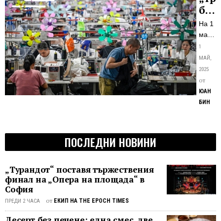
бед
в
На 1
Кит
май
отбел
1
Деня
МАЙ,
на
2025
труда
от
и
ЮАН
между
БИН
работн
солида
На
ПОСЛЕДНИ НОВИНИ
тази
дата
много
„Турандот“ поставя тържествения
страни
финал на „Опера на площада“ в
в
София
света
от
ЕКИП НА THE EPOCH TIMES
ПРЕДИ 2 ЧАСА
чества
Десерт без печене: една смес, две
общес