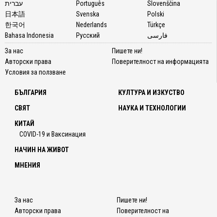
се
עברית
Português
Slovenščina
прави
日本語
Svenska
Polski
винаги
한국어
Nederlands
Türkçe
мащаб
Bahasa Indonesia
Русский
فارسی
-
За нас
Пишете ни!
дори
Авторски права
Поверителност на информацията
с воен
Условия за ползване
паради
днес
БЪЛГАРИЯ
КУЛТУРА И ИЗКУСТВО
работн
класа
СВЯТ
НАУКА И ТЕХНОЛОГИИ
е по-
КИТАЙ
близо
COVID-19 и Ваксинация
до
НАЧИН НА ЖИВОТ
социа
права,
МНЕНИЯ
за
които
е
За нас
Пишете ни!
проте
Авторски права
Поверителност на
преди