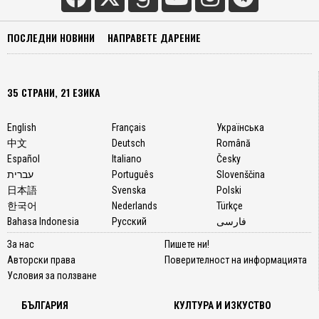
ПОСЛЕДНИ НОВИНИ
НАПРАВЕТЕ ДАРЕНИЕ
35 СТРАНИ, 21 ЕЗИКА
English
Français
Українська
中文
Deutsch
Română
Español
Italiano
Česky
עברית
Português
Slovenščina
日本語
Svenska
Polski
한국어
Nederlands
Türkçe
Bahasa Indonesia
Русский
فارسی
За нас
Пишете ни!
Авторски права
Поверителност на информацията
Условия за ползване
БЪЛГАРИЯ
КУЛТУРА И ИЗКУСТВО