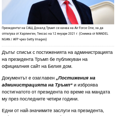
Президентът на САЩ Доналд Тръмп се качва на Air Force One, за да
отпътува от Харлинген, Тексас на 12 януари 2021 г. (Снимка от MANDEL
NGAN / AFP чрез Getty Images)
Дълъг списък с постиженията на администрацията
на президента Тръмп бе публикуван на
официалния сайт на Белия дом.
Документът е озаглавен
„Постижения на
администрацията на Тръмп“
и изброява
постигнатото от президента по време на мандата
му през последните четири години.
Едни от най-значимите заслуги на президента,