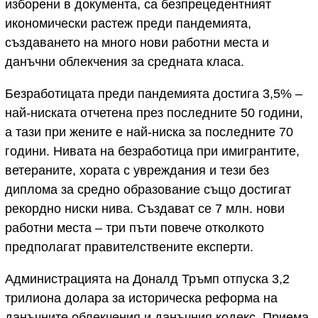
изборени в документа, са безпрецедентният
икономически растеж преди пандемията,
създаването на много нови работни места и
данъчни облекчения за средната класа.
Безработицата преди пандемията достига 3,5% –
най-ниската отчетена през последните 50 години,
а тази при жените е най-ниска за последните 70
години. Нивата на безработица при имигрантите,
ветераните, хората с увреждания и тези без
диплома за средно образование също достигат
рекордно ниски нива. Създават се 7 млн. нови
работни места – три пъти повече отколкото
предполагат правителствените експерти.
Администрацията на Доналд Тръмп отпуска 3,2
трилиона долара за историческа реформа на
данъчните облекчения и данъчния кодекс. Приема