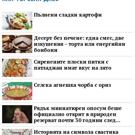
Пълнени сладки картофи
Десерт без печене: една смес, две
изкушения – торта или енергийни
бонбони
Сиренените плоски питки с
патладжан имат вкус на лято
Селска агнешка чорба с ориз
Рядък миниатюрен опосум беше
официално открит в природен
резерват почти 30 години след
последното му наблюдение
Историята на символа свастика