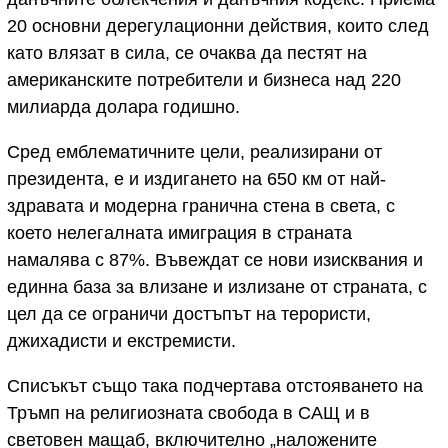
20 основни дерегулационни действия, които след
като влязат в сила, се очаква да пестят на
американските потребители и бизнеса над 220
милиарда долара годишно.
Сред емблематичните цели, реализирани от
президента, е и издигането на 650 км от най-
здравата и модерна гранична стена в света, с
което нелегалната имиграция в страната
намалява с 87%. Въвеждат се нови изисквания и
единна база за влизане и излизане от страната, с
цел да се ограничи достъпът на терористи,
джихадисти и екстремисти.
Списъкът също така подчертава отстояването на
Тръмп на религиозната свобода в САЩ и в
световен мащаб, включително „наложените