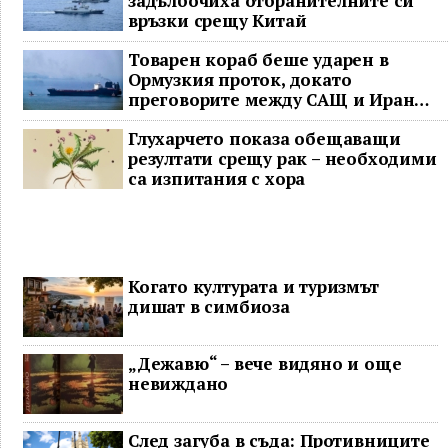
задълбочиха отбранителните си
връзки срещу Китай
Товарен кораб беше ударен в
Ормузкия проток, докато
преговорите между САЩ и Иран
останаха в безизходица
Глухарчето показа обещаващи
резултати срещу рак – необходими
са изпитания с хора
Когато културата и туризмът
дишат в симбиоза
„Дежавю“ – вече видяно и още
невиждано
След загуба в съда: Противниците