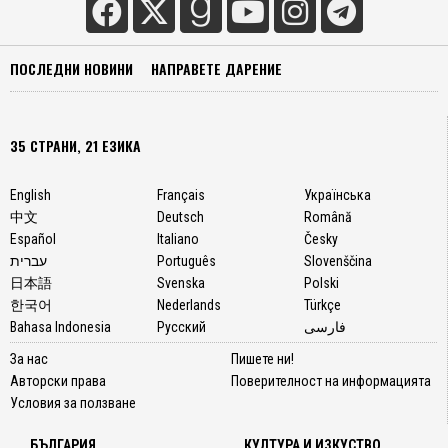
ПОСЛЕДНИ НОВИНИ
НАПРАВЕТЕ ДАРЕНИЕ
35 СТРАНИ, 21 ЕЗИКА
English
Français
Українська
中文
Deutsch
Română
Español
Italiano
Česky
עברית
Português
Slovenščina
日本語
Svenska
Polski
한국어
Nederlands
Türkçe
Bahasa Indonesia
Русский
فارسی
За нас
Пишете ни!
Авторски права
Поверителност на информацията
Условия за ползване
БЪЛГАРИЯ
КУЛТУРА И ИЗКУСТВО