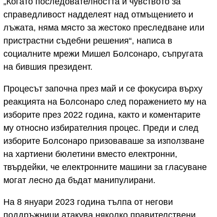
„Когато последователността и чувството за
справедливост надделеят над отмъщението и
лъжата, няма място за жестоко преследване или
пристрастни съдебни решения“, написа в
социалните мрежи Мишел Болсонаро, съпругата
на бившия президент.
Процесът започна през май и се фокусира върху
реакцията на Болсонаро след поражението му на
изборите през 2022 година, както и коментарите
му относно избирателния процес. Преди и след
изборите Болсонаро призоваваше за използване
на хартиени бюлетини вместо електронни,
твърдейки, че електронните машини за гласуване
могат лесно да бъдат манипулирани.
На 8 януари 2023 година тълпа от негови
поддръжници атакува няколко правителствени