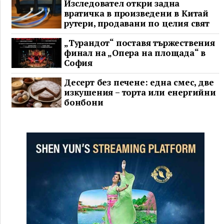
Изследовател откри задна
вратичка в произведени в Китай
рутери, продавани по целия свят
„Турандот“ поставя тържествения
финал на „Опера на площада“ в
София
Десерт без печене: една смес, две
изкушения – торта или енергийни
бонбони