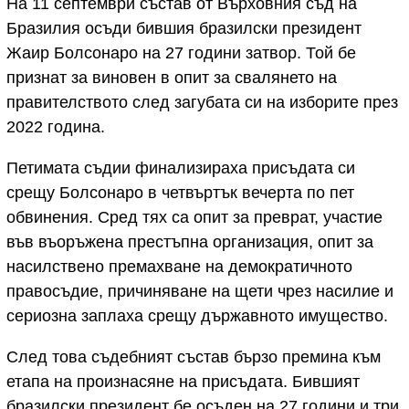
На 11 септември състав от Върховния съд на
Бразилия осъди бившия бразилски президент
Жаир Болсонаро на 27 години затвор. Той бе
признат за виновен в опит за свалянето на
правителството след загубата си на изборите през
2022 година.
Петимата съдии финализираха присъдата си
срещу Болсонаро в четвъртък вечерта по пет
обвинения. Сред тях са опит за преврат, участие
във въоръжена престъпна организация, опит за
насилствено премахване на демократичното
правосъдие, причиняване на щети чрез насилие и
сериозна заплаха срещу държавното имущество.
След това съдебният състав бързо премина към
етапа на произнасяне на присъдата. Бившият
бразилски президент бе осъден на 27 години и три