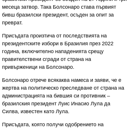
месеца затвор. Така Болсонаро става първият
бивш бразилски президент, осъден за опит за
преврат.
Присъдата произтича от последствията на
президентските избори в Бразилия през 2022
година, включително нападенията срещу
правителствени сгради от страна на
привърженици на Болсонаро.
Болсонаро отрече всякаква намеса и заяви, че е
жертва на политическо преследване от страна на
администрацията на бившия си противник –
бразилския президент Луис Инасио Лула да
Силва, известен като Лула.
Присъдата, която получи одобрението на