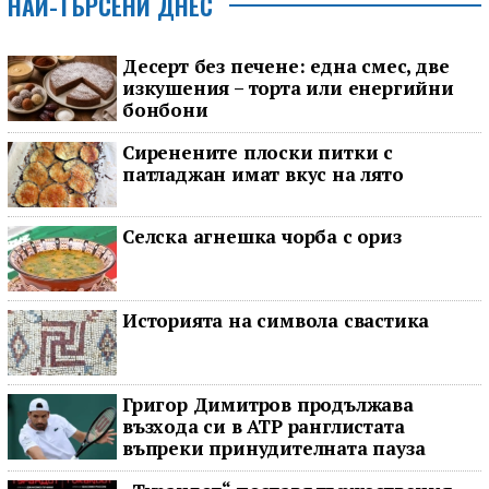
НАЙ-ТЪРСЕНИ ДНЕС
Десерт без печене: една смес, две
изкушения – торта или енергийни
бонбони
Сиренените плоски питки с
патладжан имат вкус на лято
Селска агнешка чорба с ориз
Историята на символа свастика
Григор Димитров продължава
възхода си в ATP ранглистата
въпреки принудителната пауза