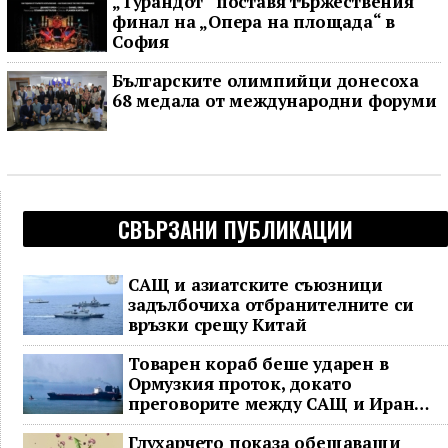
„Турандот“ поставя тържествения
финал на „Опера на площада“ в
София
Българските олимпийци донесоха
68 медала от международни форуми
СВЪРЗАНИ ПУБЛИКАЦИИ
САЩ и азиатските съюзници
задълбочиха отбранителните си
връзки срещу Китай
Товарен кораб беше ударен в
Ормузкия проток, докато
преговорите между САЩ и Иран
останаха в безизходица
Глухарчето показа обещаващи