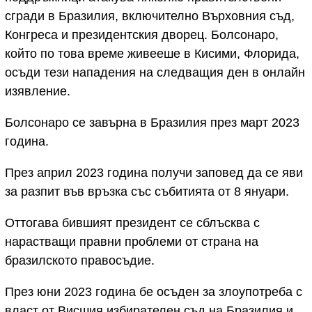
сгради в Бразилия, включително Върховния съд,
Конгреса и президентския дворец. Болсонаро,
който по това време живееше в Кисими, Флорида,
осъди тези нападения на следващия ден в онлайн
изявление.
Болсонаро се завърна в Бразилия през март 2023
година.
През април 2023 година получи заповед да се яви
за разпит във връзка със събитията от 8 януари.
Оттогава бившият президент се сблъсква с
нарастващи правни проблеми от страна на
бразилското правосъдие.
През юни 2023 година бе осъден за злоупотреба с
власт от Висшия избирателен съд на Бразилия и