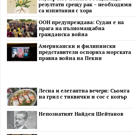
резултати срещу рак – необходими
са изпитания с хора
ООН предупреждава: Судан е на
прага на пълномащабна
гражданска война
Американски и филипински
представители оспориха морската
правна война на Пекин
Лесна и елегантна вечеря: Сьомга
на грил с тиквички и сос с копър
Непознатият Найден Шейтанов