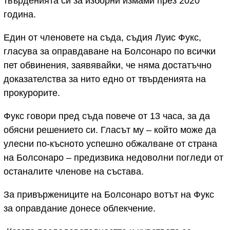
твърденията си за изборни измами през 2020
година.
Един от членовете на съда, съдия Луис Фукс,
гласува за оправдаване на Болсонаро по всички
пет обвинения, заявявайки, че няма достатъчно
доказателства за нито едно от твърденията на
прокурорите.
Фукс говори пред съда повече от 13 часа, за да
обясни решението си. Гласът му – който може да
улесни по-късното успешно обжалване от страна
на Болсонаро – предизвика недоволни погледи от
останалите членове на състава.
За привържениците на Болсонаро вотът на Фукс
за оправдание донесе облекчение.