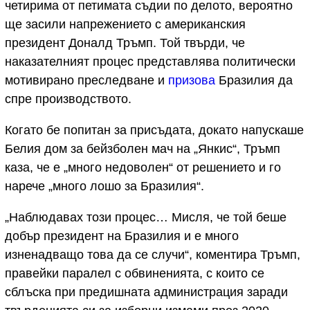
четирима от петимата съдии по делото, вероятно
ще засили напрежението с американския
президент Доналд Тръмп. Той твърди, че
наказателният процес представлява политически
мотивирано преследване и
призова
Бразилия да
спре производството.
Когато бе попитан за присъдата, докато напускаше
Белия дом за бейзболен мач на „Янкис“, Тръмп
каза, че е „много недоволен“ от решението и го
нарече „много лошо за Бразилия“.
„Наблюдавах този процес… Мисля, че той беше
добър президент на Бразилия и е много
изненадващо това да се случи“, коментира Тръмп,
правейки паралел с обвиненията, с които се
сблъска при предишната администрация заради