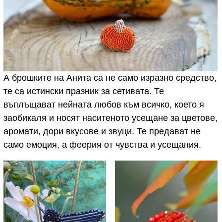
А брошките на Анита са не само изразно средство,
те са истински празник за сетивата. Те
въплъщават нейната любов към всичко, което я
заобикаля и носят наситеното усещане за цветове,
аромати, дори вкусове и звуци. Те предават не
само емоция, а феерия от чувства и усещания.