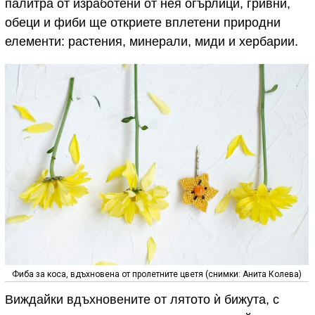
палитра от изработени от нея огърлици, гривни,
обеци и фиби ще откриете вплетени природни
елементи: растения, минерали, миди и хербарии.
Фиба за коса, вдъхновена от пролетните цветя (снимки: Анита Колева)
Виждайки вдъхновените от лятото ѝ бижута, с