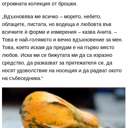
огромната колекция от брошки.
„Вдъхновява ме всичко – морето, небето,
облаците, листата, но водеща е любовта във
всичките ѝ форми и измерения – казва Анита. –
Това е най-голямото и вечно вдъхновение за мен.
Това, което искам да предам е на първо място
любов. Иска ми се бижутата ми да са изразно
средство, да разказват за притежателя си, да
носят удоволствие на носещия и да радват окото
на събеседника.“