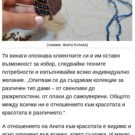
(снимки: Анита Колева)
Тя винаги опознава клиентките си и им оставя
възможност за избор, следвайки техните
потребности и изпълнявайки всяко индивидуално
желание. „Опитвам се да създавам колекции за
различен тип дами – от свенливи до
разкрепостени, от плахи до самоуверени. Общото
между всички ни е отношението към красотата и
красотата в различието.“
А отношението на Анита към красотата е видимо и
ясно изразено във всичко, което създава. И макар