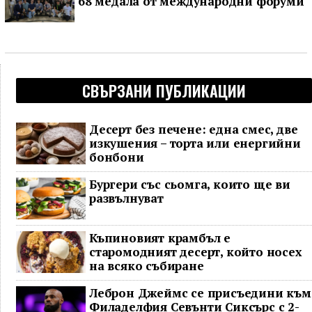
68 медала от международни форуми
СВЪРЗАНИ ПУБЛИКАЦИИ
Десерт без печене: една смес, две
изкушения – торта или енергийни
бонбони
Бургери със сьомга, които ще ви
развълнуват
Къпиновият крамбъл е
старомодният десерт, който носех
на всяко събиране
Леброн Джеймс се присъедини към
Филаделфия Севънти Сиксърс с 2-