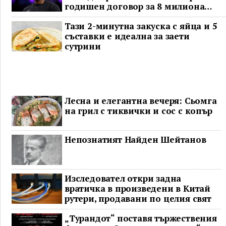
годишен договор за 8 милиона
долара
Тази 2-минутна закуска с яйца и 5
съставки е идеална за заети
сутрини
Лесна и елегантна вечеря: Сьомга
на грил с тиквички и сос с копър
Непознатият Найден Шейтанов
Изследовател откри задна
вратичка в произведени в Китай
рутери, продавани по целия свят
„Турандот“ поставя тържествения