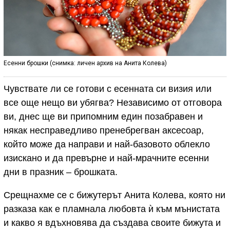
Есенни брошки (снимка: личен архив на Анита Колева)
Чувствате ли се готови с есенната си визия или
все още нещо ви убягва? Независимо от отговора
ви, днес ще ви припомним един позабравен и
някак несправедливо пренебрегван аксесоар,
който може да направи и най-базовото облекло
изискано и да превърне и най-мрачните есенни
дни в празник – брошката.
Срещнахме се с бижутерът Анита Колева, която ни
разказа как е пламнала любовта ѝ към мънистата
и какво я вдъхновява да създава своите бижута и