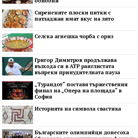
бонбони
Сиренените плоски питки с
патладжан имат вкус на лято
Селска агнешка чорба с ориз
Григор Димитров продължава
възхода си в ATP ранглистата
въпреки принудителната пауза
„Турандот“ поставя тържествения
финал на „Опера на площада“ в
София
Историята на символа свастика
Българските олимпийци донесоха