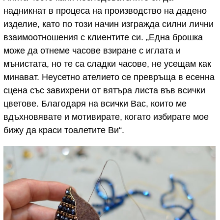
надникнат в процеса на производство на дадено
изделие, като по този начин изгражда силни лични
взаимоотношения с клиентите си. „Една брошка
може да отнеме часове взиране с иглата и
мънистата, но те са сладки часове, не усещам как
минават. Неусетно ателието се превръща в есенна
сцена със завихрени от вятъра листа във всички
цветове. Благодаря на всички Вас, които ме
вдъхновявате и мотивирате, когато избирате мое
бижу да краси тоалетите Ви“.