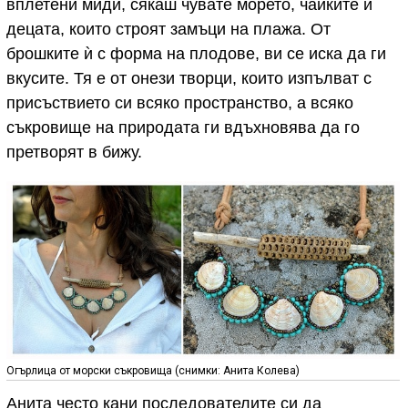
вплетени миди, сякаш чувате морето, чайките и
децата, които строят замъци на плажа. От
брошките ѝ с форма на плодове, ви се иска да ги
вкусите. Тя е от онези творци, които изпълват с
присъствието си всяко пространство, а всяко
съкровище на природата ги вдъхновява да го
претворят в бижу.
Огърлица от морски съкровища (снимки: Анита Колева)
Анита често кани последователите си да