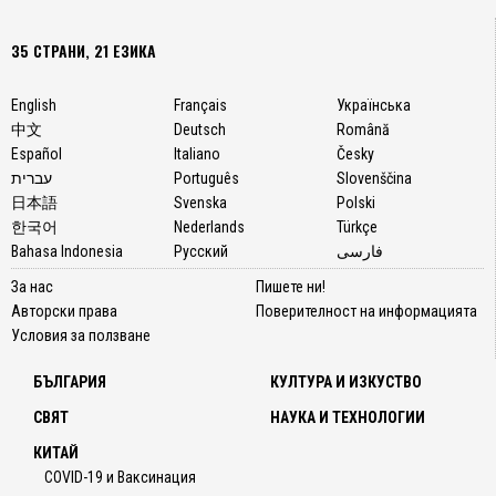
35 СТРАНИ, 21 ЕЗИКА
English
Français
Українська
中文
Deutsch
Română
Español
Italiano
Česky
עברית
Português
Slovenščina
日本語
Svenska
Polski
한국어
Nederlands
Türkçe
Bahasa Indonesia
Русский
فارسی
За нас
Пишете ни!
Авторски права
Поверителност на информацията
Условия за ползване
БЪЛГАРИЯ
КУЛТУРА И ИЗКУСТВО
СВЯТ
НАУКА И ТЕХНОЛОГИИ
КИТАЙ
COVID-19 и Ваксинация