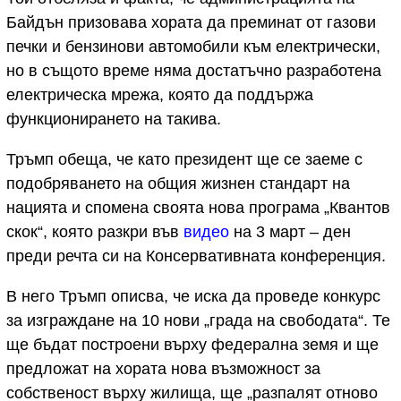
Байдън призовава хората да преминат от газови
печки и бензинови автомобили към електрически,
но в същото време няма достатъчно разработена
електрическа мрежа, която да поддържа
функционирането на такива.
Тръмп обеща, че като президент ще се заеме с
подобряването на общия жизнен стандарт на
нацията и спомена своята нова програма „Квантов
скок“, която разкри във
видео
на 3 март – ден
преди речта си на Консервативната конференция.
В него Тръмп описва, че иска да проведе конкурс
за изграждане на 10 нови „града на свободата“. Те
ще бъдат построени върху федерална земя и ще
предложат на хората нова възможност за
собственост върху жилища, ще „разпалят отново