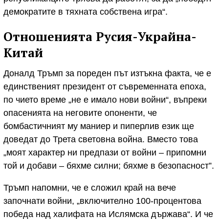
демократите в тяхната собствена игра“.
Отношенията Русия-Украйна-
Китай
Доналд Тръмп за пореден път изтъкна факта, че е
единственият президент от съвременната епоха,
по чието време „не е имало нови войни“, въпреки
опасенията на неговите опоненти, че
бомбастичният му маниер и пиперлив език ще
доведат до Трета световна война. Вместо това
„моят характер ни предпази от войни – припомни
той и добави – бяхме силни; бяхме в безопасност”.
Тръмп напомни, че е сложил край на вече
започнати войни, „включително 100-процентова
победа над халифата на Ислямска държава“. И че