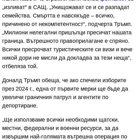
„изливат“ в САЩ. „Унищожават се и се разпадат
семейства. Смъртта е навсякъде – всичко,
причинено от некомпетентност“, подчерта Тръмп.
„Милиони нелегални пришълци пресичат нашата
граница. Вътрешното правоприлагане е спряно.
Всички пресрочват туристическите си визи и вече
никой дори не мисли да докладва за тези неща“,
отбеляза той.
Доналд Тръмп обеща, че ако спечели изборите
през 2024 г., една от първите мерки ще бъде да
увеличи граничния патрул и агентите по
депортиране.
„Ще използваме всички необходими щатски,
местни, федерални и военни ресурси, за да
извършим най-голямата вътрешна операция по