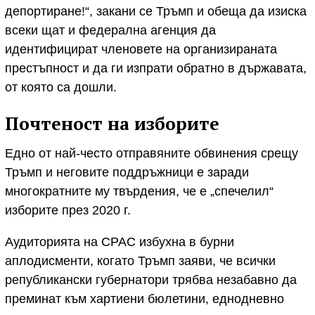
депортиране!“, закани се Тръмп и обеща да изиска
всеки щат и федерална агенция да
идентифицират членовете на организираната
престъпност и да ги изпрати обратно в държавата,
от която са дошли.
Почтеност на изборите
Едно от най-често отправяните обвинения срещу
Тръмп и неговите поддръжници е заради
многократните му твърдения, че е „спечелил“
изборите през 2020 г.
Аудиторията на CPAC избухна в бурни
аплодисменти, когато Тръмп заяви, че всички
републикански губернатори трябва незабавно да
преминат към хартиени бюлетини, еднодневно