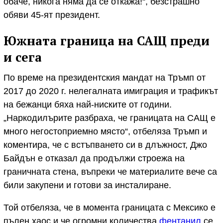
обаче, никога няма да се откажа!“, безстрашно
обяви 45-ят президент.
Южната граница на САЩ преди
и сега
По време на президентския мандат на Тръмп от
2017 до 2020 г. нелегалната имиграция и трафикът
на бежанци бяха най-ниските от години.
„Наркодилърите разбраха, че границата на САЩ е
много негостоприемно място“, отбеляза Тръмп и
коментира, че с встъпването си в длъжност, Джо
Байдън е отказал да продължи строежа на
граничната стена, въпреки че материалите вече са
били закупени и готови за инсталиране.
Той отбеляза, че в момента границата с Мексико е
пълен хаос и че огромни количества
фентанил
се