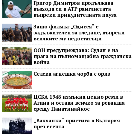
Григор Димитров продължава
възхода си в ATP ранглистата
въпреки принудителната пауза
Защо филмът „Одисея“ е
задължителен за гледане, въпреки
всичките му недостатъци
ООН предупреждава: Судан е на
прага на пълномащабна гражданска
война
Селска агнешка чорба с ориз
ЦСКА 1948 измъкна ценно реми в
Атина и остави всичко за реванша
срещу Панатинайкос
„Вакханки“ пристига в България
през есента