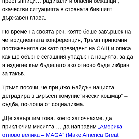
престъпници… радикали и опасни бежанци“,
окачестви ситуацията в страната бившият
държавен глава.
По време на своята реч, която беше завършек на
четиридневната конференция, Тръмп припомни
постиженията си като президент на САЩ и описа
как ще обърне сегашния упадък на нацията, за да
я издигне към бъдещето ако отново бъде избран
за такъв.
Тръмп посочи, че при Джо Байдън нацията
деградира в „мръсен комунистически кошмар“ –
съдба, по-лоша от социализма.
„Ще завършим това, което започнахме, да
приключим мисията … да направим
„Америка
отново велика – MAGA“ (Make America Great