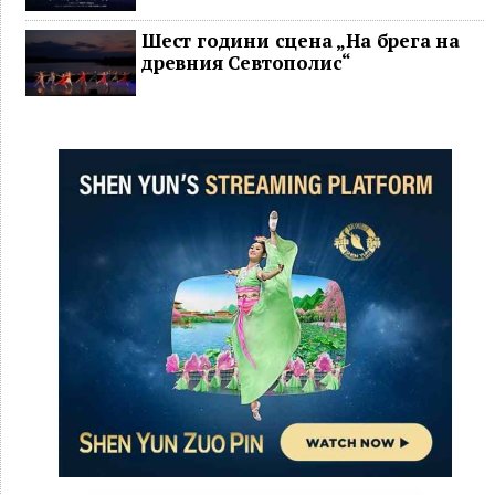
Шест години сцена „На брега на
древния Севтополис“