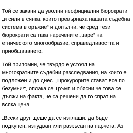
Той се закани да уволни неофициални бюрократи
„и сили в сянка, които превърнаха нашата съдебна
система в оръжие“ и допълни, че сред тези
бюрократи са така наречените „царе“ на
етническото многообразие, справедливостта и
приобщаването.
Той припомни, че твърдо е устоял на
многократните съдебни разследвания, на които е
подложен и до днес. „Прокурорите стават все по-
безумни!“, оплака се Тръмп и обясни че това се
дължи на факта, че са решени да го спрат на
всяка цена.
„Всеки друг щеше да се изплаши, да бъде
подкупен, изнудван или разкъсан на парчета. Аз