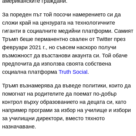
американските граждани.
За пореден път той посочи намерението си да
сложи край на цензурата на технологичните
гиганти в социалните медийни платформи. Самият
Тръмп беше перманентно свален от Twitter през
февруари 2021 г., но съвсем наскоро получи
възможност да възстанови акаунта си. Той обаче
предпочита да използва своята собствена
социална платформа
Truth Social
.
Тръмп възнамерява да въведе политики, които да
помогнат на родителите да поемат по-добър
контрол върху образованието на децата си, като
например програми за избор на училище и избори
за училищни директори, вместо тяхното
назначаване.