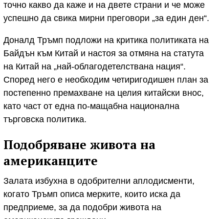
точно какво да каже и на двете страни и че може
успешно да свика мирни преговори „за един ден“.
Доналд Тръмп подложи на критика политиката на
Байдън към Китай и настоя за отмяна на статута
на Китай на „най-облагодетелствана нация“.
Според него е необходим четиригодишен план за
постепенно премахване на целия китайски внос,
като част от една по-мащабна национална
търговска политика.
Подобряване живота на
американците
Залата избухна в одобрителни аплодисменти,
когато Тръмп описа мерките, които иска да
предприеме, за да подобри живота на