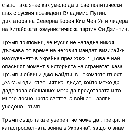
също така знае как умело да играе политически
шах с руския президент Владимир Путин,
диктатора на Северна Корея Ким Чен Ун и лидера
на Китайската комунистическа партия Си Дзинпин.
Тръмп припомни, че Русия не нападна никоя
държава по време на неговия мандат, визирайки
нахлуването в Украйна през 2022 г. „Това е най-
опасният момент в историята на страната“, каза
Тръмп и обвини Джо Байдън в некомпетентност.
„Аз съм единственият кандидат, който може да
даде това обещание: мога да предотвратя и то
много лесно Трета световна война“ – заяви
убедено Тръмп.
Тръмп също така е уверен, че може да „прекрати
катастрофалната война в Украйна“, защото знае