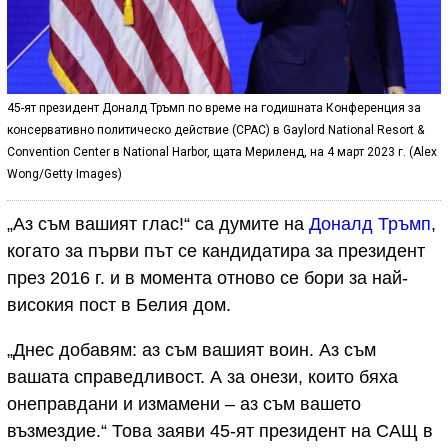
45-ят президент Доналд Тръмп по време на годишната Конференция за
консервативно политическо действие (CPAC) в Gaylord National Resort &
Convention Center в National Harbor, щата Мериленд, на 4 март 2023 г. (Alex
Wong/Getty Images)
„Аз съм вашият глас!“ са думите на
Доналд Тръмп
,
когато за първи път се кандидатира за президент
през 2016 г. и в момента отново се бори за най-
високия пост в Белия дом.
„Днес добавям: аз съм вашият воин. Аз съм
вашата справедливост. А за онези, които бяха
онеправдани и измамени – аз съм вашето
възмездие.“ Това заяви 45-ят президент на САЩ в