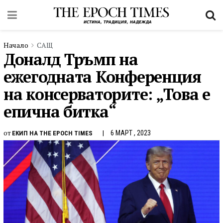
Начало
САЩ
Доналд Тръмп на
ежегодната Конференция
на консерваторите: „Това е
епична битка“
от
6 МАРТ , 2023
ЕКИП НА THE EPOCH TIMES