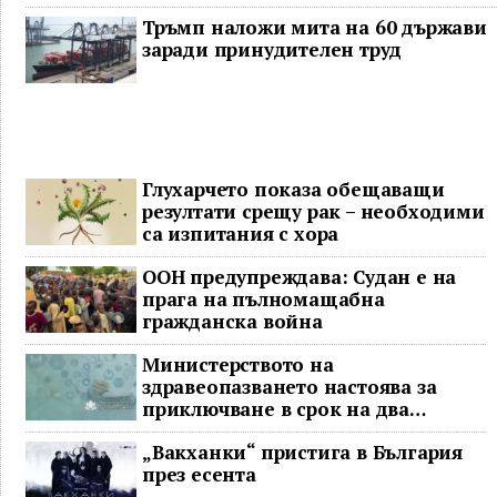
Тръмп наложи мита на 60 държави
заради принудителен труд
Глухарчето показа обещаващи
резултати срещу рак – необходими
са изпитания с хора
ООН предупреждава: Судан е на
прага на пълномащабна
гражданска война
Министерството на
здравеопазването настоява за
приключване в срок на два
ключови строителни проекта
„Вакханки“ пристига в България
през есента