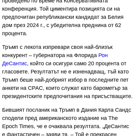
проведено по време на Консервативната
конференция. Той циментира позицията си на
предпочитан републикански кандидат за Белия
дом през 2024 г., с убедителна преднина от 62
процента.
Тръмп с лекота изпревари своя най-близък
конкурент – губернатора на Флорида
Рон
ДеСантис
, който си осигури само 20 процента от
гласовете. Резултатът не е изненадващ, тъй като
Тръмп беше най-добрият избор в последните пет
анкети на CPAC, които служат като барометър за
президентските предпочитания на присъстващите.
Бившият посланик на Тръмп в Дания Карла Сандс
сподели пред американското издание на The
Epoch Times, че е очаквала резултата. „ДеСантис
е фантастичен – заяви тя. – Той е прекрасен