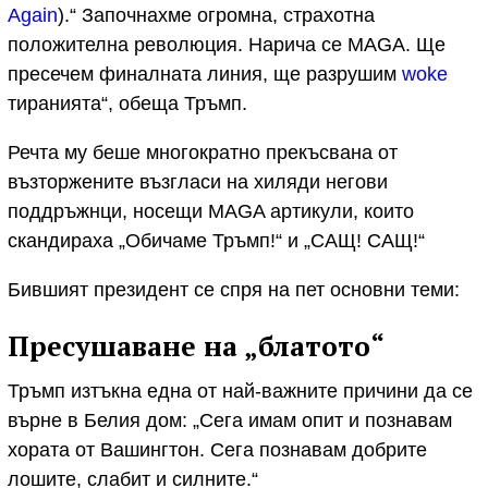
Again
).“ Започнахме огромна, страхотна
положителна революция. Нарича се MAGA. Ще
пресечем финалната линия, ще разрушим
woke
тиранията“, обеща Тръмп.
Речта му беше многократно прекъсвана от
възторжените възгласи на хиляди негови
поддръжнци, носещи MAGA артикули, които
скандираха „Обичаме Тръмп!“ и „САЩ! САЩ!“
Бившият президент се спря на пет основни теми:
Пресушаване на „блатото“
Тръмп изтъкна една от най-важните причини да се
върне в Белия дом: „Сега имам опит и познавам
хората от Вашингтон. Сега познавам добрите
лошите, слабит и силните.“