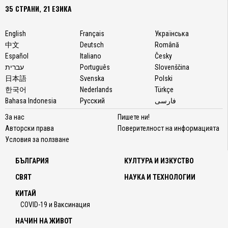
35 СТРАНИ, 21 ЕЗИКА
English
Français
Українська
中文
Deutsch
Română
Español
Italiano
Česky
עברית
Português
Slovenščina
日本語
Svenska
Polski
한국어
Nederlands
Türkçe
Bahasa Indonesia
Русский
فارسی
За нас
Пишете ни!
Авторски права
Поверителност на информацията
Условия за ползване
БЪЛГАРИЯ
КУЛТУРА И ИЗКУСТВО
СВЯТ
НАУКА И ТЕХНОЛОГИИ
КИТАЙ
COVID-19 и Ваксинация
НАЧИН НА ЖИВОТ