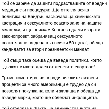
Той се зарече да защити подрастващите от вредни
медицински процедури: „Ще оттегля всяка
политика на Байдън, насърчаваща химическата
кастрация и сексуалното осакатяване на нашите
младежи, и ще поискам Конгреса да ми изпрати
законопроект, забраняващ сексуалното
осакатяване на деца във всички 50 щата“, обеща
кандидатът за втори президентски мандат.
Той също така обеща да въведе политики, които
„държат мъжете далеч от женските спортове“.
Тръмп коментира, че поради високите лихвени
проценти за много американци е трудно да си
позволят покупка на коли и жилища и обеща да
въведе мерки, които ще облекчат инфлацията.
Той отбеляза и факта, че администрацията на