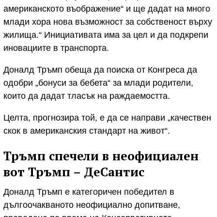
американското въображение“ и ще дадат на много
млади хора нова възможност за собственост върху
жилища.“ Инициативата има за цел и да подкрепи
иновациите в транспорта.
Доналд Тръмп обеща да поиска от Конгреса да
одобри „бонуси за бебета“ за млади родители,
които да дадат тласък на раждаемостта.
Целта, прогнозира той, е да се направи „качествен
скок в американския стандарт на живот“.
Тръмп спечели в неофициален
вот Тръмп – ДеСантис
Доналд Тръмп е категоричен победител в
дългоочакваното неофициално допитване,