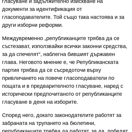
гласуване и задължително изискване на
документи за идентификация от
гласоподавателите. Той също така настоява и за
други изборни реформи.
Междувременно „републиканците трябва да се
състезават, използвайки всички законни средства,
за да спечелят“, наблегна бившият държавен
глава. Неговото мнение е, че Републиканската
партия трябва да се съсредоточи върху
привличането на повече гласоподаватели по
пощата и в предварителното гласуване, наред с
исторически предпочитаното от републиканците
гласуване в деня на изборите.
Според него, докато законодателите работят за
забраната на трупането на бюлетини,
републиканците трябва да работят, за да „победят