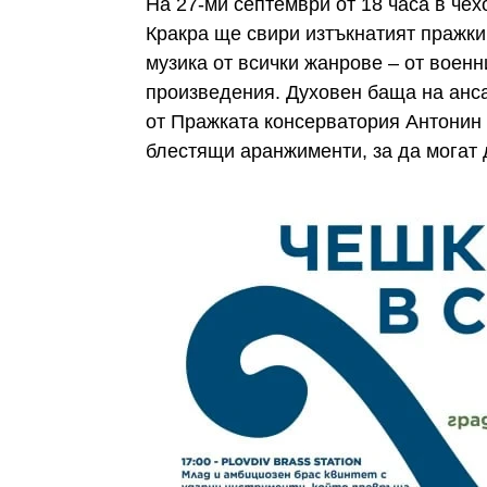
На 27-ми септември от 18 часа в чех
Кракра ще свири изтъкнатият пражки 
музика от всички жанрове – от воен
произведения. Духовен баща на анс
от Пражката консерватория Антонин В
блестящи аранжименти, за да могат 