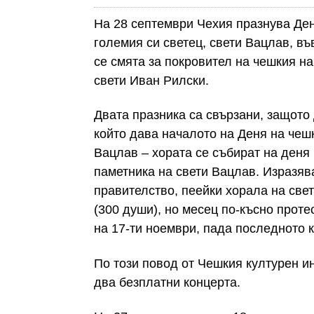
На 28 септември Чехия празнува Ден
големия си светец, свети Вацлав, въ
се смята за покровител на чешкия на
свети Иван Рилски.
Двата празника са свързани, защото д
който дава началото на Деня на чеш
Вацлав – хората се събират на деня
паметника на свети Вацлав. Изразяв
правителство, пеейки хорала на све
(300 души), но месец по-късно проте
на 17-ти ноември, пада последното 
По този повод от Чешкия културен ин
два безплатни концерта.