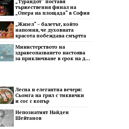
„Турандот“ поставя
тържествения финал на
„Опера на площада“ в София
„Жизел“ – балетът, който
напомня, че духовната
красота побеждава смъртта
Министерството на
здравеопазването настоява
за приключване в срок на два
ключови строителни проекта
Лесна и елегантна вечеря:
Сьомга на грил с тиквички
и сос с копър
Непознатият Найден
Шейтанов