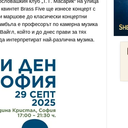
ословашкия клуб „Т. Г. Масарик“ на улица
квинтет Brass Five ще изнесе концерт с
ни маршове до класически концертни
амбъла е професорът по камерна музика
айгл, който и до днес прави за тях
да интерпретират най-различна музика.