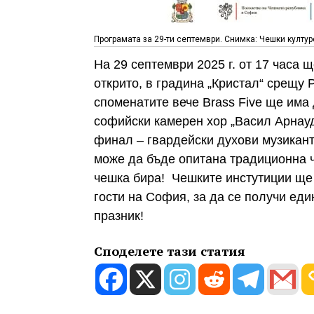
Програмата за 29-ти септември. Снимка: Чешки култур
На 29 септември 2025 г. от 17 часа щ
открито, в градина „Кристал“ срещу 
споменатите вече Brass Five ще има
софийски камерен хор „Васил Арнаудо
финал – гвардейски духови музикант
може да бъде опитана традиционна ч
чешка бира! Чешките инстутиции ще 
гости на София, за да се получи ед
празник!
Споделете тази статия