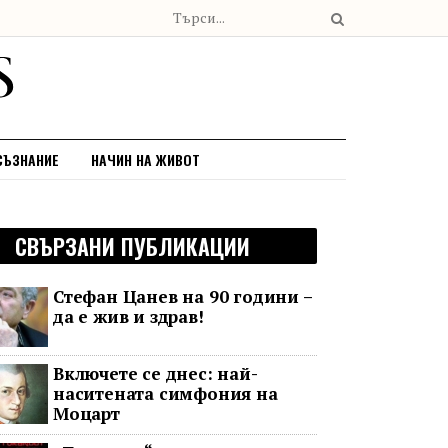
СЪЗНАНИЕ
НАЧИН НА ЖИВОТ
СВЪРЗАНИ ПУБЛИКАЦИИ
Стефан Цанев на 90 години –
да е жив и здрав!
Включете се днес: най-
наситената симфония на
Моцарт