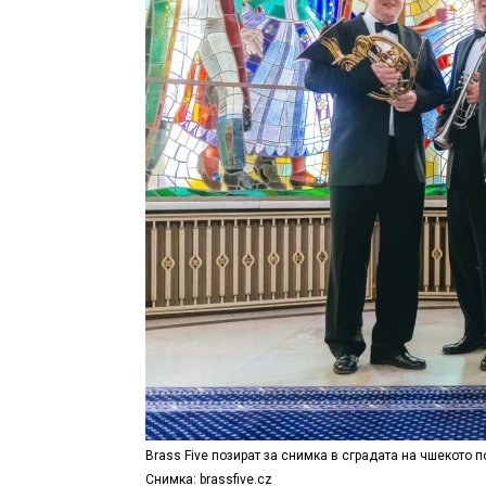
Brass Five позират за снимка в сградата на чшекото 
Снимка: brassfive.cz