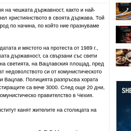
я на чешката държавност, както и най-
вел християнството в своята държава. Той
род по начина, по който ние празнуваме
атата и мястото на протеста от 1989 г.,
ката държавност, са свързани със свети
 на светията, на Вацлавския площад, пред
ат недоволството си от комунистическото
ти Вацлав. Полицията разпръсва хората
стиращите са вече 3000. След още 20 дни,
комунистическо правителство в Чехия.
ститут канят жителите на столицата на