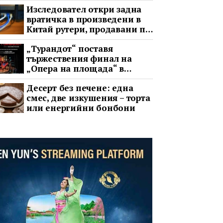
Изследовател откри задна
вратичка в произведени в
Китай рутери, продавани по
целия свят
„Турандот“ поставя
тържествения финал на
„Опера на площада“ в
София
Десерт без печене: една
смес, две изкушения – торта
или енергийни бонбони