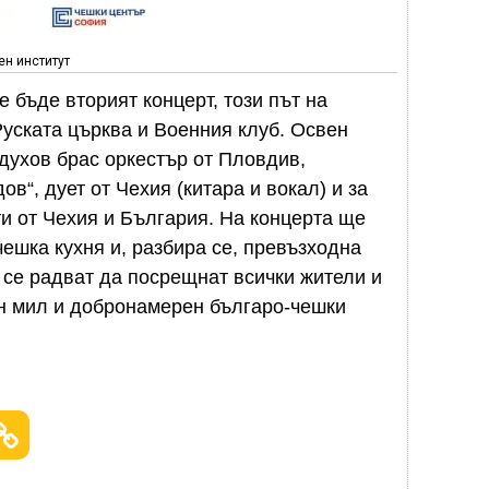
ен институт
е бъде вторият концерт, този път на
Руската църква и Военния клуб. Освен
 духов брас оркестър от Пловдив,
в“, дует от Чехия (китара и вокал) и за
и от Чехия и България. На концерта ще
ешка кухня и, разбира се, превъзходна
се радват да посрещнат всички жители и
ин мил и добронамерен българо-чешки