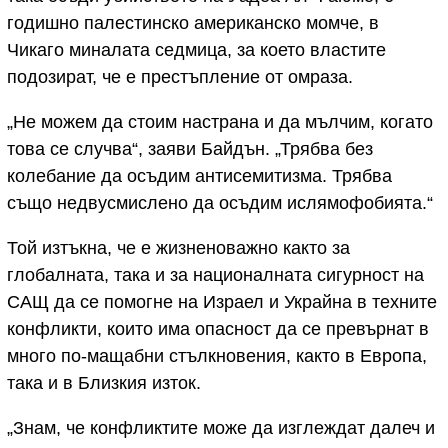
годишно палестинско американско момче, в
Чикаго миналата седмица, за което властите
подозират, че е престъпление от омраза.
„Не можем да стоим настрана и да мълчим, когато
това се случва“, заяви Байдън. „Трябва без
колебание да осъдим антисемитизма. Трябва
също недвусмислено да осъдим ислямофобията.“
Той изтъкна, че е жизненоважно както за
глобалната, така и за националната сигурност на
САЩ да се помогне на Израел и Украйна в техните
конфликти, които има опасност да се превърнат в
много по-мащабни стълкновения, както в Европа,
така и в Близкия изток.
„Знам, че конфликтите може да изглеждат далеч и