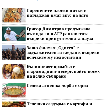
Сиренените плоски питки с
патладжан имат вкус на лято
Григор Димитров продължава
възхода си в ATP ранглистата
въпреки принудителната пауза
Защо филмът „Одисея“ е
задължителен за гледане, въпреки
всичките му недостатъци
Къпиновият крамбъл е
старомодният десерт, който носех
на всяко събиране
Селска агнешка чорба с ориз
Телешка саздърма с картофи и