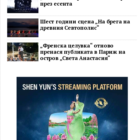
през есента
Шест години сцена „На брега на
древния Севтополис“
„Френска целувка“ отново
пренася публиката в Париж на
остров „Света Анастасия“