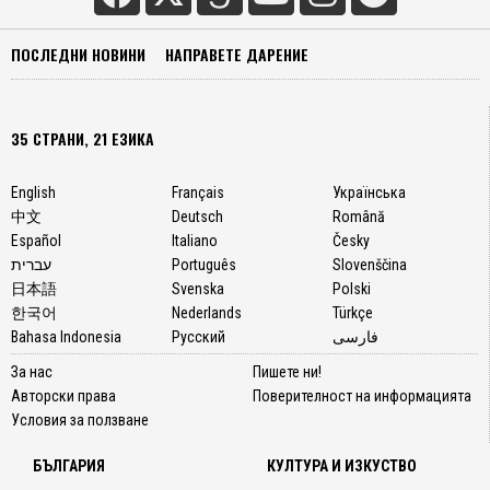
ПОСЛЕДНИ НОВИНИ
НАПРАВЕТЕ ДАРЕНИЕ
35 СТРАНИ, 21 ЕЗИКА
English
Français
Українська
中文
Deutsch
Română
Español
Italiano
Česky
עברית
Português
Slovenščina
日本語
Svenska
Polski
한국어
Nederlands
Türkçe
Bahasa Indonesia
Русский
فارسی
За нас
Пишете ни!
Авторски права
Поверителност на информацията
Условия за ползване
БЪЛГАРИЯ
КУЛТУРА И ИЗКУСТВО