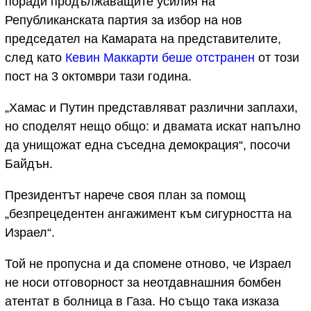
поради продължаващите усилия на
Републиканската партия за избор на нов
председател на Камарата на представителите,
след като
Кевин Маккарти беше отстранен
от този
пост на 3 октомври тази година.
„Хамас и Путин представляват различни заплахи,
но споделят нещо общо: и двамата искат напълно
да унищожат една съседна демокрация“, посочи
Байдън.
Президентът нарече своя план за помощ
„безпрецедентен ангажимент към сигурността на
Израел“.
Той не пропусна и да спомене отново, че Израел
не носи отговорност за неотдавнашния бомбен
атентат в болница в Газа. Но също така изказа