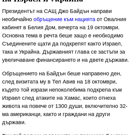
Президентът на САЩ Джо Байдън направи
необичайно
обръщение към нацията
от Овалния
кабинет в Белия Дом, вечерта на 19 октомври.
Основна тема в речта беше защо e необходимо
Съединените щати да подкрепят както Израел,
така и Украйна. Държавният глава се застъпи за
увеличаване финансирането и на двете държави.
Обръщението на Байдън беше направено ден,
след визитата му в Тел Авив на 18 октомври,
където той изрази непоколебима подкрепа към
Израел след атаките на Хамас, които отнеха
живота на повече от 1300 души, включително 32-
ма американци, както и граждани на други
държави.