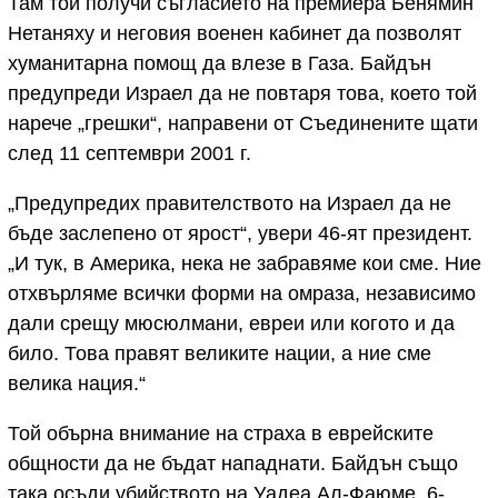
Там той получи съгласието на премиера Бенямин
Нетаняху и неговия военен кабинет да позволят
хуманитарна помощ да влезе в Газа. Байдън
предупреди Израел да не повтаря това, което той
нарече „грешки“, направени от Съединените щати
след 11 септември 2001 г.
„Предупредих правителството на Израел да не
бъде заслепено от ярост“, увери 46-ят президент.
„И тук, в Америка, нека не забравяме кои сме. Ние
отхвърляме всички форми на омраза, независимо
дали срещу мюсюлмани, евреи или когото и да
било. Това правят великите нации, а ние сме
велика нация.“
Той обърна внимание на страха в еврейските
общности да не бъдат нападнати. Байдън също
така осъди убийството на Уадеа Ал-Фаюме, 6-