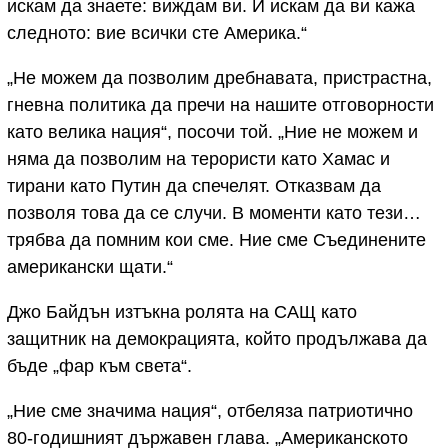
искам да знаете: виждам ви. И искам да ви кажа
следното: вие всички сте Америка.“
„Не можем да позволим дребнавата, пристрастна,
гневна политика да пречи на нашите отговорности
като велика нация“, посочи той. „Ние не можем и
няма да позволим на терористи като Хамас и
тирани като Путин да спечелят. Отказвам да
позволя това да се случи. В моменти като тези…
трябва да помним кои сме. Ние сме Съединените
американски щати.“
Джо Байдън изтъкна ролята на САЩ като
защитник на демокрацията, който продължава да
бъде „фар към света“.
„Ние сме значима нация“, отбеляза патриотично
80-годишният държавен глава. „Американското