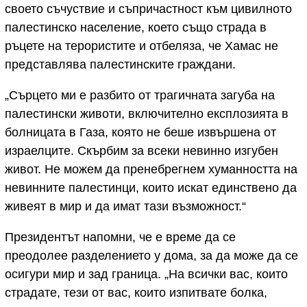
своето съчуствие и съпричастност към цивилното
палестинско население, което също страда в
ръцете на терористите и отбеляза, че Хамас не
представлява палестинските граждани.
„Сърцето ми е разбито от трагичната загуба на
палестински животи, включително експлозията в
болницата в Газа, която не беше извършена от
израелците. Скърбим за всеки невинно изгубен
живот. Не можем да пренебрегнем хуманността на
невинните палестинци, които искат единствено да
живеят в мир и да имат тази възможност.“
Президентът напомни, че е време да се
преодолее разделението у дома, за да може да се
осигури мир и зад граница. „На всички вас, които
страдате, тези от вас, които изпитвате болка,