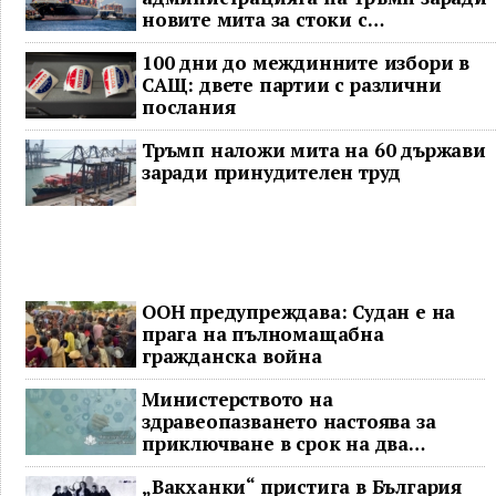
новите мита за стоки с
принудителен труд
100 дни до междинните избори в
САЩ: двете партии с различни
послания
Тръмп наложи мита на 60 държави
заради принудителен труд
ООН предупреждава: Судан е на
прага на пълномащабна
гражданска война
Министерството на
здравеопазването настоява за
приключване в срок на два
ключови строителни проекта
„Вакханки“ пристига в България