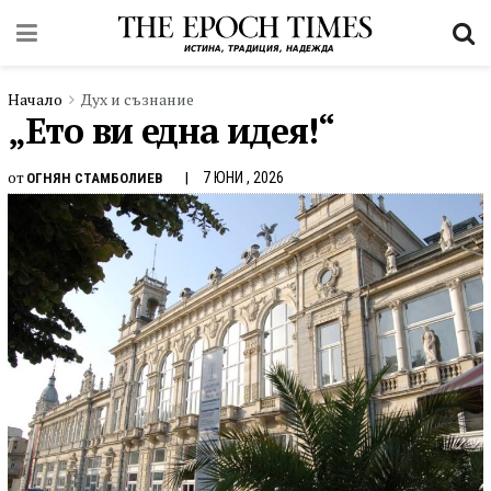
Начало
Дух и съзнание
„Ето ви една идея!“
от
7 ЮНИ , 2026
ОГНЯН СТАМБОЛИЕВ