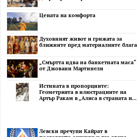
Цената на комфорта
Духовният живот и грижата за
ближните пред материалните блага
„Смъртта идва на банкетната маса“
от Джовани Мартинели
Истината в пропорциите:
Геометрията в илюстрациите на
Артър Ракам в „Алиса в страната на
чудесата“ и творчеството му
Левски пречупи Кайрат в