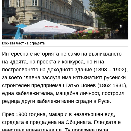
Южната част на сградата
Интересна е историята не само на възникването
на идеята, на проекта и конкурса, но и на
построяването на Доходното здание (1898 – 1902),
за което главна заслуга има изтъкнатият русенски
строителен предприемач Гатьо Цонев (1862-1931),
една забележителна, мащабна личност, построил
редица други забележителни сгради в Русе.
През 1900 година, макар и в незавършен вид,
сградата е предадена на Общината. Гледката е
наистина впечатляваща. Тя поразява цяла