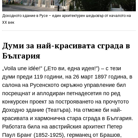
Доходното здание в Русе – един архитектурен шедьовър от началото на
ХХ век
Думи за най-красивата сграда в
България
„Voila une idée!” („Ето ви, една идея!”) – с тези
думи преди 119 години, на 26 март 1897 година, в
салона на Русенското окръжно управление бил
посрещнат и аплодиран петнадесетия по ред
конкурсен проект за построяването на прочутото
Доходно здание (Театъра). На отможе би най-
красивата и хармонична стара сграда в България.
Работата била на австрийския архитект Петер
Паул Бранг (1852-1925), германец от Брашов,