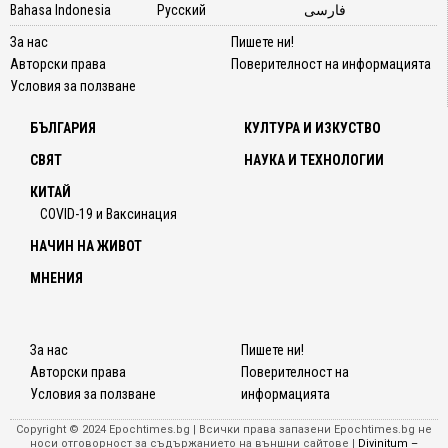
Bahasa Indonesia
Русский
فارسی
За нас
Пишете ни!
Авторски права
Поверителност на информацията
Условия за ползване
БЪЛГАРИЯ
КУЛТУРА И ИЗКУСТВО
СВЯТ
НАУКА И ТЕХНОЛОГИИ
КИТАЙ
COVID-19 и Ваксинация
НАЧИН НА ЖИВОТ
МНЕНИЯ
За нас
Пишете ни!
Авторски права
Поверителност на
Условия за ползване
информацията
Copyright © 2024 Epochtimes.bg | Всички права запазени Epochtimes.bg не
носи отговорност за съдържанието на външни сайтове |
Divinitum –