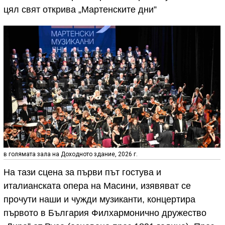
цял свят открива „Мартенските дни”
в голямата зала на Доходното здание, 2026 г.
На тази сцена за първи път гостува и
италианската опера на Масини, изявяват се
прочути наши и чужди музиканти, концертира
първото в България Филхармонично дружество