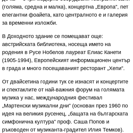
(голяма, средна и малка), концертна „Европа”, пет
елегантни фоайета, като централното е и галерия
за временни изложби.
В Доходното здание се помещават още:
австрийската библиотека, носеща името на
родения в Русе Нобелов лауреат Елиас Канети
(1905-1994), Европейският информационен център
в града и много посещаваният ресторант „Хепи”.
От двайсетина години тук се изнасят и концертите
и спектаклите от най-важния форум на голямата
музика у нас, международния фестивал
„Мартенски музикални дни” (основан през 1960 по
идея на великия русенец, „бащата на българската
симфонична култура” проф. Саша Попов и
ръководен от музиканта-градител Илия Темков).