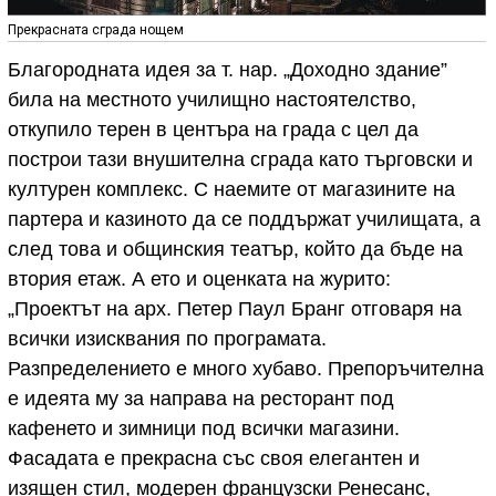
Прекрасната сграда нощем
Благородната идея за т. нар. „Доходно здание”
била на местното училищно настоятелство,
откупило терен в центъра на града с цел да
построи тази внушителна сграда като търговски и
културен комплекс. С наемите от магазините на
партера и казиното да се поддържат училищата, а
след това и общинския театър, който да бъде на
втория етаж. А ето и оценката на журито:
„Проектът на арх. Петер Паул Бранг отговаря на
всички изисквания по програмата.
Разпределението е много хубаво. Препоръчителна
е идеята му за направа на ресторант под
кафенето и зимници под всички магазини.
Фасадата е прекрасна със своя елегантен и
изящен стил, модерен французски Ренесанс,