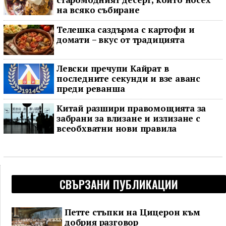
на всяко събиране
Телешка саздърма с картофи и
домати – вкус от традицията
Левски пречупи Кайрат в
последните секунди и взе аванс
преди реванша
Китай разшири правомощията за
забрани за влизане и излизане с
всеобхватни нови правила
СВЪРЗАНИ ПУБЛИКАЦИИ
Петте стъпки на Цицерон към
добрия разговор