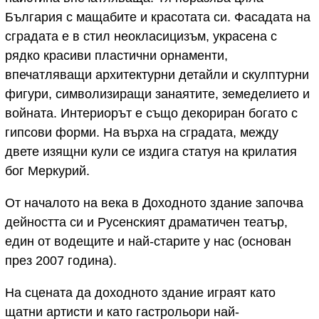
България с мащабите и красотата си. Фасадата на
сградата е в стил неокласицизъм, украсена с
рядко красиви пластични орнаменти,
впечатляващи архитектурни детайли и скулптурни
фигури, символизиращи занаятите, земеделието и
войната. Интериорът е също декориран богато с
гипсови форми. На върха на сградата, между
двете изящни кули се издига статуя на крилатия
бог Меркурий.
От началото на века в Доходното здание започва
дейността си и Русенският драматичен театър,
един от водещите и най-старите у нас (основан
през 2007 година).
На сцената да доходното здание играят като
щатни артисти и като гастрольори най-