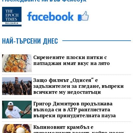
НАЙ-ТЪРСЕНИ ДНЕС
Сиренените плоски питки с
патладжан имат вкус на лято
Защо филмът „Одисея“ е
задължителен за гледане, въпреки
всичките му недостатъци
Григор Димитров продължава
възхода си в ATP ранглистата
въпреки принудителната пауза
Къпиновият крамбъл е
старомодният десерт, който носех