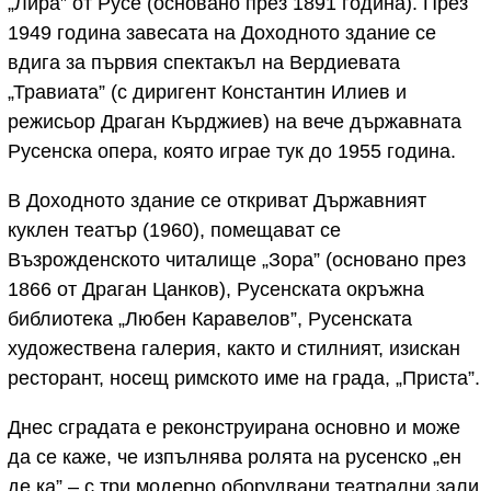
„Лира” от Русе (основано през 1891 година). През
1949 година завесата на Доходното здание се
вдига за първия спектакъл на Вердиевата
„Травиата” (с диригент Константин Илиев и
режисьор Драган Кърджиев) на вече държавната
Русенска опера, която играе тук до 1955 година.
В Доходното здание се откриват Държавният
куклен театър (1960), помещават се
Възрожденското читалище „Зора” (основано през
1866 от Драган Цанков), Русенската окръжна
библиотека „Любен Каравелов”, Русенската
художествена галерия, както и стилният, изискан
ресторант, носещ римското име на града, „Приста”.
Днес сградата е реконструирана основно и може
да се каже, че изпълнява ролята на русенско „ен
де ка” – с три модерно оборудвани театрални зали