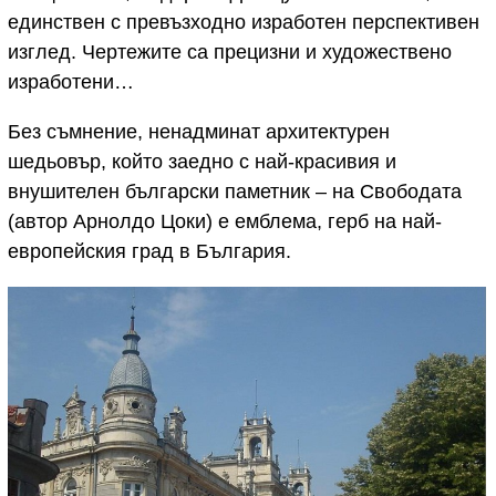
единствен с превъзходно изработен перспективен
изглед. Чертежите са прецизни и художествено
изработени…
Без съмнение, ненадминат архитектурен
шедьовър, който заедно с най-красивия и
внушителен български паметник – на Свободата
(автор Арнолдо Цоки) е емблема, герб на най-
европейския град в България.