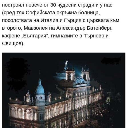
построил повече от 30 чудесни сгради и у нас
(сред тях Софийската окръжна болница,
посолствата на Италия и Гърция с църквата към
второто, Мавзолея на Александър Батенберг,
кафене „България”, гимназиите в Търново и
Свищов).