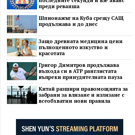
последните секунди и взе аванс
преди реванша
Шпионажът на Куба срещу САЩ
продължава и до днес
Защо древната медицина цени
пълноценното изкуство и
красотата
Григор Димитров продължава
възхода си в ATP ранглистата
въпреки принудителната пауза
Китай разшири правомощията за
забрани за влизане и излизане с
всеобхватни нови правила