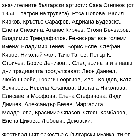
значителните български артисти: Сава Огнянов (от
1954 – патрон на трупата), Роза Попова, Васил
Кирков, Кръстьо Сарафов, Адриана Будевска,
Елена Снежина, Атанас Кирчев, Стоян Бъчваров,
Владимир Трендафилов. Режисират все големи
имена: Владимир Тенев, Борис Еспе, Стефан
Киров, Николай Фол, Тачо Танев, Петър К.
Стойчев, Борис Денизов… След войната и в наши
дни традицията продължават: Леон Даниел,
Любен Гройс, Георги Георгиев, Иван Кондов, Катя
Зехирева, Невена Коканова, Цветана Николова,
Елисавета Морфова, Елена Стефанова, Диди
Димчев, Александър Бечев, Маргарита
Младенова, Красимир Спасов, Стоян Камбарев,
Елена Цикова, Любомир Дековски.
Фестивалният оркестър с български музиканти от