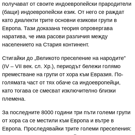
получават от своите индоевропейски прародители
(бащи) индоевропейски език. От него се раждат
като диалекти трите основни езикови групи в
Европа. Тази доказана теория опровергава
наратива, че има расови различия между
населението на Стария континент.
Стигайки до „Великото преселение на народите”
(IV – VII век. сл. Хр.), периодът бележи голямо
преместване на групи от хора към Евразия. По-
голямата част от тях обаче са индоевропейци,
като тогава се смесват изключително близки
племена.
За последните 8000 години три пъти големи групи
от хора са се местили към Европа и вътре в
Европа. Проследявайки трите големи преселения: