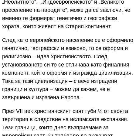
„Неолитното”, „Индоевропейското” и „Великото
преселение на народите”, може да се заключи, че
именно те формират генетично и географски
хората, които живеят на Стария континент.
След като европейското население се е оформило
генетично, географски и езиково, то се оформя и
религиозно – идва християнството. След
установяването си то се отличава като финалния
компонент, който оформя и изгражда цивилизация.
Така за тази цивилизация – с вече изградени
граници и култура – можем да кажем, че е
завършена и изразена Европа.
През VII век християнският свят губи ⅔ от своята
територия в следствие на ислямската експанзия.
Тези граници, които днес възприемаме за
Европейски свят, би трябвало да включват