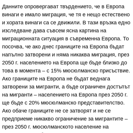
Данните опровергават твърдението, че в Европа
винаги е имало миграция, че тя е нещо естествено
и хората винаги са се движили. В тази връзка едно
изследване дава съвсем ясна картина на
миграционната ситуация в съвременна Европа. То
посочва, че ако днес границите на Европа бъдат
напълно затворени и няма никаква миграция, през
2050 г. населението на Европа ще бъде близко до
това в момента – с 15% мюсюлманско присъствие.
Ако границите на Европа не бъдат веднага
затворени за мигранти, а бъде ограничен достъпът
на мигранти – населението на Европа през 2050 г.
ще бъде с 20% мюсюлманско представителство.
Ако обаче границите не се затворят и не се
предприеме никакво ограничение за мигрантите –
през 2050 г. мюсюлманското население на