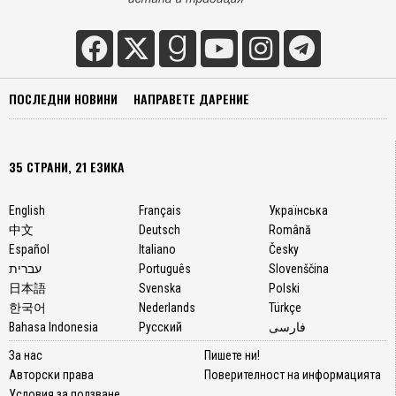
ПОСЛЕДНИ НОВИНИ
НАПРАВЕТЕ ДАРЕНИЕ
35 СТРАНИ, 21 ЕЗИКА
English
Français
Українська
中文
Deutsch
Română
Español
Italiano
Česky
עברית
Português
Slovenščina
日本語
Svenska
Polski
한국어
Nederlands
Türkçe
Bahasa Indonesia
Русский
فارسی
За нас
Пишете ни!
Авторски права
Поверителност на информацията
Условия за ползване