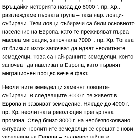
Връщайки историята назад до 8000 г. пр. Хр.,
разглеждаме първата група – така нар. ловци-
събирачи. Тези ловци-събирачи са били основното
население на Европа, като те преживяват първа
масова миграция, започнала 7000 г. пр. Хр. Тогава
от близкия изток започват да идват неолитните
земеделци. Това са най-ранните земеделци, които
започват да навлизат в Европа, като първият
миграционен процес вече е факт.
Неолитните земеделци заменят ловците-
събирачи. В следващите 3000 г. те живеят в
Европа и развиват земеделие. Някъде до 4000 г.
пр. Хр. неолитната революция претърпява
промяна. След близо 3000 г. на необезпокоявано
битуване неолитните земеделци се срещат с нови
заселници на Европа – индоевропейците.