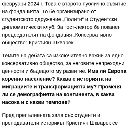
февруари 2024 г. Това е второто публично събитие
на фондацията. То бе организирано от
студентското сдружение „Полити” и Студентски
дипломатически клуб. За гост-лектор бе поканен
председателят на фондация „Консервативно
общество“ Кристиян Шкварек.
Темите на дебата са изключително важни за едно
консервативно общество, за неговите непреходни
ценности и бъдещото му развитие.
Има ли Европа
коренно население? Каква е историята на
миграциите и трансформацията му? Променя
ли се демографията на континента, в каква
насока и с какви темпове?
Пред препълнената зала със студенти и
преподаватели историкът Кристиян Шкварек се