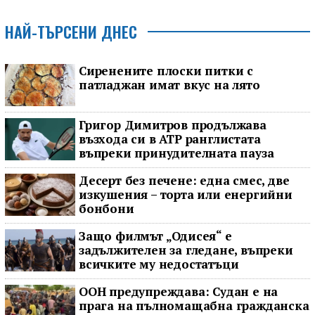
НАЙ-ТЪРСЕНИ ДНЕС
Сиренените плоски питки с
патладжан имат вкус на лято
Григор Димитров продължава
възхода си в ATP ранглистата
въпреки принудителната пауза
Десерт без печене: една смес, две
изкушения – торта или енергийни
бонбони
Защо филмът „Одисея“ е
задължителен за гледане, въпреки
всичките му недостатъци
ООН предупреждава: Судан е на
прага на пълномащабна гражданска