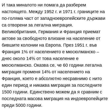
И така миналото ни помага да разберем
настоящето. Между 1952 г. и 1971 г. границите на
по-голяма част от западноевропейските държави
са отворени за легална миграция.
Великобритания, Германия и Франция приемат
актове за свободното влизане на население от
бившите колонии на Европа. През 1951 г. във
Франция 1% от населението е мюсюлманско –
днес около 14% от това население е
мюсюлманско. Оказва се, че 60 години легална
миграция променя 14% от населението на
Франция, което е абсолютно несравнимо с нито
един период и никаква миграция за последните
1500 години. Единствено можем да я сравним с
последната масова миграция на индоевропейците
преди 5000 години.