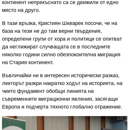
континент непрекъснато са се движили от едно
място на друго.
В тази връзка, Кристиян Шкварек посочи, че на
база на тези не до там верни твърдения,
определени групи от хора и политици се опитват
да неглижират случващата се в последните
няколко години силно обезпокоителна миграция
на Стария континент.
Въвличайки ни в интересен исторически разказ,
лекторът разкри накратко ходът на историята, на
чиито фундамент обобщи линията на
съвременните миграционни явления, засягащи
Европа и подчерта тяхното глобално отражение.