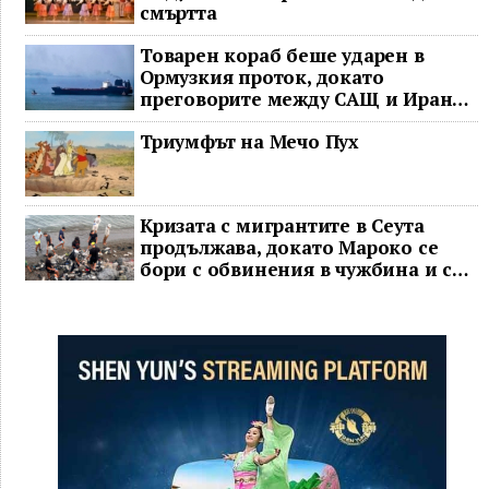
смъртта
Товарен кораб беше ударен в
Ормузкия проток, докато
преговорите между САЩ и Иран
останаха в безизходица
Триумфът на Мечо Пух
Кризата с мигрантите в Сеута
продължава, докато Мароко се
бори с обвинения в чужбина и с
гнева у дома