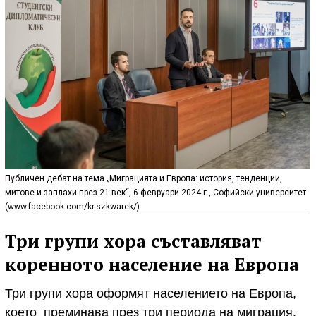
Публичен дебат на тема „Миграцията и Европа: история, тенденции,
митове и заплахи през 21 век“, 6 февруари 2024 г., Софийски университет
(www.facebook.com/kr.szkwarek/)
Три групи хора съставляват
коренното население на Европа
Три групи хора оформят населението на Европа,
което преминава през три периода на миграция.