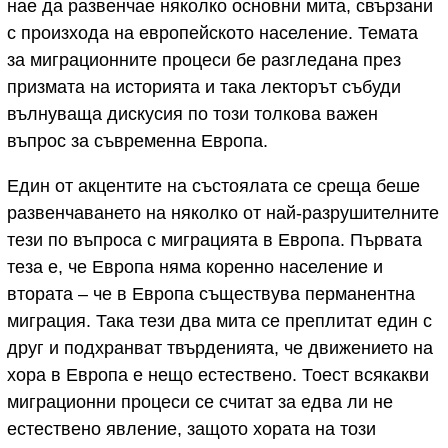
нае да развенчае няколко основни мита, свързани
с произхода на европейското население. Темата
за миграционните процеси бе разгледана през
призмата на историята и така лекторът събуди
вълнуваща дискусия по този толкова важен
въпрос за съвременна Европа.
Един от акцентите на състоялата се среща беше
развенчаването на няколко от най-разрушителните
тези по въпроса с миграцията в Европа. Първата
теза е, че Европа няма коренно население и
втората – че в Европа съществува перманентна
миграция. Така тези два мита се преплитат един с
друг и подхранват твърденията, че движението на
хора в Европа е нещо естествено. Тоест всякакви
миграционни процеси се считат за едва ли не
естествено явление, защото хората на този