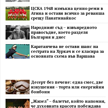
ЦСКА 1948 измъкна ценно реми в
Атина и остави всичко за реванша
срещу Панатинайкос
Народният съд – извънредното
правосъдие, което разделя
България и днес
Каратанчева не остави шанс на
сестрата на Хуркач и се класира за
основната схема във Варшава
Десерт без печене: една смес, две
изкушения – торта или енергийни
бонбони
„Жизел“ – балетът, който напомня,
че духовната красота побеждава