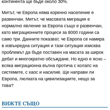
континента ще бъде около 30%.
Митът, че Европа няма коренно население е
развенчан. Митът, че масовата миграция е
нормално явление за Европа също е развенчан,
като миграционните процеси за 8000 години са
само три. Данните показват, че Европа се намира
в извънредна ситуация и тази ситуация изисква
проблемът да бъде поставен на масата за широк
дебат и многократно обсъждане. Но едно е ясно –
всяка миграционна вълна протича с колапс на
системите, с хаос и насилие. Ще направи ли
Европа, люлката на цивилизациите, нещо за
това?
ВИЖТЕ СЪЩО