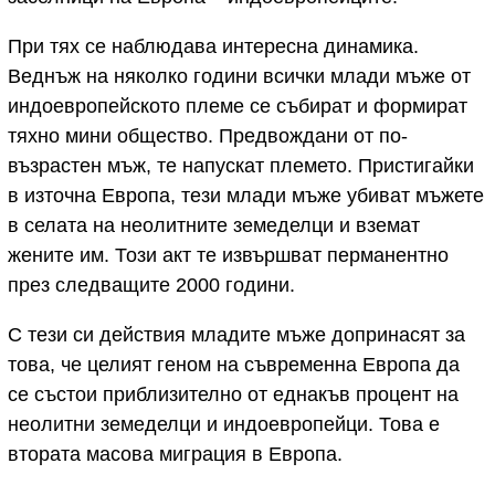
При тях се наблюдава интересна динамика.
Веднъж на няколко години всички млади мъже от
индоевропейското племе се събират и формират
тяхно мини общество. Предвождани от по-
възрастен мъж, те напускат племето. Пристигайки
в източна Европа, тези млади мъже убиват мъжете
в селата на неолитните земеделци и вземат
жените им. Този акт те извършват перманентно
през следващите 2000 години.
С тези си действия младите мъже допринасят за
това, че целият геном на съвременна Европа да
се състои приблизително от еднакъв процент на
неолитни земеделци и индоевропейци. Това е
втората масова миграция в Европа.