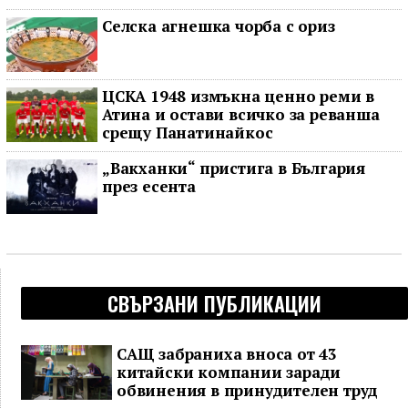
Селска агнешка чорба с ориз
ЦСКА 1948 измъкна ценно реми в
Атина и остави всичко за реванша
срещу Панатинайкос
„Вакханки“ пристига в България
през есента
СВЪРЗАНИ ПУБЛИКАЦИИ
САЩ забраниха вноса от 43
китайски компании заради
обвинения в принудителен труд