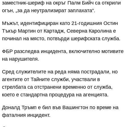
заместник-шериф на окръг Палм Бийч са открили
огън, „за да неутрализират заплахата“.
Мъжът, идентифициран като 21-годишния Остин
Тъкър Мартин от Картадж, Северна Каролина е
починал на място, потвърди шерифската служба.
ФБР разследва инцидента, включително мотивите
на нарушителя.
Сред служителите на реда няма пострадали, но
агентите от Тайните служби, участвали в
стрелбата са отстранени временно от служба,
което е стандартна процедура на агенцията.
Доналд Тръмп е бил във Вашингтон по време на
фаталния инцидент.