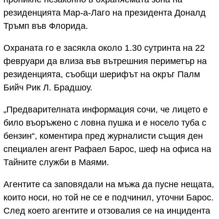
резиденцията Мар-а-Лаго на президента Доналд
Тръмп във Флорида.
Охраната го е засякла около 1.30 сутринта на 22
февруари да влиза във вътрешния периметър на
резиденцията, съобщи шерифът на окръг Палм
Бийч Рик Л. Брадшоу.
„Предварителната информация сочи, че лицето е
било въоръжено с ловна пушка и е носело туба с
бензин“, коментира пред журналисти същия ден
специален агент Рафаел Барос, шеф на офиса на
Тайните служби в Маями.
Агентите са заповядали на мъжа да пусне нещата,
които носи, но той не се е подчинил, уточни Барос.
След което агентите и отзовалия се на инцидента