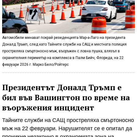
Автомобили минават покрай резиденцията Мар-а-Лаго на президента
Доналд Тръмп, след като Тайните служби на САЩ и местната полиция
простреляха смъртоносно мъж, въоръжен с ловна пушка, влязъл в
охранителния периметър на комплекса в Палм Бийч, Флорида, на 22
февруари 2026 г. Марко Бело/Ройтерс
Президентът Доналд Тръмп е
бил във Вашингтон по време на
въоръжения инцидент
Тайните служби на САЩ простреляха смъртоносно
мъж на 22 февруари. Нарушителят се е опитал да
проникне незаконно в охраняемата зона на