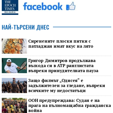
НАЙ-ТЪРСЕНИ ДНЕС
Сиренените плоски питки с
патладжан имат вкус на лято
Григор Димитров продължава
възхода си в ATP ранглистата
въпреки принудителната пауза
Защо филмът „Одисея“ е
задължителен за гледане, въпреки
всичките му недостатъци
ООН предупреждава: Судан е на
прага на пълномащабна гражданска
война