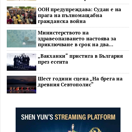
ООН предупреждава: Судан е на
прага на пълномащабна
гражданска война
Министерството на
здравеопазването настоява за
приключване в срок на два
ключови строителни проекта
„Вакханки“ пристига в България
през есента
Шест години сцена „На брега на
древния Севтополис“