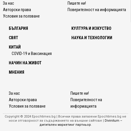
За нас
Пишете ни!
Авторски права
Поверителност на информацията
Условия за ползване
БЪЛГАРИЯ
КУЛТУРА И ИЗКУСТВО
СВЯТ
НАУКА И ТЕХНОЛОГИИ
КИТАЙ
COVID-19 и Ваксинация
НАЧИН НА ЖИВОТ
МНЕНИЯ
За нас
Пишете ни!
Авторски права
Поверителност на
Условия за ползване
информацията
Copyright © 2024 Epochtimes.bg | Всички права запазени Epochtimes.bg не
носи отговорност за съдържанието на външни сайтове |
Divinitum –
дигитален маркетинг партньор
.