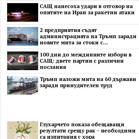
САЩ нанесоха удари в отговор на
опитите на Иран за ракетни атаки
2 предприятия съдят
администрацията на Тръмп заради
новите мита за стоки с
принудителен труд
100 дни до междинните избори в
САЩ: двете партии с различни
послания
Тръмп наложи мита на 60 държави
заради принудителен труд
Глухарчето показа обещаващи
резултати срещу рак – необходими
са изпитания с хора