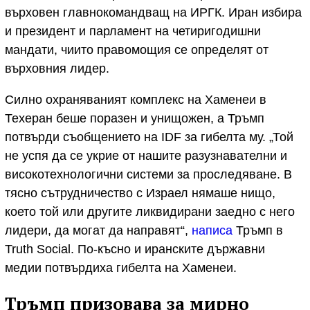
върховен главнокомандващ на ИРГК. Иран избира
и президент и парламент на четиригодишни
мандати, чиито правомощия се определят от
върховния лидер.
Силно охраняваният комплекс на Хаменеи в
Техеран беше поразен и унищожен, а Тръмп
потвърди съобщението на IDF за гибелта му. „Той
не успя да се укрие от нашите разузнавателни и
високотехнологични системи за проследяване. В
тясно сътрудничество с Израел нямаше нищо,
което той или другите ликвидирани заедно с него
лидери, да могат да направят“,
написа
Тръмп в
Truth Social. По-късно и иранските държавни
медии потвърдиха гибелта на Хаменеи.
Тръмп призовава за мирно