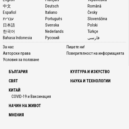
中文
Deutsch
Română
Español
Italiano
Česky
עברית
Português
Slovenščina
日本語
Svenska
Polski
한국어
Nederlands
Türkçe
Bahasa Indonesia
Русский
فارسی
За нас
Пишете ни!
Авторски права
Поверителност на информацията
Условия за ползване
БЪЛГАРИЯ
КУЛТУРА И ИЗКУСТВО
СВЯТ
НАУКА И ТЕХНОЛОГИИ
КИТАЙ
COVID-19 и Ваксинация
НАЧИН НА ЖИВОТ
МНЕНИЯ