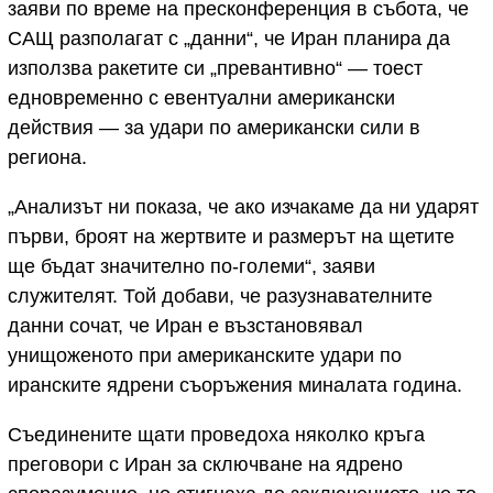
заяви по време на пресконференция в събота, че
САЩ разполагат с „данни“, че Иран планира да
използва ракетите си „превантивно“ — тоест
едновременно с евентуални американски
действия — за удари по американски сили в
региона.
„Анализът ни показа, че ако изчакаме да ни ударят
първи, броят на жертвите и размерът на щетите
ще бъдат значително по-големи“, заяви
служителят. Той добави, че разузнавателните
данни сочат, че Иран е възстановявал
унищоженото при американските удари по
иранските ядрени съоръжения миналата година.
Съединените щати проведоха няколко кръга
преговори с Иран за сключване на ядрено