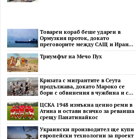
Товарен кораб беше ударен в
Ормузкия проток, докато
преговорите между САЩ и Иран
останаха в безизходица
Триумфът на Мечо Пух
Кризата с мигрантите в Сеута
продължава, докато Мароко се
бори с обвинения в чужбина и с
гнева у дома
ЦСКА 1948 измъкна ценно реми в
Атина и остави всичко за реванша
срещу Панатинайкос
Украински производител ще купи
европейски технологии за проект