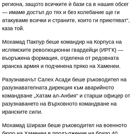
региона, защото всичките ѝ бази са в нашия обсег
— имаме достъп до тях и без колебание ще ги
атакуваме всички и страните, които ги приютяват“,
каза той.
Мохамад Пакпур беше командир на Корпуса на
ислямските революционни гвардейци (ИРГК) —
въоръжена формация, отделена от редовната
иранска армия и подчинена пряко на Хаменеи.
Разузнавачът Салех Асади беше ръководител на
разузнавателната дирекция към аварийното
командване „Хатам ал-Анбия“ и старши офицер от
разузнаването на Върховното командване на
иранските сили.
Мохамад Ширази беше ръководител на военното
бюро на Хаменеи в продължение на близо 40