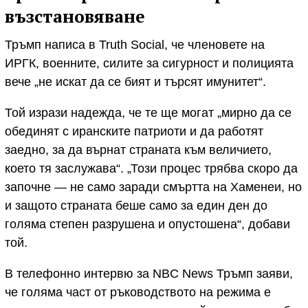
възстановяване
Тръмп написа в Truth Social, че членовете на
ИРГК, военните, силите за сигурност и полицията
вече „не искат да се бият и търсят имунитет“.
Той изрази надежда, че те ще могат „мирно да се
обединят с иранските патриоти и да работят
заедно, за да върнат страната към величието,
което тя заслужава“. „Този процес трябва скоро да
започне — не само заради смъртта на Хаменеи, но
и защото страната беше само за един ден до
голяма степен разрушена и опустошена“, добави
той.
В телефонно интервю за NBC News Тръмп заяви,
че голяма част от ръководството на режима е