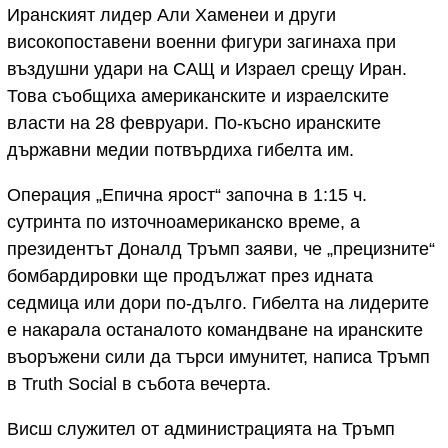
Иранският лидер Али Хаменеи и други
високопоставени военни фигури загинаха при
въздушни удари на САЩ и Израел срещу Иран.
Това съобщиха американските и израелските
власти на 28 февруари. По-късно иранските
държавни медии потвърдиха гибелта им.
Операция „Епична ярост“ започна в 1:15 ч.
сутринта по източноамериканско време, а
президентът Доналд Тръмп заяви, че „прецизните“
бомбардировки ще продължат през идната
седмица или дори по-дълго. Гибелта на лидерите
е накарала останалото командване на иранските
въоръжени сили да търси имунитет, написа Тръмп
в Truth Social в събота вечерта.
Висш служител от администрацията на Тръмп