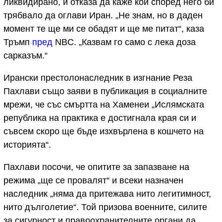
ликвидирано, и отказа да каже кой според него би
трябвало да оглави Иран. „Не знам, но в даден
момент те ще ми се обадят и ще ме питат“, каза
Тръмп
пред
NBC. „Казвам го само с лека доза
сарказъм.“
Ирански престолонаследник в изгнание Реза
Пахлави също заяви в публикация в социалните
мрежи, че със смъртта на Хаменеи „Ислямската
република на практика е достигнала края си и
съвсем скоро ще бъде изхвърлена в кошчето на
историята“.
Пахлави посочи, че опитите за запазване на
режима „ще се провалят“ и всеки назначен
наследник „няма да притежава нито легитимност,
нито дълголетие“. Той призова военните, силите
за сигурност и правоохранителните органи да