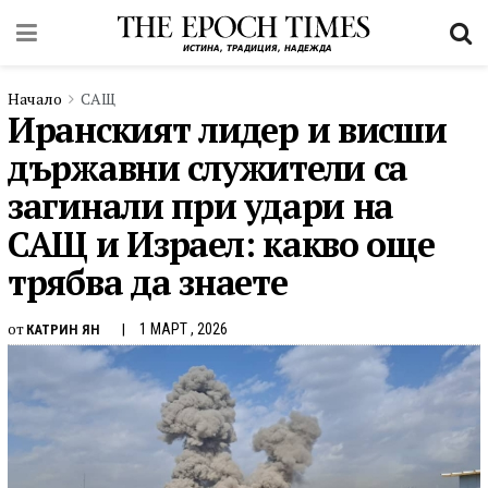
Начало
САЩ
Иранският лидер и висши
държавни служители са
загинали при удари на
САЩ и Израел: какво още
трябва да знаете
от
1 МАРТ , 2026
КАТРИН ЯН