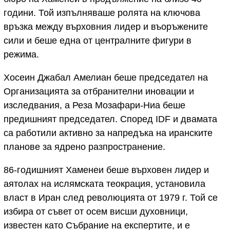
години. Той изпълняваше ролята на ключова
връзка между върховния лидер и въоръжените
сили и беше една от централните фигури в
режима.
Хосеин Джабал Амелиан беше председател на
Организацията за отбранителни иновации и
изследвания, а Реза Мозафари-Ниа беше
предишният председател. Според IDF и двамата
са работили активно за напредъка на иранските
планове за ядрено разпространение.
86-годишният Хаменеи беше върховен лидер и
аятолах на ислямската теокрация, установила
власт в Иран след революцията от 1979 г. Той се
избира от съвет от осем висши духовници,
известен като Събрание на експертите, и е