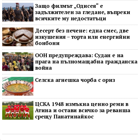
Защо филмът „Одисея“ е
задължителен за гледане, въпреки
всичките му недостатъци
Десерт без печене: една смес, две
изкушения – торта или енергийни
бонбони
ООН предупреждава: Судан е на
прага на пълномащабна гражданска
война
Селска агнешка чорба с ориз
ЦСКА 1948 измъкна ценно реми в
Атина и остави всичко за реванша
срещу Панатинайкос