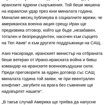
иранските ядрени съоръжения. Той беше мишена
на израелски удар през юни миналата година.
Миналия месец публикува в социалните мрежи, че
американска военна акция срещу Иран ще
предизвика отговор, който ще бъде „незабавен,
тотален и безпрецедентен, насочен към сърцето
на Тел Авив“ и към другите поддръжници на САЩ.
Азиз Насирзаде, иранският министър на отбраната
беше ветеран от Ирано-иракската война и бивш
командир на иранските военновъздушни сили.
Преди преговорите за ядрен договор със САЩ
миналата година той заяви, че при евентуален
конфликт „загубите на врага без съмнение ще
надхвърлят нашите“.
„В такъв случай Америка ще трябва да напусне