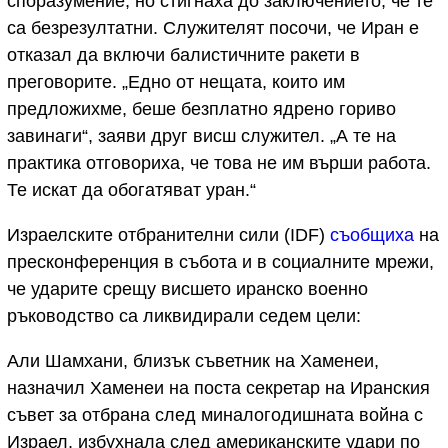
споразумение, но стигнаха до заключението, че те
са безрезултатни.
Служителят посочи, че Иран е
отказал да включи балистичните ракети в
преговорите. „Едно от нещата, които им
предложихме, беше безплатно ядрено гориво
завинаги“, заяви друг висш служител. „А те на
практика отговориха, че това не им върши работа.
Те искат да обогатяват уран.“
Израелските отбранителни сили (IDF)
съобщиха
на
пресконференция в събота и в социалните мрежи,
че ударите срещу висшето иранско военно
ръководство са ликвидирали седем цели:
Али Шамхани, близък съветник на Хаменеи,
назначил Хаменеи на поста секретар на Иранския
съвет за отбрана след миналогодишната война с
Израел, избухнала след американските удари по