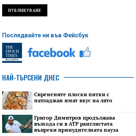
Последвайте ни във Фейсбук
НАЙ-ТЪРСЕНИ ДНЕС
Сиренените плоски питки с
патладжан имат вкус на лято
Григор Димитров продължава
възхода си в ATP ранглистата
въпреки принудителната пауза