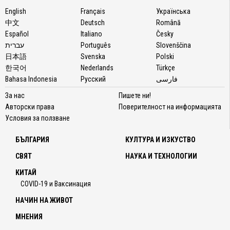
English
Français
Українська
中文
Deutsch
Română
Español
Italiano
Česky
עברית
Português
Slovenščina
日本語
Svenska
Polski
한국어
Nederlands
Türkçe
Bahasa Indonesia
Русский
فارسی
За нас
Пишете ни!
Авторски права
Поверителност на информацията
Условия за ползване
БЪЛГАРИЯ
КУЛТУРА И ИЗКУСТВО
СВЯТ
НАУКА И ТЕХНОЛОГИИ
КИТАЙ
COVID-19 и Ваксинация
НАЧИН НА ЖИВОТ
МНЕНИЯ