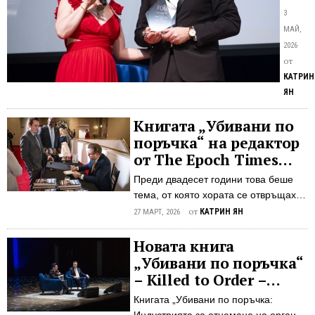
„Уб
Ян
3
по
Йекил
МАЙ,
пор
Killed
2026
пол
to
от
Order
ста
КАТРИН
разкри
ред
ЯН
индуст
на
за
Книгата „Убивани по
The
насил
поръчка“ на редактор
Epo
отнем
от The Epoch Times
Tim
на
влезе в списъка на
NY
Преди двадесет години това беше
органи
бестселърите на New
тема, от която хората се отвръщаха
на
York Times
и страняха, според автора Ян
от
КАТРИН ЯН
Китайс
27 МАРТ, 2026
Йекилек, но това се е променило
комуни
Нова книга, разкриваща
Новата книга
парти
десетилетната практика на
„Убивани по поръчка“
с
Китайската комунистическа партия
доказа
– Killed to Order –
(ККП) за насилствено отнемане на
от
поставя началото на
Книгата „Убивани по поръчка:
органи от вярващи, влезе в списъка
две
движение срещу ККП,