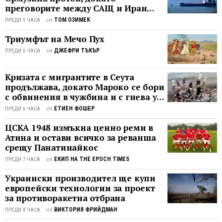
напомняне, че ККП работи
преговорите между САЩ и Иран
служители в Близкия изток, Африка и
(ККП),
денонощно, за да изпрати
останаха в безизходица
Азия. Китайският комунистически
от
ТОМ ОЗИМЕК
ПРЕДИ 5 ЧАСА
...
оперативни служители и
режим има значителни инвестиции в
Триумфът на Мечо Пух
изследователи с цел инфилтриране
тези региони, най-вече като част от
в американски институции и
от
...
ДЖЕФРИ ТЪКЪР
ПРЕДИ 6 ЧАСА
атакуване на нашите хранителни
запаси, което би имало тежки
Кризата с мигрантите в Сеута
последици... поставяйки
продължава, докато Мароко се бори
американските животи и нашата
с обвинения в чужбина и с гнева у
икономика в сериозен риск", написа
дома
от
ЕТИЕН ФОШЕР
ПРЕДИ 6 ЧАСА
Пател в социалната платформа X на
3 ...
ЦСКА 1948 измъкна ценно реми в
Атина и остави всичко за реванша
срещу Панатинайкос
от
ЕКИП НА THE EPOCH TIMES
ПРЕДИ 7 ЧАСА
Украински производител ще купи
европейски технологии за проект
за противоракетна отбрана
от
ВИКТОРИЯ ФРИЙДМАН
ПРЕДИ 8 ЧАСА