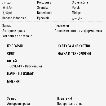
עברית
Português
Slovenščina
日本語
Svenska
Polski
한국어
Nederlands
Türkçe
Bahasa Indonesia
Русский
فارسی
За нас
Пишете ни!
Авторски права
Поверителност на информацията
Условия за ползване
БЪЛГАРИЯ
КУЛТУРА И ИЗКУСТВО
СВЯТ
НАУКА И ТЕХНОЛОГИИ
КИТАЙ
COVID-19 и Ваксинация
НАЧИН НА ЖИВОТ
МНЕНИЯ
За нас
Пишете ни!
Авторски права
Поверителност на