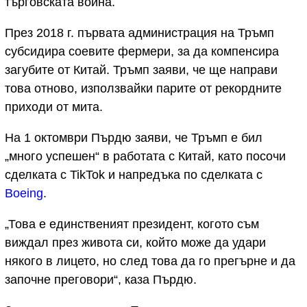
търговската война.
През 2018 г. първата администрация на Тръмп
субсидира соевите фермери, за да компенсира
загубите от Китай. Тръмп заяви, че ще направи
това отново, използвайки парите от рекордните
приходи от мита.
На 1 октомври Пърдю заяви, че Тръмп е бил
„много успешен“ в работата с Китай, като посочи
сделката с TikTok и напредъка по сделката с
Boeing
.
„Това е единственият президент, когото съм
виждал през живота си, който може да удари
някого в лицето, но след това да го прегърне и да
започне преговори“, каза Пърдю.