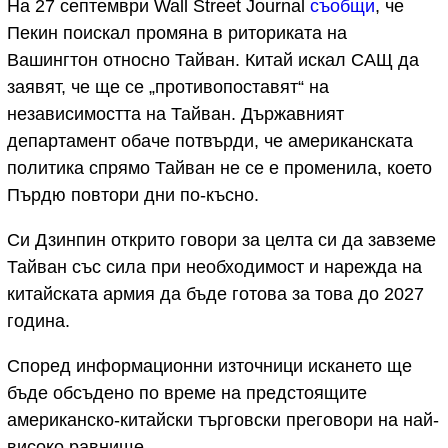
На 27 септември Wall Street Journal
съобщи
, че
Пекин поискал промяна в риториката на
Вашингтон относно Тайван. Китай искал САЩ да
заявят, че ще се „противопоставят“ на
независимостта на Тайван. Държавният
департамент обаче потвърди, че американската
политика спрямо Тайван не се е променила, което
Пърдю повтори дни по-късно.
Си Дзинпин открито говори за целта си да завземе
Тайван със сила при необходимост и нарежда на
китайската армия да бъде готова за това до 2027
година.
Според информационни източници искането ще
бъде обсъдено по време на предстоящите
американско-китайски търговски преговори на най-
високо равнище.