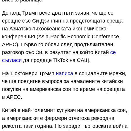
Доналд Тръмп вече два пъти заяви, че ще се
срещне със Си Дзинпин на предстоящата среща
на Азиатско-тихоокеанската икономическа
конференция (Asia-Pacific Economic Conference,
APEC). Първо го обяви след продължителен
разговор със Си, в резултат на който Китай
се
съгласи
да продаде TikTok на САЩ.
На 1 октомври Тръмп
написа
в социалните мрежи,
че ще повдигне въпроса за намалените китайски
покупки на американска соя по време на срещата
в APEC.
Китай е най-големият купувач на американска соя,
а американските фермери отчетоха рекордна
реколта тази година. Но заради търговската война