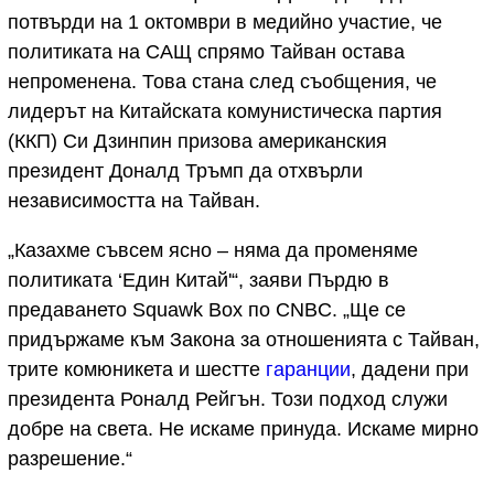
потвърди на 1 октомври в медийно участие, че
политиката на САЩ спрямо Тайван остава
непроменена. Това стана след съобщения, че
лидерът на Китайската комунистическа партия
(ККП) Си Дзинпин призова американския
президент Доналд Тръмп да отхвърли
независимостта на Тайван.
„Казахме съвсем ясно – няма да променяме
политиката ‘Един Китай'“, заяви Пърдю в
предаването Squawk Box по CNBC. „Ще се
придържаме към Закона за отношенията с Тайван,
трите комюникета и шестте
гаранции
, дадени при
президента Роналд Рейгън. Този подход служи
добре на света. Не искаме принуда. Искаме мирно
разрешение.“