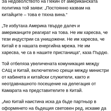
За недоволството на Пекин от американската
политика той заяви: „Постоянно казвам на
китайците – това е тяхна вина.“
„Те избутаха Америка твърде далеч и
американците реагират на това. Не им харесва, че
тези индустрии са унищожени. Не им харесва, че
Китай е в нашата енергийна мрежа. Не им
харесва, че са в нашите пристанища“, каза Пърдю.
Той отбеляза увеличената комуникация между
САЩ и Китай, включително срещи между министри
от кабинета и китайски служители, както и
неотдавнашното посещение на делегация от
Камарата на представителите в Китай.
„Ако Китай наистина иска да бъде партньор в
оформянето на бъдещия световен ред, искаме да