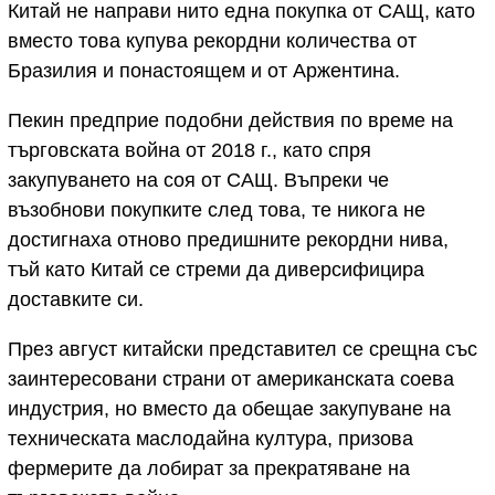
Китай не направи нито една покупка от САЩ, като
вместо това купува рекордни количества от
Бразилия и понастоящем и от Аржентина.
Пекин предприе подобни действия по време на
търговската война от 2018 г., като спря
закупуването на соя от САЩ. Въпреки че
възобнови покупките след това, те никога не
достигнаха отново предишните рекордни нива,
тъй като Китай се стреми да диверсифицира
доставките си.
През август китайски представител се срещна със
заинтересовани страни от американската соева
индустрия, но вместо да обещае закупуване на
техническата маслодайна култура, призова
фермерите да лобират за прекратяване на