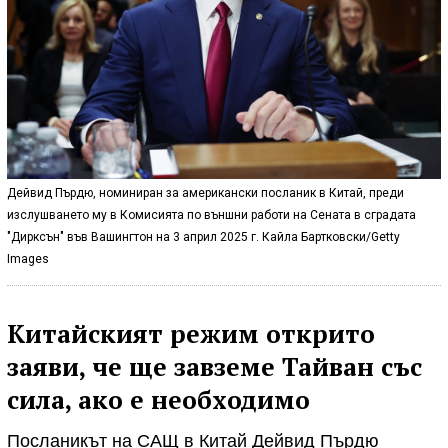
Дейвид Пърдю, номиниран за американски посланик в Китай, преди
изслушването му в Комисията по външни работи на Сената в сградата
"Дирксън" във Вашингтон на 3 април 2025 г. Кайла Бартковски/Getty
Images
Китайският режим открито
заяви, че ще завземе Тайван със
сила, ако е необходимо
Посланикът на САЩ в Китай Дейвид Пърдю