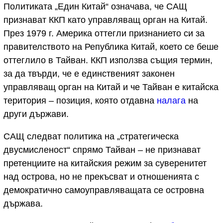
Политиката „Един Китай“ означава, че САЩ
признават ККП като управляващ орган на Китай.
През 1979 г. Америка оттегли признанието си за
правителството на Република Китай, което се беше
оттеглило в Тайван. ККП използва същия термин,
за да твърди, че е единственият законен
управляващ орган на Китай и че Тайван е китайска
територия – позиция, която отдавна
налага
на
други държави.
САЩ следват политика на „стратегическа
двусмисленост“ спрямо Тайван – не признават
претенциите на китайския режим за суверенитет
над острова, но не прекъсват и отношенията с
демократично самоуправляващата се островна
държава.