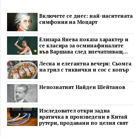
Включете се днес: най-наситената
симфония на Моцарт
Елизара Янева показа характер и
се класира за осминафиналите
във Варшава след впечатляващ
обрат
Лесна и елегантна вечеря: Сьомга
на грил с тиквички и сос с копър
Непознатият Найден Шейтанов
Изследовател откри задна
вратичка в произведени в Китай
рутери, продавани по целия свят