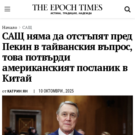
Начало
САЩ
САЩ няма да отстъпят пред
Пекин в тайванския въпрос,
това потвърди
американският посланик в
Китай
от
10 ОКТОМВРИ , 2025
КАТРИН ЯН