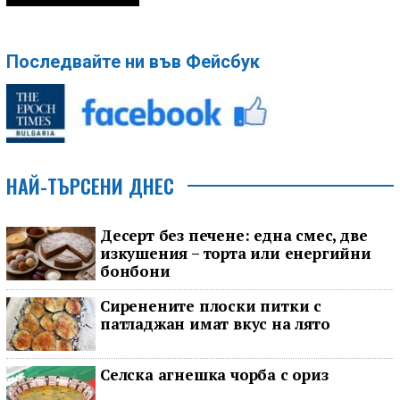
Последвайте ни във Фейсбук
НАЙ-ТЪРСЕНИ ДНЕС
Десерт без печене: една смес, две
изкушения – торта или енергийни
бонбони
Сиренените плоски питки с
патладжан имат вкус на лято
Селска агнешка чорба с ориз