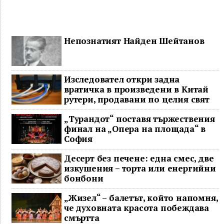
Непознатият Найден Шейтанов
Изследовател откри задна
вратичка в произведени в Китай
рутери, продавани по целия свят
„Турандот“ поставя тържествения
финал на „Опера на площада“ в
София
Десерт без печене: една смес, две
изкушения – торта или енергийни
бонбони
„Жизел“ – балетът, който напомня,
че духовната красота побеждава
смъртта