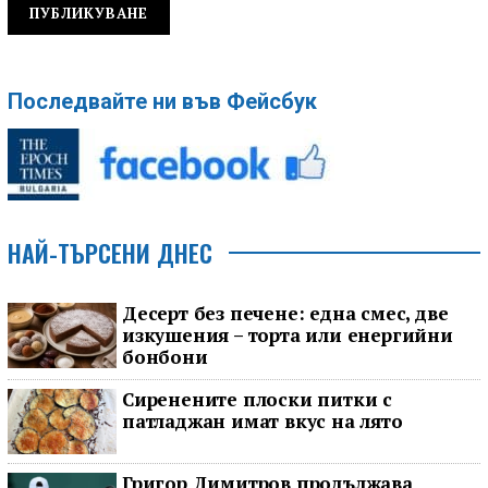
Последвайте ни във Фейсбук
НАЙ-ТЪРСЕНИ ДНЕС
Десерт без печене: една смес, две
изкушения – торта или енергийни
бонбони
Сиренените плоски питки с
патладжан имат вкус на лято
Григор Димитров продължава