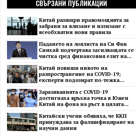
СВЪРЗАНИ ПУБЛИКАЦИИ
Китай разшири правомощията за
забрани за влизане и излизане с
всеобхватни нови правила
Падането на лоялиста на Си Фан
Синхай подчертава засилващата се
чистка сред финансовия елит на
Китай
Китай повиши нивото на
разпространение на COVID-19;
експерти подозират по-тежка
ситуация
Заразяванията с COVID-19
достигнаха връхна точка в Южен
Китай на фона на ръст в цялата
страна
Китайски учени обявиха, че ККП
принуждава за фалшифициране на
научни данни