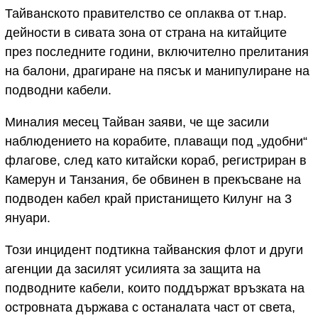
Тайванското правителство се оплаква от т.нар.
дейности в сивата зона от страна на китайците
през последните години, включително прелитания
на балони, драгиране на пясък и манипулиране на
подводни кабели.
Миналия месец Тайван заяви, че ще засили
наблюдението на корабите, плаващи под „удобни“
флагове, след като китайски кораб, регистриран в
Камерун и Танзания, бе обвинен в прекъсване на
подводен кабел край пристанището Килунг на 3
януари.
Този инцидент подтикна тайванския флот и други
агенции да засилят усилията за защита на
подводните кабели, които поддържат връзката на
островната държава с останалата част от света,