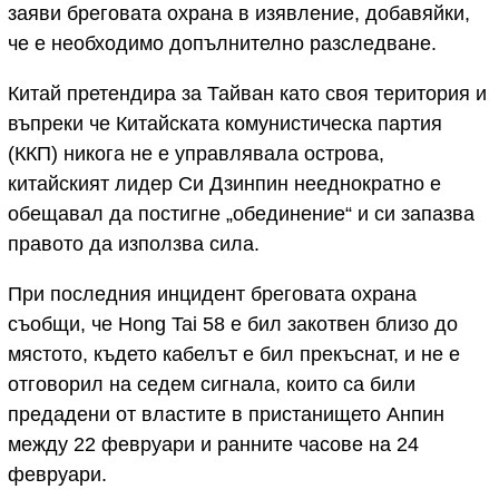
заяви бреговата охрана в изявление, добавяйки,
че е необходимо допълнително разследване.
Китай претендира за Тайван като своя територия и
въпреки че Китайската комунистическа партия
(ККП) никога не е управлявала острова,
китайският лидер Си Дзинпин нееднократно е
обещавал да постигне „обединение“ и си запазва
правото да използва сила.
При последния инцидент бреговата охрана
съобщи, че Hong Tai 58 е бил закотвен близо до
мястото, където кабелът е бил прекъснат, и не е
отговорил на седем сигнала, които са били
предадени от властите в пристанището Анпин
между 22 февруари и ранните часове на 24
февруари.