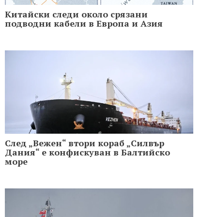
Китайски следи около срязани
подводни кабели в Европа и Азия
След „Вежен“ втори кораб „Силвър
Дания“ е конфискуван в Балтийско
море