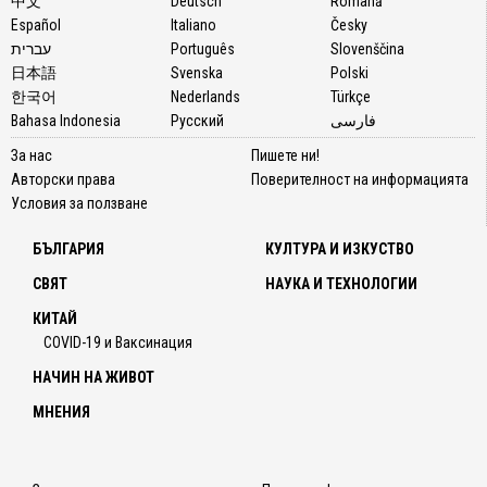
中文
Deutsch
Română
Español
Italiano
Česky
עברית
Português
Slovenščina
日本語
Svenska
Polski
한국어
Nederlands
Türkçe
Bahasa Indonesia
Русский
فارسی
За нас
Пишете ни!
Авторски права
Поверителност на информацията
Условия за ползване
БЪЛГАРИЯ
КУЛТУРА И ИЗКУСТВО
СВЯТ
НАУКА И ТЕХНОЛОГИИ
КИТАЙ
COVID-19 и Ваксинация
НАЧИН НА ЖИВОТ
МНЕНИЯ