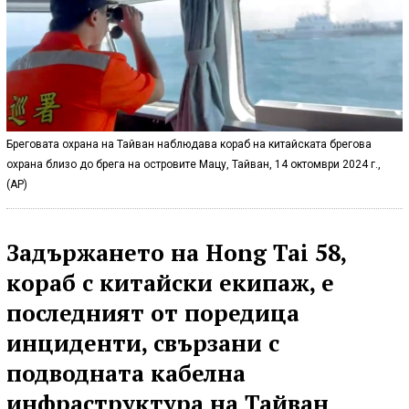
Бреговата охрана на Тайван наблюдава кораб на китайската брегова
охрана близо до брега на островите Мацу, Тайван, 14 октомври 2024 г.,
(AP)
Задържането на Hong Tai 58,
кораб с китайски екипаж, е
последният от поредица
инциденти, свързани с
подводната кабелна
инфраструктура на Тайван