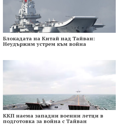
Блокадата на Китай над Тайван:
Неудържим устрем към война
ККП наема западни военни летци в
подготовка за война с Тайван