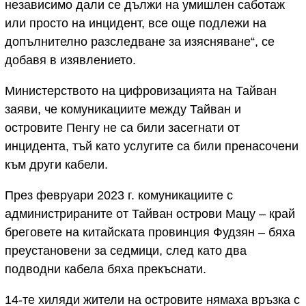
независимо дали се дължи на умишлен саботаж
или просто на инцидент, все още подлежи на
допълнително разследване за изясняване“, се
добавя в изявлението.
Министерството на цифровизацията на Тайван
заяви, че комуникациите между Тайван и
островите Пенгу не са били засегнати от
инцидента, тъй като услугите са били пренасочени
към други кабели.
През февруари 2023 г. комуникациите с
администрираните от Тайван острови Мацу – край
бреговете на китайската провинция Фудзян – бяха
преустановени за седмици, след като два
подводни кабела бяха прекъснати.
14-те хиляди жители на островите нямаха връзка с