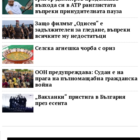
възхода си в ATP ранглистата
въпреки принудителната пауза
Защо филмът „Одисея“ е
задължителен за гледане, въпреки
всичките му недостатъци
Селска агнешка чорба с ориз
ООН предупреждава: Судан е на
прага на пълномащабна гражданска
война
„Вакханки“ пристига в България
през есента