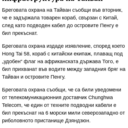
Бреговата охрана на Тайван съобщи във вторник,
че е задържала товарен кораб, свързан с Китай,
след като подводен кабел до островите Пенгу е
бил прекъснат.
Бреговата охрана издаде изявление, според което
Hong Tai 58, кораб с китайски екипаж, плаващ под
„удобен“ флаг на африканската държава Того, е
бил прихванат във водите между западния бряг на
Тайван и островите Пенгу.
Бреговата охрана съобщи, че са били уведомени
от телекомуникационния доставчик Chunghwa
Telecom, че един от техните подводни кабели е
бил прекъснат на 6 морски мили северозападно от
риболовното пристанище Дзяндзюн.