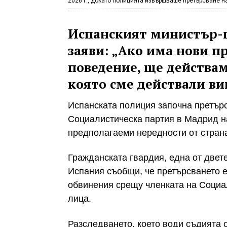
2026 г., докато полицията извършваше претърсване н
Испанският министър-п
заяви: „Ако има нови п
поведение, ще действам
която сме действали ви
Испанската полиция започна претър
Социалистическа партия в Мадрид на
предполагаеми нередности от страна
Гражданската гвардия, една от две
Испания
съобщи,
че претърсването е
обвинения срещу членката на Социа
лица.
Разследването, което води съдията 