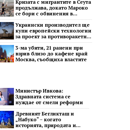
Кризата с мигрантите в Сеута
продължава, докато Мароко
се бори с обвинения в
чужбина и с гнева у дома
Украински производител ще
купи европейски технологии
за проект за противоракетна
отбрана
3-ма убити, 21 ранени при
взрив близо до кафене край
Москва, съобщиха властите
Министър Ивкова:
Здравната система се
нуждае от смели реформи
Древният Бегликташ и
„Набуко“ – когато
историята, природата и