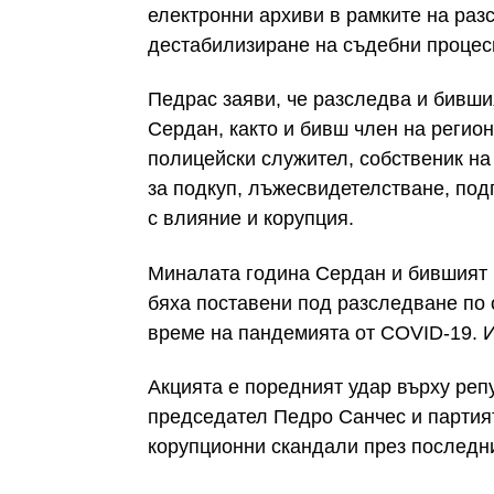
електронни архиви в рамките на раз
дестабилизиране на съдебни процес
Педрас заяви, че разследва и бивши
Сердан, както и бивш член на регио
полицейски служител, собственик на
за подкуп, лъжесвидетелстване, под
с влияние и корупция.
Миналата година Сердан и бившият 
бяха поставени под разследване по 
време на пандемията от COVID-19. 
Акцията е поредният удар върху реп
председател Педро Санчес и партият
корупционни скандали през последни