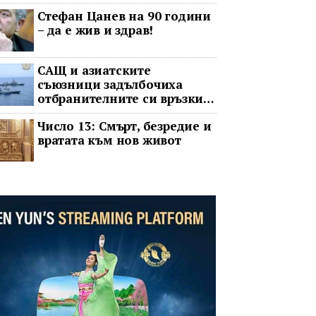
операта говорят на един
Стефан Цанев на 90 години
език
– да е жив и здрав!
САЩ и азиатските
съюзници задълбочиха
отбранителните си връзки
срещу Китай
Число 13: Смърт, безредие и
вратата към нов живот