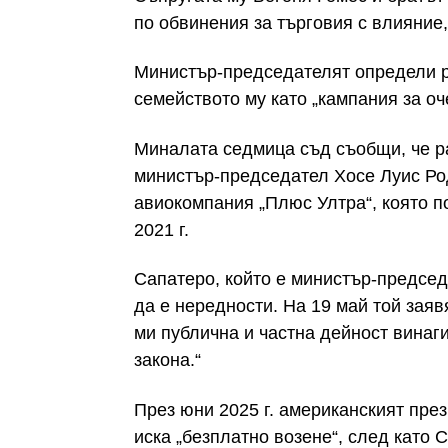
по обвинения за търговия с влияние,
Министър-председателят определи 
семейството му като „кампания за оч
Миналата седмица съд съобщи, че р
министър-председател Хосе Луис Ро
авиокомпания „Плюс Ултра“, която 
2021 г.
Сапатеро,
който е министър-председа
да е нередности. На 19 май той заяв
ми публична и частна дейност винаг
закона.“
През юни 2025 г. американският пре
иска „безплатно возене“, след като 