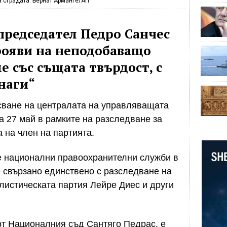
а сградата. Бернат Арманге/АП
редседател Педро Санчес
рояви на неподобаващо
е със същата твърдост, с
наги“
сване на централата на управляващата
 27 май в рамките на разследване за
 на член на партията.
те национални правоохранителни служби в
 свързано единствено с разследване на
листическата партия Лейре Диес и други
от Националния съд Сантяго Педрас, е