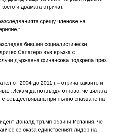
 което и двамата отричат.
разследванията срещу членове на
ерняне.“
азследва бившия социалистически
дригес Сапатеро във връзка с
получи държавна финансова подкрепа през
тел от 2004 до 2011 г.
– отрича каквито и
ява: „Искам да потвърдя отново, че цялата
и е осъществявана при пълно спазване на
зидент Доналд Тръмп обвини Испания, че
Санчес се оказа единственият лидер на