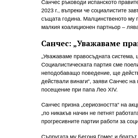
Санчес ръководи испанското правител
2023 г., въпреки че социалистите за
същата година. Малцинственото му п
малкия коалиционен партньор – лява
Санчес: „Уважаваме пра
„Уважаваме правосъдната система, 
Социалистическата партия сме поели
неподобаващо поведение, ще действ
действали винаги“, заяви Санчес на
посещение при папа Лео XIV.
Санчес призна „сериозността“ на акц
„по никакъв начин не петнят работат
прогресивните партии работи за соц
Съпругата му Бегоня Гомес и братът