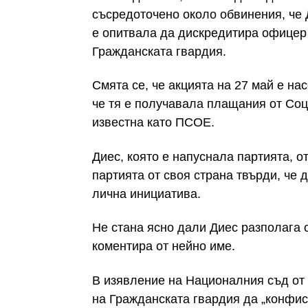
съсредоточено около обвинения, че 
е опитвала да дискредитира офицер 
Гражданската гвардия.
Смята се, че акцията на 27 май е на
че тя е получавала плащания от Со
известна като ПСОЕ.
Диес, която е напуснала партията, о
партията от своя страна твърди, че 
лична инициатива.
Не стана ясно дали Диес разполага 
коментира от нейно име.
В изявление на Националния съд от 
на Гражданската гвардия да „конфи