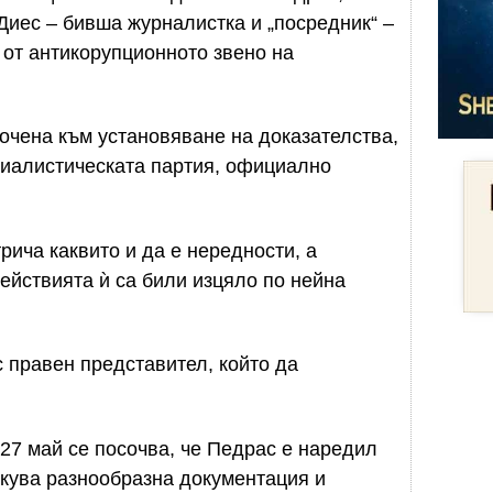
Диес – бивша журналистка и „посредник“ –
от антикорупционното звено на
сочена към установяване на доказателства,
циалистическата партия, официално
трича каквито и да е нередности, а
действията ѝ са били изцяло по нейна
с правен представител, който да
27 май се посочва, че Педрас е наредил
скува разнообразна документация и