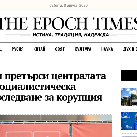
събота, 8 август, 2026
Щ
РУСИЯ
КИТАЙ
СВЯТ
КУЛТУРА
НАУКА
ДУХ И 
 претърси централата
Социалистическа
зследване за корупция