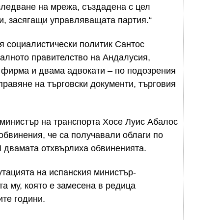
следване на мрежа, създадена с цел
и, засягащи управляващата партия.“
я социалистически политик Сантос
налното правителство на Андалусия,
 фирма и двама адвокати – по подозрения
правяне на търговски документи, търговия
министър на транспорта Хосе Луис Абалос
обвинения, че са получавали облаги по
И двамата отхвърлиха обвиненията.
утацията на испанския министър-
а му, която е замесена в редица
те години.