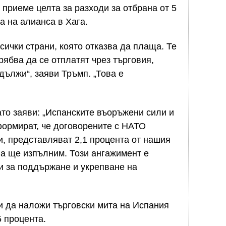
 приеме целта за разходи за отбрана от 5
а на алианса в Хага.
сички страни, която отказва да плаща. Те
рябва да се отплатят чрез търговия,
дължи“, заяви Тръмп. „Това е
ато заяви: „Испанските въоръжени сили и
формират, че договорените с НАТО
и, представляват 2,1 процента от нашия
ва ще изпълним. Този ангажимент е
и за поддържане и укрепване на
и да наложи търговски мита на Испания
5 процента.