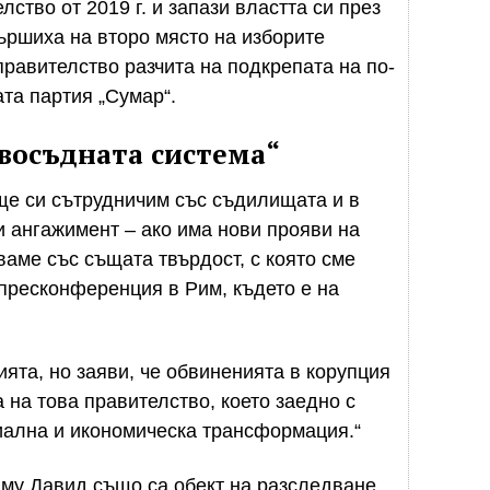
ство от 2019 г. и запази властта си през
вършиха на второ място на изборите
равителство разчита на подкрепата на по-
та партия „Сумар“.
восъдната система“
ще си сътрудничим със съдилищата и в
 ангажимент – ако има нови прояви на
аме със същата твърдост, с която сме
 пресконференция в Рим, където е на
ията, но заяви, че обвиненията в корупция
а на това правителство, което заедно с
иална и икономическа трансформация.“
 му Давид също са обект на разследване