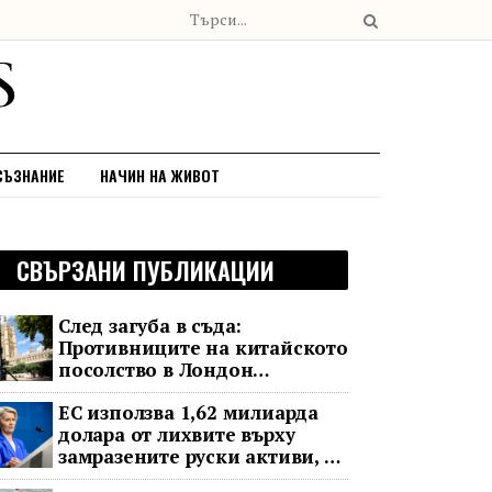
СЪЗНАНИЕ
НАЧИН НА ЖИВОТ
СВЪРЗАНИ ПУБЛИКАЦИИ
След загуба в съда:
Противниците на китайското
посолство в Лондон
обжалват
ЕС използва 1,62 милиарда
долара от лихвите върху
замразените руски активи, за
да подкрепи Украйна