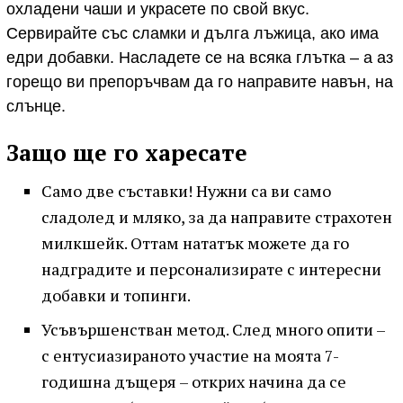
охладени чаши и украсете по свой вкус.
Сервирайте със сламки и дълга лъжица, ако има
едри добавки. Насладете се на всяка глътка – а аз
горещо ви препоръчвам да го направите навън, на
слънце.
Защо ще го харесате
Само две съставки! Нужни са ви само
сладолед и мляко, за да направите страхотен
милкшейк. Оттам нататък можете да го
надградите и персонализирате с интересни
добавки и топинги.
Усъвършенстван метод. След много опити –
с ентусиазираното участие на моята 7-
годишна дъщеря – открих начина да се