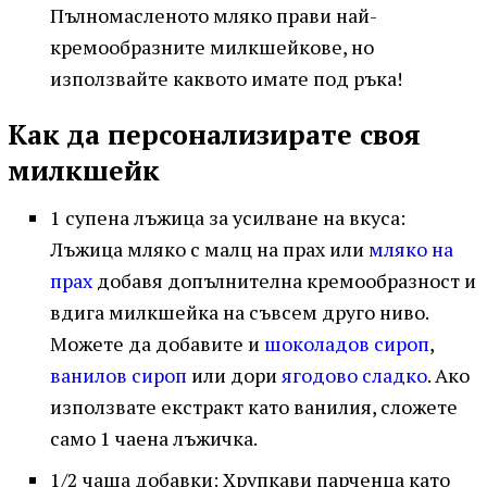
Пълномасленото мляко прави най-
кремообразните милкшейкове, но
използвайте каквото имате под ръка!
Как да персонализирате своя
милкшейк
1 супена лъжица за усилване на вкуса:
Лъжица мляко с малц на прах или
мляко на
прах
добавя допълнителна кремообразност и
вдига милкшейка на съвсем друго ниво.
Можете да добавите и
шоколадов сироп
,
ванилов сироп
или дори
ягодово сладко
. Ако
използвате екстракт като ванилия, сложете
само 1 чаена лъжичка.
1/2 чаша добавки: Хрупкави парченца като