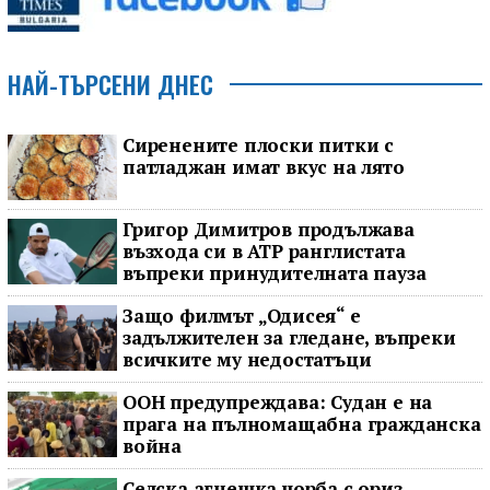
НАЙ-ТЪРСЕНИ ДНЕС
Сиренените плоски питки с
патладжан имат вкус на лято
Григор Димитров продължава
възхода си в ATP ранглистата
въпреки принудителната пауза
Защо филмът „Одисея“ е
задължителен за гледане, въпреки
всичките му недостатъци
ООН предупреждава: Судан е на
прага на пълномащабна гражданска
война
Селска агнешка чорба с ориз