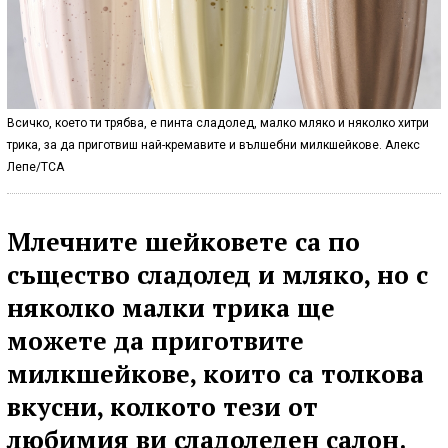
Всичко, което ти трябва, е пинта сладолед, малко мляко и няколко хитри
трика, за да приготвиш най-кремавите и вълшебни милкшейкове. Алекс
Лепе/TCA
Млечните шейковете са по
същество сладолед и мляко, но с
няколко малки трика ще
можете да приготвите
милкшейкове, които са толкова
вкусни, колкото тези от
любимия ви сладоледен салон.