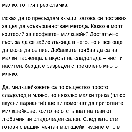
малко, го пия през сламка.
Исках да го пресъздам вкъщи, затова си поставих
за цел да усъвършенствам метода. Какво е моят
критерий за перфектен милкшейк? Достатъчно
гъст, за да се забие лъжица в него, но и все още
да може да се пие. Добавките трябва да са на
малки парченца, а вкусът на сладоледа – чист и
наситен, без да е разреден с прекалено много
мляко.
Да, милкшейковете са по същество просто
сладолед и мляко, но няколко малки трика (плюс
вкусни варианти!) ще ви помогнат да приготвите
милкшейкове, които не отстъпват на тези от
любимия ви сладоледен салон. След като сте
готови с вашия мечтан милкшейк, изсипете го в