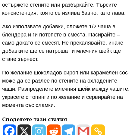
остържете стените или разбъркайте. Търсите
консистенция, която се излива бавно, като лава.
Ако използвате добавки, сложете 1/2 чаша в
блендера и ги потопете в сместа. Пасирайте –
само докато се смесят. Не прекалявайте, иначе
добавките ще се натрошат и млечния шейк ще
стане зърнест.
По желание шоколадов сироп или карамелен сос
може да се разлее по стените на охладените
чаши. Разпределете млечния шейк между чашите,
украсете с топинги по желание и сервирайте на
момента със сламки.
Споделете тази статия