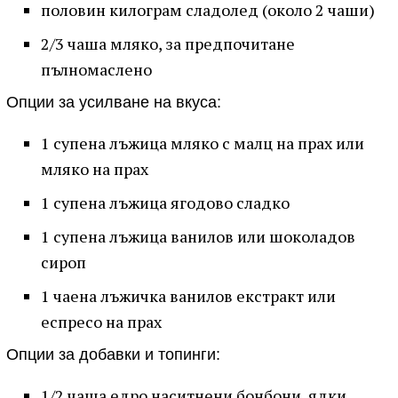
половин килограм сладолед (около 2 чаши)
2/3 чаша мляко, за предпочитане
пълномаслено
Опции за усилване на вкуса:
1 супена лъжица мляко с малц на прах или
мляко на прах
1 супена лъжица ягодово сладко
1 супена лъжица ванилов или шоколадов
сироп
1 чаена лъжичка ванилов екстракт или
еспресо на прах
Опции за добавки и топинги:
1/2 чаша едро наситнени бонбони, ядки,