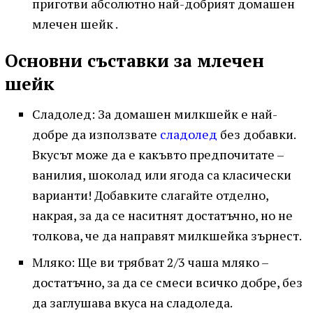
приготви абсолютно най-добрият домашен
млечен шейк .
Основни съставки за млечен
шейк
Сладолед: За домашен милкшейк е най-
добре да използвате
сладолед
без добавки.
Вкусът може да е какъвто предпочитате –
ванилия, шоколад или ягода са класически
варианти! Добавките слагайте отделно,
накрая, за да се наситнят достатъчно, но не
толкова, че да направят милкшейка зърнест.
Мляко: Ще ви трябват 2/3 чаша мляко –
достатъчно, за да се смеси всичко добре, без
да заглушава вкуса на сладоледа.