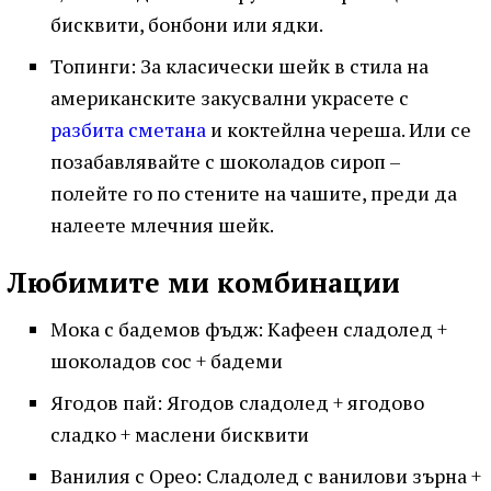
бисквити, бонбони или ядки.
Топинги: За класически шейк в стила на
американските закусвални украсете с
разбита сметана
и коктейлна череша. Или се
позабавлявайте с шоколадов сироп –
полейте го по стените на чашите, преди да
налеете млечния шейк.
Любимите ми комбинации
Мока с бадемов фъдж: Кафеeн сладолед +
шоколадов сос + бадеми
Ягодов пай: Ягодов сладолед + ягодово
сладко + маслени бисквити
Ванилия с Орео: Сладолед с ванилови зърна +