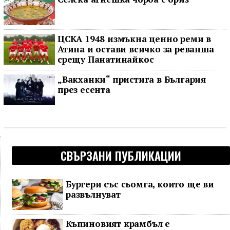
ЦСКА 1948 измъкна ценно реми в
Атина и остави всичко за реванша
срещу Панатинайкос
„Вакханки“ пристига в България
през есента
СВЪРЗАНИ ПУБЛИКАЦИИ
Бургери със сьомга, които ще ви
развълнуват
Къпиновият крамбъл е