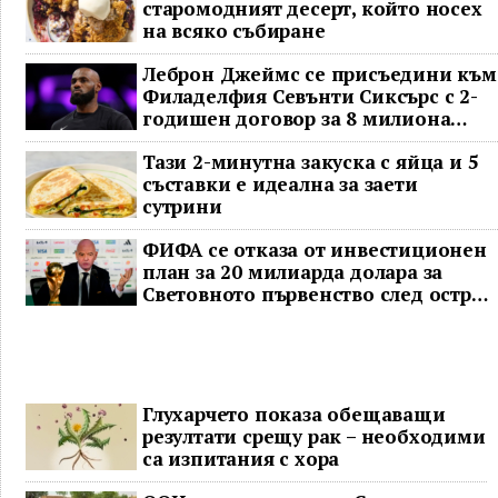
старомодният десерт, който носех
на всяко събиране
Леброн Джеймс се присъедини към
Филаделфия Севънти Сиксърс с 2-
годишен договор за 8 милиона
долара
Тази 2-минутна закуска с яйца и 5
съставки е идеална за заети
сутрини
ФИФА се отказа от инвестиционен
план за 20 милиарда долара за
Световното първенство след остра
реакция
Глухарчето показа обещаващи
резултати срещу рак – необходими
са изпитания с хора