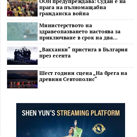
ООН предупреждава: Судан е на
прага на пълномащабна
гражданска война
Министерството на
здравеопазването настоява за
приключване в срок на два
ключови строителни проекта
„Вакханки“ пристига в България
през есента
Шест години сцена „На брега на
древния Севтополис“