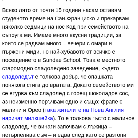
Всяко лято от почти 15 години насам оставям
студеното време на Сан-Франциско и прекарвам
няколко седмици на нос Код при семейството на
съпруга ми. Имаме много вкусни традиции, за
които се радвам много – вечери с омари и
пържени миди, но най-хубавото от всичко е
посещението в Sundae School. Това е местното
старомодно сладоледено заведение, където
сладоледът
е толкова добър, че опашката
понякога стига до вратата. Докато семейството ми
се втурва към сладолед с горещ шоколадов сос,
аз неизменно поръчвам едно и също: фрапе с
малини и Орео (
така жителите на Нова Англия
наричат милкшейка
). То е толкова гъсто с малинов
сладолед, че винаги започвам с лъжица –
нетърпелива съм – и едва след като се разтопи