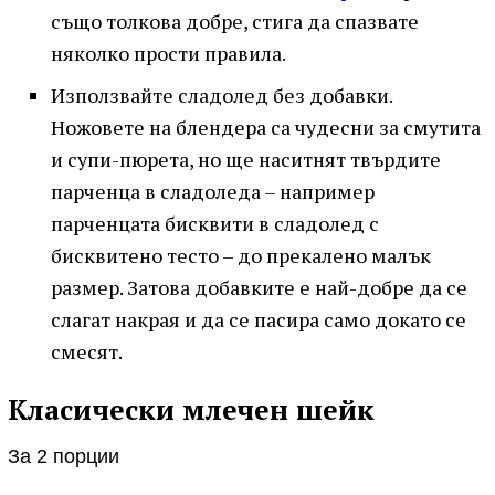
също толкова добре, стига да спазвате
няколко прости правила.
Използвайте сладолед без добавки.
Ножовете на блендера са чудесни за смутита
и супи-пюрета, но ще наситнят твърдите
парченца в сладоледа – например
парченцата бисквити в сладолед с
бисквитено тесто – до прекалено малък
размер. Затова добавките е най-добре да се
слагат накрая и да се пасира само докато се
смесят.
Класически млечен шейк
За 2 порции