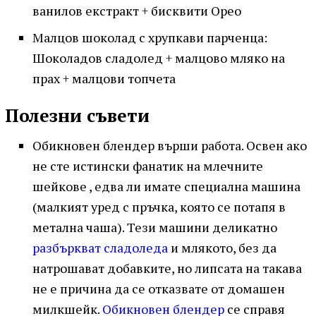
ванилов екстракт + бисквити Орео
Малцов шоколад с хрупкави парченца:
Шоколадов сладолед + малцово мляко на
прах + малцови топчета
Полезни съвети
Обикновен блендер върши работа. Освен ако
не сте истински фанатик на млечните
шейкове , едва ли имате специална машина
(малкият уред с пръчка, която се потапя в
метална чаша). Тези машини деликатно
разбъркват сладоледа
и млякото, без да
натрошават добавките, но липсата на такава
не е причина да се отказвате от домашен
милкшейк.
Обикновен блендер
се справя