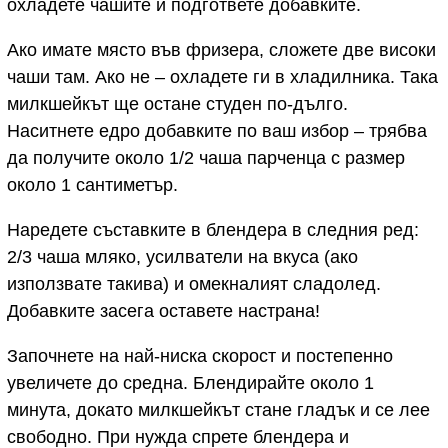
охладете чашите и подгответе добавките.
Ако имате място във фризера, сложете две високи
чаши там. Ако не – охладете ги в хладилника. Така
милкшейкът ще остане студен по-дълго.
Наситнете едро добавките по ваш избор – трябва
да получите около 1/2 чаша парченца с размер
около 1 сантиметър.
Наредете съставките в блендера в следния ред:
2/3 чаша мляко, усилватели на вкуса (ако
използвате такива) и омекналият сладолед.
Добавките засега оставете настрана!
Започнете на най-ниска скорост и постепенно
увеличете до средна. Блендирайте около 1
минута, докато милкшейкът стане гладък и се лее
свободно. При нужда спрете блендера и