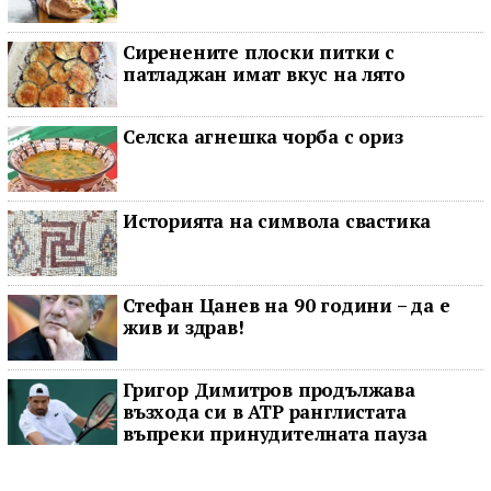
Сиренените плоски питки с
патладжан имат вкус на лято
Селска агнешка чорба с ориз
Историята на символа свастика
Стефан Цанев на 90 години – да е
жив и здрав!
Григор Димитров продължава
възхода си в ATP ранглистата
въпреки принудителната пауза