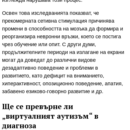
изглежда нарушава този процес.
Освен това изследванията показват, че
прекомерната сетивна стимулация причинява
промени в способността на мозъка да формира и
реорганизира невронни връзки, което се постига
чрез обучение или опит. С други думи,
продължителните периоди на излагане на екрани
могат да доведат до различни видове
дезадаптивно поведение и проблеми в
развитието, като дефицит на вниманието,
хиперактивност, опозиционно поведение, апатия,
забавено езиково-говорно развитие и др.
Ще се превърне ли
„виртуалният аутизъм“ в
диагноза