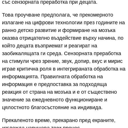
със сензорната преработка при децата.
Това проучване предполага, че прекомерното
излагане на цифрови технологии през годините на
ранно детско развитие и формиране на мозъка
оказва отрицателно въздействие върху начина, по
който децата възприемат и реагират на
заобикалящата ги среда. Сензорната преработка
на стимули чрез зрение, звук, допир, вкус и мирис
играе критична роля в интегрираната обработка на
информацията. Правилната обработка на
информация е предпоставка за подходяща
реакция от страна на мозъка и е от съществено
значение за ежедневното функциониране и
цялостното благосъстояние на индивида.
Прекаленото време, прекарано пред екраните,