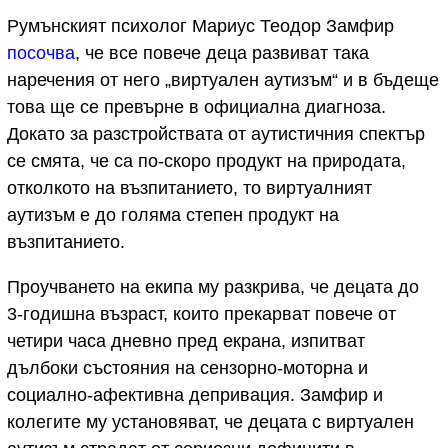
Румънският психолог Мариус Теодор Замфир
посочва
, че все повече деца развиват така
наречения от него „виртуален аутизъм“ и в бъдеще
това ще се превърне в официална диагноза.
Докато за разстройствата от аутистичния спектър
се смята, че са по-скоро продукт на природата,
отколкото на възпитанието, то виртуалният
аутизъм е до голяма степен продукт на
възпитанието.
Проучването на екипа му разкрива, че децата до
3-годишна възраст, които прекарват повече от
четири часа дневно пред екрана, изпитват
дълбоки състояния на сензорно-моторна и
социално-афективна депривация. Замфир и
колегите му установяват, че децата с виртуален