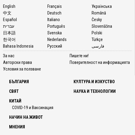
English
Français
Українська
中文
Deutsch
Română
Español
Italiano
Česky
עברית
Português
Slovenščina
日本語
Svenska
Polski
한국어
Nederlands
Türkçe
Bahasa Indonesia
Русский
فارسی
За нас
Пишете ни!
Авторски права
Поверителност на информацията
Условия за ползване
БЪЛГАРИЯ
КУЛТУРА И ИЗКУСТВО
СВЯТ
НАУКА И ТЕХНОЛОГИИ
КИТАЙ
COVID-19 и Ваксинация
НАЧИН НА ЖИВОТ
МНЕНИЯ