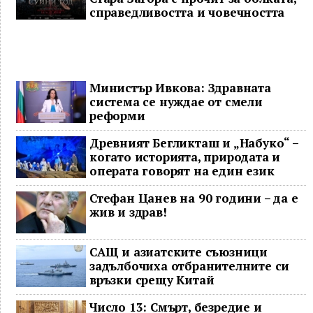
справедливостта и човечността
Министър Ивкова: Здравната
система се нуждае от смели
реформи
Древният Бегликташ и „Набуко“ –
когато историята, природата и
операта говорят на един език
Стефан Цанев на 90 години – да е
жив и здрав!
САЩ и азиатските съюзници
задълбочиха отбранителните си
връзки срещу Китай
Число 13: Смърт, безредие и