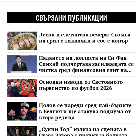
СВЪРЗАНИ ПУБЛИКАЦИИ
Лесна и елегантна вечеря: Сьомга
на грил с тиквички и сос с копър
Падането на лоялиста на Си Фан
Синхай подчертава засилващата се
чистка сред финансовия елит на
Китай
Основни изводи от Световното
първенство по футбол 2026
Цолов се нареди сред най-бързите
в Белгия и ще атакува подиума от
втора редица
„Суини Тод“ излиза на сцената в
Стара Загора с прочит за болката,