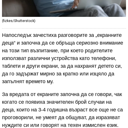
(fizkes/Shutterstock)
Напоследък зачестиха разговорите за „екранните
деца“ и започна да се обръща сериозно внимание
на този тип възпитание, при което родителите
използват различни устройства като телефони,
таблети и други екрани, за да нахранят детето си,
да го задържат мирно за кратко или изцяло да
запълнят времето му.
За вредата от екраните започна да се говори, чак
когато се появиха значителен брой случаи на
деца, които на 3-4 годишна възраст все още не са
проговорили, не умеят да общуват, да изразяват
нуждите си или говорят на техен измислен език.