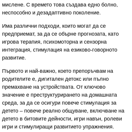
мислене. С времето това създава едно болно,
неспособно и дезадаптивно поколение.
Има различни подходи, които могат да се
предприемат, за да се обърне прогнозата, като
игрова терапия, психомоторна и сензорна
интеграция, стимулация на езиково-говорното
развитие.
Първото и най-важно, което препоръчвам на
родителите е, дигитален детокс или пълно
премахване на устройствата. От ключово
значение е преструктурирането на домашната
среда, за да се осигури повече стимулация за
детето – повече реално общуване, включване на
детето в битовите дейности, игри навън, ролеви
игри и стимулиращи развитието упражнения.