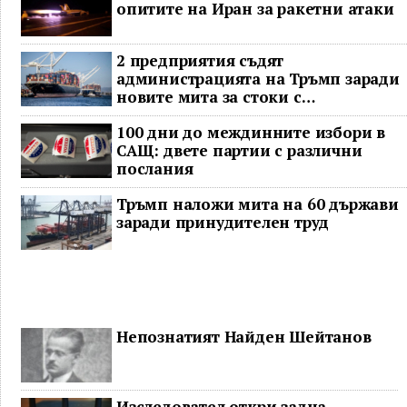
опитите на Иран за ракетни атаки
2 предприятия съдят
администрацията на Тръмп заради
новите мита за стоки с
принудителен труд
100 дни до междинните избори в
САЩ: двете партии с различни
послания
Тръмп наложи мита на 60 държави
заради принудителен труд
Непознатият Найден Шейтанов
Изследовател откри задна