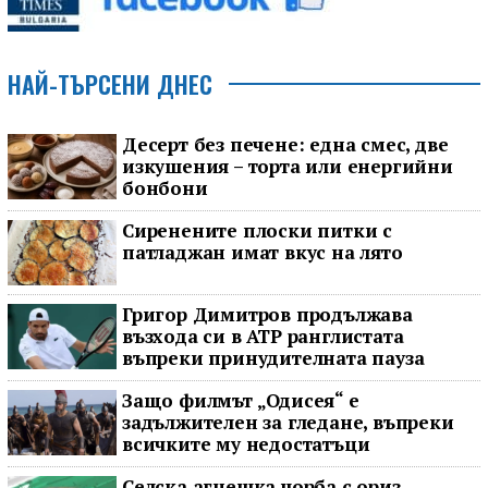
НАЙ-ТЪРСЕНИ ДНЕС
Десерт без печене: една смес, две
изкушения – торта или енергийни
бонбони
Сиренените плоски питки с
патладжан имат вкус на лято
Григор Димитров продължава
възхода си в ATP ранглистата
въпреки принудителната пауза
Защо филмът „Одисея“ е
задължителен за гледане, въпреки
всичките му недостатъци
Селска агнешка чорба с ориз