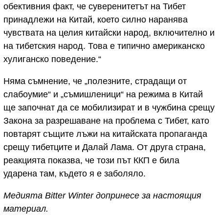
обективния факт, че суверенитетът на Тибет
принадлежи на Китай, което силно наранява
чувствата на целия китайски народ, включително и
на тибетския народ. Това е типично американско
хулиганско поведение.“
Няма съмнение, че „полезните, страдащи от
слабоумие“ и „съмишленици“ на режима в Китай
ще започнат да се мобилизират и в чужбина срещу
Закона за разрешаване на проблема с Тибет, като
повтарят същите лъжи на китайската пропаганда
срещу тибетците и Далай Лама. От друга страна,
реакцията показва, че този път ККП е била
ударена там, където я е заболяло.
Медията Вitter Winter допринесе за настоящия
материал.