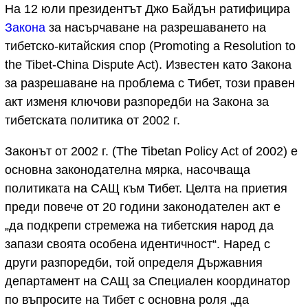
На 12 юли президентът Джо Байдън ратифицира
Закона
за насърчаване на разрешаването на
тибетско-китайския спор (Promoting a Resolution to
the Tibet-China Dispute Act). Известен като Закона
за разрешаване на проблема с Тибет, този правен
акт изменя ключови разпоредби на Закона за
тибетската политика от 2002 г.
Законът от 2002 г. (The Tibetan Policy Act of 2002) е
основна законодателна мярка, насочваща
политиката на САЩ към Тибет. Целта на приетия
преди повече от 20 години законодателен акт е
„да подкрепи стремежа на тибетския народ да
запази своята особена идентичност“. Наред с
други разпоредби, той определя Държавния
департамент на САЩ за Специален координатор
по въпросите на Тибет с основна роля „да