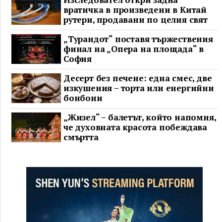
вратичка в произведени в Китай
рутери, продавани по целия свят
„Турандот“ поставя тържествения
финал на „Опера на площада“ в
София
Десерт без печене: една смес, две
изкушения – торта или енергийни
бонбони
„Жизел“ – балетът, който напомня,
че духовната красота побеждава
смъртта