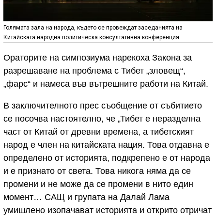
Голямата зала на народа, където се провеждат заседанията на
Китайската народна политическа консултативна конференция
Ораторите на симпозиума нарекоха Закона за
разрешаване на проблема с Тибет „зловещ“,
„фарс“ и намеса във вътрешните работи на Китай.
В заключителното прес съобщение от събитието
се посочва настоятелно, че „Тибет е неразделна
част от Китай от древни времена, а тибетският
народ е член на китайската нация. Това отдавна е
определено от историята, подкрепено е от народа
и е признато от света. Това никога няма да се
промени и не може да се промени в нито един
момент… САЩ и групата на Далай Лама
умишлено изопачават историята и открито отричат