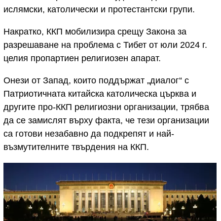
ислямски, католически и протестантски групи.
Накратко, ККП мобилизира срещу Закона за
разрешаване на проблема с Тибет от юли 2024 г.
целия пропартиен религиозен апарат.
Онези от Запад, които поддържат „диалог“ с
Патриотичната китайска католическа църква и
другите про-ККП религиозни организации, трябва
да се замислят върху факта, че тези организации
са готови незабавно да подкрепят и най-
възмутителните твърдения на ККП.