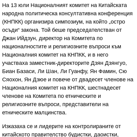
На 13 юли Националният комитет на Китайската
народна политическа консултативна конференция
(КНПКК) организира симпозиум, на който „остро
осъди“ закона. Той беше председателстван от
Джан Ийдзун, директор на Комитета по
националностите и религиозните въпроси към
Националния комитет на КНПКК, и в него
участваха заместник-директорите Дзян Дзянгуо,
Биан Базаси, Ли Шан, Ли Гуанфу, Ян Фамин, Сю
Сяохон, Ян Дзюе и повече от двадесет членове на
Националния комитет на КНПКК, шестнадесет
членове на Комитета по етническите и
религиозните въпроси, представители на
етническите малцинства.
Изказаха се и лидерите на контролираните от
китайското правителство будистки, даоистки,