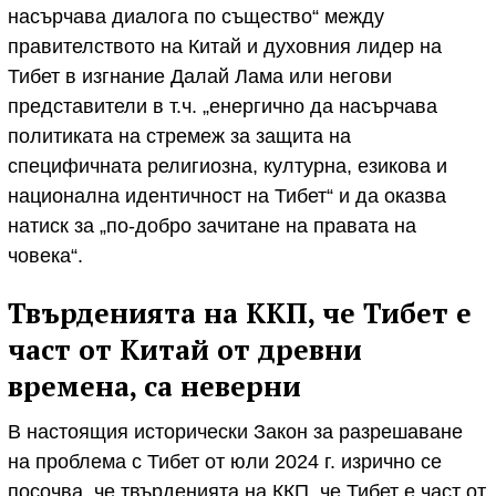
насърчава диалога по същество“ между
правителството на Китай и духовния лидер на
Тибет в изгнание Далай Лама или негови
представители в т.ч. „енергично да насърчава
политиката на стремеж за защита на
специфичната религиозна, културна, езикова и
национална идентичност на Тибет“ и да оказва
натиск за „по-добро зачитане на правата на
човека“.
Твърденията на ККП, че Тибет е
част от Китай от древни
времена, са неверни
В настоящия исторически Закон за разрешаване
на проблема с Тибет от юли 2024 г. изрично се
посочва, че твърденията на ККП, че Тибет е част от