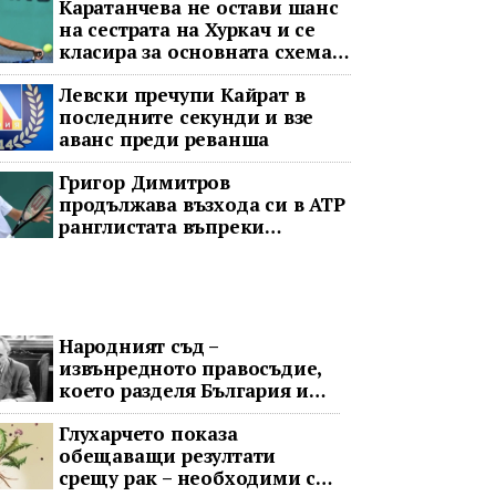
Каратанчева не остави шанс
на сестрата на Хуркач и се
класира за основната схема
във Варшава
Левски пречупи Кайрат в
последните секунди и взе
аванс преди реванша
Григор Димитров
продължава възхода си в ATP
ранглистата въпреки
принудителната пауза
Народният съд –
извънредното правосъдие,
което разделя България и
днес
Глухарчето показа
обещаващи резултати
срещу рак – необходими са