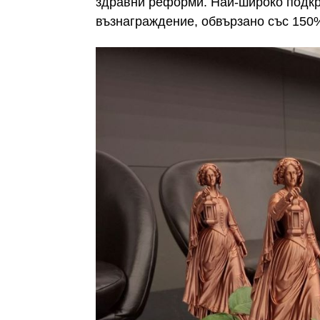
здравни реформи. Най-широко подкр
възнаграждение, обвързано със 150%