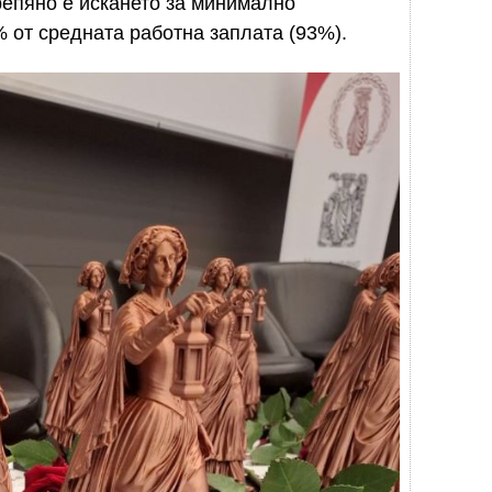
епяно е искането за минимално
 от средната работна заплата (93%).