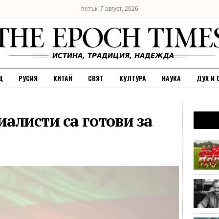
петък, 7 август, 2026
Щ
РУСИЯ
КИТАЙ
СВЯТ
КУЛТУРА
НАУКА
ДУХ И 
алисти са готови за