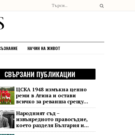
СЪЗНАНИЕ
НАЧИН НА ЖИВОТ
СВЪРЗАНИ ПУБЛИКАЦИИ
ЦСКА 1948 измъкна ценно
реми в Атина и остави
всичко за реванша срещу
Панатинайкос
Народният съд –
извънредното правосъдие,
което разделя България и
днес