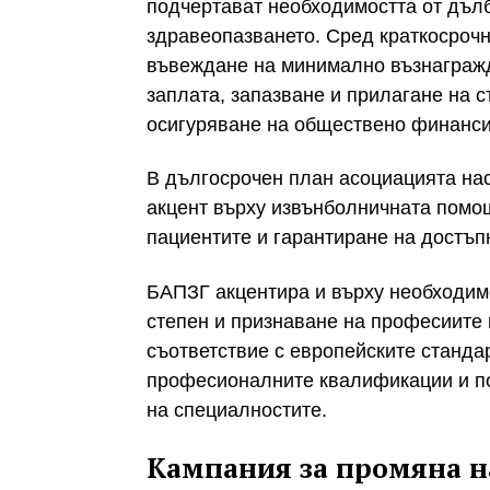
подчертават необходимостта от дъл
здравеопазването. Сред краткосрочн
въвеждане на минимално възнагражд
заплата, запазване и прилагане на с
осигуряване на обществено финанси
В дългосрочен план асоциацията нас
акцент върху извънболничната помо
пациентите и гарантиране на достъп
БАПЗГ акцентира и върху необходим
степен и признаване на професиите 
съответствие с европейските станд
професионалните квалификации и по
на специалностите.
Кампания за промяна 