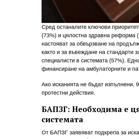
Сред останалите ключови приоритети
(73%) и цялостна здравна реформа (
настояват за обвързване на продъл
както и за въвеждане на стандарти 
специалисти в системата (57%). Едн
финансиране на амбулаторните и па
Ако исканията не бъдат изпълнени, 9
протестни действия.
БАПЗГ: Необходима е ц
системата
От БАПЗГ заявяват подкрепа за иск