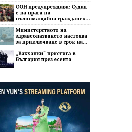
изпитания с хора
ООН предупреждава: Судан
е на прага на
пълномащабна гражданска
война
Министерството на
здравеопазването настоява
за приключване в срок на
два ключови строителни
„Вакханки“ пристига в
проекта
България през есента