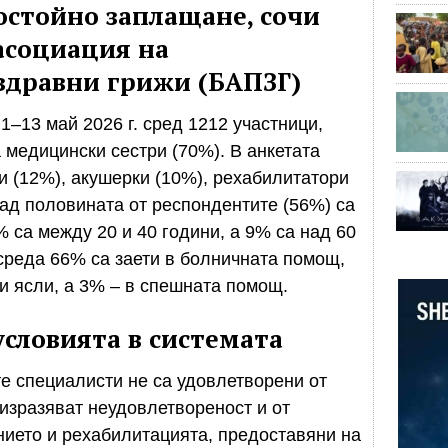
остойно заплащане, сочи
асоциация на
здравни грижи (БАПЗГ)
1–13 май 2026 г. сред 1212 участници,
 медицински сестри (70%). В анкетата
 (12%), акушерки (10%), рехабилитатори
Над половината от респондентите (56%) са
% са между 20 и 40 години, а 9% са над 60
среда 66% са заети в болничната помощ,
и ясли, а 3% – в спешната помощ.
условията в системата
е специалисти не са удовлетворени от
 изразяват неудовлетвореност и от
нието и рехабилитацията, предоставяни на