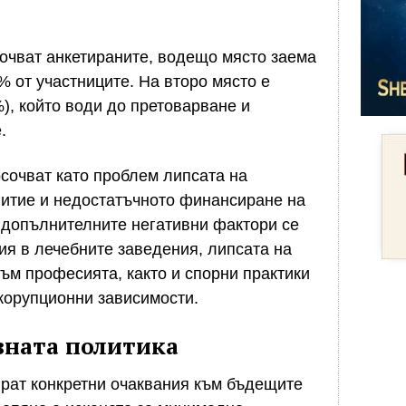
очват анкетираните, водещо място заема
% от участниците. На второ място е
), който води до претоварване и
.
осочват като проблем липсата на
итие и недостатъчното финансиране на
 допълнителните негативни фактори се
я в лечебните заведения, липсата на
към професията, както и спорни практики
корупционни зависимости.
вната политика
рат конкретни очаквания към бъдещите