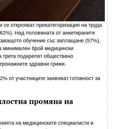
 се открояват прекатегоризация на труда
62%). Над половината от анкетираните
жаващото обучение със заплащане (57%),
за минимален брой медицински
а трета подкрепят обществено
тронажните здравни грижи.
2% от участниците заявяват готовност за
ялостна промяна на
анията на медицинските специалисти и