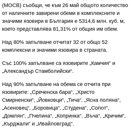
(МОСВ) съобщи, че към 26 май общото количество
от наличните завирени обеми в комплексните и
значими язовири в България е 5314,6 млн. куб. м,
което представлява 81,31% от общия им обем.
Над 80% запълване отчитат 32 от общо 52
комплексни и значими язовира в страната.
Със 100% запълване са язовирите „Камчия“ и
„Александър Стамболийски“.
Над 90% запълване на обема се отчита при
язовирите: „Среченска бара“, „Христо
Смирненски“, „Йовковци“, „Тича“, „Ясна поляна“,
„Асеновец“, „Боровица“, „Студена“, „Сопот“,
„Домлян“, „Пчелина“, „Копринка“, „Въча“, „Кричим“,
„Кърджали“ и „Ивайловград“.