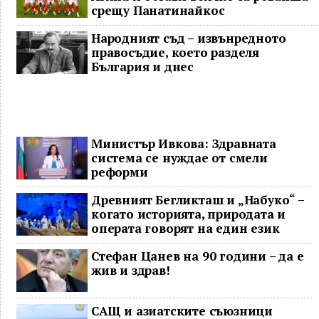
срещу Панатинайкос
Народният съд – извънредното
правосъдие, което разделя
България и днес
Министър Ивкова: Здравната
система се нуждае от смели
реформи
Древният Бегликташ и „Набуко“ –
когато историята, природата и
операта говорят на един език
Стефан Цанев на 90 години – да е
жив и здрав!
САЩ и азиатските съюзници