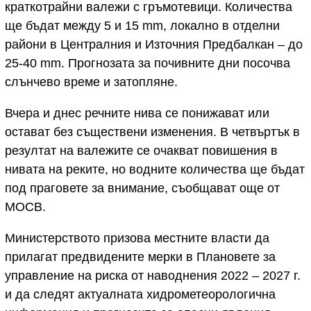
краткотрайни валежи с гръмотевици. Количества
ще бъдат между 5 и 15 mm, локално в отделни
райони в Централния и Източния Предбалкан – до
25-40 mm. Прогнозата за почивните дни посочва
слънчево време и затопляне.
Вчера и днес речните нива се понижават или
остават без съществени изменения. В четвъртък в
резултат на валежите се очакват повишения в
нивата на реките, но водните количества ще бъдат
под праговете за внимание, съобщават още от
МОСВ.
Министерството призова местните власти да
прилагат предвидените мерки в Плановете за
управление на риска от наводнения 2022 – 2027 г.
и да следят актуалната хидрометеорологична