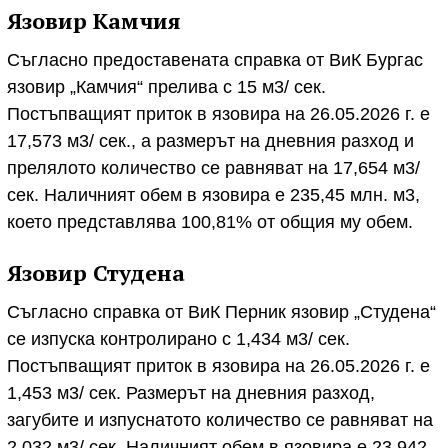
Язовир Камчия
Съгласно предоставената справка от ВиК Бургас
язовир „Камчия“ прелива с 15 м3/ сек.
Постъпващият приток в язовира на 26.05.2026 г. е
17,573 м3/ сек., а размерът на дневния разход и
прелялото количество се равняват на 17,654 м3/
сек. Наличният обем в язовира е 235,45 млн. м3,
което представлява 100,81% от общия му обем.
Язовир Студена
Съгласно справка от ВиК Перник язовир „Студена“
се изпуска контролирано с 1,434 м3/ сек.
Постъпващият приток в язовира на 26.05.2026 г. е
1,453 м3/ сек. Размерът на дневния разход,
загубите и изпуснатото количество се равняват на
2,032 м3/ сек. Наличният обем в язовира е 23,942