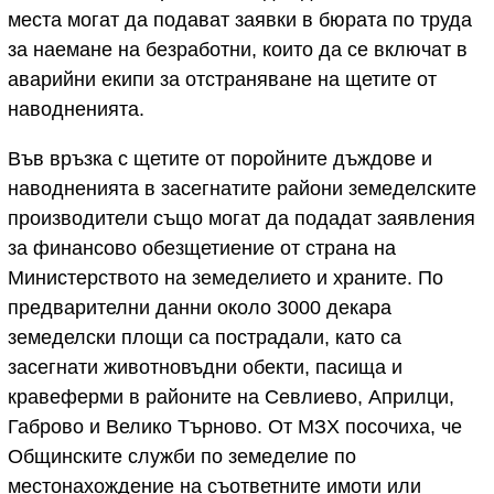
места могат да подават заявки в бюрата по труда
за наемане на безработни, които да се включат в
аварийни екипи за отстраняване на щетите от
наводненията.
Във връзка с щетите от поройните дъждове и
наводненията в засегнатите райони земеделските
производители също могат да подадат заявления
за финансово обезщетиение от страна на
Министерството на земеделието и храните. По
предварителни данни около 3000 декара
земеделски площи са пострадали, като са
засегнати животновъдни обекти, пасища и
кравеферми в районите на Севлиево, Априлци,
Габрово и Велико Търново. От МЗХ посочиха, че
Общинските служби по земеделие по
местонахождение на съответните имоти или