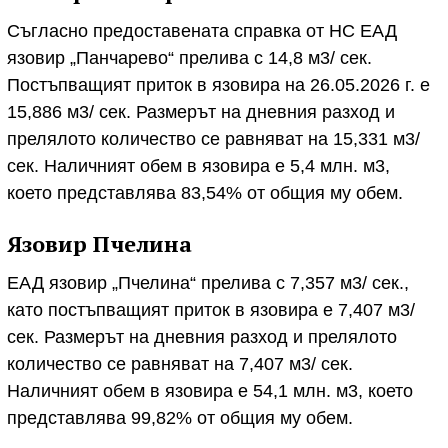
Съгласно предоставената справка от НС ЕАД
язовир „Панчарево“ прелива с 14,8 м3/ сек.
Постъпващият приток в язовира на 26.05.2026 г. е
15,886 м3/ сек. Размерът на дневния разход и
прелялото количество се равняват на 15,331 м3/
сек. Наличният обем в язовира е 5,4 млн. м3,
което представлява 83,54% от общия му обем.
Язовир Пчелина
ЕАД язовир „Пчелина“ прелива с 7,357 м3/ сек.,
като постъпващият приток в язовира е 7,407 м3/
сек. Размерът на дневния разход и прелялото
количество се равняват на 7,407 м3/ сек.
Наличният обем в язовира е 54,1 млн. м3, което
представлява 99,82% от общия му обем.