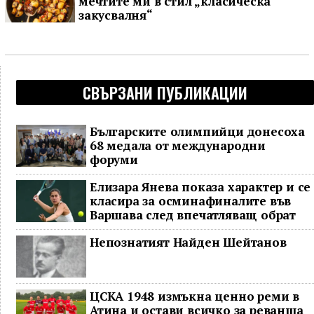
мечтите ми в стил „класическа
закусвалня“
СВЪРЗАНИ ПУБЛИКАЦИИ
Българските олимпийци донесоха
68 медала от международни
форуми
Елизара Янева показа характер и се
класира за осминафиналите във
Варшава след впечатляващ обрат
Непознатият Найден Шейтанов
ЦСКА 1948 измъкна ценно реми в
Атина и остави всичко за реванша