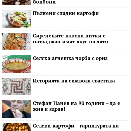
бонбони
Пълнени сладки картофи
Сиренените плоски питки с
патладжан имат вкус на лято
Селска агнешка чорба с ориз
Историята на символа свастика
Стефан Цанев на 90 години – да е
жив и здрав!
Селски картофи – гарнитурата на