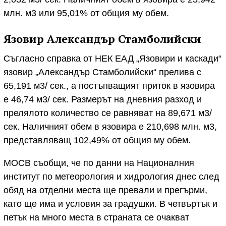
млн. м3 или 95,01% от общия му обем.
Язовир Александър Стамболийски
Съгласно справка от НЕК ЕАД „Язовири и каскади“
язовир „Александър Стамболийски“ прелива с
65,191 м3/ сек., а постъпващият приток в язовира
е 46,74 м3/ сек. Размерът на дневния разход и
прелялото количество се равняват на 89,671 м3/
сек. Наличният обем в язовира е 210,698 млн. м3,
представляващ 102,49% от общия му обем.
МОСВ съобщи, че по данни на Националния
институт по метеорология и хидрология днес след
обяд на отделни места ще превали и прегърми,
като ще има и условия за градушки. В четвъртък и
петък на много места в страната се очакват