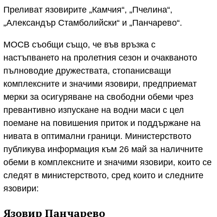
Преливат язовирите „Камчия“, „Пчелина“,
„Александър Стамболийски“ и „Панчарево“.
МОСВ съобщи също, че във връзка с
настъпването на пролетния сезон и очакваното
пълноводие дружествата, стопанисващи
комплексните и значими язовири, предприемат
мерки за осигуряване на свободни обеми чрез
превантивно изпускане на водни маси с цел
поемане на повишения приток и поддържане на
нивата в оптимални граници. Министерството
публикува информация към 26 май за наличните
обеми в комплексните и значими язовири, които се
следят в министерството, сред които и следните
язовири:
Язовир Панчарево