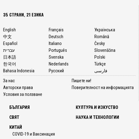
35 СТРАНИ, 21 ЕЗИКА
English
Français
Українська
中文
Deutsch
Română
Español
Italiano
Česky
עברית
Português
Slovenščina
日本語
Svenska
Polski
한국어
Nederlands
Türkçe
Bahasa Indonesia
Русский
فارسی
За нас
Пишете ни!
Авторски права
Поверителност на информацията
Условия за ползване
БЪЛГАРИЯ
КУЛТУРА И ИЗКУСТВО
СВЯТ
НАУКА И ТЕХНОЛОГИИ
КИТАЙ
COVID-19 и Ваксинация