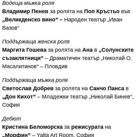
Водеща мъжка роля
Владимир Пенев
за ролята на
Поп Кръстьо
във
„Великденско вино” –
Народен театър „Иван
Вазов“
Поддържаща женска роля
Маргита Гошева
за ролята на
Ана
в
„Солунските
съзаклятници”
– Драматичен театър „Николай О.
Масалитинов“ – Пловдив
Поддържаща мъжка роля
Светослав Добрев
за ролята на
Санчо Панса
в
„Дон Кихот”
– Младежки театър „Николай Бинев“,
София
Дебют
Кристина Беломорска
за
режисурата
на
„Морфин”
– Yalta Art Room, София