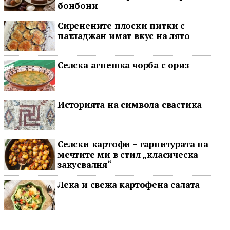
бонбони
Сиренените плоски питки с
патладжан имат вкус на лято
Селска агнешка чорба с ориз
Историята на символа свастика
Селски картофи – гарнитурата на
мечтите ми в стил „класическа
закусвалня“
Лека и свежа картофена салата