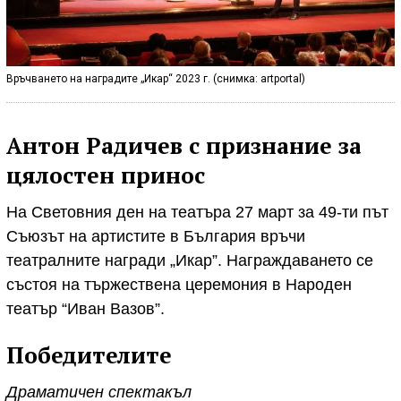
Връчването на наградите „Икар“ 2023 г. (снимка: artportal)
Антон Радичев с признание за
цялостен принос
На Световния ден на театъра 27 март за 49-ти път
Съюзът на артистите в България връчи
театралните награди „Икар”. Награждаването се
състоя на тържествена церемония в Народен
театър “Иван Вазов”.
Победителите
Драматичен спектакъл