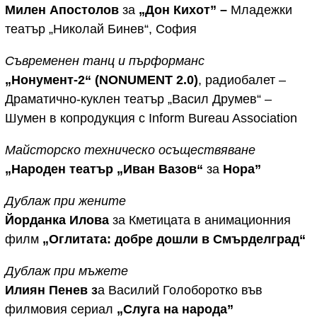
Милен Апостолов
за
„Дон Кихот” –
Младежки
театър „Николай Бинев“, София
Съвременен танц и пърформанс
„Нонумент-2“ (NONUMENT 2.0)
, радиобалет
–
Драматично-куклен театър „Васил Друмев“ –
Шумен в копродукция с Inform Bureau Association
Майсторско техническо осъществяване
„Народен театър „Иван Вазов“
за
Нора”
Дублаж при жените
Йорданка Илова
за Кметицата в анимационния
филм
„Оглитата: добре дошли в Смърделград“
Дублаж при мъжете
Илиян Пенев з
а Василий Голоборотко във
филмовия сериал
„Слуга на народа”