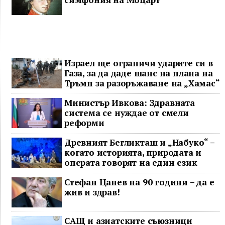
Израел ще ограничи ударите си в
Газа, за да даде шанс на плана на
Тръмп за разоръжаване на „Хамас“
Министър Ивкова: Здравната
система се нуждае от смели
реформи
Древният Бегликташ и „Набуко“ –
когато историята, природата и
операта говорят на един език
Стефан Цанев на 90 години – да е
жив и здрав!
САЩ и азиатските съюзници