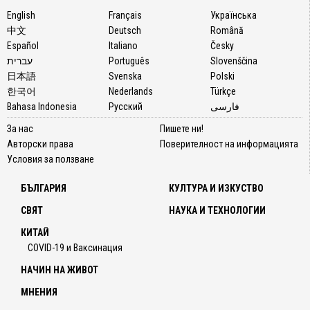
English
Français
Українська
中文
Deutsch
Română
Español
Italiano
Česky
עברית
Português
Slovenščina
日本語
Svenska
Polski
한국어
Nederlands
Türkçe
Bahasa Indonesia
Русский
فارسی
За нас
Пишете ни!
Авторски права
Поверителност на информацията
Условия за ползване
БЪЛГАРИЯ
КУЛТУРА И ИЗКУСТВО
СВЯТ
НАУКА И ТЕХНОЛОГИИ
КИТАЙ
COVID-19 и Ваксинация
НАЧИН НА ЖИВОТ
МНЕНИЯ