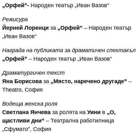
„Орфей”-
Народен театър „Иван Вазов“
Режисура
Йерней Лоренци
за
„Орфей”
– Народен театър
„Иван Вазов“
Награда на публиката за драматичен спектакъл
„Орфей”
– Народен театър „Иван Вазов“
Драматургичен текст
Яна Борисова
за
„Място, наречено другаде”
–
Theatro, София
Водеща женска роля
Светлана Янчева
за ролята на
Уини
в
„О,
щастливи дни”
– Театрална работилница
„Сфумато”, София