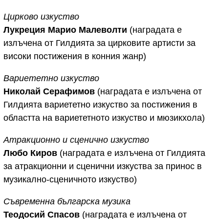
Цирково изкуство
Лукреция Марио Малеволти
(наградата е
излъчена от Гилдията за цирковите артисти за
високи постижения в конния жанр)
Вариететно изкуство
Николай Серафимов
(наградата е излъчена от
Гилдията вариететно изкуство за постижения в
областта на вариететното изкуство и мюзикхола)
Атракционно и сценично изкуство
Любо Киров
(наградата е излъчена от Гилдията
за атракционни и сценични изкуства за принос в
музикално-сценичното изкуство)
Съвременна българска музика
Теодосий Спасов
(наградата е излъчена от