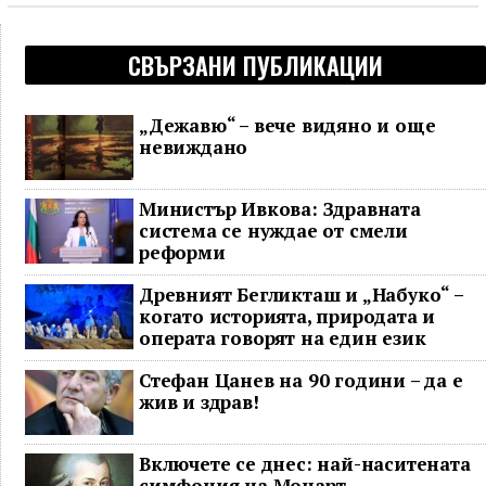
СВЪРЗАНИ ПУБЛИКАЦИИ
„Дежавю“ – вече видяно и още
невиждано
Министър Ивкова: Здравната
система се нуждае от смели
реформи
Древният Бегликташ и „Набуко“ –
когато историята, природата и
операта говорят на един език
Стефан Цанев на 90 години – да е
жив и здрав!
Включете се днес: най-наситената
симфония на Моцарт