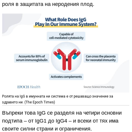
роля в защитата на неродения плод.
Ролята на IgG в имунната ни система е от решаващо значение за
здравето ни. (The Epoch Times)
Въпреки това IgG се разделя на четири основни
подтипа – от IgG1 до IgG4 – и всеки от тях има
своите силни страни и ограничения.