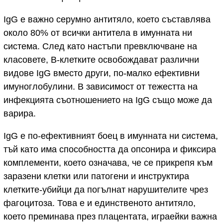
IgG е важно серумно антитяло, което съставлява
около 80% от всички антитела в имунната ни
система. След като настъпи превключване на
класовете, В-клетките освобождават различни
видове IgG вместо други, по-малко ефективни
имуноглобулини. В зависимост от тежестта на
инфекцията съотношението на IgG също може да
варира.
IgG е по-ефективният боец в имунната ни система,
тъй като има способността да опсонира и фиксира
комплементи, което означава, че се прикрепя към
заразени клетки или патогени и инструктира
клетките-убийци да погълнат нарушителите чрез
фагоцитоза. Това е и единственото антитяло,
което преминава през плацентата, играейки важна