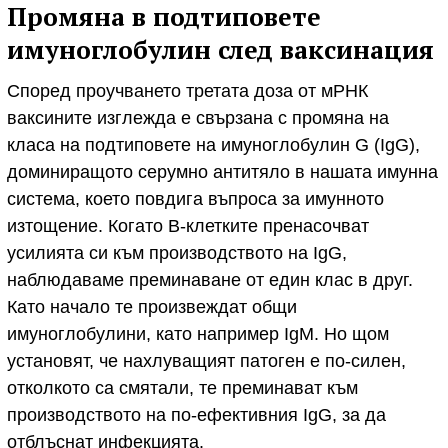
Промяна в подтиповете
имуноглобулин след ваксинация
Според проучването третата доза от мРНК
ваксините изглежда е свързана с промяна на
класа на подтиповете на имуноглобулин G (IgG),
доминиращото серумно антитяло в нашата имунна
система, което повдига въпроса за имунното
изтощение. Когато В-клетките пренасочват
усилията си към производството на IgG,
наблюдаваме преминаване от един клас в друг.
Като начало те произвеждат общи
имуноглобулини, като например IgM. Но щом
установят, че нахлуващият патоген е по-силен,
отколкото са смятали, те преминават към
производството на по-ефективния IgG, за да
отблъснат инфекцията.