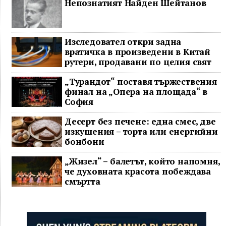
Непознатият Найден Шейтанов
Изследовател откри задна
вратичка в произведени в Китай
рутери, продавани по целия свят
„Турандот“ поставя тържествения
финал на „Опера на площада“ в
София
Десерт без печене: една смес, две
изкушения – торта или енергийни
бонбони
„Жизел“ – балетът, който напомня,
че духовната красота побеждава
смъртта