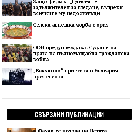
Защо филмът „Одисея“ е
задължителен за гледане, въпреки
всичките му недостатъци
Селска агнешка чорба с ориз
ООН предупреждава: Судан е на
прага на пълномащабна гражданска
война
„Вакханки“ пристига в България
през есента
СВЪРЗАНИ ПУБЛИКАЦИИ
Фаучи се позова на Петата