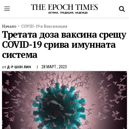
Начало
COVID-19 и Ваксинация
Третата доза ваксина срещу
COVID-19 срива имунната
система
от
28 МАРТ , 2023
Д-Р ШОН ЛИН