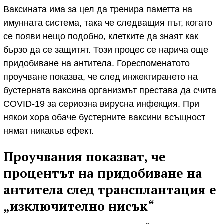
Ваксината има за цел да тренира паметта на
имунната система, така че следващия път, когато
се появи нещо подобно, клетките да знаят как
бързо да се защитят. Този процес се нарича още
придобиване на антитела. Гореспоменатото
проучване показва, че след инжектирането на
бустерната ваксина организмът престава да счита
COVID-19 за сериозна вирусна инфекция. При
някои хора обаче бустерните ваксини всъщност
нямат никакъв ефект.
Проучвания показват, че
процентът на придобиване на
антитела след трансплантация е
„изключително нисък“