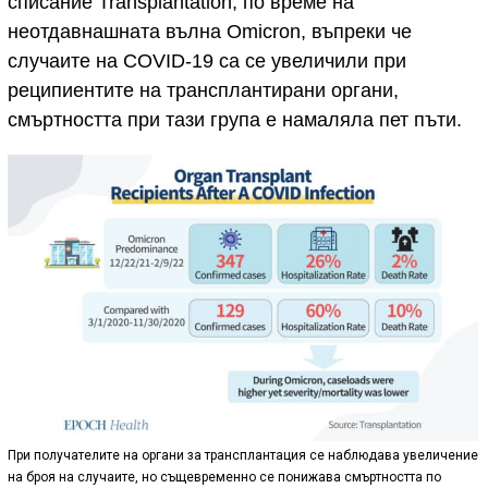
списание Transplantation, по време на
неотдавнашната вълна Omicron, въпреки че
случаите на COVID-19 са се увеличили при
реципиентите на трансплантирани органи,
смъртността при тази група е намаляла пет пъти.
При получателите на органи за трансплантация се наблюдава увеличение
на броя на случаите, но същевременно се понижава смъртността по