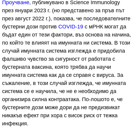
Проучване
, публикувано в Science Immunology
през януари 2023 г. (но представено за пръв път
през август 2022 г.), показва, че последователните
бустерни дози против
COVID-19
с мРНК могат да
бъдат един от тези фактори, въз основа на начина,
по който те влияят на имунната ни система. В този
случай имунната система изглежда е придобила
фалшиво чувство за сигурност от работата с
бустерната ваксина, която трябва да научи
имунната система как да се справя с вируса. За
съжаление, в този случай изглежда, че имунната
система се е научила, че не е необходимо да
организира силна контраатака. По-лошото е, че
бустерните дози може дори да не предизвикат
никакъв ефект при хора с висок риск от тежка
инфекция.