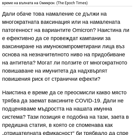
време на вълната на Омикрон. (The Epoch Times)
Дали обаче това намаление се дължи на
многократната ваксинация или на намалената
патогенност на вариантите Omicron? Наистина ли
е ефективно да се провеждат кампании за
ваксиниране на имунокомпрометирани лица въз
основа на незначителното ниво на придобиване
на антитела? Могат ли ползите от многократното
повишаване на имунитета да надхвърлят
повишения риск от странични ефекти?
Наистина е време да се преосмисли какво място
трябва да заемат ваксините COVID-19. Дали не
подценяваме мъдростта на нашата имунна
система? Тази позиция е подобна на тази, заета в
предишна статия, в която се споменава как
„отрицателната ефикасност“ би трябвало да спре