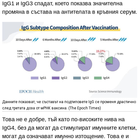
IgG1 и IgG3 спадат, което показва значителна
промяна в състава на антителата в кръвния серум.
Данните показват, че съставът на подтиповете IgG се променя драстично
след третата доза от мРНК ваксина. (The Epoch Times)
Това не е добре, тъй като по-високите нива на
IgG4, без да могат да стимулират имунните клетки,
могат да означават имунно изтощение. Това е и