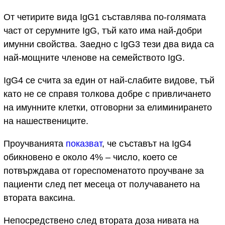
От четирите вида IgG1 съставлява по-голямата
част от серумните IgG, тъй като има най-добри
имунни свойства. Заедно с IgG3 тези два вида са
най-мощните членове на семейството IgG.
IgG4 се счита за един от най-слабите видове, тъй
като не се справя толкова добре с привличането
на имунните клетки, отговорни за елиминирането
на нашествениците.
Проучванията
показват
, че съставът на IgG4
обикновено е около 4% – число, което се
потвърждава от гореспоменатото проучване за
пациенти след пет месеца от получаването на
втората ваксина.
Непосредствено след втората доза нивата на