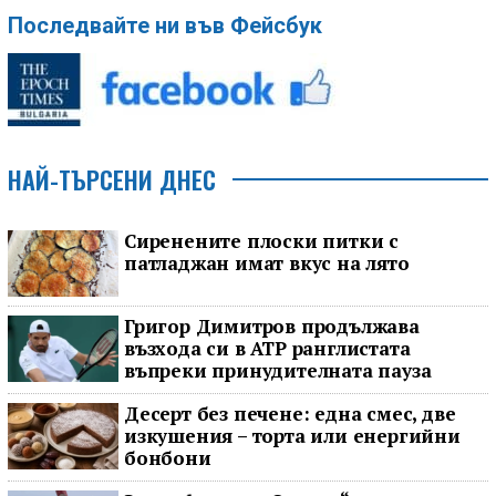
Последвайте ни във Фейсбук
НАЙ-ТЪРСЕНИ ДНЕС
Сиренените плоски питки с
патладжан имат вкус на лято
Григор Димитров продължава
възхода си в ATP ранглистата
въпреки принудителната пауза
Десерт без печене: една смес, две
изкушения – торта или енергийни
бонбони