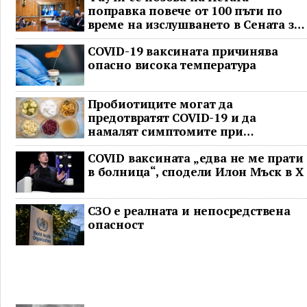
поправка повече от 100 пъти по
време на изслушването в Сената за
COVID
COVID-19 ваксината причинява
опасно висока температура
Пробиотиците могат да
предотвратят COVID-19 и да
намалят симптомите при
неваксинирани
COVID ваксината „едва не ме прати
в болница“, сподели Илон Мъск в Х
СЗО е реалната и непосредствена
опасност