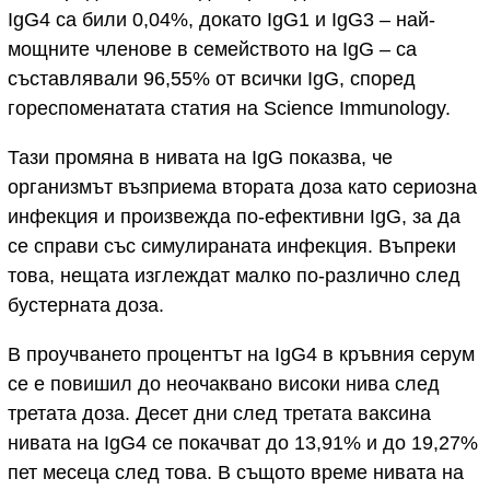
IgG4 са били 0,04%, докато IgG1 и IgG3 – най-
мощните членове в семейството на IgG – са
съставлявали 96,55% от всички IgG, според
гореспоменатата статия на Science Immunology.
Тази промяна в нивата на IgG показва, че
организмът възприема втората доза като сериозна
инфекция и произвежда по-ефективни IgG, за да
се справи със симулираната инфекция. Въпреки
това, нещата изглеждат малко по-различно след
бустерната доза.
В проучването процентът на IgG4 в кръвния серум
се е повишил до неочаквано високи нива след
третата доза. Десет дни след третата ваксина
нивата на IgG4 се покачват до 13,91% и до 19,27%
пет месеца след това. В същото време нивата на