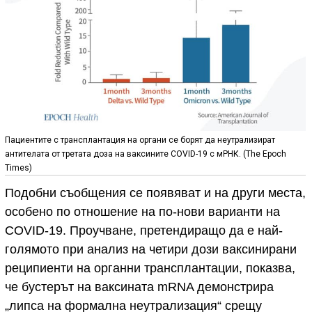
Пациентите с трансплантация на органи се борят да неутрализират
антителата от третата доза на ваксините COVID-19 с мРНК. (The Epoch
Times)
Подобни съобщения се появяват и на други места,
особено по отношение на по-нови варианти на
COVID-19. Проучване, претендиращо да е най-
голямото при анализ на четири дози ваксинирани
реципиенти на органни трансплантации, показва,
че бустерът на ваксината mRNA демонстрира
„липса на формална неутрализация“ срещу