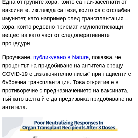
Една от групите хора, които са най-засегнати от
ваксините, изглежда са тези, които са с отслабен
имунитет, като например след трансплантация –
хора, които редовно приемат имунопотискащи
вещества като част от следоперативните
процедури.
Проучване,
публикувано в Nature
, показва, че
процентът на придобиване на антитела срещу
COVID-19 е „изключително нисък“ при пациенти с
бъбречна трансплантация. Това откритие е в
противоречие с предназначението на ваксината,
тъй като целта й е да предизвика придобиване на
антитела.