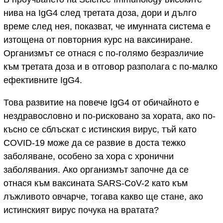
нива на IgG4 след третата доза, дори и дълго
време след нея, показват, че имунната система е
изтощена от повторния курс на ваксиниране.
Организмът се отнася с по-голямо безразличие
към третата доза и в отговор разполага с по-малко
ефективните IgG4.
Това развитие на повече IgG4 от обичайното е
нездравословно и по-рисковано за хората, ако по-
късно се сблъскат с истинския вирус, тъй като
COVID-19 може да се развие в доста тежко
заболяване, особено за хора с хронични
заболявания. Ако организмът започне да се
отнася към ваксината SARS-CoV-2 като към
лъжливото овчарче, тогава какво ще стане, ако
истинският вирус почука на вратата?