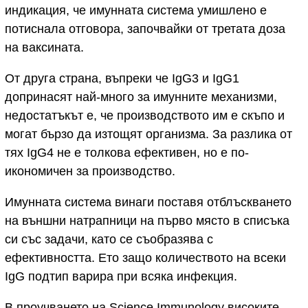
индикация, че имунната система умишлено е
потиснала отговора, започвайки от третата доза
на ваксината.
От друга страна, въпреки че IgG3 и IgG1
допринасят най-много за имунните механизми,
недостатъкът е, че производството им е скъпо и
могат бързо да изтощят организма. За разлика от
тях IgG4 не е толкова ефективен, но е по-
икономичен за производство.
Имунната система винаги поставя отблъскването
на външни натрапници на първо място в списъка
си със задачи, като се съобразява с
ефективността. Ето защо количеството на всеки
IgG подтип варира при всяка инфекция.
В проучването на Science Immunology високите