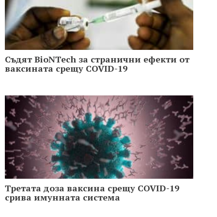
Съдят BioNTech за странични ефекти от
ваксината срещу COVID-19
Третата доза ваксина срещу COVID-19
срива имунната система