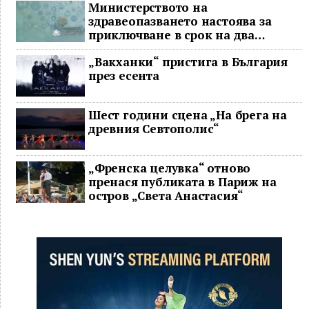
Министерството на
здравеопазването настоява за
приключване в срок на два
ключови строителни проекта
„Вакханки“ пристига в България
през есента
Шест години сцена „На брега на
древния Севтополис“
„Френска целувка“ отново
пренася публиката в Париж на
остров „Света Анастасия“