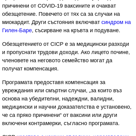
причинени от COVID-19 ваксините и очакват
обезщетение. Повечето от тях са за случаи на
миокардит. Други състояния включват
синдром на
Гилен-Баре
, съсирване на кръвта и подуване.
Обезщетението от CICP е за медицински разходи
и пропуснати трудови доходи. Ако лицето почине,
членовете на неговото семейство могат да
получат компенсация.
Програмата предоставя компенсация за
увреждания или смъртни случаи, „за които въз
основа на убедителни, надеждни, валидни,
медицински и научни доказателства е установено,
че са пряко причинени“ от ваксини или други
включени контрамерки, съгласно програмата.