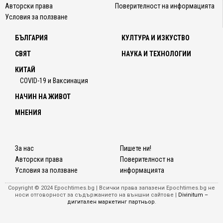
Авторски права
Поверителност на информацията
Условия за ползване
БЪЛГАРИЯ
КУЛТУРА И ИЗКУСТВО
СВЯТ
НАУКА И ТЕХНОЛОГИИ
КИТАЙ
COVID-19 и Ваксинация
НАЧИН НА ЖИВОТ
МНЕНИЯ
За нас
Пишете ни!
Авторски права
Поверителност на
Условия за ползване
информацията
Copyright © 2024 Epochtimes.bg | Всички права запазени Epochtimes.bg не
носи отговорност за съдържанието на външни сайтове |
Divinitum –
дигитален маркетинг партньор
.