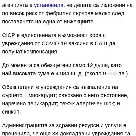
агенцията е
установила
, че децата са изложени на
по-висок риск от фебрилни гърчове малко след
поставянето на една от инжекциите.
CICP е единствената възможност хора с
увреждания от COVID-19 ваксини в САЩ да
получат компенсация.
До момента са обезщетени само 12 души, като
най-високата сума е 4 934 щ. д. (около 9 000 лв.).
Обезщетените увреждания са възпаление на
сърцето – миокардит; свързано с него състояние,
наречено перикардит; тежък алергичен шок; и
синкоп.
Администрацията за здравни ресурси и услуги е
преценила, че още 38 докладвани увреждания са