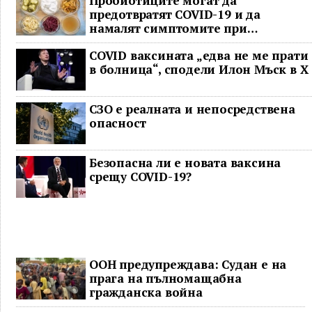
Пробиотиците могат да
предотвратят COVID-19 и да
намалят симптомите при
неваксинирани
COVID ваксината „едва не ме прати
в болница“, сподели Илон Мъск в Х
СЗО е реалната и непосредствена
опасност
Безопасна ли е новата ваксина
срещу COVID-19?
ООН предупреждава: Судан е на
прага на пълномащабна
гражданска война