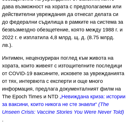
дава възможност на хората с предполагаеми или
действителни увреждания да отнесат делата си
до федерални съдилища в рамките на система за
безвъзмездно обезщетение, която между 1988 г. и
2022 г. е изплатила 4,8 млрд. щ. д. (8.75 млрд.
лв.).
Интимен, нецензуриран поглед към живота на
хората, които живеят с изтощителните последици
от COVID-19 ваксините, исковете за уврежданията
от тях, интервюта с експерти и още много
информация, предлага документалният филм на
The Epoch Times и NTD
„Невиждана криза: истории
за ваксини, които никога не сте знаели“
(The
Unseen Crisis: Vaccine Stories You Were Never Told)
.