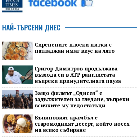
НАЙ-ТЪРСЕНИ ДНЕС
Сиренените плоски питки с
патладжан имат вкус на лято
Григор Димитров продължава
възхода си в ATP ранглистата
въпреки принудителната пауза
Защо филмът „Одисея“ е
задължителен за гледане, въпреки
всичките му недостатъци
Къпиновият крамбъл е
старомодният десерт, който носех
на всяко събиране