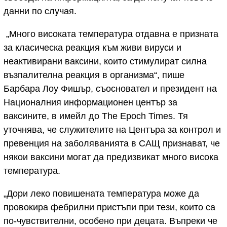
данни по случая.
„Много високата температура отдавна е призната
за класическа реакция към живи вируси и
неактивирани ваксини, които стимулират силна
възпалителна реакция в организма“, пише
Барбара Лоу Фишър, съосновател и президент на
Националния информационен център за
ваксините, в имейл до The Epoch Times. Тя
уточнява, че служителите на Центъра за контрол и
превенция на заболяванията в САЩ признават, че
някои ваксини могат да предизвикат много висока
температура.
„Дори леко повишената температура може да
провокира фебрилни пристъпи при тези, които са
по-чувствителни, особено при децата. Въпреки че