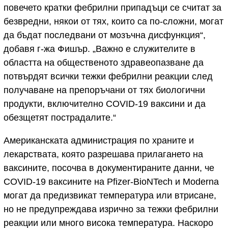
повечето кратки фебрилни припадъци се считат за
безвредни, някои от тях, които са по-сложни, могат
да бъдат последвани от мозъчна дисфункция“,
добавя г-жа Фишър. „Важно е служителите в
областта на общественото здравеопазване да
потвърдят всички тежки фебрилни реакции след
получаване на препоръчани от тях биологични
продукти, включително COVID-19 ваксини и да
обезщетят пострадалите.“
Американската администрация по храните и
лекарствата, която разрешава прилагането на
ваксините, посочва в документираните данни, че
COVID-19 ваксините на Pfizer-BioNTech и Moderna
могат да предизвикат температура или втрисане,
но не предупреждава изрично за тежки фебрилни
реакции или много висока температура. Наскоро