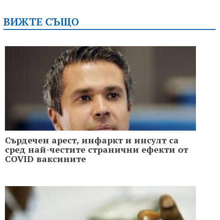
ВИЖТЕ СЪЩО
Сърдечен арест, инфаркт и инсулт са
сред най-честите странични ефекти от
COVID ваксините