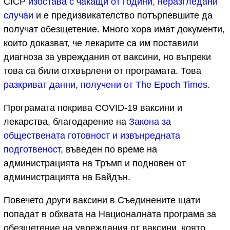
CICP
изостава с чакащи от години, неразгледани
случаи
и е предизвикателство потърпевшите да
получат обезщетение. Много хора имат документи,
които доказват, че лекарите са им поставили
диагноза за увреждания от ваксини, но въпреки
това са били отхвърлени от програмата. Това
разкриват данни, получени от The Epoch Times
.
Програмата покрива COVID-19 ваксини и
лекарства, благодарение на
Закона за
обществената готовност и извънредната
подготвеност
, въведен по време на
администрацията на Тръмп и подновен от
администрацията на Байдън.
Повечето други ваксини в Съединените щати
попадат в обхвата на Националната програма за
обезщетение на увреждания от ваксини, която