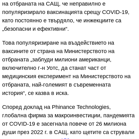
на отбраната на САЩ, че неправилно е
популяризирало ваксинацията срещу COVID-19,
като постоянно е твърдяло, че инжекциите са
„безопасни и ефективни“.
Това популяризиране на въздействието на
ваксините от страна на Министерството на
отбраната „заблуди милиони американци,
включително г-н Уотс, да станат част от
медицинския експеримент на Министерството на
отбраната, най-големият в съвременната
история“, се казва в иска.
Според доклад на Phinance Technologies,
глобална фирма за макроинвестиции, пандемията
от COVID-19 е засегнала повече от 26 милиона
души през 2022 г. в САЩ, като щетите са стрували