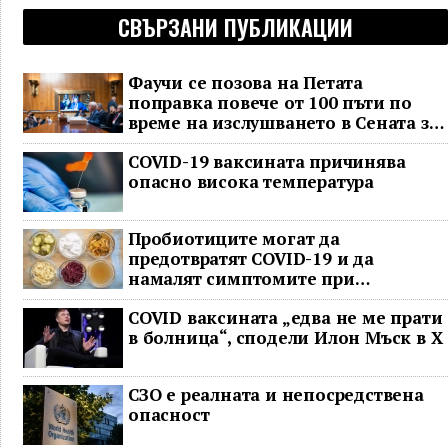
СВЪРЗАНИ ПУБЛИКАЦИИ
Фаучи се позова на Петата
поправка повече от 100 пъти по
време на изслушването в Сената за
COVID
COVID-19 ваксината причинява
опасно висока температура
Пробиотиците могат да
предотвратят COVID-19 и да
намалят симптомите при
неваксинирани
COVID ваксината „едва не ме прати
в болница“, сподели Илон Мъск в Х
СЗО е реалната и непосредствена
опасност