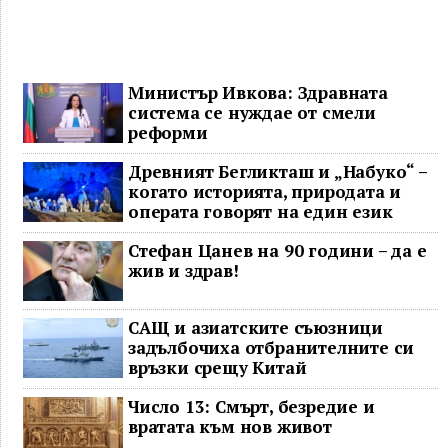
Министър Ивкова: Здравната
система се нуждае от смели
реформи
Древният Бегликташ и „Набуко“ –
когато историята, природата и
операта говорят на един език
Стефан Цанев на 90 години – да е
жив и здрав!
САЩ и азиатските съюзници
задълбочиха отбранителните си
връзки срещу Китай
Число 13: Смърт, безредие и
вратата към нов живот