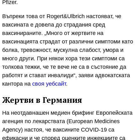
Pfizer.
Въпреки това от Rogert&Ulbrich настояват, че
ваксината е довела до страдания сред
ваксинираните. „Много от жертвите на
ваксинацията страдат от различни симптоми като
болка, тревожност, мускулна слабост, умора и
много други. При някои хора тези симптоми са
толкова тежки, че те вече не са в състояние да
работят и стават инвалиди“, заяви адвокатската
кантора на
своя уебсайт
.
Жертви в Германия
На неотдавнашен медиен брифинг Европейската
агенция по лекарствата (European Medicines
Agency) настоя, че ваксините COVID-19 са
ефикасни и че според оценките инжекциите са