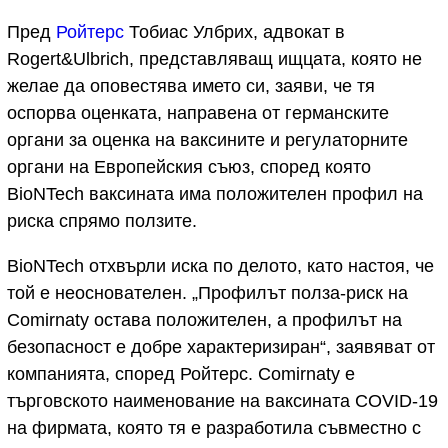
Пред
Ройтерс
Тобиас Улбрих, адвокат в
Rogert&Ulbrich, представляващ ищцата, която не
желае да оповестява името си, заяви, че тя
оспорва оценката, направена от германските
органи за оценка на ваксините и регулаторните
органи на Европейския съюз, според която
BioNTech ваксината има положителен профил на
риска спрямо ползите.
BioNTech отхвърли иска по делото, като настоя, че
той е неоснователен. „Профилът полза-риск на
Comirnaty остава положителен, а профилът на
безопасност е добре характеризиран“, заявяват от
компанията, според Ройтерс. Comirnaty е
търговското наименование на ваксината COVID-19
на фирмата, която тя е разработила съвместно с