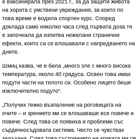
е ваксинирала през 2021 г., за да защити живота
на хората с умствени увреждания, за които по
това време е водила спортен курс. Според
доклада само няколко часа след първата доза тя
е започнала да изпитва нежелани странични
ефекти, които са се влошавали с напредването на
дните.
Шмиц казва, че е била „много зле с много висока
температура, около 40 градуса. Освен това имах
подути части на тялото си. Особено лицето беше
изключително подуто“.
„Получих тежко възпаление на роговицата на
очите – и зрението ми се влошаваше все повече и
повече. След това се появиха и проблеми със
сърдечносъдовата система. Често се чувствах
задъхана. След това състоянието на краката ми се