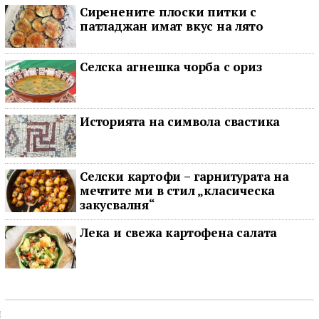
Сиренените плоски питки с
патладжан имат вкус на лято
Селска агнешка чорба с ориз
Историята на символа свастика
Селски картофи – гарнитурата на
мечтите ми в стил „класическа
закусвалня“
Лека и свежа картофена салата