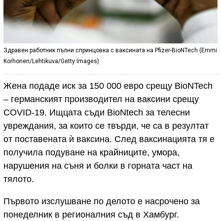
Здравен работник пълни спринцовка с ваксината на Pfizer-BioNTech (Emmi
Korhonen/Lehtikuva/Getty Images)
Жена подаде иск за 150 000 евро срещу BioNTech
– германският производител на ваксини срещу
COVID-19. Ищцата съди BioNtech за телесни
увреждания, за които се твърди, че са в резултат
от поставената ѝ ваксина. След ваксинацията тя е
получила подуване на крайниците, умора,
нарушения на съня и болки в горната част на
тялото.
Първото изслушване по делото е насрочено за
понеделник в регионалния съд в Хамбург.