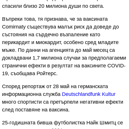
спасили близо 20 милиона души по света.
Въпреки това, тя признава, че за ваксината
Comirnaty съществува малък риск да доведе до
състояния на сърдечно възпаление като
перикардит и миокардит, особено сред младите
мъже. По данни на агенцията до май месец са
докладвани 1,7 милиона случаи за предполагаеми
странични ефекти в резултат на ваксините COVID-
19, съобщава Ройтерс.
Според репортаж от 28 май на германската
информационна служба
Deutschlandfunk Kultur
много спортисти са претърпели негативни ефекти
след поставяне на ваксина.
25-годишната бивша футболистка Найк Шмитц се