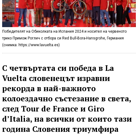
Победителят на Обиколката на Испания 2024 и носител на червеното
трико Примож Роглич с отбора си Red Bull-Bora-Hansgrohe, Германия
(снимка: https://www.lavuelta.es)
С четвъртата си победа в La
Vuelta словенецът изравни
рекорда в най-важното
колоездачно състезание в света,
след
Tour de France
и
Giro
d’Italia
, на всички от които тази
година Словения триумфира