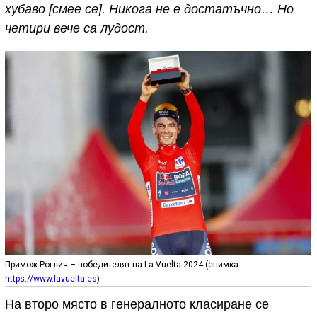
хубаво [смее се]. Никога не е достатъчно… Но
четири вече са лудост.
Примож Роглич – победителят на La Vuelta 2024 (снимка:
https://www.lavuelta.es
)
На второ място в генералното класиране се