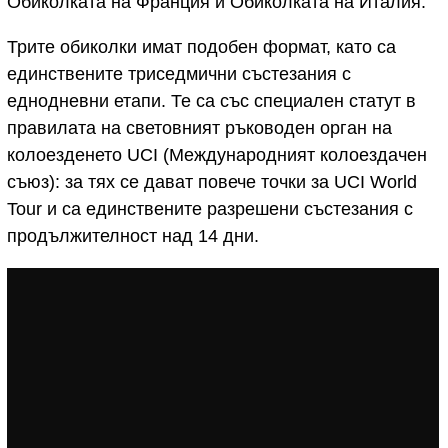
Обиколката на Франция и Обиколката на Италия.
Трите обиколки имат подобен формат, като са
единствените триседмични състезания с
еднодневни етапи. Те са със специален статут в
правилата на световният ръководен орган на
колоезденето UCI (Международният колоездачен
съюз): за тях се дават повече точки за UCI World
Tour и са единствените разрешени състезания с
продължителност над 14 дни.