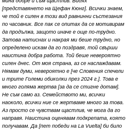
мина добре и съм щастлив. Видях
[представянето на Щефан Кюнг]. Всички знаем,
че той е силен в този вид равнинни състезания
по часовник. Все пак се опитах да се мотивирам
да продължа, защото иначе е още по-трудно.
Затова натиснах и накрая ми беше трудно, но
определено искам да го поздравя, той свърши
наистина добра работа. Той беше невероятно
силен днес. От моя страна, аз се наслаждавам.
Нямам думи, невероятно е [че Словения спечели
и трите Големи обиколки през 2024 г.]. Това е
много голяма жертва [за да се стигне дотам].
Не съм само аз. Семейството ми, всички
наоколо, всички ние се жертваме много за това.
Аз просто се чувствам щастлив, че мога да го
направя. Наистина оценявам подкрепата, която
получавам. Да [пет победи на La Vuelta] би било