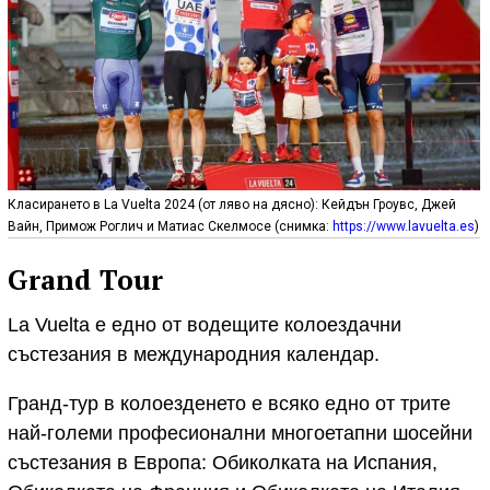
Класирането в La Vuelta 2024 (от ляво на дясно): Кейдън Гроувс, Джей
Вайн, Примож Роглич и Матиас Скелмосе (снимка:
https://www.lavuelta.es
)
Grand Tour
La Vuelta е едно от водещите колоездачни
състезания в международния календар.
Гранд-тур в колоезденето е всяко едно от трите
най-големи професионални многоетапни шосейни
състезания в Европа: Обиколката на Испания,