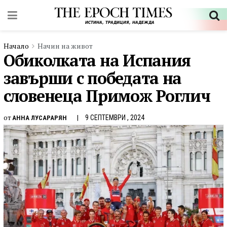
Начало
Начин на живот
Обиколката на Испания
завърши с победата на
словенеца Примож Роглич
от
9 СЕПТЕМВРИ , 2024
АННА ЛУСАРАРЯН