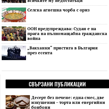
всичките му недостатъци
Селска агнешка чорба с ориз
ООН предупреждава: Судан е на
прага на пълномащабна гражданска
война
„Вакханки“ пристига в България
през есента
СВЪРЗАНИ ПУБЛИКАЦИИ
Десерт без печене: една смес, две
изкушения – торта или енергийни
бонбони