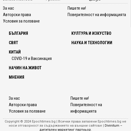
За нас
Пишете ни!
Авторски права
Поверителност на информацията
Условия за ползване
БЪЛГАРИЯ
КУЛТУРА И ИЗКУСТВО
СВЯТ
НАУКА И ТЕХНОЛОГИИ
КИТАЙ
COVID-19 и Ваксинация
НАЧИН НА ЖИВОТ
МНЕНИЯ
За нас
Пишете ни!
Авторски права
Поверителност на
Условия за ползване
информацията
Copyright © 2024 Epochtimes.bg | Всички права запазени Epochtimes.bg не
носи отговорност за съдържанието на външни сайтове |
Divinitum –
дигитален маркетинг партньор
.