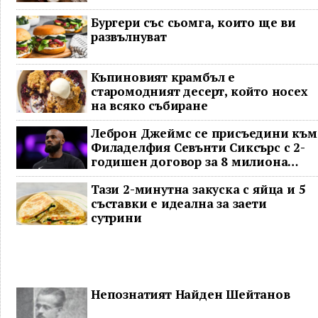
Бургери със сьомга, които ще ви
развълнуват
Къпиновият крамбъл е
старомодният десерт, който носех
на всяко събиране
Леброн Джеймс се присъедини към
Филаделфия Севънти Сиксърс с 2-
годишен договор за 8 милиона
долара
Тази 2-минутна закуска с яйца и 5
съставки е идеална за заети
сутрини
Непознатият Найден Шейтанов