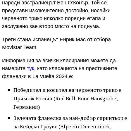
нареди австралиецът Бен О’Конър. Той се
представи изключително достойно, носейки
червеното трико няколко поредни етапа и
заслужено зае второ място на подиума.
Трети стана испанецът Енрик Мас от отбора
Movistar Team.
Информация за всички класирания можете да
намерите
тук
, като класацията на престижните
фланелки в La Vuelta 2024 е:
Победител и носител на червеното трико е
Примож Роглич (Red Bull-Bora-Hansgrohe,
Германия)
Зелената фланелка за най-добър спринтьор е
за Кейдън Гроувс (Alpecin-Deceuninck,