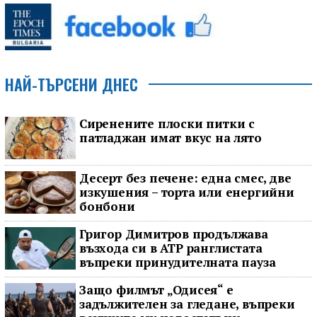
НАЙ-ТЪРСЕНИ ДНЕС
Сиренените плоски питки с
патладжан имат вкус на лято
Десерт без печене: една смес, две
изкушения – торта или енергийни
бонбони
Григор Димитров продължава
възхода си в ATP ранглистата
въпреки принудителната пауза
Защо филмът „Одисея“ е
задължителен за гледане, въпреки