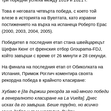
три поредни успеха между 2019 и 2021 г.
Това е неговата четвърта победа, с което той
влезе в историята на Вуелтата, като изравни
постижението на върха на испанеца Роберто Ерас
(2000, 2003, 2004, 2005).
Победител в последния етап стана швейцарецът
Щефан Кюнг от френския отбор Groupama-FDJ,
който завърши с време от 26 минути и 28 секунди.
На финала на последния етап от Обиколката на
Испания, Примож Роглич коментира своята
рекордна победа в крайното класиране:
Хубаво е [да държиш рекорда за най-много победи
в генералното класиране на La Vuelta]. Днес
исках да го завърша. Беше трудно, но всичко