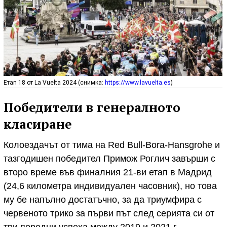
Етап 18 от La Vuelta 2024 (снимка:
https://www.lavuelta.es
)
Победители в генералното
класиране
Колоездачът от тима на Red Bull-Bora-Hansgrohe и
тазгодишен победител Примож Роглич завърши с
второ време във финалния 21-ви етап в Мадрид
(24,6 километра индивидуален часовник), но това
му бе напълно достатъчно, за да триумфира с
червеното трико за първи път след серията си от