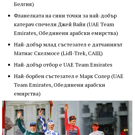
Белгия)
Фланелката на сини точки за най-добър
катерач спечели Джей Вайн (UAE Team
Emirates, Обединени арабски емирства)
Най-добър млад състезател e датчанинът
Матиас Скелмосе (Lidl-Trek, САЩ)
Най-добър отбор e UAE Team Emirates
Най-борбен състезател e Марк Солер (UAE
Team Emirates, Обединени арабски
емирства)