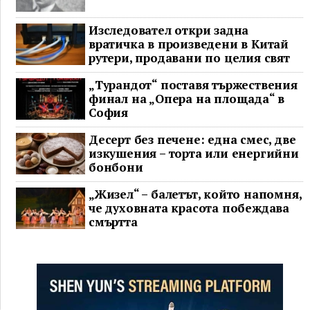
Изследовател откри задна
вратичка в произведени в Китай
рутери, продавани по целия свят
„Турандот“ поставя тържествения
финал на „Опера на площада“ в
София
Десерт без печене: една смес, две
изкушения – торта или енергийни
бонбони
„Жизел“ – балетът, който напомня,
че духовната красота побеждава
смъртта