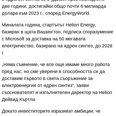
две години, достигайки общо почти 6 милиарда
долара към 2023 г., според EnergyWorld.
Миналата година, стартъпът Helion Energy,
базиран в щата Вашингтон, подписа споразумение
с Microsoft за доставка на 50 мегавата
електричество, базирано на ядрен синтез, до 2028
г.
„Няма съмнение, че все още имаме много работа
пред нас, но сме уверени в способността си да
доставим първото в света съоръжение за
електроенергия от ядрен синтез“, заяви
съоснователят и изпълнителен директор на Helion
Дейвид Къртли.
Докато инвеститорите изразяват амбиции, че