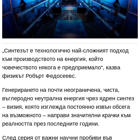
„Синтезът е технологично най-сложният подход
към производството на енергия, който
човечеството някога е предприемало“, казва
физикът Робърт Федосеевс.
Генерирането на почти неограничена, чиста,
въглеродно неутрална енергия чрез ядрен синтез
– визия, която изглежда постоянно извън обсега
на възможното – направи значителни крачки към
реалността през последните години.
След серия от важни научни пробиви във