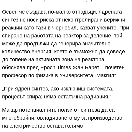
Освен че създава по-малко отпадъци, ядрената
синтез не носи риска от неконтролирани верижни
реакции като тази в Чернобил, казват учените. При
спиране на работата на реактор за деление, той
може да продължи да генерира значително
количество енергия, което е възможно да доведе
до топене на активната зона на реактора,
обяснява пред Epoch Times Жан Барет – почетен
професор по физика в Университета „Макгил“.
„При ядрен синтез, ако изключиш системата,
процесът спира; няма остатъчна радиация.“
Макар потенциалните ползи от синтеза да са
многобройни, овладяването му за производство
на електричество остава голямо