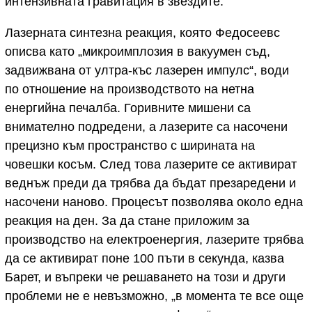
интензивната гравитация в звездите.
Лазерната синтезна реакция, която Федосеевс
описва като „микроимплозия в вакуумен съд,
задвижвана от ултра-къс лазерен импулс“, води
по отношение на производството на нетна
енергийна печалба. Горивните мишени са
внимателно подредени, а лазерите са насочени
прецизно към пространство с ширината на
човешки косъм. След това лазерите се активират
веднъж преди да трябва да бъдат презаредени и
насочени наново. Процесът позволява около една
реакция на ден. За да стане приложим за
производство на електроенергия, лазерите трябва
да се активират поне 100 пъти в секунда, казва
Барет, и въпреки че решаването на този и други
проблеми не е невъзможно, „в момента те все още