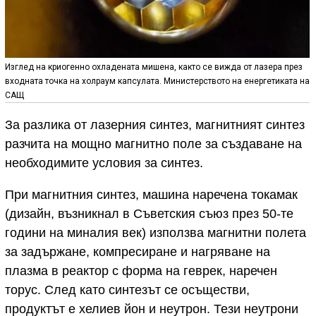
Изглед на криогенно охладената мишена, както се вижда от лазера през
входната точка на холраум капсулата. Министерството на енергетиката на
САЩ
За разлика от лазерния синтез, магнитният синтез
разчита на мощно магнитно поле за създаване на
необходимите условия за синтез.
При магнитния синтез, машина наречена токамак
(дизайн, възникнал в Съветския съюз през 50-те
години на миналия век) използва магнитни полета
за задържане, компресиране и нагряване на
плазма в реактор с форма на геврек, наречен
торус. След като синтезът се осъществи,
продуктът е хелиев йон и неутрон. Тези неутрони