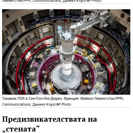
Ливингстън/PPPL Communications, Даниел Коул/AP Photo
Токамак ITER в Сен-Пол-Лез-Дюран, Франция. Майкъл Ливингстън/PPPL
Communications, Даниел Коул/AP Photo
Предизвикателствата на
„стената“