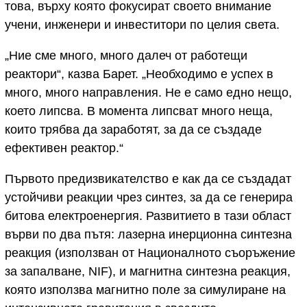
това, върху която фокусират своето внимание
учени, инженери и инвеститори по целия света.
„Ние сме много, много далеч от работещи
реактори“, казва Барет. „Необходимо е успех в
много, много направления. Не е само едно нещо,
което липсва. В момента липсват много неща,
които трябва да заработят, за да се създаде
ефективен реактор.“
Първото предизвикателство е как да се създадат
устойчиви реакции чрез синтез, за да се генерира
битова електроенергия. Развитието в тази област
върви по два пътя: лазерна инерционна синтезна
реакция (използван от Националното съоръжение
за запалване, NIF), и магнитна синтезна реакция,
която използва магнитно поле за симулиране на