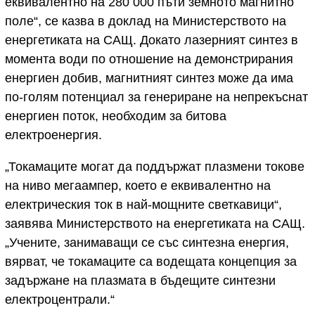
еквивалентно на 280 000 пъти земното магнитно
поле“, се казва в доклад на Министерството на
енергетиката на САЩ. Докато лазерният синтез в
момента води по отношение на демонстрирания
енергиен добив, магнитният синтез може да има
по-голям потенциал за генериране на непрекъснат
енергиен поток, необходим за битова
електроенергия.
„Токамаците могат да поддържат плазмени токове
на ниво мегаампер, което е еквивалентно на
електрическия ток в най-мощните светкавици“,
заявява Министерството на енергетиката на САЩ.
„Учените, занимаващи се със синтезна енергия,
вярват, че токамаците са водещата концепция за
задържане на плазмата в бъдещите синтезни
електроцентрали.“