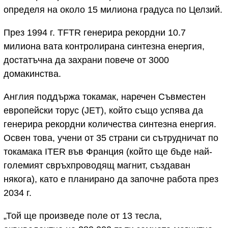
определя на около 15 милиона градуса по Целзий.
През 1994 г. TFTR генерира рекордни 10.7
милиона вата контролирана синтезна енергия,
достатъчна да захрани повече от 3000
домакинства.
Англия поддържа токамак, наречен Съвместен
европейски торус (JET), който също успява да
генерира рекордни количества синтезна енергия.
Освен това, учени от 35 страни си сътрудничат по
токамака ITER във Франция (който ще бъде най-
големият свръхпроводящ магнит, създаван
някога), като е планирано да започне работа през
2034 г.
„Той ще произведе поле от 13 тесла,