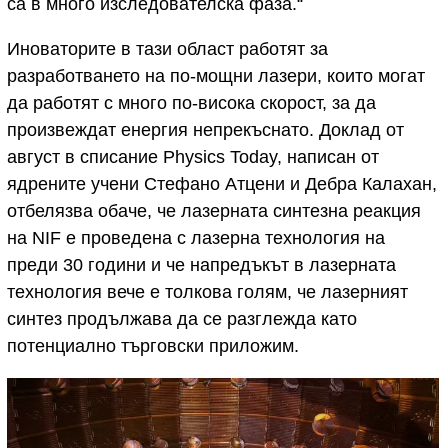
са в много изследователска фаза.“
Иноваторите в тази област работят за
разработването на по-мощни лазери, които могат
да работят с много по-висока скорост, за да
произвеждат енергия непрекъснато. Доклад от
август в списание Physics Today, написан от
ядрените учени Стефано Атцени и Дебра Калахан,
отбелязва обаче, че лазерната синтезна реакция
на NIF е проведена с лазерна технология на
преди 30 години и че напредъкът в лазерната
технология вече е толкова голям, че лазерният
синтез продължава да се разглежда като
потенциално търговски приложим.