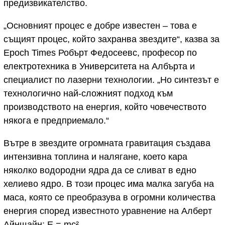
предизвикателство.
„Основният процес е добре известен – това е
същият процес, който захранва звездите“, казва за
Epoch Times Робърт Федосеевс, професор по
електротехника в Университета на Албърта и
специалист по лазерни технологии. „Но синтезът е
технологично най-сложният подход към
производството на енергия, който човечеството
някога е предприемало.“
Вътре в звездите огромната гравитация създава
интензивна топлина и налягане, което кара
няколко водородни ядра да се сливат в едно
хелиево ядро. В този процес има малка загуба на
маса, която се преобразува в огромни количества
енергия според известното уравнение на Алберт
Айнщайн: E = mc².