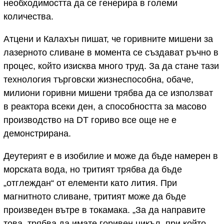
необходимостта да се генерира в големи
количества.
Атцени и Калахън пишат, че горивните мишени за
лазерното сливане в момента се създават ръчно в
процес, който изисква много труд. За да стане тази
технология търговски жизнеспособна, обаче,
милиони горивни мишени трябва да се използват
в реактора всеки ден, а способността за масово
производство на DT гориво все още не е
демонстрирана.
Деутерият е в изобилие и може да бъде намерен в
морската вода, но тритият трябва да бъде
„отглеждан“ от елементи като лития. При
магнитното сливане, тритият може да бъде
произведен вътре в токамака. „За да направите
това, трябва да имате горивен цикъл, при който