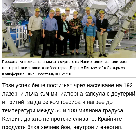
Персоналът позира за снимка в сърцето на Националния запалителен
център в Националната лаборатория „Лорънс Ливърмор“ в Ливърмор,
Калифорния. Стив Юрветсън/CC BY 2.0
Този успех беше постигнат чрез насочване на 192
лазерни лъча към миниатюрна капсула с деутерий
и тритий, за да се компресира и нагрее до
температури между 50 и 100 милиона градуса
Келвин, докато не протече сливане. Крайните
продукти бяха хелиев йон, неутрон и енергия.