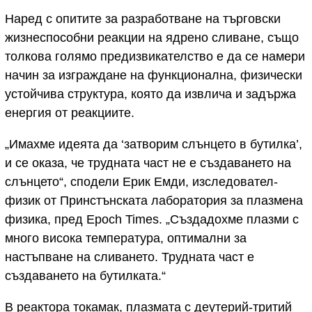
Наред с опитите за разработване на търговски
жизнеспособни реакции на ядрено сливане, също
толкова голямо предизвикателство е да се намери
начин за изграждане на функционална, физически
устойчива структура, която да извлича и задържа
енергия от реакциите.
„Имахме идеята да ‘затворим слънцето в бутилка’,
и се оказа, че трудната част не е създаването на
слънцето“, сподели Ерик Емди, изследовател-
физик от Принстънската лаборатория за плазмена
физика, пред Epoch Times. „Създадохме плазми с
много висока температура, оптимални за
настъпване на сливането. Трудната част е
създаването на бутилката.“
В реактора токамак, плазмата с деутерий-тритий