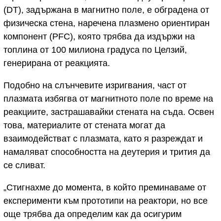
(DT), задържана в магнитно поле, е обградена от
физическа стена, наречена плазмено ориентиран
компонент (PFC), която трябва да издържи на
топлина от 100 милиона градуса по Целзий,
генерирана от реакцията.
Подобно на слънчевите изригвания, част от
плазмата избягва от магнитното поле по време на
реакциите, застрашавайки стената на съда. Освен
това, материалите от стената могат да
взаимодействат с плазмата, като я разреждат и
намаляват способността на деутерия и трития да
се сливат.
„Стигнахме до момента, в който преминаваме от
експерименти към прототипи на реактори, но все
още трябва да определим как да осигурим