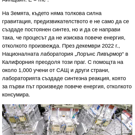
На Земята, където няма толкова силна
гравитация, предизвикателството е не само да се
създаде постоянен синтез, но и да се направи
така, че процесът да не изисква повече енергия,
отколкото произвежда. През декември 2022 г.,
Националната лаборатория „Лорънс Ливърмор“ в
Калифорния преодоля този праг. С помощта на
около 1,000 учени от САЩ и други страни,
лабораторията създаде синтезна реакция, която
за първи път произведе повече енергия, отколкото
консумира.