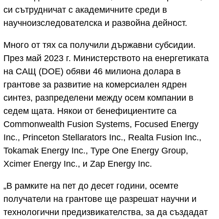
си сътрудничат с академичните среди в
научноизследователска и развойна дейност.
Много от тях са получили държавни субсидии.
През май 2023 г. Министерството на енергетиката
на САЩ (DOE) обяви 46 милиона долара в
грантове за развитие на комерсиален ядрен
синтез, разпределени между осем компании в
седем щата. Някои от бенефициентите са
Commonwealth Fusion Systems, Focused Energy
Inc., Princeton Stellarators Inc., Realta Fusion Inc.,
Tokamak Energy Inc., Type One Energy Group,
Xcimer Energy Inc., и Zap Energy Inc.
„В рамките на пет до десет години, осемте
получатели на грантове ще разрешат научни и
технологични предизвикателства, за да създадат