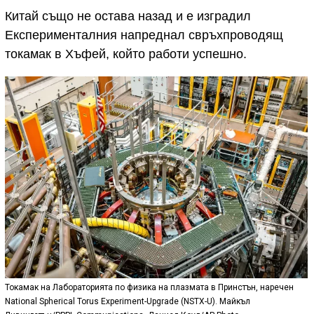
Китай също не остава назад и е изградил
Експерименталния напреднал свръхпроводящ
токамак в Хъфей, който работи успешно.
Токамак на Лабораторията по физика на плазмата в Принстън, наречен
National Spherical Torus Experiment-Upgrade (NSTX-U). Майкъл