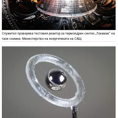
Служител проверява тестовия реактор за термоядрен синтез „Токамак“ на
тази снимка. Министерство на енергетиката на САЩ