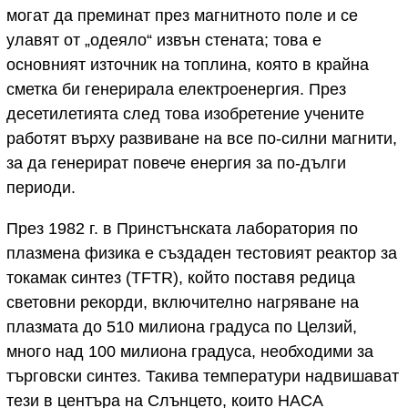
могат да преминат през магнитното поле и се
улавят от „одеяло“ извън стената; това е
основният източник на топлина, която в крайна
сметка би генерирала електроенергия. През
десетилетията след това изобретение учените
работят върху развиване на все по-силни магнити,
за да генерират повече енергия за по-дълги
периоди.
През 1982 г. в Принстънската лаборатория по
плазмена физика е създаден тестовият реактор за
токамак синтез (TFTR), който поставя редица
световни рекорди, включително нагряване на
плазмата до 510 милиона градуса по Целзий,
много над 100 милиона градуса, необходими за
търговски синтез. Такива температури надвишават
тези в центъра на Слънцето, които НАСА