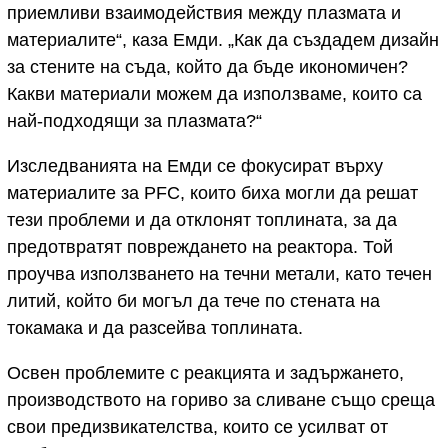
приемливи взаимодействия между плазмата и
материалите“, каза Емди. „Как да създадем дизайн
за стените на съда, който да бъде икономичен?
Какви материали можем да използваме, които са
най-подходящи за плазмата?“
Изследванията на Емди се фокусират върху
материалите за PFC, които биха могли да решат
тези проблеми и да отклонят топлината, за да
предотвратят повреждането на реактора. Той
проучва използването на течни метали, като течен
литий, който би могъл да тече по стената на
токамака и да разсейва топлината.
Освен проблемите с реакцията и задържането,
производството на гориво за сливане също среща
свои предизвикателства, които се усилват от