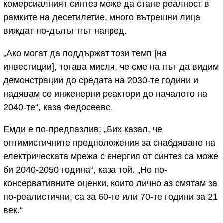
комерсиалният синтез може да стане реалност в
рамките на десетилетие, много вътрешни лица
виждат по-дълъг път напред.
„Ако могат да поддържат този темп [на
инвестиции], тогава мисля, че сме на път да видим
демонстрации до средата на 2030-те години и
надявам се инженерни реактори до началото на
2040-те“, каза Федосеевс.
Емди е по-предпазлив: „Бих казал, че
оптимистичните предположения за снабдяване на
електрическата мрежа с енергия от синтез са може
би 2040-2050 година“, каза той. „Но по-
консервативните оценки, които лично аз смятам за
по-реалистични, са за 60-те или 70-те години за 21
век.“