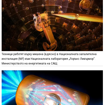
Техници работят върху мишена (вдясно) в Националната запалителна
инсталация (NIF) към Националната лаборатория „Лорънс Ливърмор“.
Министерството на енергетиката на САЩ