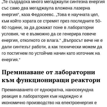
„Те създадоха много мегаджаули синтезна енергия
със само два мегаджаула вложена лазерна
енергия“, каза Федосеевс. „Това е научната цел,
към който хората се стремят през последните 50-
60 години, за да докажат поне в лабораторни
условия, че е възможно да се генерира повече
енергия, отколкото се влага.“ „Въпросът вече не е
дали синтезът работи, а как технически можем да
го постигнем по устойчив начин като източник на
енергия.“
Преминаване от лабораторни
към функциониращи реактори
Преминаването от еднократна, наносекундна
реакция в лаборатория към надеждно и
икономично производство на електроенергия е