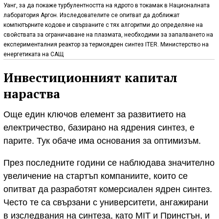
Уанг, за да покаже турбулентността на ядрото в токамак в Националната
лаборатория Аргон. Изследователите се опитват да доближат
компютърните кодове и свързаните с тях алгоритми до определяне на
свойствата за ограничаване на плазмата, необходими за запалването на
експерименталния реактор за термоядрен синтез ITER. Министерство на
енергетиката на САЩ
Инвестиционният капитал
нараства
Още един ключов елемент за развитието на
електричество, базирано на ядрения синтез, е
парите. Тук обаче има основания за оптимизъм.
През последните години се наблюдава значително
увеличение на стартъп компаниите, които се
опитват да разработят комерсиален ядрен синтез.
Често те са свързани с университети, ангажирани
в изследвания на синтеза, като MIT и Принстън, и