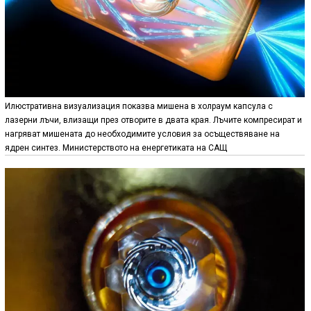
Илюстративна визуализация показва мишена в холраум капсула с
лазерни лъчи, влизащи през отворите в двата края. Лъчите компресират и
нагряват мишената до необходимите условия за осъществяване на
ядрен синтез. Министерството на енергетиката на САЩ