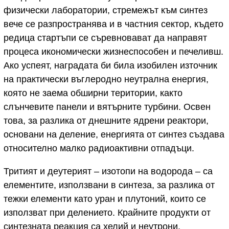
физически лаборатории, стремежът към синтез
вече се разпространява и в частния сектор, където
редица стартъпи се съревновават да направят
процеса икономически жизнеспособен и печеливш.
Ако успеят, наградата би била изобилен източник
на практически въглеродно неутрална енергия,
която не заема обширни територии, както
слънчевите панели и вятърните турбини. Освен
това, за разлика от днешните ядрени реактори,
основани на деление, енергията от синтез създава
относително малко радиоактивни отпадъци.
Тритият и деутерият – изотопи на водорода – са
елементите, използвани в синтеза, за разлика от
тежки елементи като уран и плутоний, които се
използват при делението. Крайните продукти от
синтезната реакция са хелий и неутрони.