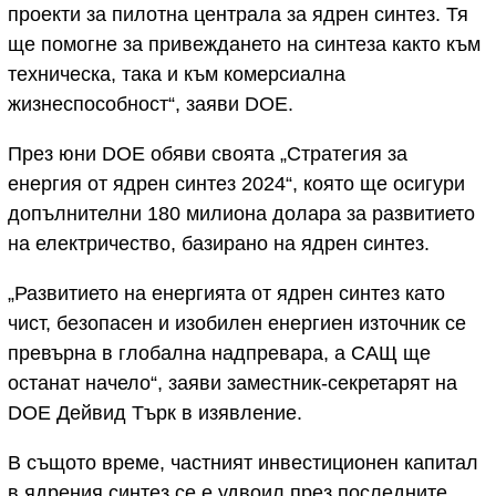
проекти за пилотна централа за ядрен синтез. Тя
ще помогне за привеждането на синтеза както към
техническа, така и към комерсиална
жизнеспособност“, заяви DOE.
През юни DOE обяви своята „Стратегия за
енергия от ядрен синтез 2024“, която ще осигури
допълнителни 180 милиона долара за развитието
на електричество, базирано на ядрен синтез.
„Развитието на енергията от ядрен синтез като
чист, безопасен и изобилен енергиен източник се
превърна в глобална надпревара, а САЩ ще
останат начело“, заяви заместник-секретарят на
DOE Дейвид Търк в изявление.
В същото време, частният инвестиционен капитал
в ядрения синтез се е удвоил през последните