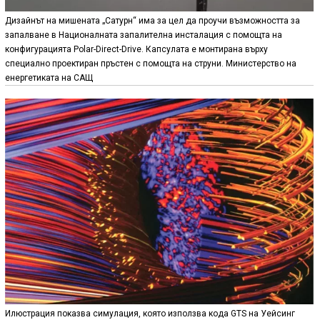
Дизайнът на мишената „Сатурн“ има за цел да проучи възможността за
запалване в Националната запалителна инсталация с помощта на
конфигурацията Polar-Direct-Drive. Капсулата е монтирана върху
специално проектиран пръстен с помощта на струни. Министерство на
енергетиката на САЩ
Илюстрация показва симулация, която използва кода GTS на Уейсинг