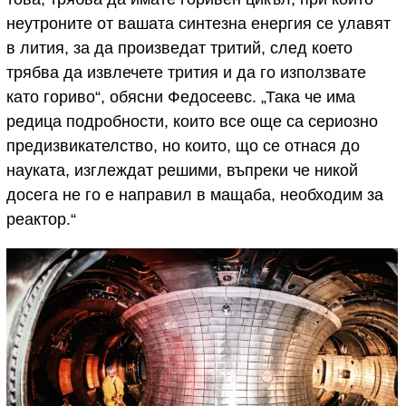
неутроните от вашата синтезна енергия се улавят
в лития, за да произведат тритий, след което
трябва да извлечете трития и да го използвате
като гориво“, обясни Федосеевс. „Така че има
редица подробности, които все още са сериозно
предизвикателство, но които, що се отнася до
науката, изглеждат решими, въпреки че никой
досега не го е направил в мащаба, необходим за
реактор.“