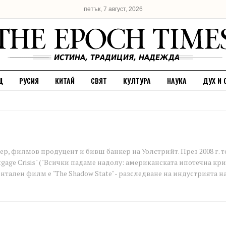
петък, 7 август, 2026
Щ
РУСИЯ
КИТАЙ
СВЯТ
КУЛТУРА
НАУКА
ДУХ И 
ер, филмов продуцент и бивш банкер на Уолстрийт. През 2008 г
rtgage Crisis" ("Всички падаме надолу: американската ипотечна кр
тален филм е "The Shadow State" - разследване на индустрията на