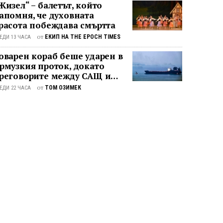
Жизел“ – балетът, който
апомня, че духовната
расота побеждава смъртта
от
ЕКИП НА THE EPOCH TIMES
ЕДИ 13 ЧАСА
оварен кораб беше ударен в
рмузкия проток, докато
реговорите между САЩ и
ран останаха в безизходица
от
ТОМ ОЗИМЕК
ЕДИ 22 ЧАСА