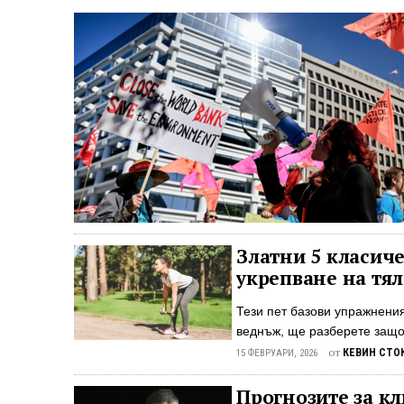
Златни 5 класич
укрепване на тя
Тези пет базови упражнени
веднъж, ще разберете защо
никога не ви стига да свърш
от
КЕВИН СТО
15 ФЕВРУАРИ, 2026
за спорт. Лесно е да се пр
разпределен през седмицата
Прогнозите за кл