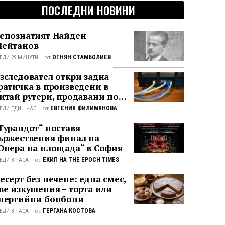
ПОСЛЕДНИ НОВИНИ
епознатият Найден
ейтанов
от
ОГНЯН СТАМБОЛИЕВ
ЕДИ 29 МИНУТИ
зследовател откри задна
ратичка в произведени в
итай рутери, продавани по
елия свят
от
ЕВГЕНИЯ ФИЛИМЯНОВА
ЕДИ ЕДИН ЧАС
Турандот“ поставя
ържествения финал на
Опера на площада“ в София
от
ЕКИП НА THE EPOCH TIMES
ЕДИ 3 ЧАСА
есерт без печене: една смес,
ве изкушения – торта или
нергийни бонбони
от
ГЕРГАНА КОСТОВА
ЕДИ 3 ЧАСА