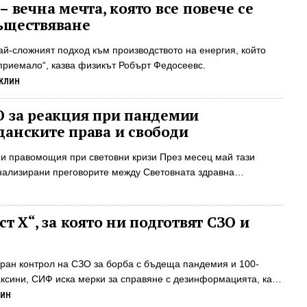
 държавни помощи, като делът на националния доход, идващ
– вечна мечта, която все повече се
е е удвоил през последните 50 години. Програмите за
ъществяване
ват Medicare (национална програма за здравно осигуряване
години и по-млади хора с определени увреждания), Medicaid
ай-сложният подход към производството на енергия, който
игуряване за хора с ниски доходи, които отговарят на
приемало“, казва физикът Робърт Федосеевс.
лно ...
КЛИН
О за реакция при пандемии
данските права и свободи
и правомощия при световни кризи През месец май тази
нализирани преговорите между Световната здравна
те 194 държави - членки за това какви правомощия ще получи
 ситуация в областта на здравеопазването в световен мащаб.
авите - членки на СЗО договориха проект на нов договор,
ст X“, за която ни подготвят СЗО и
рни правомощия и по-силни инструменти за „глобално
вя с извънредни ситуации в международен план като
изи. Оттогава досега това споразумение на СЗО, което
ран контрол на СЗО за борба с бъдеща пандемия и 100-
но е определено като „конвенция, споразумение ...
ксини, СИФ иска мерки за справяне с дезинформацията, като
иск“ Глобалистки организации работят усилено за
ЛИН