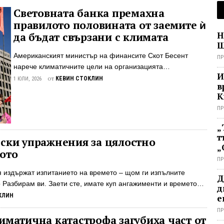
Световната банка премахна
правилото половината от заемите ѝ
Н
да бъдат свързани с климата
Ш
Американският министър на финансите Скот Бесент
ПР
нарече климатичните цели на организацията
И
„изкривяващи“ и „безсмислени“ Под натиска на
от
КЕВИН СТОКЛИН
1 ЮЛИ, 2026
в
администрацията на Тръмп, Световната банка се оттегли
К
от ангажимента си да финансира свързани с климата
ц
ПР
проекти в развиващия се свят. Световната банка –
международна организация, посветена на
„
финансирането на глобалното развитие – обяви на 29
т
ески упражнения за цялостно
юни, че се Споделете тази статия
„
лото
ПР
я издържат изпитанието на времето – щом ги изпълните
Д
 Разбирам ви. Заети сте, имате куп ангажименти и времето
д
ите всичко, което искате и трябва, особено когато става дума
КЛИН
е
едпише богата програма от упражнения или тренировъчен курс,
ПР
 едно след друго, но не винаги имате време да го спазвате.
иматична катастрофа загубиха част от