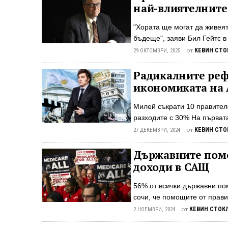
Какво точно е комплексно 
най-влиятелнит
движение, което ангажира 
една става. Упражненията, 
"Хората ще могат да живея
наведнъж. Ползата? Те са и
бъдеще", заяви Бил Гейтс в
на технологичния милиардер
от
КЕВИН СТО
29 ОКТОМВРИ, 2025
екологична и социална кат
съществена промяна в деба
Радикалните реф
общоприетото становище, ч
икономиката на
ще засегнат най-тежко бедн
до унищожаването на човеч
Милей съкрати 10 правител
да процъфтяват на повечето
разходите с 30% На първата
Аржентина Хавиер Милей об
от
КЕВИН СТО
27 ДЕКЕМВРИ, 2024
кампания за намаляване на
съкращаване на администрац
Държавните помо
кажа, че най-тежкото изпи
доходи в САЩ
седмица. "Излизаме от пуст
развива." Когато Милей вст
56% от всички държавни пом
от 10-те най-богати държав
сочи, че помощите от прави
на доходи за американците
от
КЕВИН СТОК
2 НОЕМВРИ, 2024
политики Economic Innovati