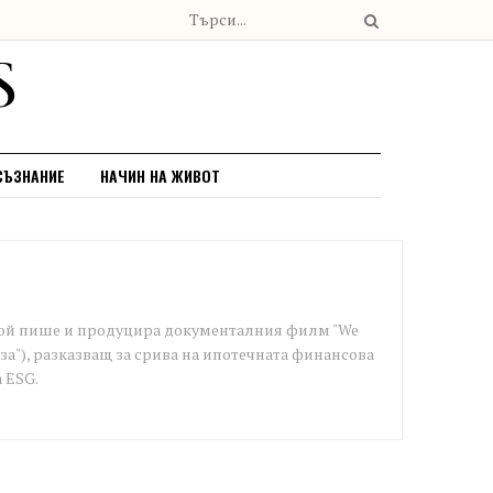
СЪЗНАНИЕ
НАЧИН НА ЖИВОТ
. той пише и продуцира документалния филм "We
иза"), разказващ за срива на ипотечната финансова
 ESG.