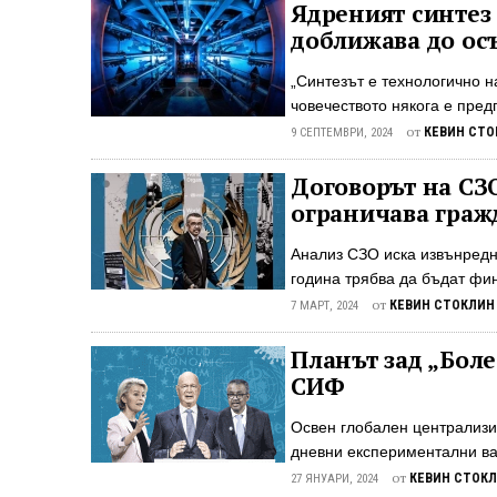
значително по-зависими от
Ядреният синтез 
от трансферни плащания, с
доближава до ос
трансферни плащания включ
за хора на възраст над 65 
„Синтезът е технологично н
(правителствено здравно ос
човечеството някога е пред
определени условия), социа
от
КЕВИН СТО
9 СЕПТЕМВРИ, 2024
Договорът на СЗ
ограничава граж
Анализ СЗО иска извънредн
година трябва да бъдат фи
организация (СЗО) и нейни
от
КЕВИН СТОКЛИН
7 МАРТ, 2024
СЗО в случай на извънредна
През февруари 2023 г. държ
Планът зад „Боле
който да даде на СЗО обши
СИФ
управление“, за да се спра
пандемии и икономически кр
Освен глобален централизи
функционира като договор, 
дневни експериментални ва
„най-сериозният глобален р
от
КЕВИН СТОК
27 ЯНУАРИ, 2024