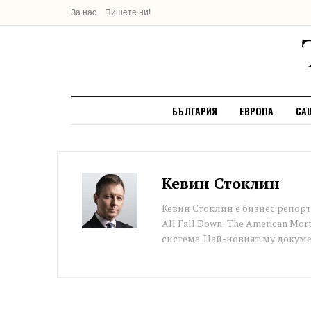
За нас
Пишете ни!
БЪЛГАРИЯ
ЕВРОПА
СА
Кевин Стоклин
Кевин Стоклин е бизнес репорт
All Fall Down: The American Mo
система. Най-новият му докумен