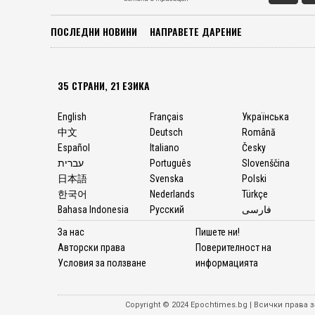
ПОСЛЕДНИ НОВИНИ
НАПРАВЕТЕ ДАРЕНИЕ
35 СТРАНИ, 21 ЕЗИКА
English
Français
Українська
中文
Deutsch
Română
Español
Italiano
Česky
עברית
Português
Slovenščina
日本語
Svenska
Polski
한국어
Nederlands
Türkçe
Bahasa Indonesia
Русский
فارسی
За нас
Пишете ни!
Авторски права
Поверителност на
Условия за ползване
информацията
Copyright © 2024 Epochtimes.bg | Всички прав