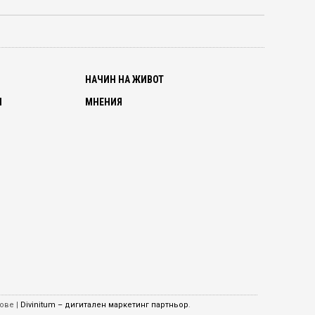
О
НАЧИН НА ЖИВОТ
И
МНЕНИЯ
ове |
Divinitum – дигитален маркетинг партньор
.