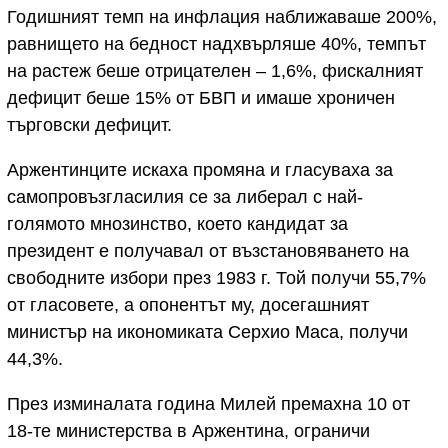
Годишният темп на инфлация наближаваше 200%,
равнището на бедност надхвърляше 40%, темпът
на растеж беше отрицателен – 1,6%, фискалният
дефицит беше 15% от БВП и имаше хроничен
търговски дефицит.
Аржентинците искаха промяна и гласуваха за
самопровъзгласилия се за либерал с най-
голямото мнозинство, което кандидат за
президент е получавал от възстановяването на
свободните избори през 1983 г. Той получи 55,7%
от гласовете, а опонентът му, досегашният
министър на икономиката Серхио Маса, получи
44,3%.
През изминалата година Милей премахна 10 от
18-те министерства в Аржентина, ограничи