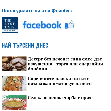
Последвайте ни във Фейсбук
НАЙ-ТЪРСЕНИ ДНЕС
Десерт без печене: една смес, две
изкушения – торта или енергийни
бонбони
Сиренените плоски питки с
патладжан имат вкус на лято
Селска агнешка чорба с ориз