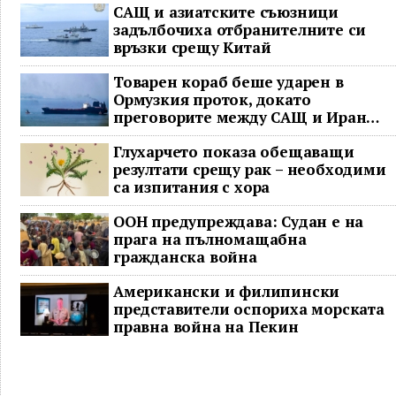
САЩ и азиатските съюзници
задълбочиха отбранителните си
връзки срещу Китай
Товарен кораб беше ударен в
Ормузкия проток, докато
преговорите между САЩ и Иран
останаха в безизходица
Глухарчето показа обещаващи
резултати срещу рак – необходими
са изпитания с хора
ООН предупреждава: Судан е на
прага на пълномащабна
гражданска война
Американски и филипински
представители оспориха морската
правна война на Пекин