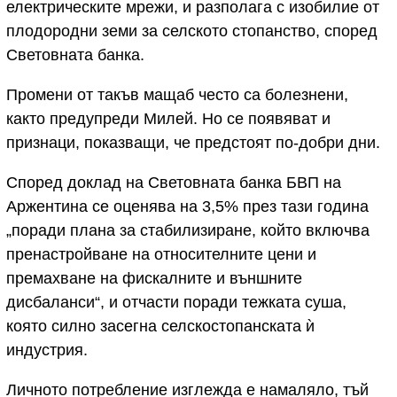
електрическите мрежи, и разполага с изобилие от
плодородни земи за селското стопанство, според
Световната банка.
Промени от такъв мащаб често са болезнени,
както предупреди Милей. Но се появяват и
признаци, показващи, че предстоят по-добри дни.
Според доклад на Световната банка БВП на
Аржентина се оценява на 3,5% през тази година
„поради плана за стабилизиране, който включва
пренастройване на относителните цени и
премахване на фискалните и външните
дисбаланси“, и отчасти поради тежката суша,
която силно засегна селскостопанската ѝ
индустрия.
Личното потребление изглежда е намаляло, тъй