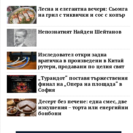
Лесна и елегантна вечеря: Сьомга
на грил с тиквички и сос с копър
Непознатият Найден Шейтанов
Изследовател откри задна
вратичка в произведени в Китай
рутери, продавани по целия свят
„Турандот“ поставя тържествения
финал на „Опера на площада“ в
София
Десерт без печене: една смес, две
изкушения – торта или енергийни
бонбони