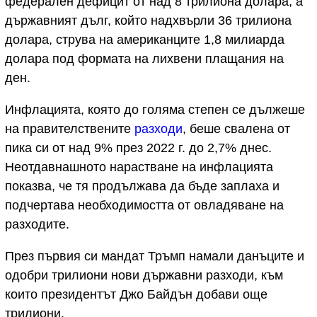
федерален дефицит от над 8 трилиона долара, а
държавният дълг, който надхвърли 36 трилиона
долара, струва на американците 1,8 милиарда
долара под формата на лихвени плащания на
ден.
Инфлацията, която до голяма степен се дължеше
на правителствените
разходи
, беше свалена от
пика си от над 9% през 2022 г. до 2,7% днес.
Неотдавнашното нарастване на инфлацията
показва, че тя продължава да бъде заплаха и
подчертава необходимостта от овладяване на
разходите.
През първия си мандат Тръмп намали данъците и
одобри трилиони нови държавни разходи, към
които президентът Джо Байдън добави още
трилиони.