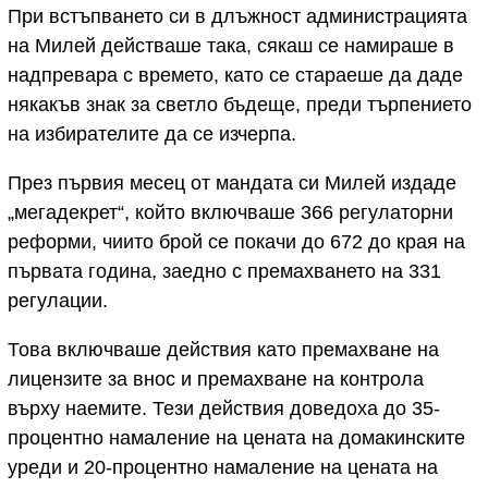
При встъпването си в длъжност администрацията
на Милей действаше така, сякаш се намираше в
надпревара с времето, като се стараеше да даде
някакъв знак за светло бъдеще, преди търпението
на избирателите да се изчерпа.
През първия месец от мандата си Милей издаде
„мегадекрет“, който включваше 366 регулаторни
реформи, чиито брой се покачи до 672 до края на
първата година, заедно с премахването на 331
регулации.
Това включваше действия като премахване на
лицензите за внос и премахване на контрола
върху наемите. Тези действия доведоха до 35-
процентно намаление на цената на домакинските
уреди и 20-процентно намаление на цената на