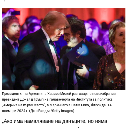
Президентът на Аржентина Хавиер Милей разговаря с новоизбрания
президент Доналд Тръмп на галавечерта на Института за политика
„Америка на първо място“, в Мар-а-Лаго в Палм Бийч, Флорида, 14
ноември 2024 г. (Джо Раедъл/Getty Images)
„Ако има намаляване на данъците, но няма