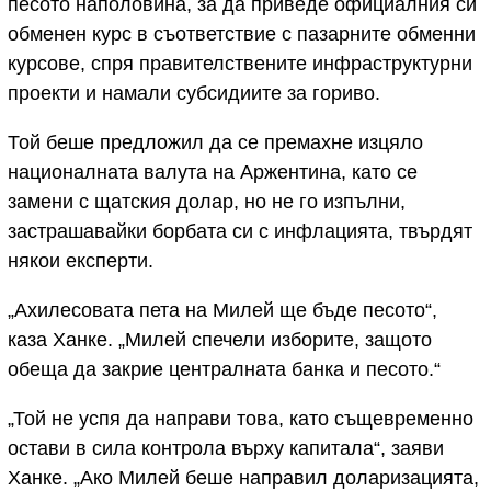
песото наполовина, за да приведе официалния си
обменен курс в съответствие с пазарните обменни
курсове, спря правителствените инфраструктурни
проекти и намали субсидиите за гориво.
Той беше предложил да се премахне изцяло
националната валута на Аржентина, като се
замени с щатския долар, но не го изпълни,
застрашавайки борбата си с инфлацията, твърдят
някои експерти.
„Ахилесовата пета на Милей ще бъде песото“,
каза Ханке. „Милей спечели изборите, защото
обеща да закрие централната банка и песото.“
„Той не успя да направи това, като същевременно
остави в сила контрола върху капитала“, заяви
Ханке. „Ако Милей беше направил доларизацията,