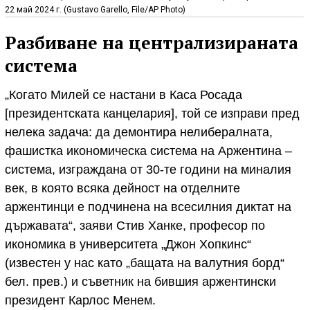
22 май 2024 г. (Gustavo Garello, File/AP Photo)
Разбиване на централизираната
система
„Когато Милей се настани в Каса Росада
[президентската канцелария], той се изправи пред
нелека задача: да демонтира нелибералната,
фашистка икономическа система на Аржентина –
система, изграждана от 30-те години на миналия
век, в която всяка дейност на отделните
аржентинци е подчинена на всесилния диктат на
държавата“, заяви Стив Ханке, професор по
икономика в университета „Джон Хопкинс“
(известен у нас като „бащата на валутния борд“
бел. прев.) и съветник на бившия аржентински
президент Карлос Менем.