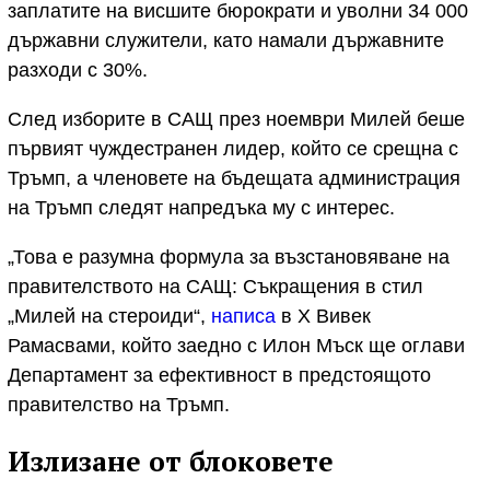
заплатите на висшите бюрократи и уволни 34 000
държавни служители, като намали държавните
разходи с 30%.
След изборите в САЩ през ноември Милей беше
първият чуждестранен лидер, който се срещна с
Тръмп, а членовете на бъдещата администрация
на Тръмп следят напредъка му с интерес.
„Това е разумна формула за възстановяване на
правителството на САЩ: Съкращения в стил
„Милей на стероиди“,
написа
в X Вивек
Рамасвами, който заедно с Илон Мъск ще оглави
Департамент за ефективност в предстоящото
правителство на Тръмп.
Излизане от блоковете