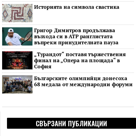
Историята на символа свастика
Григор Димитров продължава
възхода си в ATP ранглистата
въпреки принудителната пауза
„Турандот“ поставя тържествения
финал на „Опера на площада“ в
София
Българските олимпийци донесоха
68 медала от международни форуми
СВЪРЗАНИ ПУБЛИКАЦИИ