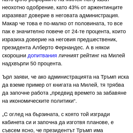
неохотно одобрение, като 43% от аржентинците
изразяват доверие в неговата администрация.
Макар че това е по-малко от половината, то все
пак е значително повече от 24-те процента, които
изразиха доверие на неговия предшественик,
президента Алберто Фернандес. А в някои
скорошни
допитвания
личният рейтинг на Милей
надхвърли 50 процента.
Ърл заяви, че ако администрацията на Тръмп иска
да вземе пример от книгата на Милей, тя трябва
да започне работа „предвид времето за забавяне
на икономическите политики“.
„С оглед на бързината, с която той изгради
кабинета си и започна да изготвя планове, е
съвсем ясно, че президентът Тръмп има