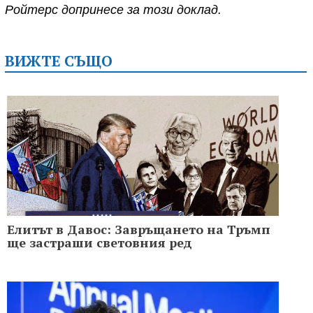
Ройтерс допринесе за този доклад.
ВИЖТЕ СЪЩО
Елитът в Давос: Завръщането на Тръмп
ще застраши световния ред