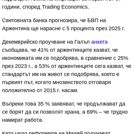
години, според Trading Economics.
Световната банка прогнозира, че БВП на
Аржентина ще нарасне с 5 процента през 2025 г.
Декемврийско проучване на Галъп
анкета
съобщава, че 41% от аржентинците казват, че
икономиката им се подобрява, в сравнение с 25%
през 2023 г., а 53% от аржентинците сега казват, че
стандартът им на живот се подобрява, което е
първият път, когато мнозинството отговаря
положително от 2015 г. насам.
Въпреки това 35 % заявяват, че продължават да
се борят да си позволят храна, а 69% – че трудно
намират работа.
Като цяло реформите на Милей получават