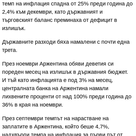
темп на инфлация спадна от 25% преди година до
2,4% към декември, като държавният и
търговският баланс преминаха от дефицит в
излишък.
Държавните разходи бяха намалени с почти една
трета.
През ноември Аржентина обяви деветия си
пореден месец на излишък в държавния бюджет.
И тъй като инфлацията е под 3% на месец,
централната банка на Аржентина намали
лихвените проценти от над 100% преди година до
36% в края на ноември.
През септември темпът на нарастване на
заплатите в Аржентина, който беше 4,7%,
надхвърли темпа на инфлация за първи път от