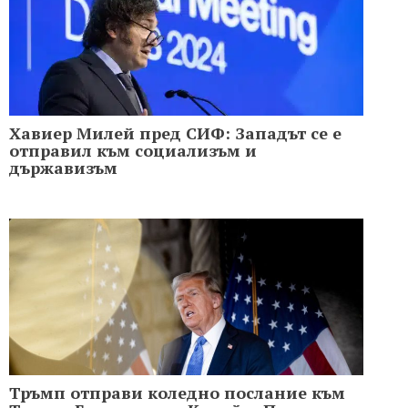
Хавиер Милей пред СИФ: Западът се е
отправил към социализъм и
държавизъм
Тръмп отправи коледно послание към