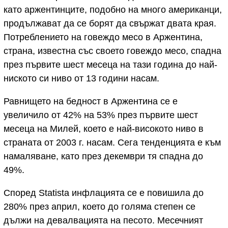
като аржентинците, подобно на много американци,
продължават да се борят да свържат двата края.
Потреблението на говеждо месо в Аржентина,
страна, известна със своето говеждо месо, спадна
през първите шест месеца на тази година до най-
ниското си ниво от 13 години насам.
Равнището на бедност в Аржентина се е
увеличило от 42% на 53% през първите шест
месеца на Милей, което е най-високото ниво в
страната от 2003 г. насам. Сега тенденцията е към
намаляване, като през декември тя спадна до
49%.
Според Statista инфлацията се е повишила до
280% през април, което до голяма степен се
дължи на девалвацията на песото. Месечният