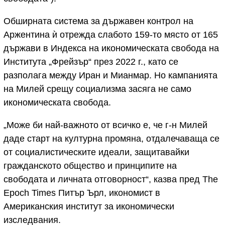
Обширната система за държавен контрол на
Аржентина ѝ отрежда слабото 159-то място от 165
държави в Индекса на икономическата свобода на
Института „Фрейзър“ през 2022 г., като се
разполага между Иран и Мианмар. Но кампанията
на Милей срещу социализма засяга не само
икономическата свобода.
„Може би най-важното от всичко е, че г-н Милей
даде старт на културна промяна, отдалечаваща се
от социалистическите идеали, защитавайки
гражданското общество и принципите на
свободата и личната отговорност“, казва пред The
Epoch Times Питър Ърл, икономист в
Американския институт за икономически
изследвания.