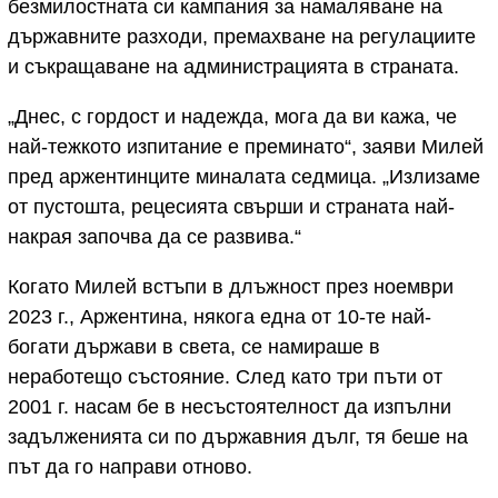
безмилостната си кампания за намаляване на
държавните разходи, премахване на регулациите
и съкращаване на администрацията в страната.
„Днес, с гордост и надежда, мога да ви кажа, че
най-тежкото изпитание е преминато“, заяви Милей
пред аржентинците миналата седмица. „Излизаме
от пустошта, рецесията свърши и страната най-
накрая започва да се развива.“
Когато Милей встъпи в длъжност през ноември
2023 г., Аржентина, някога една от 10-те най-
богати държави в света, се намираше в
неработещо състояние. След като три пъти от
2001 г. насам бе в несъстоятелност да изпълни
задълженията си по държавния дълг, тя беше на
път да го направи отново.