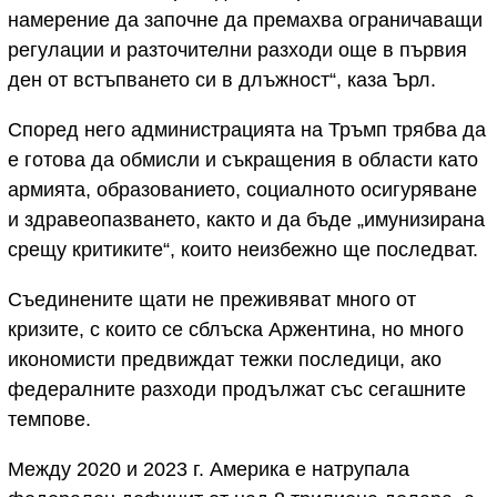
намерение да започне да премахва ограничаващи
регулации и разточителни разходи още в първия
ден от встъпването си в длъжност“, каза Ърл.
Според него администрацията на Тръмп трябва да
е готова да обмисли и съкращения в области като
армията, образованието, социалното осигуряване
и здравеопазването, както и да бъде „имунизирана
срещу критиките“, които неизбежно ще последват.
Съединените щати не преживяват много от
кризите, с които се сблъска Аржентина, но много
икономисти предвиждат тежки последици, ако
федералните разходи продължат със сегашните
темпове.
Между 2020 и 2023 г. Америка е натрупала