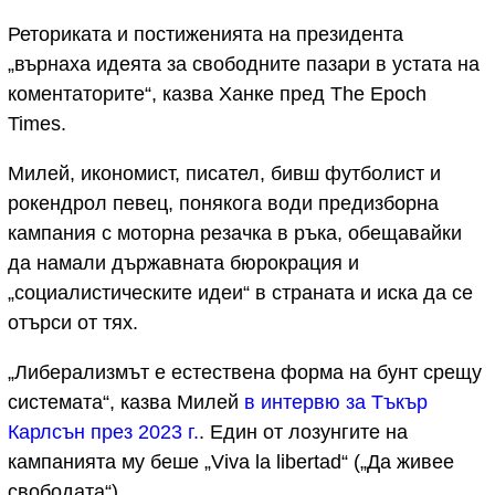
Реториката и постиженията на президента
„върнаха идеята за свободните пазари в устата на
коментаторите“, казва Ханке пред The Epoch
Times.
Милей, икономист, писател, бивш футболист и
рокендрол певец, понякога води предизборна
кампания с моторна резачка в ръка, обещавайки
да намали държавната бюрокрация и
„социалистическите идеи“ в страната и иска да се
отърси от тях.
„Либерализмът е естествена форма на бунт срещу
системата“, казва Милей
в интервю за Тъкър
Карлсън през 2023 г.
. Един от лозунгите на
кампанията му беше „Viva la libertad“ („Да живее
свободата“).