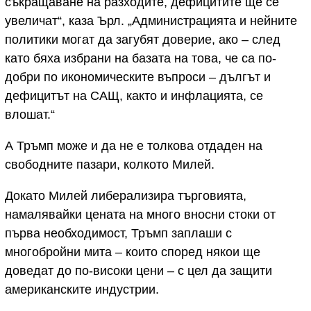
съкращаване на разходите, дефицитите ще се
увеличат“, каза Ърл. „Администрацията и нейните
политики могат да загубят доверие, ако – след
като бяха избрани на базата на това, че са по-
добри по икономическите въпроси – дългът и
дефицитът на САЩ, както и инфлацията, се
влошат.“
А Тръмп може и да не е толкова отдаден на
свободните пазари, колкото Милей.
Докато Милей либерализира търговията,
намалявайки цената на много вносни стоки от
първа необходимост, Тръмп заплаши с
многобройни мита – които според някои ще
доведат до по-високи цени – с цел да защити
американските индустрии.