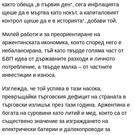
както обеща „в първия ден“, сега инфлацията
щеше да е мъртва като нокът, а капиталовият
контрол щеше да е в историята“, добави той.
Милей работи и за преориентиране на
аржентинската икономика, която според него е
небалансирана, тъй като твърде голяма част от
БВП идва от държавните разходи и личното
потребление, а твърде малка – от частните
инвестиции и износа.
Изглежда, че той успява в тази насока,
превръщайки търговския дефицит на страната в
търговски излишък през тази година. Аржентина е
богата на суровини като литий и мед, които са от
съществено значение за изграждането на
електрически батерии и далекопроводи за