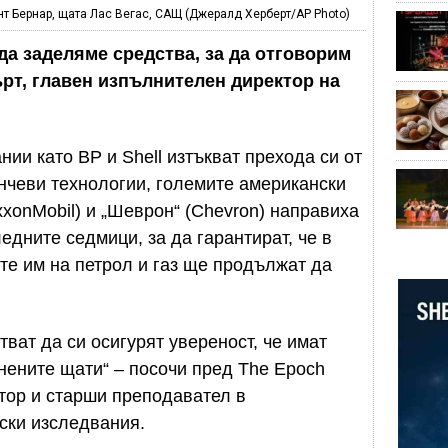
нт Бернар, щата Лас Вегас, САЩ (Джералд Херберт/AP Photo)
да заделяме средства, за да отговорим
ърт, главен изпълнителен директор на
ии като BP и Shell изтъкват прехода си от
нчеви технологии, големите американски
xonMobil) и „Шеврон“ (Chevron) направиха
дните седмици, за да гарантират, че в
ите им на петрол и газ ще продължат да
ват да си осигурят увереност, че имат
нените щати“ – посочи пред The Epoch
тор и старши преподавател в
ски изследвания.