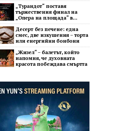
целия свят
„Турандот“ поставя
тържествения финал на
„Опера на площада“ в
София
Десерт без печене: една
смес, две изкушения – торта
или енергийни бонбони
„Жизел“ – балетът, който
напомня, че духовната
красота побеждава смъртта