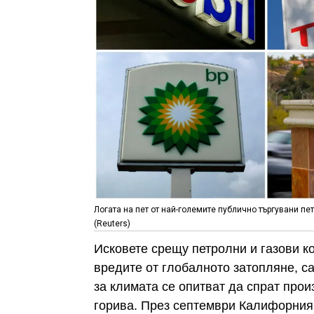
Логата на пет от най-големите публично търгувани петр
(Reuters)
Исковете срещу петролни и газови ко
вредите от глобалното затопляне, са
за климата се опитват да спрат прои
горива. През септември Калифорния