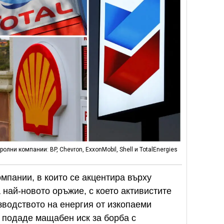
олни компании: BP, Chevron, ExxonMobil, Shell и TotalEnergies
мпании, в които се акцентира върху
 най-новото оръжие, с което активистите
зводството на енергия от изкопаеми
 подаде мащабен иск за борба с