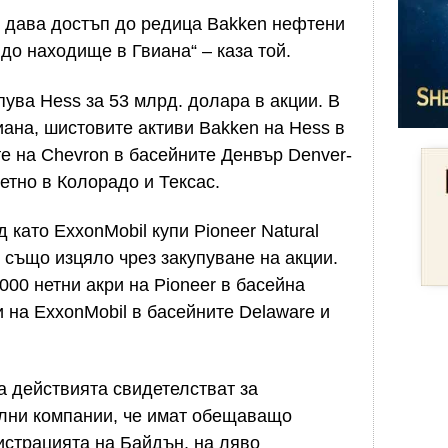
м дава достъп до редица Bakken нефтени
до находище в Гвиана“ – каза той.
пува Hess за 53 млрд. долара в акции. В
иана, шистовите активи Bakken на Hess в
е на Chevron в басейните Денвър Denver-
ветно в Колорадо и Тексас.
 като ExxonMobil купи Pioneer Natural
 също изцяло чрез закупуване на акции.
00 нетни акри на Pioneer в басейна
и на ExxonMobil в басейните Delaware и
 действията свидетелстват за
олни компании, че имат обещаващо
истрацията на Байдън, на ляво