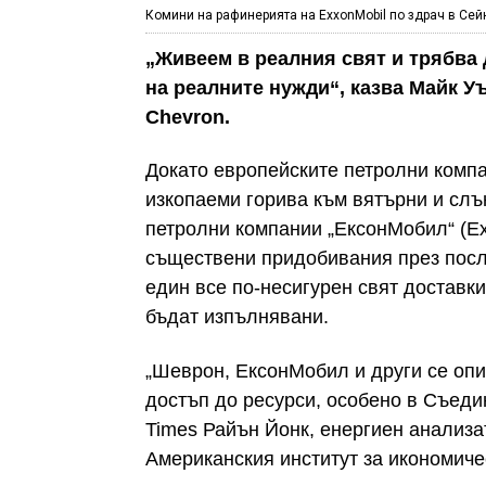
Комини на рафинерията на ExxonMobil по здрач в Сей
„Живеем в реалния свят и трябва 
на реалните нужди“, казва Майк У
Chevron.
Докато европейските петролни компан
изкопаеми горива към вятърни и слъ
петролни компании „ЕксонМобил“ (Ex
съществени придобивания през после
един все по-несигурен свят доставк
бъдат изпълнявани.
„Шеврон, ЕксонМобил и други се опит
достъп до ресурси, особено в Съеди
Times Райън Йонк, енергиен анализа
Американския институт за икономиче