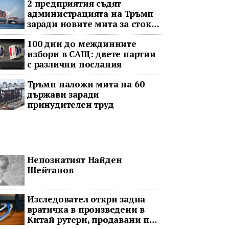
2 предприятия съдят
администрацията на Тръмп
заради новите мита за стоки
с принудителен труд
100 дни до междинните
избори в САЩ: двете партии
с различни послания
Тръмп наложи мита на 60
държави заради
принудителен труд
Непознатият Найден
Шейтанов
Изследовател откри задна
вратичка в произведени в
Китай рутери, продавани по