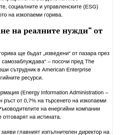
те, социалните и управленските (ESG)
то на изкопаеми горива.
не на реалните нужди“ от
 горива ще бъдат „изведени“ от пазара през
 самозаблуждава“ – посочи пред The
ши сътрудник в American Enterprise
ргийните ресурси.
ация (Energy Information Administration –
н ръст от 0,7% на търсенето на изкопаеми
 Ръководителите на енергийни компании
е отговарят на истината.
– заяви главният изпълнителен директор на