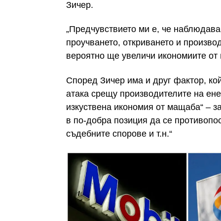
Зичер.
„Предчувствието ми е, че наблюдава
проучването, откриването и произво
вероятно ще увеличи икономиите от 
Според Зичер има и друг фактор, ко
атака срещу производителите на ене
изкуствена икономия от мащаба“ – з
в по-добра позиция да се противопос
съдебните спорове и т.н.“