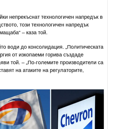
йки непрекъснат технологичен напредък в
дството, този технологичен напредък
мащаба“ – каза той.
йто води до консолидация. „Политическата
ргия от изкопаеми горива създаде
аяви той. – „По-големите производители са
тавят на атаките на регулаторите,