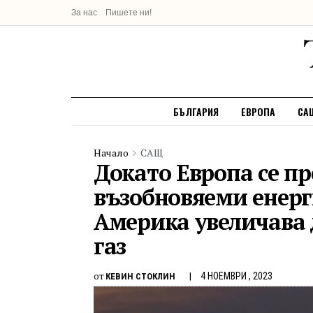
За нас
Пишете ни!
БЪЛГАРИЯ
ЕВРОПА
СА
Начало
САЩ
Докато Европа се п
възобновяеми енер
Америка увеличава 
газ
от
4 НОЕМВРИ , 2023
КЕВИН СТОКЛИН