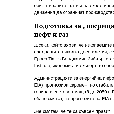
ориентираните щати и на екологични
движения да ограничат производство
Подготовка за „посреща
нефт и газ
„Всеки, който вярва, че изкопаемите
следващите няколко десетилетия, се
Epoch Times Бенджамин Зийчър, стар
Institute, икономист и експерт по ене
Администрацията за енергийна информ
EIA) прогнозира скромен, но стабиле
горива в световен мащаб до 2050 г.
обаче смятат, че прогнозите на EIA н
„Не смятам, че те са съвсем прави“ 