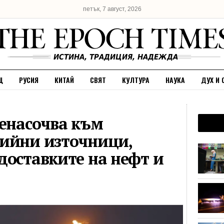
петък, 7 август, 2026
Щ
РУСИЯ
КИТАЙ
СВЯТ
КУЛТУРА
НАУКА
ДУХ И 
ренасочва към
гийни източници,
доставките на нефт и