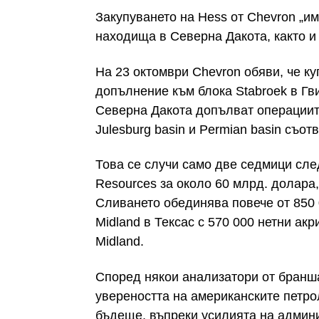
Закупуването на Hess от Chevron „и
находища в Северна Дакота, както и 
На 23 октомври Chevron обяви, че ку
допълнение към блока Stabroek в Гв
Северна Дакота допълват операциит
Julesburg basin и Permian basin съот
Това се случи само две седмици след
Resources за около 60 млрд. долара,
Сливането обединява повече от 850 0
Midland в Тексас с 570 000 нетни акр
Midland.
Според някои анализатори от бранша
увереността на американските петр
бъдеще, въпреки усилията на админ