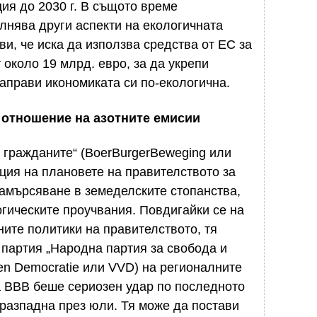
ия до 2030 г. В същото време
лнява други аспекти на екологичната
и, че иска да използва средства от ЕС за
около 19 млрд. евро, за да укрепи
направи икономиката си по-екологична.
 отношение на азотните емисии
 гражданите“ (BoerBurgerBeweging или
иция на плановете на правителството за
амърсяване в земеделските стопанства,
гическите проучвания. Повдигайки се на
ните политики на правителството, тя
партия „Народна партия за свобода и
id en Democratie или VVD) на регионалните
а BBB беше сериозен удар по последното
 разпадна през юли. Тя може да постави