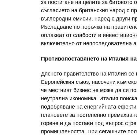
за постигане на целите за битовото о
съгласието на британския народ с п
въглеродни емисии, наред с други пр
Изследване по поръчка на правителс
оплакват от слабости в инвестицион
включително от непоследователна а
Противопоставянето на Италия на
Дясното правителство на Италия се 
Европейския съюз, насочени към еко
че местният бизнес не може да си п
неутрална икономика. Италия поиска
подобряване на енергийната ефектив
плановете за постепенно премахване
горене и да постави под въпрос стр
промишлеността. При сегашните поли