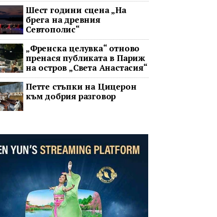
Шест години сцена „На
брега на древния
Севтополис“
„Френска целувка“ отново
пренася публиката в Париж
на остров „Света Анастасия“
Петте стъпки на Цицерон
към добрия разговор