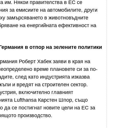
та им. Някои правителства в ЕС се
ния за емисиите на автомобилите, други
рху замърсяването в животновъдните
бряване на енергийната ефективност на
Германия в отпор на зелените политики
рмания Роберт Хабек заяви в края на
неопределено време плановете си за по-
адите, след като индустрията изказва
къпи и вредят на строителен сектор.
устрия, включително главният
нията Lufthansa Карстен Шпор, също
о да се постигнат новите цели на ЕС за
оящото производство.