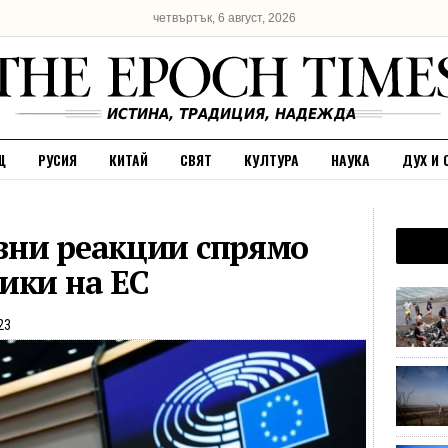
четвъртък, 6 август, 2026
Щ
РУСИЯ
КИТАЙ
СВЯТ
КУЛТУРА
НАУКА
ДУХ И 
вни реакции спрямо
ики на ЕС
23