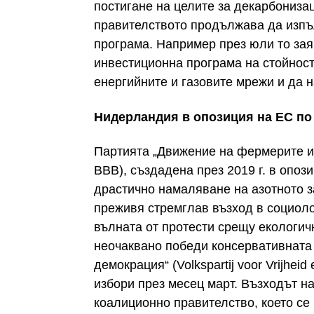
постигане на целите за декарбонизац
правителството продължава да изпъ
програма. Например през юли то заяв
инвестиционна програма на стойност 
енергийните и газовите мрежи и да 
Нидерландия в опозиция на ЕС по
Партията „Движение на фермерите и
BBB), създадена през 2019 г. в опоз
драстично намаляване на азотното з
преживя стремглав възход в социоло
вълната от протести срещу екологич
неочаквано победи консервативната 
демокрация“ (Volkspartij voor Vrijhe
избори през месец март. Възходът н
коалиционно правителство, което се