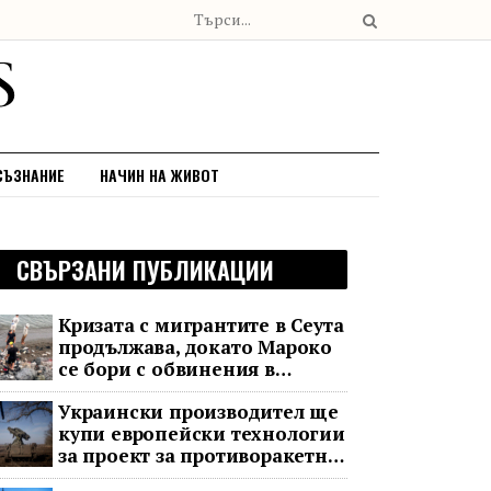
СЪЗНАНИЕ
НАЧИН НА ЖИВОТ
СВЪРЗАНИ ПУБЛИКАЦИИ
Кризата с мигрантите в Сеута
продължава, докато Мароко
се бори с обвинения в
чужбина и с гнева у дома
Украински производител ще
купи европейски технологии
за проект за противоракетна
отбрана