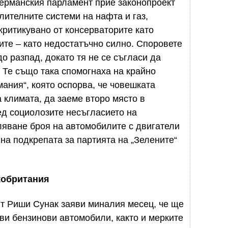
германския парламент прие законопроект
лителните системи на нафта и газ,
критикувано от консерваторите като
ите – като недостатъчно силно. Споровете
 разпад, докато тя не се съгласи да
 Те също така спомогнаха на крайно
ания“, която оспорва, че човешката
 климата, да заеме второ място в
ед социолозите несъгласието на
ляване броя на автомобилите с двигатели
на подкрепата за партията на „Зелените“
кобритания
т Риши Сунак заяви миналия месец, че ще
ви бензинови автомобили, както и мерките