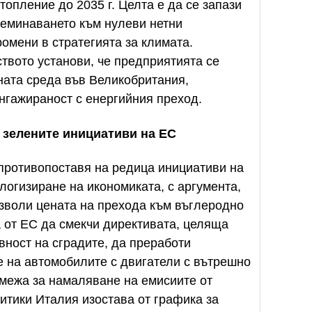
топление до 2035 г. Целта е да се запази
реминаването към нулеви нетни
омени в стратегията за климата.
твото установи, че предприятията се
ната среда във Великобритания,
нгажираност с енергийния преход.
 зелените инициативи на ЕС
противопоставя на редица инициативи на
логизиране на икономиката, с аргумента,
озволи цената на прехода към въглеродно
 от ЕС да смекчи директивата, целяща
ност на сградите, да преработи
 на автомобилите с двигатели с вътрешно
емежа за намаляване на емисиите от
тики Италия изостава от графика за