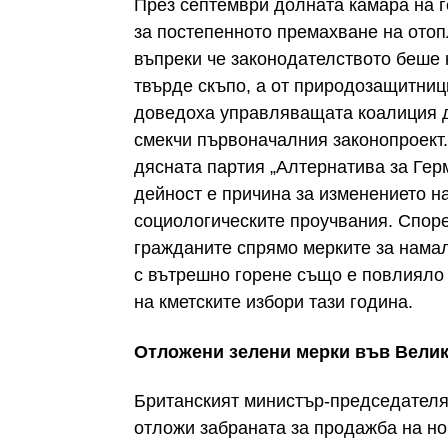
През септември долната камара на 
за постепенното премахване на отоп
въпреки че законодателството беше 
твърде скъпо, а от природозащитниц
доведоха управляващата коалиция до
смекчи първоначалния законопроект.
дясната партия „Алтернатива за Герм
дейност е причина за изменението на
социологическите проучвания. Спор
гражданите спрямо мерките за нама
с вътрешно горене също е повлияло 
на кметските избори тази година.
Отложени зелени мерки във Вели
Британският министър-председателя
отложи забраната за продажба на но