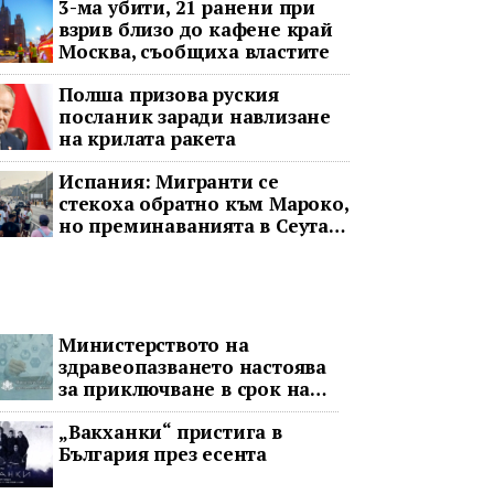
3-ма убити, 21 ранени при
взрив близо до кафене край
Москва, съобщиха властите
Полша призова руския
посланик заради навлизане
на крилата ракета
Испания: Мигранти се
стекоха обратно към Мароко,
но преминаванията в Сеута
не спряха
Министерството на
здравеопазването настоява
за приключване в срок на
два ключови строителни
„Вакханки“ пристига в
проекта
България през есента