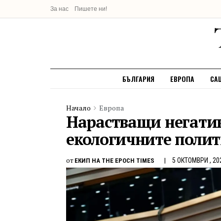
За нас
Пишете ни!
БЪЛГАРИЯ
ЕВРОПА
СА
Начало
Европа
Нарастващи негати
екологичните полит
от
5 ОКТОМВРИ , 20
ЕКИП НА THE EPOCH TIMES