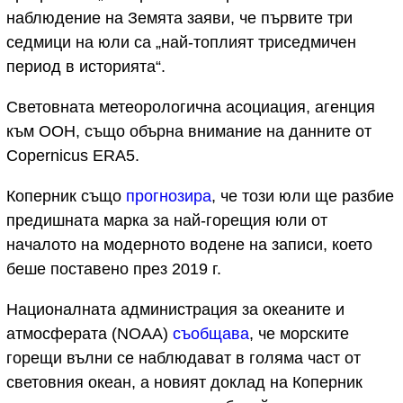
наблюдение на Земята заяви, че първите три
седмици на юли са „най-топлият триседмичен
период в историята“.
Световната метеорологична асоциация, агенция
към ООН, също обърна внимание на данните от
Copernicus ERA5.
Коперник също
прогнозира
, че този юли ще разбие
предишната марка за най-горещия юли от
началото на модерното водене на записи, което
беше поставено през 2019 г.
Националната администрация за океаните и
атмосферата (NOAA)
съобщава
, че морските
горещи вълни се наблюдават в голяма част от
световния океан, а новият доклад на Коперник