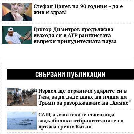
Стефан Цанев на 90 години – да е
жив и здрав!
Григор Димитров продължава
възхода си в ATP ранглистата
въпреки принудителната пауза
СВЪРЗАНИ ПУБЛИКАЦИИ
Израел ще ограничи ударите си в
Газа, за да даде шанс на плана на
Тръмп за разоръжаване на „Хамас“
САЩ и азиатските съюзници
задълбочиха отбранителните си
връзки срещу Китай