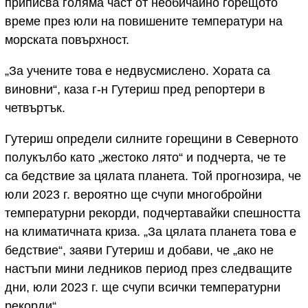
приписва голяма част от необичайно горещото
време през юли на повишените температури на
морската повърхност.
„За учените това е недвусмислено. Хората са
виновни“, каза г-н Гутериш пред репортери в
четвъртък.
Гутериш определи силните горещини в Северното
полукълбо като „жестоко лято“ и подчерта, че те
са бедствие за цялата планета. Той прогнозира, че
юли 2023 г. вероятно ще счупи многобройни
температурни рекорди, подчертавайки спешността
на климатичната криза. „За цялата планета това е
бедствие“, заяви Гутериш и добави, че „ако не
настъпи мини ледников период през следващите
дни, юли 2023 г. ще счупи всички температурни
рекорди“.