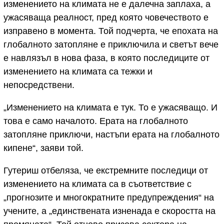
изменението на климата не е далечна заплаха, а
ужасяваща реалност, пред която човечеството е
изправено в момента. Той подчерта, че епохата на
глобалното затопляне е приключила и светът вече
е навлязъл в нова фаза, в която последиците от
изменението на климата са тежки и
непосредствени.
„Изменението на климата е тук. То е ужасяващо. И
това е само началото. Ерата на глобалното
затопляне приключи, настъпи ерата на глобалното
кипене“, заяви той.
Гутериш отбеляза, че екстремните последици от
изменението на климата са в съответствие с
„прогнозите и многократните предупреждения“ на
учените, а „единствената изненада е скоростта на