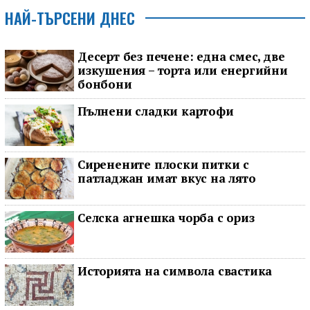
НАЙ-ТЪРСЕНИ ДНЕС
Десерт без печене: една смес, две
изкушения – торта или енергийни
бонбони
Пълнени сладки картофи
Сиренените плоски питки с
патладжан имат вкус на лято
Селска агнешка чорба с ориз
Историята на символа свастика