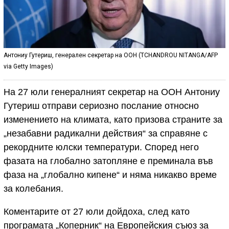
Антониу Гутериш, генерален секретар на ООН (TCHANDROU NITANGA/AFP
via Getty Images)
На 27 юли генералният секретар на ООН Антониу
Гутериш отправи сериозно послание относно
изменението на климата, като призова страните за
„незабавни радикални действия“ за справяне с
рекордните юлски температури. Според него
фазата на глобално затопляне е преминала във
фаза на „глобално кипене“ и няма никакво време
за колебания.
Коментарите от 27 юли дойдоха, след като
програмата „Коперник“ на Европейския съюз за