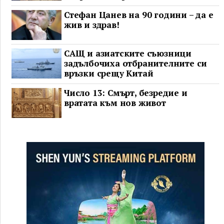
Стефан Цанев на 90 години – да е
жив и здрав!
САЩ и азиатските съюзници
задълбочиха отбранителните си
връзки срещу Китай
Число 13: Смърт, безредие и
вратата към нов живот