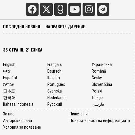
ПОСЛЕДНИ НОВИНИ
НАПРАВЕТЕ ДАРЕНИЕ
35 СТРАНИ, 21 ЕЗИКА
English
Français
Українська
中文
Deutsch
Română
Español
Italiano
Česky
עברית
Português
Slovenščina
日本語
Svenska
Polski
한국어
Nederlands
Türkçe
Bahasa Indonesia
Русский
فارسی
За нас
Пишете ни!
Авторски права
Поверителност на информацията
Условия за ползване