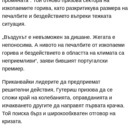
промяната“. Той отново призова сектора на
изкопаемите горива, като разкритикува размера на
печалбите и бездействието въпреки тежката
ситуация.
„Въздухът е невъзможен за дишане. Жегата е
непоносима. А нивото на печалбите от изкопаеми
горива и бездействието в областта на климата са
неприемливи“, заяви бившият португалски
премиер.
Приканвайки лидерите да предприемат
решителни действия, Гутериш призова да се
сложи край на колебанията, оправданията и
изчакването другите да направят първата крачка.
Той поиска бърз и широкообхватен отговор на
кризата.