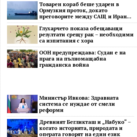
Товарен кораб беше ударен в
Ормузкия проток, докато
преговорите между САЩ и Иран
останаха в безизходица
Глухарчето показа обещаващи
резултати срещу рак – необходими
са изпитания с хора
ООН предупреждава: Судан е на
прага на пълномащабна
гражданска война
Министър Ивкова: Здравната
система се нуждае от смели
реформи
Древният Бегликташ и „Набуко“ –
когато историята, природата и
операта говорят на един език