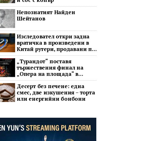
Непознатият Найден
Шейтанов
Изследовател откри задна
вратичка в произведени в
Китай рутери, продавани по
целия свят
„Турандот“ поставя
тържествения финал на
„Опера на площада“ в
София
Десерт без печене: една
смес, две изкушения – торта
или енергийни бонбони