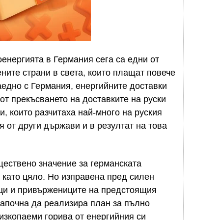
оенергията в Германия сега са едни от
ните страни в света, които плащат повече
аедно с Германия, енергийните доставки
от прекъсването на доставките на руски
и, които разчитаха най-много на руския
я от други държави и в резултат на това
ществено значение за германската
а като цяло. Но изправена пред силен
ици и привържениците на предстоящия
започна да реализира план за пълно
изкопаеми горива от енергийния си