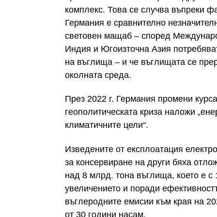
комплекс. Това се случва въпреки ф
Германия е сравнително незначителн
световен мащаб – според Междунаро
Индия и Югоизточна Азия потребяват
на въглища – и че въглищата се пре
околната среда.
През 2022 г. Германия промени курса
геополитическата криза наложи „ене
климатичните цели“.
Изведените от експлоатация електро
за консервиране на други бяха отло
над 8 млрд. тона въглища, което е с
увеличението и поради ефективностт
въглеродните емисии към края на 202
от 30 години насам.