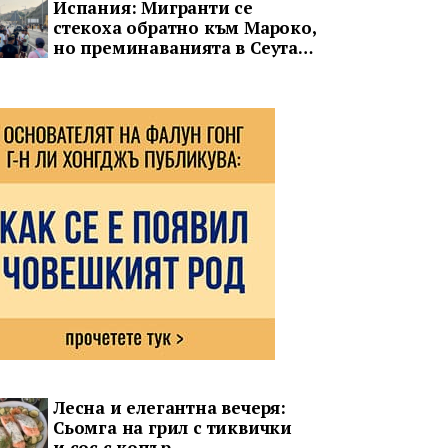
Испания: Мигранти се
стекоха обратно към Мароко,
но преминаванията в Сеута
не спряха
Лесна и елегантна вечеря:
Сьомга на грил с тиквички
и сос с копър