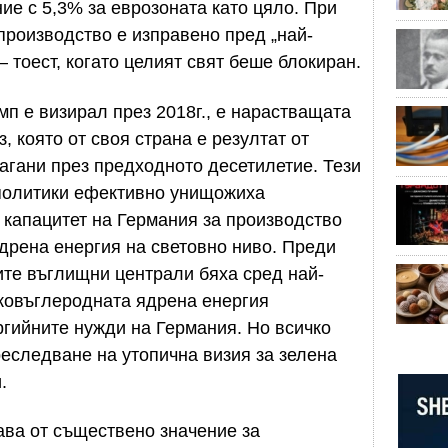
ие с 5,3% за еврозоната като цяло. При
производство е изправено пред „най-
 – тоест, когато целият свят беше блокиран.
мп е визирал през 2018г., е нарастващата
, която от своя страна е резултат от
лагани през предходното десетилетие. Тези
политики ефективно унищожиха
 капацитет на Германия за производство
ядрена енергия на световно ниво. Преди
ите въглищни централи бяха сред най-
сковъглеродната ядрена енергия
ргийните нужди на Германия. Но всичко
реследване на утопична визия за зелена
.
тава от съществено значение за