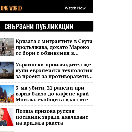
СВЪРЗАНИ ПУБЛИКАЦИИ
Кризата с мигрантите в Сеута
продължава, докато Мароко
се бори с обвинения в
чужбина и с гнева у дома
Украински производител ще
купи европейски технологии
за проект за противоракетна
отбрана
3-ма убити, 21 ранени при
взрив близо до кафене край
Москва, съобщиха властите
Полша призова руския
посланик заради навлизане
на крилата ракета