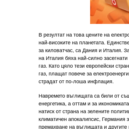
В резултат на това цените на електр
най-високите на планетата. Единстве
за киловатчас, са Дания и Италия. З
на Италия бяха най-силно засегнати 
газ. Като цяло тези европейски стран
газ, плащат повече за електроенерги
страдат от по-лоша инфлация.
Навремето въглищата са били от съ
енергетика, а оттам и за икономикат
натиск от страна на зелените полит
климатичен апокалипсис, Германия 
премахване на въглищата и другите 