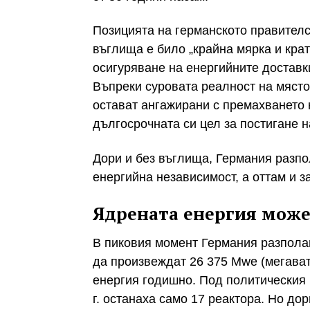
Позицията на германското правителс
въглища е било „крайна мярка и кра
осигуряване на енергийните доставк
Въпреки суровата реалност на място,
остават ангажирани с премахването н
дългосрочната си цел за постигане н
Дори и без въглища, Германия разпо
енергийна независимост, а оттам и з
Ядрената енергия може
В пиковия момент Германия разполаг
да произвеждат 26 375 Mwe (мегава
енергия годишно. Под политическия 
г. останаха само 17 реактора. Но до