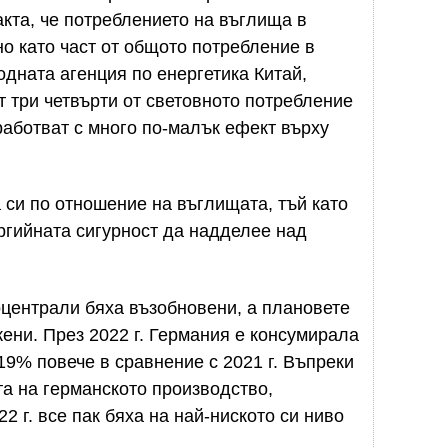
акта, че потреблението на въглища в
о като част от общото потребление в
дната агенция по енергетика Китай,
 три четвърти от световното потребление
работват с много по-малък ефект върху
 си по отношение на въглищата, тъй като
ргийната сигурност да надделее над
централи бяха възобновени, а плановете
жени. През 2022 г. Германия е консумирала
 19% повече в сравнение с 2021 г. Въпреки
а на германското производство,
2 г. все пак бяха на най-ниското си ниво