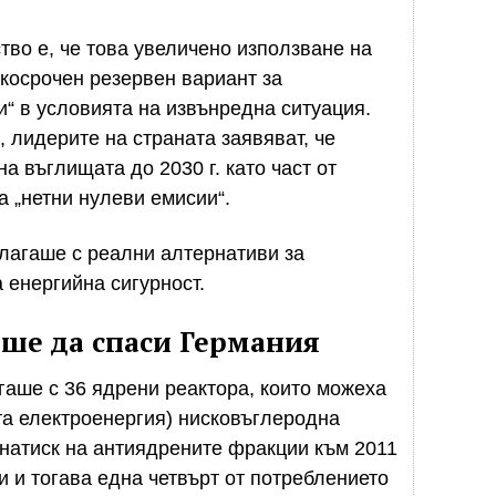
тво е, че това увеличено използване на
ткосрочен резервен вариант за
и“ в условията на извънредна ситуация.
 лидерите на страната заявяват, че
а въглищата до 2030 г. като част от
а „нетни нулеви емисии“.
лагаше с реални алтернативи за
а енергийна сигурност.
ше да спаси Германия
аше с 36 ядрени реактора, които можеха
та електроенергия) нисковъглеродна
натиск на антиядрените фракции към 2011
ри и тогава една четвърт от потреблението