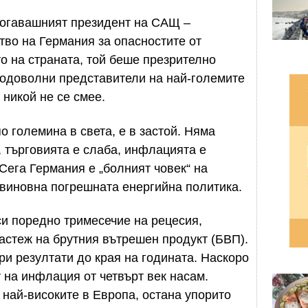
 тогавашният президент на САЩ –
во на Германия за опасностите от
о на страната, той беше презрително
модоволни представители на най-големите
 никой не се смее.
о големина в света, е в застой. Няма
, търговията е слаба, инфлацията е
 Сега Германия е „болният човек“ на
е виновна погрешната енергийна политика.
си поредно тримесечие на рецесия,
астеж на брутния вътрешен продукт (БВП).
ри резултати до края на годината. Наскоро
 на инфлация от четвърт век насам.
 най-високите в Европа, остана упорито