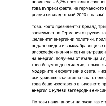
повишена – 6,2% през юли в сравнен
това въпреки факта, че германското 
резкия си спад от май 2020 г. насам“
Това, което президентът Доналд Тръ
зависимост на Германия от руския газ
„зелените“ енергийни политики, при
недалновидни и самозабравящи се 
високоефективния и евтин вътрешен
на енергия, получена от въглища и 
това безумно десетилетие, германск
модерните и ефективни в света. Ни
осигуряваше значителна част от ене
това беше изоставено в кичозното п
енергия с нулеви въглеродни емисии
По този начин вносът на руски газ с