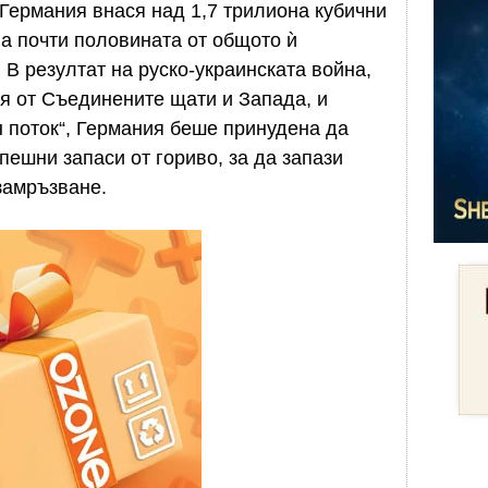
 Германия внася над 1,7 трилиона кубични
ва почти половината от общото ѝ
. В резултат на руско-украинската война,
я от Съединените щати и Запада, и
 поток“, Германия беше принудена да
пешни запаси от гориво, за да запази
замръзване.