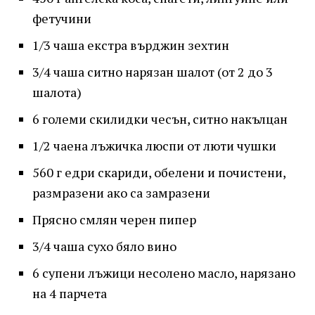
фетучини
1/3 чаша екстра върджин зехтин
3/4 чаша ситно нарязан шалот (от 2 до 3
шалота)
6 големи скилидки чесън, ситно накълцан
1/2 чаена лъжичка люспи от люти чушки
560 г едри скариди, обелени и почистени,
размразени ако са замразени
Прясно смлян черен пипер
3/4 чаша сухо бяло вино
6 супени лъжици несолено масло, нарязано
на 4 парчета