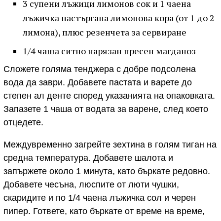
3 супени лъжици лимонов сок и 1 чаена
лъжичка настъргана лимонова кора (от 1 до 2
лимона), плюс резенчета за сервиране
1/4 чаша ситно нарязан пресен магданоз
Сложете голяма тенджера с добре подсолена
вода да заври. Добавете пастата и варете до
степен ал денте според указанията на опаковката.
Запазете 1 чаша от водата за варене, след което
отцедете.
Междувременно загрейте зехтина в голям тиган на
средна температура. Добавете шалота и
запържете около 1 минута, като бъркате редовно.
Добавете чесъна, люспите от люти чушки,
скаридите и по 1/4 чаена лъжичка сол и черен
пипер. Гответе, като бъркате от време на време,