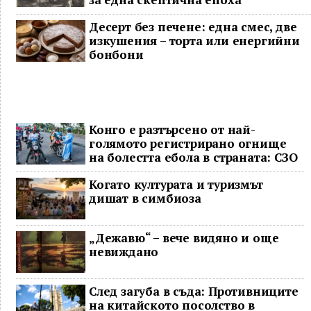
Десерт без печене: една смес, две
изкушения – торта или енергийни
бонбони
Конго е разтърсено от най-
голямото регистрирано огнище
на болестта ебола в страната: СЗО
Когато културата и туризмът
дишат в симбиоза
„Дежавю“ – вече видяно и още
невиждано
След загуба в съда: Противниците
на китайското посолство в