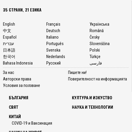
35 СТРАНИ, 21 ЕЗИКА
English
Français
Українська
中文
Deutsch
Română
Español
Italiano
Česky
עברית
Português
Slovenščina
日本語
Svenska
Polski
한국어
Nederlands
Türkçe
Bahasa Indonesia
Русский
فارسی
За нас
Пишете ни!
Авторски права
Поверителност на информацията
Условия за ползване
БЪЛГАРИЯ
КУЛТУРА И ИЗКУСТВО
СВЯТ
НАУКА И ТЕХНОЛОГИИ
КИТАЙ
COVID-19 и Ваксинация