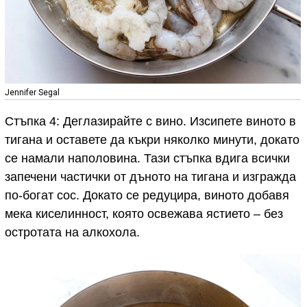
Jennifer Segal
Стъпка 4: Деглазирайте с вино. Изсипете виното в
тигана и оставете да къкри няколко минути, докато
се намали наполовина. Тази стъпка вдига всички
запечени частички от дъното на тигана и изгражда
по-богат сос. Докато се редуцира, виното добавя
мека киселинност, която освежава ястието – без
остротата на алкохола.