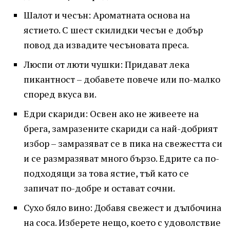
Шалот и чесън: Ароматната основа на
ястието. С шест скилидки чесън е добър
повод да извадите чесъновата преса.
Люспи от люти чушки: Придават лека
пикантност – добавете повече или по-малко
според вкуса ви.
Едри скариди: Освен ако не живеете на
брега, замразените скариди са най-добрият
избор – замразяват се в пика на свежестта си
и се размразяват много бързо. Едрите са по-
подходящи за това ястие, тъй като се
запичат по-добре и остават сочни.
Сухо бяло вино: Добавя свежест и дълбочина
на соса. Изберете нещо, което с удоволствие