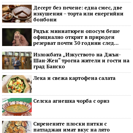
Десерт без печене: една смес, две
изкушения – торта или енергийни
бонбони
Рядък миниатюрен опосум беше
официално открит в природен
резерват почти 30 години след
последното му наблюдение
Изложбата „Изкуството на Джън-
Шан-Жен“ трогна жители и гости на
град Банско
Лека и свежа картофена салата
Селска агнешка чорба с ориз
Сиренените плоски питки с
патладжан имат вкус на лято