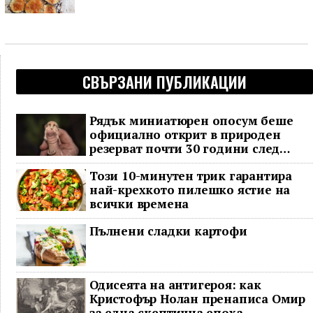
СВЪРЗАНИ ПУБЛИКАЦИИ
Рядък миниатюрен опосум беше
официално открит в природен
резерват почти 30 години след
последното му наблюдение
Този 10-минутен трик гарантира
най-крехкото пилешко ястие на
всички времена
Пълнени сладки картофи
Одисеята на антигероя: как
Кристофър Нолан пренаписа Омир
за една скептична епоха