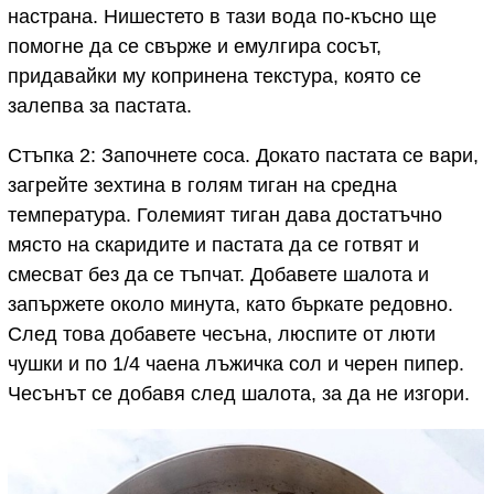
настрана. Нишестето в тази вода по-късно ще
помогне да се свърже и емулгира сосът,
придавайки му копринена текстура, която се
залепва за пастата.
Стъпка 2: Започнете соса. Докато пастата се вари,
загрейте зехтина в голям тиган на средна
температура. Големият тиган дава достатъчно
място на скаридите и пастата да се готвят и
смесват без да се тъпчат. Добавете шалота и
запържете около минута, като бъркате редовно.
След това добавете чесъна, люспите от люти
чушки и по 1/4 чаена лъжичка сол и черен пипер.
Чесънът се добавя след шалота, за да не изгори.