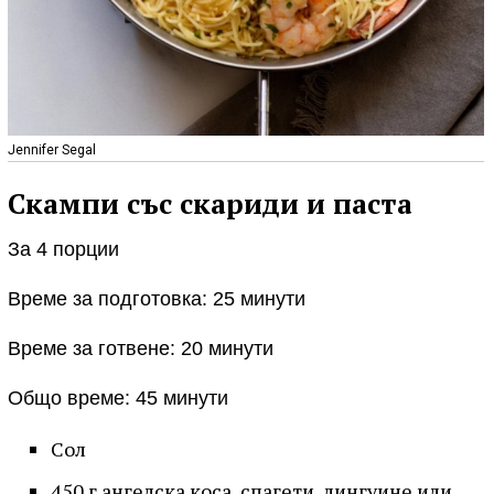
Jennifer Segal
Скампи със скариди и паста
За 4 порции
Време за подготовка: 25 минути
Време за готвене: 20 минути
Общо време: 45 минути
Сол
450 г ангелска коса, спагети, лингуине или