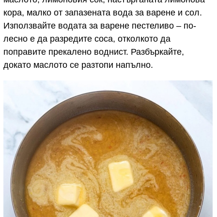
кора, малко от запазената вода за варене и сол.
Използвайте водата за варене пестеливо – по-
лесно е да разредите соса, отколкото да
поправите прекалено воднист. Разбъркайте,
докато маслото се разтопи напълно.