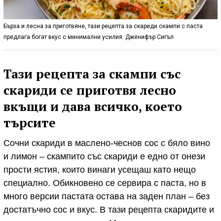
Бърза и лесна за приготвяне, тази рецепта за скариди скампи с паста
предлага богат вкус с минимални усилия. Дженифър Сигъл
Тази рецепта за скампи със
скариди се приготвя лесно
вкъщи и дава всичко, което
търсите
Сочни скариди в маслено-чеснов сос с бяло вино
и лимон – скампито със скариди е едно от онези
прости ястия, които винаги усещаш като нещо
специално. Обикновено се сервира с паста, но в
много версии пастата остава на заден план – без
достатъчно сос и вкус. В тази рецепта скаридите и