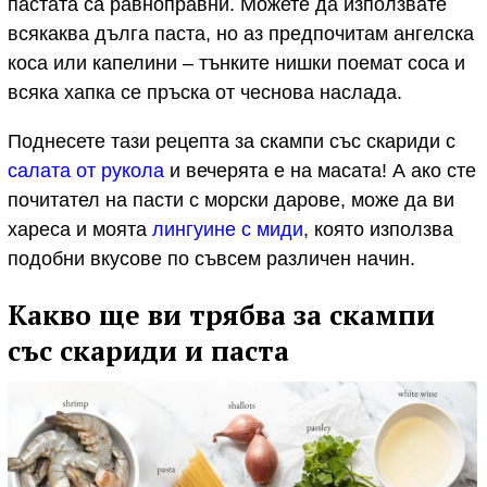
пастата са равноправни. Можете да използвате
всякаква дълга паста, но аз предпочитам ангелска
коса или капелини – тънките нишки поемат соса и
всяка хапка се пръска от чеснова наслада.
Поднесете тази рецепта за скампи със скариди с
салата от рукола
и вечерята е на масата! А ако сте
почитател на пасти с морски дарове, може да ви
хареса и моята
лингуине с миди
, която използва
подобни вкусове по съвсем различен начин.
Какво ще ви трябва за скампи
със скариди и паста