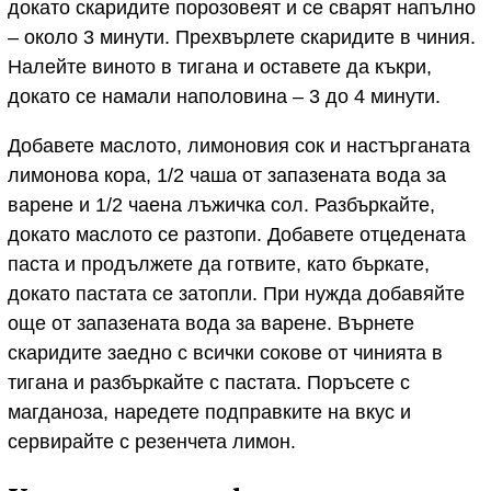
докато скаридите порозовеят и се сварят напълно
– около 3 минути. Прехвърлете скаридите в чиния.
Налейте виното в тигана и оставете да къкри,
докато се намали наполовина – 3 до 4 минути.
Добавете маслото, лимоновия сок и настърганата
лимонова кора, 1/2 чаша от запазената вода за
варене и 1/2 чаена лъжичка сол. Разбъркайте,
докато маслото се разтопи. Добавете отцедената
паста и продължете да готвите, като бъркате,
докато пастата се затопли. При нужда добавяйте
още от запазената вода за варене. Върнете
скаридите заедно с всички сокове от чинията в
тигана и разбъркайте с пастата. Поръсете с
магданоза, наредете подправките на вкус и
сервирайте с резенчета лимон.