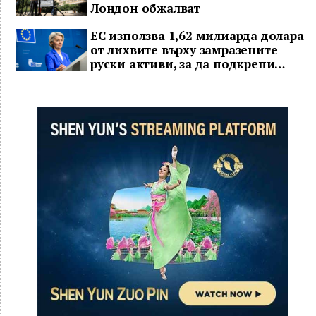
Лондон обжалват
ЕС използва 1,62 милиарда долара
от лихвите върху замразените
руски активи, за да подкрепи
Украйна