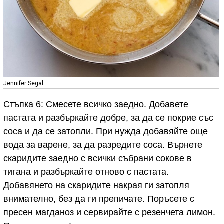
Jennifer Segal
Стъпка 6: Смесете всичко заедно. Добавете
пастата и разбъркайте добре, за да се покрие със
соса и да се затопли. При нужда добавяйте още
вода за варене, за да разредите соса. Върнете
скаридите заедно с всички събрани сокове в
тигана и разбъркайте отново с пастата.
Добавянето на скаридите накрая ги затопля
внимателно, без да ги препичате. Поръсете с
пресен магданоз и сервирайте с резенчета лимон.