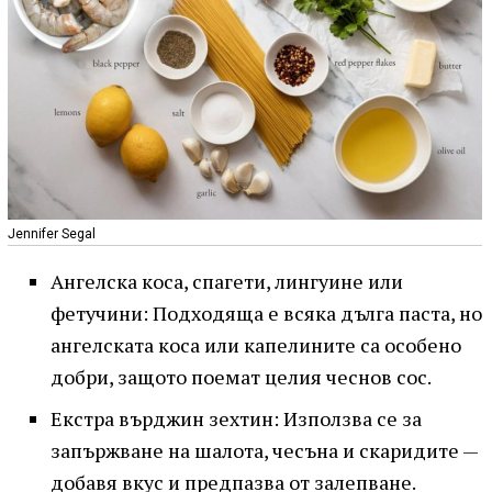
Jennifer Segal
Ангелска коса, спагети, лингуине или
фетучини: Подходяща е всяка дълга паста, но
ангелската коса или капелините са особено
добри, защото поемат целия чеснов сос.
Екстра върджин зехтин: Използва се за
запържване на шалота, чесъна и скаридите —
добавя вкус и предпазва от залепване.