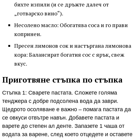
бихте изпили (и се дръжте далеч от
„готварско вино“).
Несолено масло: Обогатява соса и го прави
копринен.
Пресен лимонов сок и настъргана лимонова
кора: Балансират богатия сос с ярък, свеж
вкус.
Приготвяне стъпка по стъпка
Стъпка 1: Сварете пастата. Сложете голяма
тенджера с добре подсолена вода да заври.
Щедрото осоляване е важно – помага пастата да
се овкуси отвътре навън. Добавете пастата и
варете до степен ал денте. Запазете 1 чаша от
водата за варене, след което отцедете и оставете