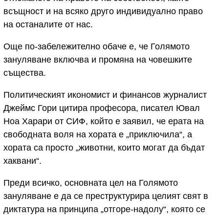
всъщност и на всяко друго индивидуално право
на останалите от нас.
Още по-забележително обаче е, че Голямото
зануляване включва и промяна на човешките
същества.
Политическият икономист и финансов журналист
Джеймс Гори цитира професора, писател Ювал
Ноа Харари от СИФ, който е заявил, че ерата на
свободната воля на хората е „приключила“, а
хората са просто „животни, които могат да бъдат
хаквани“.
Преди всичко, основната цел на Голямото
зануляване е да се преструктурира целият свят в
диктатура на принципа „отгоре-надолу“, която се