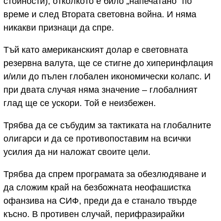
стойности), отколкото е било „напечатано“ по
време и след Втората световна война. И няма
никакви признаци да спре.
Тъй като американският долар е световната
резервна валута, ще се стигне до хиперинфлация
и/или до пълен глобален икономически колапс. И
при двата случая няма значение – глобалният
глад ще се ускори. Той е неизбежен.
Трябва да се събудим за тактиката на глобалните
олигарси и да се противопоставим на всички
усилия да ни наложат своите цели.
Трябва да спрем програмата за обезлюдяване и
да сложим край на безбожната неофашистка
офанзива на СИФ, преди да е станало твърде
късно. В противен случай, перифразирайки