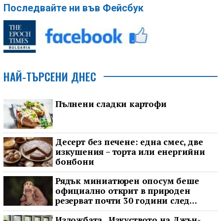
Последвайте ни във Фейсбук
НАЙ-ТЪРСЕНИ ДНЕС
Пълнени сладки картофи
Десерт без печене: една смес, две
изкушения – торта или енергийни
бонбони
Рядък миниатюрен опосум беше
официално открит в природен
резерват почти 30 години след
последното му наблюдение
Изложбата „Изкуството на Джън-