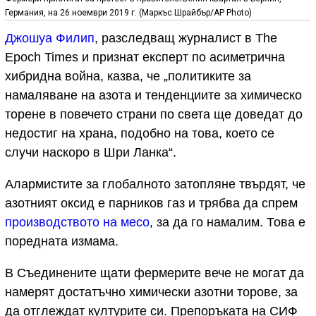
Германия, на 26 ноември 2019 г. (Mаркъс Шрайбър/AP Photo)
Джошуа Филип
, разследващ журналист в The
Epoch Times и признат експерт по асиметрична
хибридна война, казва, че „политиките за
намаляване на азота и тенденциите за химическо
торене в повечето страни по света ще доведат до
недостиг на храна, подобно на това, което се
случи наскоро в Шри Ланка“.
Алармистите за глобалното затопляне твърдят, че
азотният оксид е парников газ и трябва да спрем
производството на месо
, за да го намалим. Това е
поредната измама.
В Съединените щати фермерите вече не могат да
намерят достатъчно химически азотни торове, за
да отглеждат културите си. Препоръката на СИФ