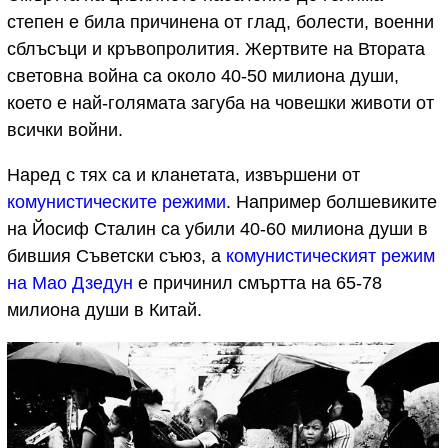
степен е била причинена от глад, болести, военни
сблъсъци и кръвопролития. Жертвите на Втората
световна война са около 40-50 милиона души,
което е най-голямата загуба на човешки животи от
всички войни.
Наред с тях са и кланетата, извършени от
комунистическите режими
. Например болшевиките
на Йосиф Сталин са убили 40-60 милиона души в
бившия Съветски съюз, а
комунистическият режим
на Мао Дзедун
е причинил смъртта на 65-78
милиона души в Китай.