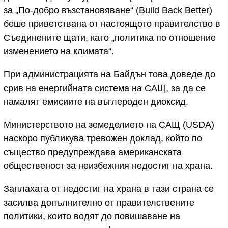
за „По-добро възстановяване“ (Build Back Better)
беше приветствана от настоящото правителство в
Съединените щати, като „политика по отношение
изменението на климата“.
При администрацията на Байдън това доведе до
срив на енергийната система на САЩ, за да се
намалят емисиите на въглероден диоксид.
Министерството на земеделието на САЩ (USDA)
наскоро публикува тревожен доклад, който по
същество предупреждава американската
общественост за неизбежния недостиг на храна.
Заплахата от недостиг на храна в тази страна се
засилва допълнително от правителствените
политики, които водят до повишаване на