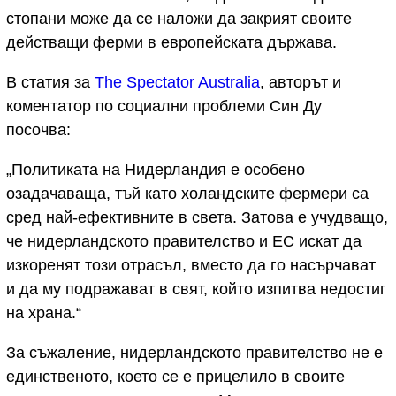
стопани може да се наложи да закрият своите
действащи ферми в европейската държава.
В статия за
The Spectator Australia
, авторът и
коментатор по социални проблеми Син Ду
посочва:
„Политиката на Нидерландия е особено
озадачаваща, тъй като холандските фермери са
сред най-ефективните в света. Затова е учудващо,
че нидерландското правителство и ЕС искат да
изкоренят този отрасъл, вместо да го насърчават
и да му подражават в свят, който изпитва недостиг
на храна.“
За съжаление, нидерландското правителство не е
единственото, което се е прицелило в своите