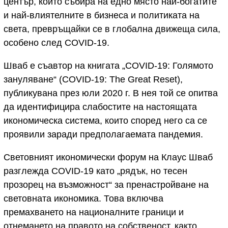
център, който събира на едно място най-богатите
и най-влиятелните в бизнеса и политиката на
света, превръщайки се в глобална движеща сила,
особено след COVID-19.
Шваб е съавтор на книгата „COVID-19: Голямото
зануляване“ (COVID-19: The Great Reset),
публикувана през юли 2020 г. В нея той се опитва
да идентифицира слабостите на настоящата
икономическа система, които според него са се
проявили заради предполагаемата пандемия.
Световният икономически форум на Клаус Шваб
разглежда COVID-19 като „рядък, но тесен
прозорец на възможност“ за пренастройване на
световната икономика. Това включва
премахването на националните граници и
отнемането на правото на собственост, както