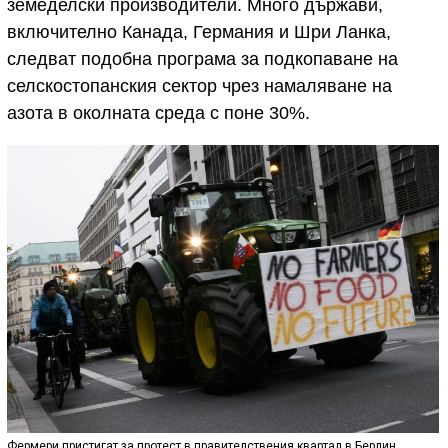
земеделски производители. Много държави,
включително Канада, Германия и Шри Ланка,
следват подобна програма за подкопаване на
селскостопанския сектор чрез намаляване на
азота в околната среда с поне 30%.
Фермери пристигат за протест в правителствения квартал в Берлин,