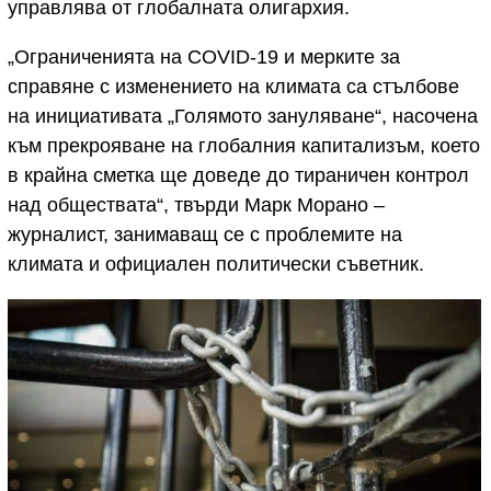
управлява от глобалната олигархия.
„Ограниченията на COVID-19 и мерките за
справяне с изменението на климата са стълбове
на инициативата „Голямото зануляване“, насочена
към прекрояване на глобалния капитализъм, което
в крайна сметка ще доведе до тираничен контрол
над обществата“, твърди Марк Морано –
журналист, занимаващ се с проблемите на
климата и официален политически съветник.