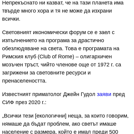
Непрекъснато ни казват, че на тази планета има
твърде много хора и тя не може да изхрани
всички.
Световният икономически форум се е заел с
изпълнението на програма за драстично
обезлюдяване на света. Това е програмата на
Римския клуб (Club of Rome) – олигархичен
мозъчен тръст, чийто членове още от 1972 г. са
загрижени за световните ресурси и
пренаселеността.
Известният приматолог Джейн Гудол
заяви
пред
СИФ през 2020 г.:
„Всички тези [екологични] неща, за които говорим,
нямаше да бъдат проблем, ако светът имаше
население с размера, който е имал преди 500