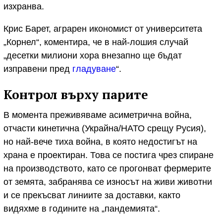
изхранва.
Крис Барет, аграрен икономист от университета
„Корнел“, коментира, че в най-лошия случай
„десетки милиони хора внезапно ще бъдат
изправени пред
гладуване
“.
Контрол върху парите
В момента преживяваме асиметрична война,
отчасти кинетична (Украйна/НАТО срещу Русия),
но най-вече тиха война, в която недостигът на
храна е проектиран. Това се постига чрез спиране
на производството, като се прогонват фермерите
от земята, забранява се износът на живи животни
и се прекъсват линиите за доставки, както
видяхме в годините на „пандемията“.