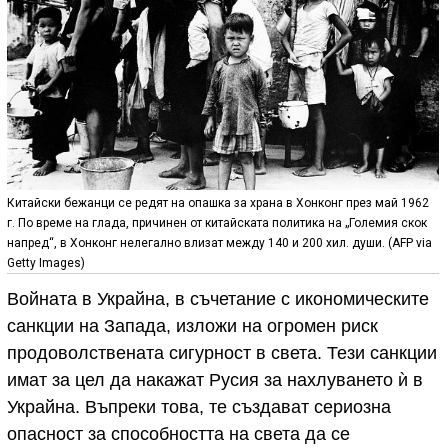
Китайски бежанци се редят на опашка за храна в Хонконг през май 1962
г. По време на глада, причинен от китайската политика на „Големия скок
напред“, в Хонконг нелегално влизат между 140 и 200 хил. души. (AFP via
Getty Images)
Войната в Украйна, в съчетание с икономическите
санкции на Запада, изложи на огромен риск
продоволствената сигурност в света. Тези санкции
имат за цел да накажат Русия за нахлуването ѝ в
Украйна. Въпреки това, те създават сериозна
опасност за способността на света да се