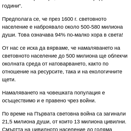
години“.
Предполага се, че през 1600 г. световното
население е наброявало около 500-580 милиона
души. Това означава 94% по-малко хора в света!
От нас се иска да вярваме, че намаляването на
световното население до 500 милиона ще облекчи
околната среда от натоварването, както по
отношение на ресурсите, така и на екологичните
щети.
Намаляването на човешката популация е
осъществимо и е правено чрез войни.
По време на Първата световна война са загинали
21,5 милиона души, от които 13 милиона цивилни.
Смъртта на цивилното население до голяма