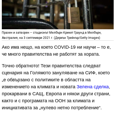
Празен и затворен – стадионът Мелбърн Крикет Граунд в Мелбърн,
Австралия, на 3 септември 2021 г. (Дериън Трейнър/Getty Images)
Ако има нещо, на което COVID-19 ни научи – то е,
че много правителства не работят за хората.
Точно обратното! Тези правителства следват
сценария на Голямото зануляване на СИФ, което
„е обвързано с политиките в областта на
изменението на климата и новата
Зелена сделка
,
прокарвани в САЩ, Европа и някои други страни,
както и с програмата на ООН за климата и
инициативата за „нулево нетно потребление“.