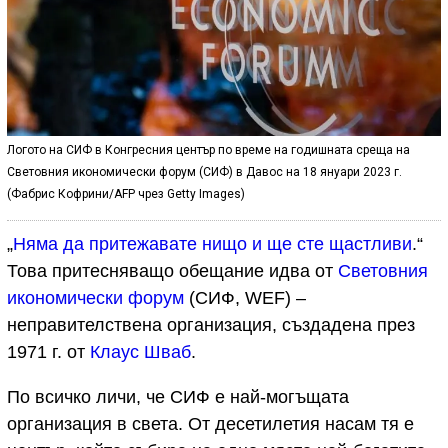
Логото на СИФ в Конгресния център по време на годишната среща на
Световния икономически форум (СИФ) в Давос на 18 януари 2023 г.
(Фабрис Кофрини/AFP чрез Getty Images)
„
Няма да притежавате нищо и ще сте щастливи
.“
Това притесняващо обещание идва от
Световния
икономически форум
(СИФ, WEF) –
неправителствена организация, създадена през
1971 г. от
Клаус Шваб
.
По всичко личи, че СИФ е най-могъщата
организация в света. От десетилетия насам тя е