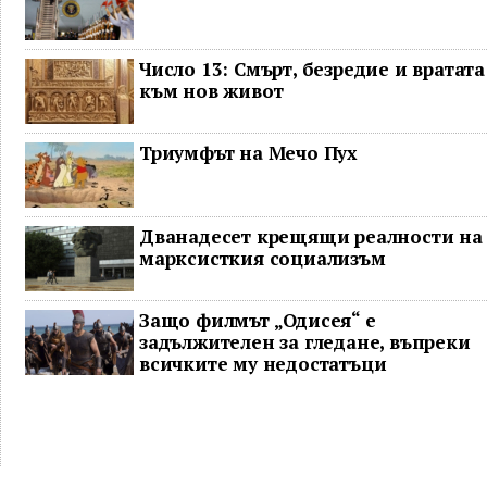
Число 13: Смърт, безредие и вратата
към нов живот
Триумфът на Мечо Пух
Дванадесет крещящи реалности на
марксисткия социализъм
Защо филмът „Одисея“ е
задължителен за гледане, въпреки
всичките му недостатъци
Този 10-минутен трик гарантира