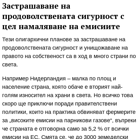
Застрашаване на
продоволствената сигурност с
цел намаляване на емисиите
Тези олигархични планове за застрашаване на
продоволствената сигурност и унищожаване на
правото на собственост са в ход в много страни по
света.
Например Нидерландия – малка по площ и
население страна, която обаче е вторият най-
голям износител на храни в света. Но всичко това
скоро ще приключи поради правителствени
политики, които на практика обвиняват фермерите
за „високите емисии на парникови газове“, въпреки
че страната е отговорна само за 5,2 % от всички
емисии на ЕС. Смята се, че до 3000 земеделски