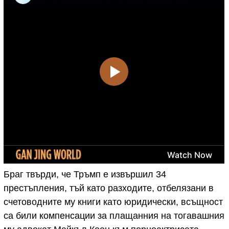
Браг твърди, че Тръмп е извършил 34
престъпления, тъй като разходите, отбелязани в
счетоводните му книги като юридически, всъщност
са били компенсации за плащанния на тогавашния