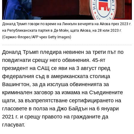
Доналд Тръмп говори по време на Линкълн вечерята на Айова през 2023 г.
на Републиканската партия в Де Мойн, щата Айова, на 28 юли 2023 г.
(Сержио Флорес/AFP чрез Getty Images)
Доналд Тръмп пледира невинен за трети път по
повдигнати срещу него обвинения. 45-ят
президент на САЩ се яви на 3 август пред
федералния съд в американската столица
Вашингтон, за да изслуша обвиненията за
криминален заговор за измама на Съединените
щати, за възпрепятстване сертифицирането на
гласовете в полза на Джо Байдън на 6 януари
2021 г. и срещу правото на гражданите да
гласуват.