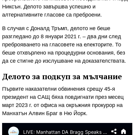
Никсън. Делото завършва успешно и
алтернативните гласове са преброени.
В случая с Доналд Тръмп, делото не беше
разгледано до 8 януари 2021 г. – два дни след
преброяването на гласовете на електорите. То
беше отхвърлено на процедурни основания, без
да се стигне до изслушване на доказателствата.
Делото за подкуп за мълчание
Първите наказателни обвинения срещу 45-я
президент на САЩ бяха повдигнати през месец
март 2023 г. от офиса на окръжния прокурор на
Манхатън Алвин Браг в Ню Йорк.