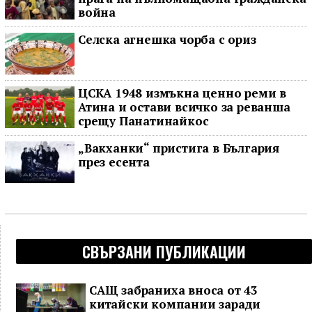
война
Селска агнешка чорба с ориз
ЦСКА 1948 измъкна ценно реми в
Атина и остави всичко за реванша
срещу Панатинайкос
„Вакханки“ пристига в България
през есента
СВЪРЗАНИ ПУБЛИКАЦИИ
САЩ забраниха вноса от 43
китайски компании заради