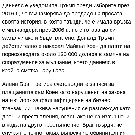
Даниелс е уведомила Тръмп преди изборите през
2016 г., че възнамерява да продаде на пресата
своята история, в която твърди, че е имала връзка
с милиардера през 2006 г., но е готова да си
замълчи ако ѝ бъде платено. Доналд Тръмп
действително е накарал Майкъл Коен да плати на
порнозвездата около 130 000 долара в замяна на
споразумение за мълчание, което Даниелс в
крайна сметка нарушава.
Алвин Браг третира счетоводните записи за
плащанията към Коен като нарушения на закона
на Ню Йорк за фалшифициране на бизнес
транзакции. Такива нарушения се разглеждат като
дребни престъпления, освен ако не са извършени
в хода на друго престъпление. Браг твърди, че
случаят е точно такъв, въпреки че обвинителният