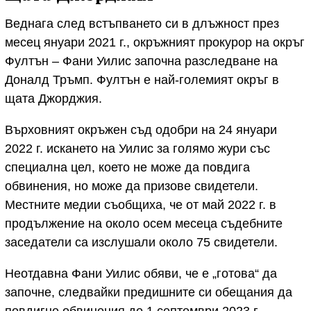
Веднага след встъпването си в длъжност през
месец януари 2021 г., окръжният прокурор на окръг
Фултън – Фани Уилис започна разследване на
Доналд Тръмп. Фултън е най-големият окръг в
щата Джорджия.
Върховният окръжен съд одобри на 24 януари
2022 г. искането на Уилис за голямо жури със
специална цел, което не може да повдига
обвинения, но може да призове свидетели.
Местните медии съобщиха, че от май 2022 г. в
продължение на около осем месеца съдебните
заседатели са изслушали около 75 свидетели.
Неотдавна Фани Уилис обяви, че е „готова“ да
започне, следвайки предишните си обещания да
повдигне обвинения до 1 септември 2023 г.