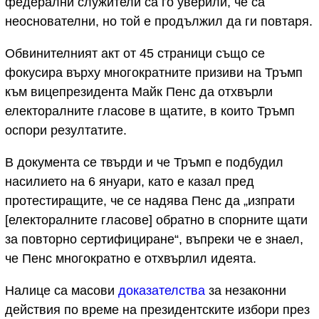
федерални служители са го уверили, че са
неоснователни, но той е продължил да ги повтаря.
Обвинителният акт от 45 страници също се
фокусира върху многократните призиви на Тръмп
към вицепрезидента Майк Пенс да отхвърли
електоралните гласове в щатите, в които Тръмп
оспори резултатите.
В документа се твърди и че Тръмп е подбудил
насилието на 6 януари, като е казал пред
протестиращите, че се надява Пенс да „изпрати
[електоралните гласове] обратно в спорните щати
за повторно сертифициране“, въпреки че е знаел,
че Пенс многократно е отхвърлил идеята.
Налице са масови
доказателства
за незаконни
действия по време на президентските избори през