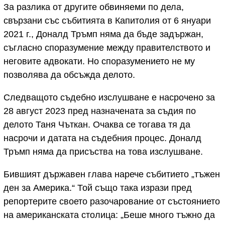
За разлика от другите обвиняеми по дела,
свързани със събитията в Капитолия от 6 януари
2021 г., Доналд Тръмп няма да бъде задържан,
съгласно споразумение между правителството и
неговите адвокати. Но споразумението не му
позволява да обсъжда делото.
Следващото съдебно изслушване е насрочено за
28 август 2023 пред назначената за съдия по
делото Таня Чъткан. Очаква се тогава тя да
насрочи и датата на съдебния процес. Доналд
Тръмп няма да присъства на това изслушване.
Бившият държавен глава нарече събитието „тъжен
ден за Америка.“ Той също така изрази пред
репортерите своето разочарование от състоянието
на американската столица: „Беше много тъжно да