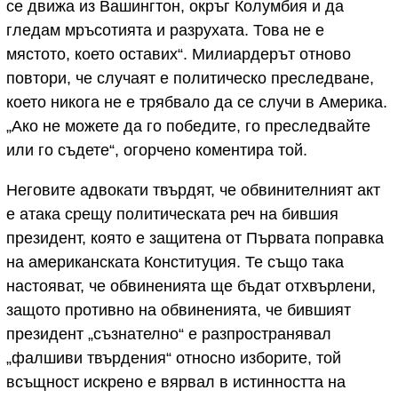
се движа из Вашингтон, окръг Колумбия и да
гледам мръсотията и разрухата. Това не е
мястото, което оставих“. Милиардерът отново
повтори, че случаят е политическо преследване,
което никога не e трябвало да се случи в Америка.
„Ако не можете да го победите, го преследвайте
или го съдете“, огорчено коментира той.
Неговите адвокати твърдят, че обвинителният акт
е атака срещу политическата реч на бившия
президент, която е защитена от Първата поправка
на американската Конституция. Те също така
настояват, че обвиненията ще бъдат отхвърлени,
защото противно на обвиненията, че бившият
президент „съзнателно“ е разпространявал
„фалшиви твърдения“ относно изборите, той
всъщност искрено е вярвал в истинността на