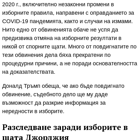
2020 г., включително незаконни промени в
изборните правила, направени с оправданието за
COVID-19 пандемията, както и случаи на измами.
Нито едно от обвиненията обаче не успя да
предизвика отмяна на изборните резултати в
никой от спорните щати. Много от повдигнатите по
тези обвинения дела бяха прекратени по
процедурни причини, а не поради основателността
на доказателствата.
Доналд Тръмп обеща, че ако бъде повдигнато
обвинение, съдебното дело ще му даде
възможност да разкрие информация за
нередности в изборите.
Разследване заради изборите в
щата Джорджия