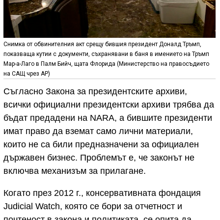
Снимка от обвинителния акт срещу бившия президент Доналд Тръмп,
показваща кутии с документи, съхранявани в баня в имението на Тръмп
Мар-а-Лаго в Палм Бийч, щата Флорида (Министерство на правосъдието
на САЩ чрез AP)
Съгласно Закона за президентските архиви,
всички официални президентски архиви трябва да
бъдат предадени на NARA, а бившите президенти
имат право да вземат само лични материали,
които не са били предназначени за официален
държавен бизнес. Проблемът е, че законът не
включва механизъм за прилагане.
Когато през 2012 г., консервативната фондация
Judicial Watch, която се бори за отчетност и
почтеност в закона и политиката, се опита да