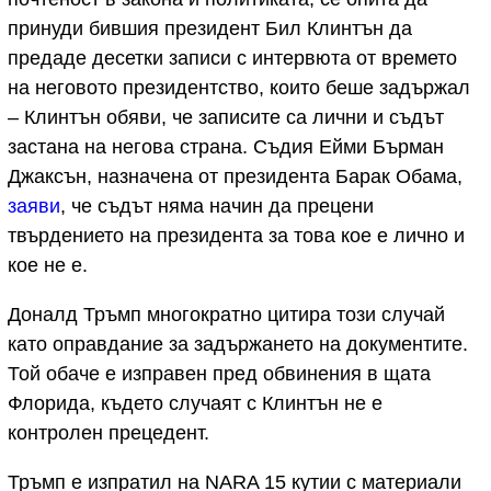
принуди бившия президент Бил Клинтън да
предаде десетки записи с интервюта от времето
на неговото президентство, които беше задържал
– Клинтън обяви, че записите са лични и съдът
застана на негова страна. Съдия Ейми Бърман
Джаксън, назначена от президента Барак Обама,
заяви
, че съдът няма начин да прецени
твърдението на президента за това кое е лично и
кое не е.
Доналд Тръмп многократно цитира този случай
като оправдание за задържането на документите.
Той обаче е изправен пред обвинения в щата
Флорида, където случаят с Клинтън не е
контролен прецедент.
Тръмп е изпратил на NARA 15 кутии с материали