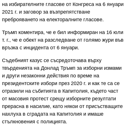
на избирателните гласове от Конгреса на 6 януари
2021 г. и заговор за възпрепятстване
преброяването на електоралните гласове.
Тръмп коментира, че е бил информиран на 16 юли
т. г., че е обект на разследване от голямо жури във
връзка с инцидента от 6 януари.
Съдебният казус се съсредоточава върху
твърденията на Донлад Тръмп за изборни измами
и други незаконни действия по време на
президентските избори през 2020 г. и как те са се
отразили на събитията в Капитолия, където част
от масовия протест срещу изборните резултати
прерасна в насилие, като някои от присъстващите
нахлуха в сградата на Капитолия и имаше
стълкновения с полицията.