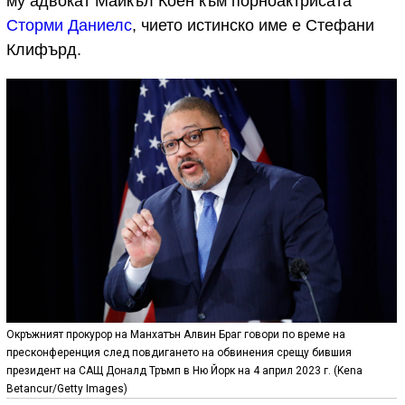
му адвокат Майкъл Коен към порноактрисата
Сторми Даниелс
, чието истинско име е Стефани
Клифърд.
Окръжният прокурор на Манхатън Алвин Браг говори по време на
пресконференция след повдигането на обвинения срещу бившия
президент на САЩ Доналд Тръмп в Ню Йорк на 4 април 2023 г. (Kena
Betancur/Getty Images)