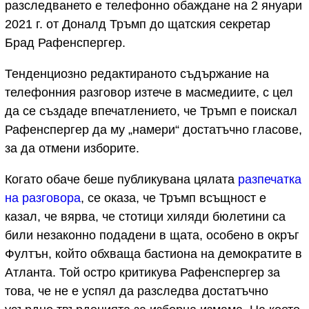
разследването е телефонно обаждане на 2 януари
2021 г. от Доналд Тръмп до щатския секретар
Брад Рафенспергер.
Тенденциозно редактираното съдържание на
телефонния разговор изтече в масмедиите, с цел
да се създаде впечатлението, че Тръмп е поискал
Рафенспергер да му „намери“ достатъчно гласове,
за да отмени изборите.
Когато обаче беше публикувана цялата
разпечатка
на разговора
, се оказа, че Тръмп всъщност е
казал, че вярва, че стотици хиляди бюлетини са
били незаконно подадени в щата, особено в окръг
Фултън, който обхваща бастиона на демократите в
Атланта. Той остро критикува Рафенспергер за
това, че не е успял да разследва достатъчно