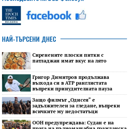
НАЙ-ТЪРСЕНИ ДНЕС
Сиренените плоски питки с
патладжан имат вкус на лято
Григор Димитров продължава
възхода си в ATP ранглистата
въпреки принудителната пауза
Защо филмът „Одисея“ е
задължителен за гледане, въпреки
всичките му недостатъци
ООН предупреждава: Судан е на
прага на пълномащабна гражданска