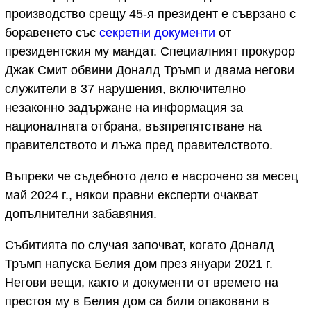
производство срещу 45-я президент е съврзано с
боравенето със
секретни документи
от
президентския му мандат. Специалният прокурор
Джак Смит обвини Доналд Тръмп и двама негови
служители в 37 нарушения, включително
незаконно задържане на информация за
националната отбрана, възпрепятстване на
правителството и лъжа пред правителството.
Въпреки че съдебното дело е насрочено за месец
май 2024 г., някои правни експерти очакват
допълнителни забавяния.
Събитията по случая започват, когато Доналд
Тръмп напуска Белия дом през януари 2021 г.
Негови вещи, както и документи от времето на
престоя му в Белия дом са били опаковани в