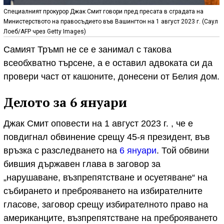
Специалният прокурор Джак Смит говори пред пресата в сградата на
Министерството на правосъдието във Вашингтон на 1 август 2023 г. (Саул
Лоеб/AFP чрез Getty Images)
Самият Тръмп не се е занимал с такова
всеобхватно търсене, а е оставил адвоката си да
провери част от кашоните, донесени от Белия дом.
Делото за 6 януари
Джак Смит оповести на 1 август 2023 г. , че е
повдигнал обвинение срещу 45-я президент, във
връзка с разследването на
6 януари
. Той обвини
бившия държавен глава в заговор за
„нарушаване, възпрепятстване и осуетяване“ на
събирането и преброяването на избирателните
гласове, заговор срещу избирателното право на
американците, възпрепятстване на преброяването