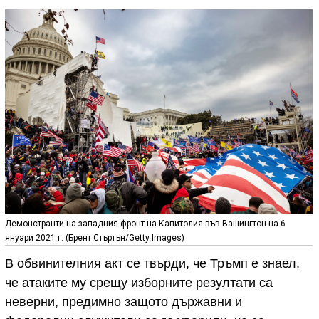
Демонстранти на западния фронт на Капитолия във Вашингтон на 6
януари 2021 г. (Брент Стъртън/Getty Images)
В обвинителния акт се твърди, че Тръмп е знаел,
че атаките му срещу изборните резултати са
неверни, предимно защото държавни и