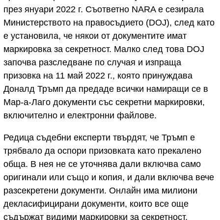
през януари 2022 г. Съответно NARA е сезирала
Министерството на правосъдието (DOJ), след като
е установила, че някои от документите имат
маркировка за секретност. Малко след това DOJ
започва разследване по случая и изпраща
призовка на 11 май 2022 г., която принуждава
Доналд Тръмп да предаде всички намиращи се в
Мар-а-Лаго документи със секретни маркировки,
включително и електронни файлове.
Редица съдебни експерти твърдят, че Тръмп е
трябвало да оспори призовката като прекалено
обща. В нея не се уточнява дали включва само
оригинали или също и копия, и дали включва вече
разсекретени документи. Онлайн има милиони
декласифицирани документи, които все още
съдържат видими маркировки за секретност.