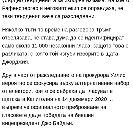
усърдно твърденията за изборна измама. На което
Рафенспергер и неговият екип се оправдаха, че
тези твърдения вече са разследвани.
Няколко пъти по време на разговора Тръмп
отбелязава, че става дума да се идентифицират
само около 11 000 незаконни гласа, защото това е
разликата, с която той изгуби изборите в щата
Джорджия.
Друга част от разследването на прокурора Уилис
вероятно се фокусира върху алтернативния набор
от електори, които се събраха да гласуват в
щатската Капитолия на 14 декември 2020 г.,
въпреки че официалното преброяване на
гласовете даде победата на бившия
вицепрезидент Джо Байдън.