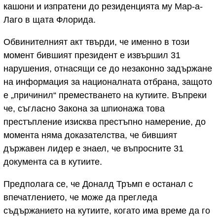
кашони и изпратени до резиденцията му Мар-а-
Лаго в щата Флорида.
Обвинителният акт твърди, че именно в този
момент бившият президент е извършил 31
нарушения, отнасящи се до незаконно задържане
на информация за националната отбрана, защото
е „причинил“ преместването на кутиите. Въпреки
че, съгласно Закона за шпионажа това
престъпление изисква престъпно намерение, до
момента няма доказателства, че бившият
държавен лидер е знаел, че въпросните 31
документа са в кутиите.
Предполага се, че Доналд Тръмп е останал с
впечатлението, че може да прегледа
съдържанието на кутиите, когато има време да го