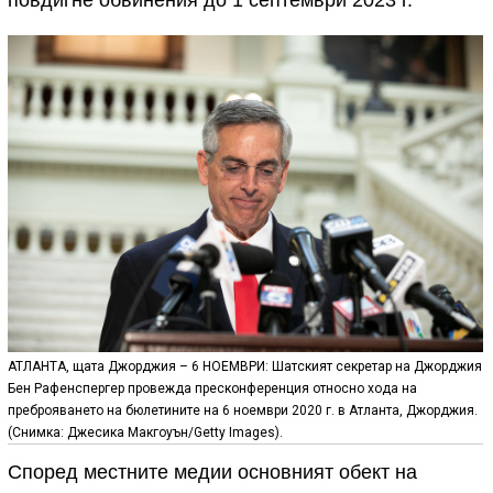
АТЛАНТА, щата Джорджия – 6 НОЕМВРИ: Шатският секретар на Джорджия
Бен Рафенспергер провежда пресконференция относно хода на
преброяването на бюлетините на 6 ноември 2020 г. в Атланта, Джорджия.
(Снимка: Джесика Макгоуън/Getty Images).
Според местните медии основният обект на