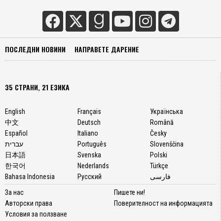
ПОСЛЕДНИ НОВИНИ
НАПРАВЕТЕ ДАРЕНИЕ
35 СТРАНИ, 21 ЕЗИКА
English
Français
Українська
中文
Deutsch
Română
Español
Italiano
Česky
עברית
Português
Slovenščina
日本語
Svenska
Polski
한국어
Nederlands
Türkçe
Bahasa Indonesia
Русский
فارسی
За нас
Пишете ни!
Авторски права
Поверителност на информацията
Условия за ползване