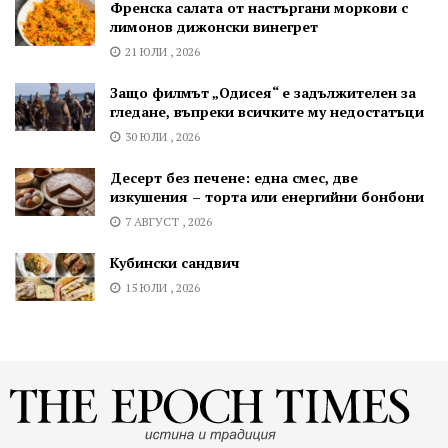
Френска салата от настъргани моркови с
лимонов дижонски винегрет
21 ЮЛИ , 2026
Защо филмът „Одисея“ е задължителен за
гледане, въпреки всичките му недостатъци
30 ЮЛИ , 2026
Десерт без печене: една смес, две
изкушения – торта или енергийни бонбони
7 АВГУСТ , 2026
Кубински сандвич
15 ЮЛИ , 2026