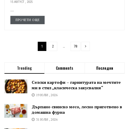
15 АВГУСТ , 2025
...
ПРОЧЕТИ ОЩЕ
1
2
…
78
Trending
Comments
Последни
Селски картофи – гарнитурата на мечтите
ми в стил „класическа закусвалня“
19 ЮЛИ , 2026
Дърпано свинско месо, лесно приготвено в
домашна фурна
31 ЮЛИ , 2026