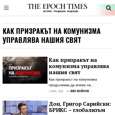
КАК ПРИЗРАКЪТ НА КОМУНИЗМА
УПРАВЛЯВА НАШИЯ СВЯТ
Как призракът на
комунизма управлява
нашия свят
Как призракът на комунизма
продължава да влияе на
съвременния свят Идеология, която
от
ИВО ВОЙНОВ
2 ЮНИ, 2026
не е останала в миналото Повече от
три десетилетия след падането на
Доц. Григор Сарийски:
комунистическите режими в Източна
БРИКС – глобализъм
Европа мнозина смятат, че