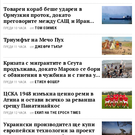
историята е не просто процес от
упадък, за да прокарат своя порочен
съвпадения, а по-скоро пиеса, в
Товарен кораб беше ударен в
дневен ред под маската на
Ормузкия проток, докато
която последователността на
„либерализма“ и „прогреса“. През
преговорите между САЩ и Иран
важните събития е предопределена.
последните над 200 години
останаха в безизходица
В края на дните, когато се
от
ТОМ ОЗИМЕК
ПРЕДИ 10 ЧАСА
влиянието на призрака е ...
оповестява и началото на нов
Триумфът на Мечо Пух
исторически цикъл, всички световни
от
ДЖЕФРИ ТЪКЪР
религии очакват едно: ...
ПРЕДИ 11 ЧАСА
Кризата с мигрантите в Сеута
продължава, докато Мароко се бори
с обвинения в чужбина и с гнева у
дома
от
ЕТИЕН ФОШЕР
ПРЕДИ 11 ЧАСА
ЦСКА 1948 измъкна ценно реми в
Атина и остави всичко за реванша
срещу Панатинайкос
от
ЕКИП НА THE EPOCH TIMES
ПРЕДИ 12 ЧАСА
Украински производител ще купи
европейски технологии за проект