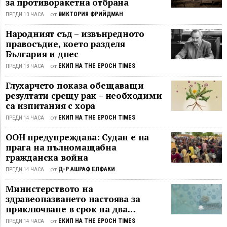
за противоракетна отбрана
от
ВИКТОРИЯ ФРИЙДМАН
ПРЕДИ 13 ЧАСА
Народният съд – извънредното
правосъдие, което разделя
България и днес
от
ЕКИП НА THE EPOCH TIMES
ПРЕДИ 13 ЧАСА
Глухарчето показа обещаващи
резултати срещу рак – необходими
са изпитания с хора
от
ЕКИП НА THE EPOCH TIMES
ПРЕДИ 14 ЧАСА
ООН предупреждава: Судан е на
прага на пълномащабна
гражданска война
от
Д-Р АШРАФ ЕЛФАКИ
ПРЕДИ 14 ЧАСА
Министерството на
здравеопазването настоява за
приключване в срок на два
ключови строителни проекта
от
ЕКИП НА THE EPOCH TIMES
ПРЕДИ 14 ЧАСА