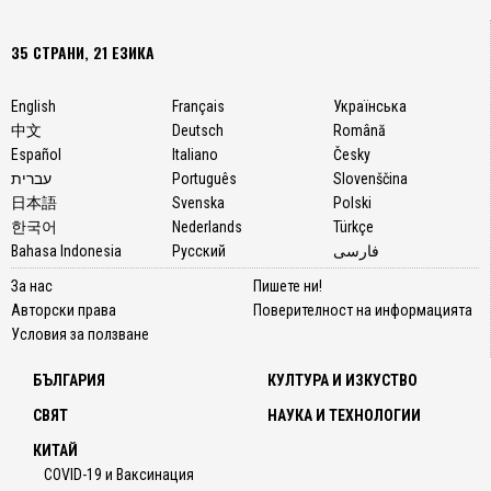
35 СТРАНИ, 21 ЕЗИКА
English
Français
Українська
中文
Deutsch
Română
Español
Italiano
Česky
עברית
Português
Slovenščina
日本語
Svenska
Polski
한국어
Nederlands
Türkçe
Bahasa Indonesia
Русский
فارسی
За нас
Пишете ни!
Авторски права
Поверителност на информацията
Условия за ползване
БЪЛГАРИЯ
КУЛТУРА И ИЗКУСТВО
СВЯТ
НАУКА И ТЕХНОЛОГИИ
КИТАЙ
COVID-19 и Ваксинация