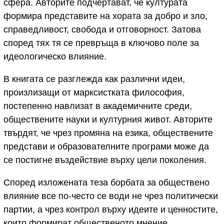
сфера. Авторите подчертават, че културата
формира представите на хората за добро и зло,
справедливост, свобода и отговорност. Затова
според тях тя се превръща в ключово поле за
идеологическо влияние.
В книгата се разглежда как различни идеи,
произлизащи от марксистката философия,
постепенно навлизат в академичните среди,
обществените науки и културния живот. Авторите
твърдят, че чрез промяна на езика, обществените
представи и образователните програми може да
се постигне въздействие върху цели поколения.
Според изложената теза борбата за обществено
влияние все по-често се води не чрез политически
партии, а чрез контрол върху идеите и ценностите,
които формират общественото мнение.