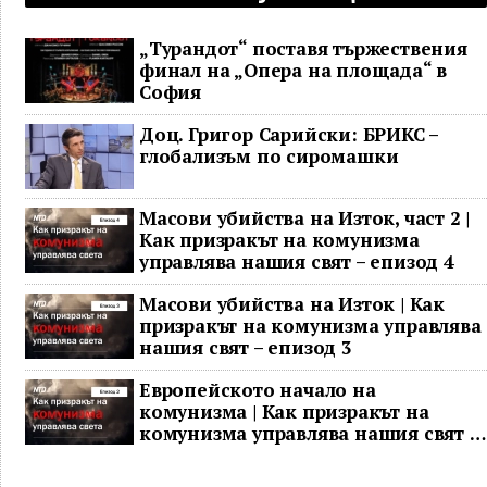
„Турандот“ поставя тържествения
финал на „Опера на площада“ в
София
Доц. Григор Сарийски: БРИКС –
глобализъм по сиромашки
Масови убийства на Изток, част 2 |
Как призракът на комунизма
управлява нашия свят – епизод 4
Масови убийства на Изток | Как
призракът на комунизма управлява
нашия свят – епизод 3
Европейското начало на
комунизма | Как призракът на
комунизма управлява нашия свят –
епизод 2