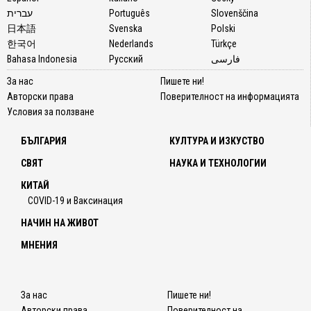
עברית
Português
Slovenščina
日本語
Svenska
Polski
한국어
Nederlands
Türkçe
Bahasa Indonesia
Русский
فارسی
За нас
Пишете ни!
Авторски права
Поверителност на информацията
Условия за ползване
БЪЛГАРИЯ
КУЛТУРА И ИЗКУСТВО
СВЯТ
НАУКА И ТЕХНОЛОГИИ
КИТАЙ
COVID-19 и Ваксинация
НАЧИН НА ЖИВОТ
МНЕНИЯ
За нас
Пишете ни!
Авторски права
Поверителност на