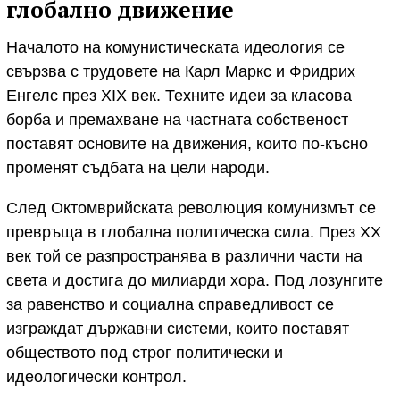
глобално движение
Началото на комунистическата идеология се
свързва с трудовете на Карл Маркс и Фридрих
Енгелс през XIX век. Техните идеи за класова
борба и премахване на частната собственост
поставят основите на движения, които по-късно
променят съдбата на цели народи.
След Октомврийската революция комунизмът се
превръща в глобална политическа сила. През XX
век той се разпространява в различни части на
света и достига до милиарди хора. Под лозунгите
за равенство и социална справедливост се
изграждат държавни системи, които поставят
обществото под строг политически и
идеологически контрол.