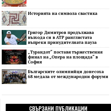
Историята на символа свастика
Григор Димитров продължава
възхода си в ATP ранглистата
въпреки принудителната пауза
„Турандот“ поставя тържествения
финал на „Опера на площада“ в
София
Българските олимпийци донесоха
68 медала от международни форуми
СВЪРЗАНИ ПУБЛИКАЦИИ