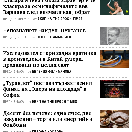
Елизара Янева показа характер и се
че извънредните инструменти за
класира за осминафиналите във
Варшава след впечатляващ обрат
търговска защита биха могли да се
окажат „легитимни и ...
от
ЕКИП НА THE EPOCH TIMES
ПРЕДИ 24 МИНУТИ
Непознатият Найден Шейтанов
от
ОГНЯН СТАМБОЛИЕВ
ПРЕДИ ЕДИН ЧАС
Изследовател откри задна вратичка
в произведени в Китай рутери,
продавани по целия свят
от
ЕВГЕНИЯ ФИЛИМЯНОВА
ПРЕДИ 2 ЧАСА
„Турандот“ поставя тържествения
финал на „Опера на площада“ в
София
от
ЕКИП НА THE EPOCH TIMES
ПРЕДИ 3 ЧАСА
Десерт без печене: една смес, две
изкушения – торта или енергийни
бонбони
от
ГЕРГАНА КОСТОВА
ПРЕДИ 4 ЧАСА