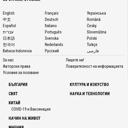
English
Français
Українська
中文
Deutsch
Română
Español
Italiano
Česky
עברית
Português
Slovenščina
日本語
Svenska
Polski
한국어
Nederlands
Türkçe
Bahasa Indonesia
Русский
فارسی
За нас
Пишете ни!
Авторски права
Поверителност на информацията
Условия за ползване
БЪЛГАРИЯ
КУЛТУРА И ИЗКУСТВО
СВЯТ
НАУКА И ТЕХНОЛОГИИ
КИТАЙ
COVID-19 и Ваксинация
НАЧИН НА ЖИВОТ
МНЕНИЯ