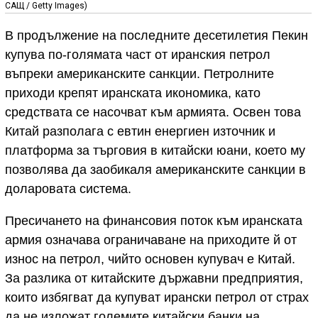
САЩ / Getty Images)
В продължение на последните десетилетия Пекин
купува по-голямата част от иранския петрол
въпреки американските санкции. Петролните
приходи крепят иранската икономика, като
средствата се насочват към армията. Освен това
Китай разполага с евтин енергиен източник и
платформа за търговия в китайски юани, което му
позволява да заобикаля американските санкции в
доларовата система.
Пресичането на финансовия поток към иранската
армия означава ограничаване на приходите й от
износ на петрол, чийто основен купувач е Китай.
За разлика от китайските държавни предприятия,
които избягват да купуват ирански петрол от страх
да не изложат големите китайски банки на