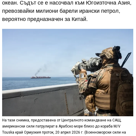
океан. Съдът се е насочвал към Югоизточна Азия,
превозвайки милиони барели ирански петрол,
вероятно предназначен за Китай.
На тази снимка, предоставена от Централното командване на САЩ,
американски сили патрулират в Арабско море близо до кораба M/V
Touska край Ормузкия проток, 20 април 2026 г. (Военноморски сили на