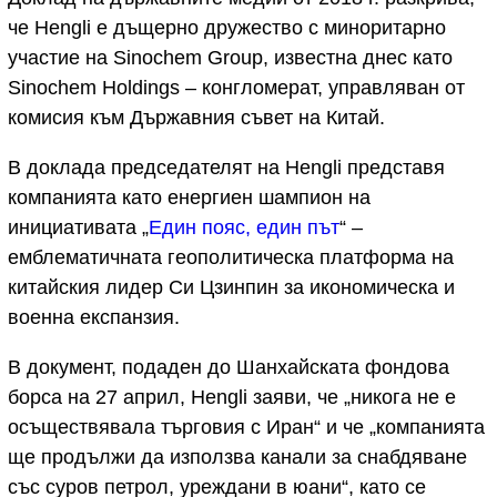
че Hengli е дъщерно дружество с миноритарно
участие на Sinochem Group, известна днес като
Sinochem Holdings – конгломерат, управляван от
комисия към Държавния съвет на Китай.
В доклада председателят на Hengli представя
компанията като енергиен шампион на
инициативата „
Един пояс, един път
“ –
емблематичната геополитическа платформа на
китайския лидер Си Цзинпин за икономическа и
военна експанзия.
В документ, подаден до Шанхайската фондова
борса на 27 април, Hengli заяви, че „никога не е
осъществявала търговия с Иран“ и че „компанията
ще продължи да използва канали за снабдяване
със суров петрол, уреждани в юани“, като се