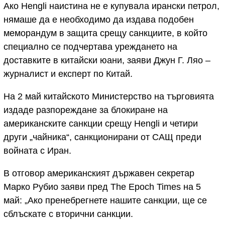
Ако Hengli наистина не е купувала ирански петрол,
нямаше да е необходимо да издава подобен
меморандум в защита срещу санкциите, в който
специално се подчертава уреждането на
доставките в китайски юани, заяви Джун Г. Ляо –
журналист и експерт по Китай.
На 2 май китайското Министерство на търговията
издаде разпореждане за блокиране на
американските санкции срещу Hengli и четири
други „чайника“, санкционирани от САЩ преди
войната с Иран.
В отговор американският държавен секретар
Марко Рубио заяви пред The Epoch Times на 5
май: „Ако пренебрегнете нашите санкции, ще се
сблъскате с вторични санкции.