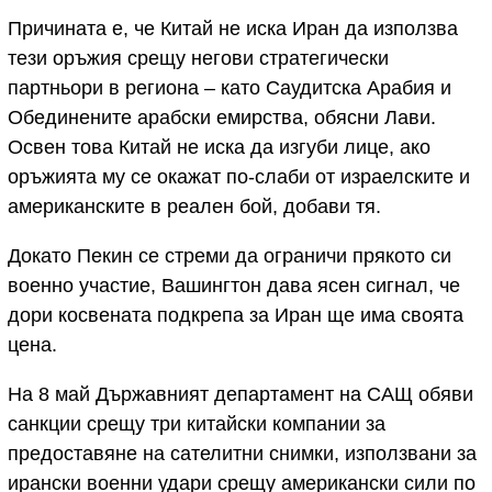
Причината е, че Китай не иска Иран да използва
тези оръжия срещу негови стратегически
партньори в региона – като Саудитска Арабия и
Обединените арабски емирства, обясни Лави.
Освен това Китай не иска да изгуби лице, ако
оръжията му се окажат по-слаби от израелските и
американските в реален бой, добави тя.
Докато Пекин се стреми да ограничи прякото си
военно участие, Вашингтон дава ясен сигнал, че
дори косвената подкрепа за Иран ще има своята
цена.
На 8 май Държавният департамент на САЩ обяви
санкции срещу три китайски компании за
предоставяне на сателитни снимки, използвани за
ирански военни удари срещу американски сили по