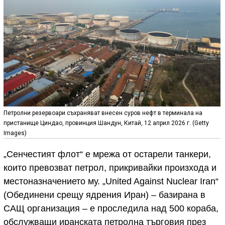
Петролни резервоари съхраняват внесен суров нефт в терминала на
пристанище Циндао, провинция Шандун, Китай, 12 април 2026 г. (Getty
Images)
„Сенчестият флот“ е мрежа от остарели танкери,
които превозват петрол, прикривайки произхода и
местоназначението му. „United Against Nuclear Iran“
(Обединени срещу ядрения Иран) – базирана в
САЩ организация – е проследила над 500 кораба,
обслужващи иранската петролна търговия през