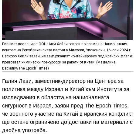
Бившият посланик в ООН Ники Хейли говори по време на Националния
конгрес на Републиканската партия в Милуоки, Уисконсин, 16 юли 2024 г.
Наскоро Хейли заяви, че задържаният контейнеровоз под ирански флаг е
превозвал химически прекурсори за ракети от Китай. (Мадалина
Василиу/The Epoch Times)
Галия Лави, заместник-директор на Центъра за
политика между Израел и Китай към Института за
изследвания в областта на националната
сигурност в Израел, заяви пред The Epoch Times,
че военното участие на Китай в иранския конфликт
ще остане ограничено до доставки на материали с
двойна употреба.