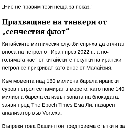
„Ние не правим тези неща за показ.“
Прихващане на танкери от
„сенчестия флот“
Китайските митнически служби спряха да отчитат
вноса на петрол от Иран през 2022 г., а по-
голямата част от китайските покупки на ирански
петрол се прикриват като внос от Малайзия.
Към момента над 160 милиона барела ирански
суров петрол се намират в морето, като поне 140
милиона барела са извън зоната на блокадата,
заяви пред The Epoch Times Ема Ли, пазарен
анализатор във Vortexa.
Въпреки това Вашингтон предприема стъпки и за