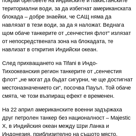
покрай бреговете на индийските и пакистанските
териториални води, за да избегнат американската
блокада – добре знаейки, че САЩ няма да
навлязат в тези води, за да я наложат. Веднага
щом обаче танкерите от „сенчестия флот“ излязат
от непосредствената зона на блокадата, те
навлизат в открития Индийски океан.
След прихващането на Tifani в Индо-
Тихоокеанския регион танкерите от „сенчестия
флот“ „не могат да бъдат сигурни, че ще достигнат
местоназначението си“, посочва Пауъл. Той обаче
смята, че този възпиращ ефект е временен.
На 22 април американските военни задържаха
друг петролен танкер без националност – Majestic
X, в Индийския океан между Шри Ланка и
Индонезия, приблизително на същото място,