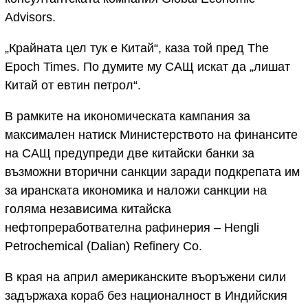
Advisors.
„Крайната цел тук е Китай“, каза той пред The
Epoch Times. По думите му САЩ искат да „лишат
Китай от евтин петрол“.
В рамките на икономическата кампания за
максимален натиск Министерството на финансите
на САЩ предупреди две китайски банки за
възможни вторични санкции заради подкрепата им
за иранската икономика и наложи санкции на
голяма независима китайска
нефтопреработвателна рафинерия – Hengli
Petrochemical (Dalian) Refinery Co.
В края на април американските въоръжени сили
задържаха кораб без националност в Индийския