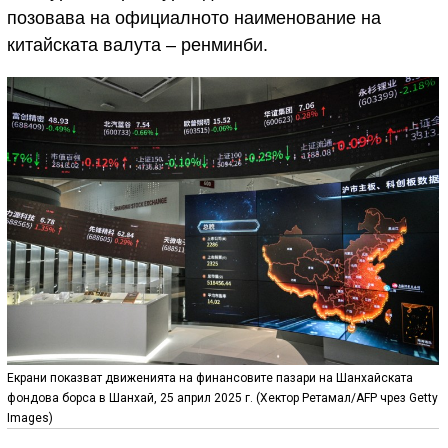
позовава на официалното наименование на
китайската валута – ренминби.
Екрани показват движенията на финансовите пазари на Шанхайската
фондова борса в Шанхай, 25 април 2025 г. (Хектор Ретамал/AFP чрез Getty
Images)