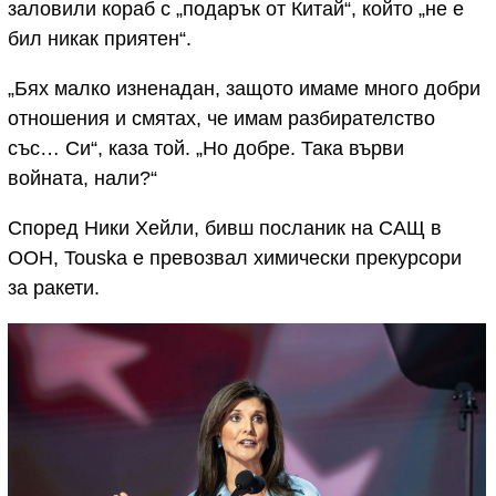
заловили кораб с „подарък от Китай“, който „не е
бил никак приятен“.
„Бях малко изненадан, защото имаме много добри
отношения и смятах, че имам разбирателство
със… Си“, каза той. „Но добре. Така върви
войната, нали?“
Според Ники Хейли, бивш посланик на САЩ в
ООН, Touska е превозвал химически прекурсори
за ракети.