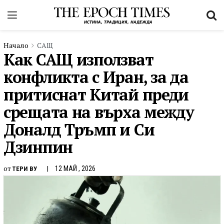
Начало
САЩ
Как САЩ използват
конфликта с Иран, за да
притиснат Китай преди
срещата на върха между
Доналд Тръмп и Си
Дзинпин
от
12 МАЙ , 2026
ТЕРИ ВУ