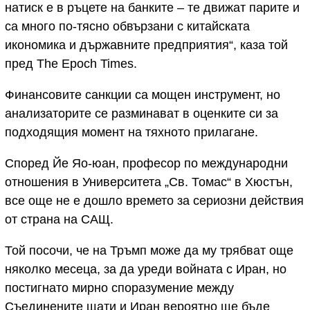
натиск е в ръцете на банките – те движат парите и
са много по-тясно обвързани с китайската
икономика и държавните предприятия“, каза той
пред The Epoch Times.
Финансовите санкции са мощен инструмент, но
анализаторите се разминават в оценките си за
подходящия момент на тяхното прилагане.
Според Йе Яо-юан, професор по международни
отношения в Университета „Св. Томас“ в Хюстън,
все още не е дошло времето за сериозни действия
от страна на САЩ.
Той посочи, че на Тръмп може да му трябват още
няколко месеца, за да уреди войната с Иран, но
постигнато мирно споразумение между
Съединените щати и Иран вероятно ще бъде