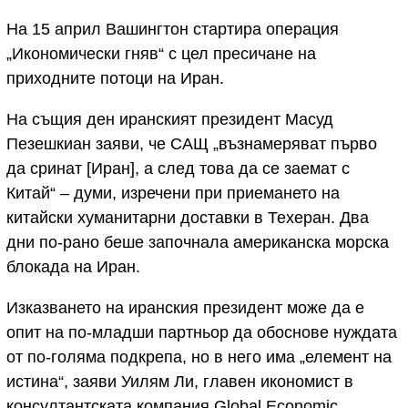
На 15 април Вашингтон стартира операция
„Икономически гняв“ с цел пресичане на
приходните потоци на Иран.
На същия ден иранският президент Масуд
Пезешкиан заяви, че САЩ „възнамеряват първо
да сринат [Иран], а след това да се заемат с
Китай“ – думи, изречени при приемането на
китайски хуманитарни доставки в Техеран. Два
дни по-рано беше започнала американска морска
блокада на Иран.
Изказването на иранския президент може да е
опит на по-младши партньор да обоснове нуждата
от по-голяма подкрепа, но в него има „елемент на
истина“, заяви Уилям Ли, главен икономист в
консултантската компания Global Economic