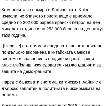
Компанията се намира в Далиан, като Kpler
изчисли, че близкото пристанище е приемало
средно по 202 000 барела ирански петрол на ден
миналата година и по 253 000 барела на ден дотук
тази година.
„[Hengli е] по-голяма и следователно потенциално
по-дълбоко вкоренена в китайската банкова
система в сравнение с предишни цели“, заяви
Макс Мейзлиш, изследовател към Фондацията за
защита на демокрациите.
Наред с банковата система, китайският „чайник“ е
дълбоко заплетен в политиката и икономиката на
режима.
Доклад на държавните медии от 2018 г. разкрива,