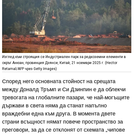
Изглед към строящия се Индустриален парк за редкоземни елементи в
окръг Анюан, провинция Дзянси, Китай, 21 ноември 2025 г. (Hector
Retamal/AFP чрез Getty Images)
Според него основната стойност на срещата
между Доналд Тръмп и Си Дзинпин е да облекчи
тревогата на глобалните пазари, че най-могъщите
държави в света няма да станат напълно
враждебни една към друга. В момента двете
страни всъщност нямат повече пространство за
преговори, за да се отклонят от схемата „чипове