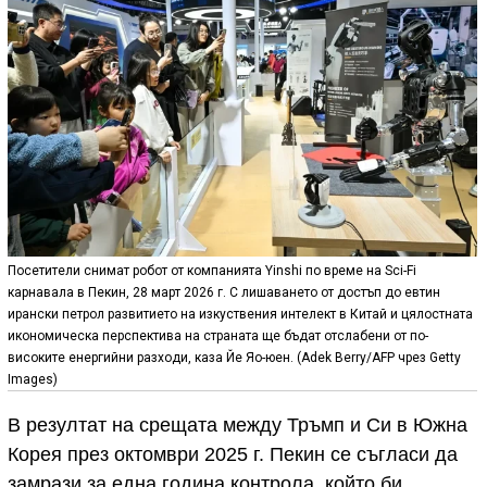
Посетители снимат робот от компанията Yinshi по време на Sci-Fi
карнавала в Пекин, 28 март 2026 г. С лишаването от достъп до евтин
ирански петрол развитието на изкуствения интелект в Китай и цялостната
икономическа перспектива на страната ще бъдат отслабени от по-
високите енергийни разходи, каза Йе Яо-юен. (Adek Berry/AFP чрез Getty
Images)
В резултат на срещата между Тръмп и Си в Южна
Корея през октомври 2025 г. Пекин се съгласи да
замрази за една година контрола, който би