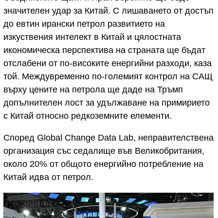
значителен удар за Китай. С лишаването от достъп
до евтин ирански петрол развитието на
изкуствения интелект в Китай и цялостната
икономическа перспектива на страната ще бъдат
отслабени от по-високите енергийни разходи, каза
той. Междувременно по-големият контрол на САЩ
върху цените на петрола ще даде на Тръмп
допълнителен лост за удължаване на примирието
с Китай относно редкоземните елементи.
Според Global Change Data Lab, неправителствена
организация със седалище във Великобритания,
около 20% от общото енергийно потребление на
Китай идва от петрол.