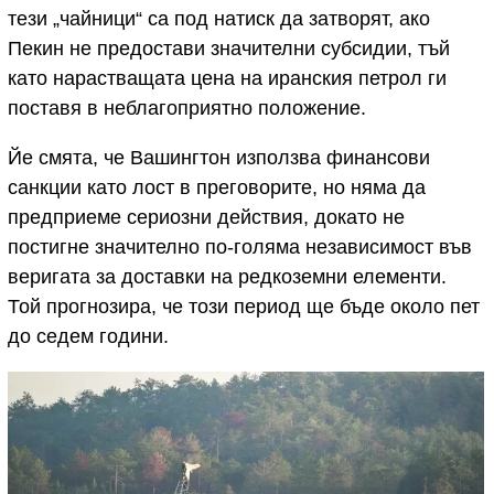
тези „чайници“ са под натиск да затворят, ако
Пекин не предостави значителни субсидии, тъй
като нарастващата цена на иранския петрол ги
поставя в неблагоприятно положение.
Йе смята, че Вашингтон използва финансови
санкции като лост в преговорите, но няма да
предприеме сериозни действия, докато не
постигне значително по-голяма независимост във
веригата за доставки на редкоземни елементи.
Той прогнозира, че този период ще бъде около пет
до седем години.