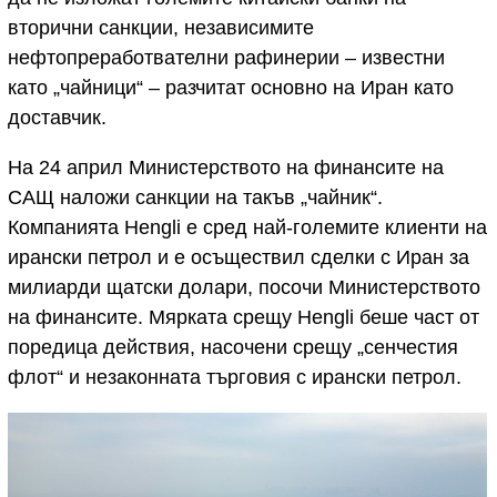
вторични санкции, независимите
нефтопреработвателни рафинерии – известни
като „чайници“ – разчитат основно на Иран като
доставчик.
На 24 април Министерството на финансите на
САЩ наложи санкции на такъв „чайник“.
Компанията Hengli е сред най-големите клиенти на
ирански петрол и е осъществил сделки с Иран за
милиарди щатски долари, посочи Министерството
на финансите. Мярката срещу Hengli беше част от
поредица действия, насочени срещу „сенчестия
флот“ и незаконната търговия с ирански петрол.