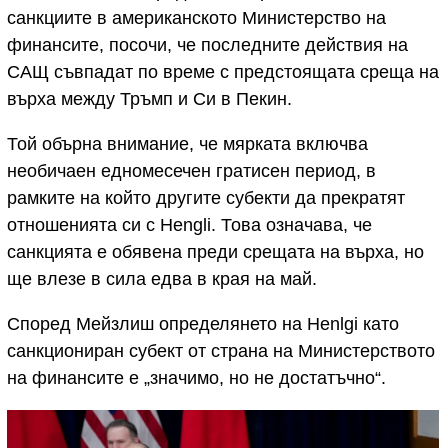
санкциите в американското Министерство на
финансите, посочи, че последните действия на
САЩ съвпадат по време с предстоящата среща на
върха между Тръмп и Си в Пекин.
Той обърна внимание, че мярката включва
необичаен едномесечен гратисен период, в
рамките на който другите субекти да прекратят
отношенията си с Hengli. Това означава, че
санкцията е обявена преди срещата на върха, но
ще влезе в сила едва в края на май.
Според Мейзлиш определянето на Henlgi като
санкциониран субект от страна на Министерството
на финансите е „значимо, но не достатъчно“.