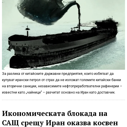
За разлика от китайските държавни предприятия, които избягват да
купуват ирански петрол от страх да не изложат големите китайски банки
на вторични санкции, независимите нефтопреработвателни рафинерии –
известни като „чайници" – разчитат основно на Иран като доставчик.
Икономическата блокада на
САЩ срещу Иран оказва косвен