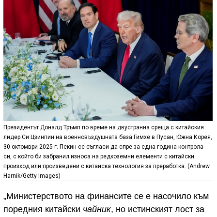
Президентът Доналд Тръмп по време на двустранна среща с китайския
лидер Си Цзинпин на военновъздушната база Гимхе в Пусан, Южна Корея,
30 октомври 2025 г. Пекин се съгласи да спре за една година контрола
си, с който би забранил износа на редкоземни елементи с китайски
произход или произведени с китайска технология за преработка. (Andrew
Harnik/Getty Images)
„Министерството на финансите се е насочило към
поредния китайски
чайник
, но истинският лост за