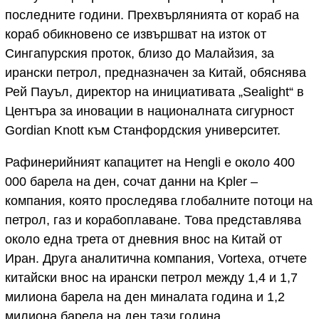
последните години. Прехвърлянията от кораб на
кораб обикновено се извършват на изток от
Сингапурския проток, близо до Малайзия, за
ирански петрол, предназначен за Китай, обяснява
Рей Пауъл, директор на инициативата „Sealight“ в
Центъра за иновации в националната сигурност
Gordian Knott към Станфордския университет.
Рафинерийният капацитет на Hengli е около 400
000 барела на ден, сочат данни на Kpler –
компания, която проследява глобалните потоци на
петрол, газ и корабоплаване. Това представлява
около една трета от дневния внос на Китай от
Иран. Друга аналитична компания, Vortexa, отчете
китайски внос на ирански петрол между 1,4 и 1,7
милиона барела на ден миналата година и 1,2
милиона барела на ден тази година.