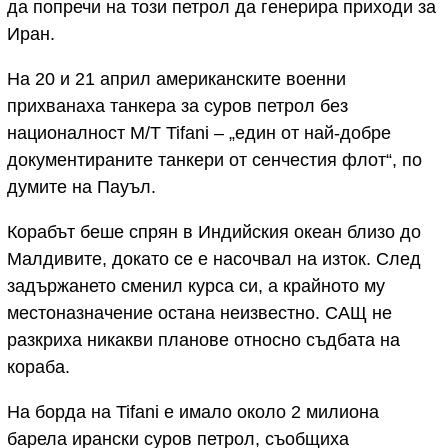
да попречи на този петрол да генерира приходи за
Иран.
На 20 и 21 април американските военни
прихванаха танкера за суров петрол без
националност M/T Tifani – „един от най-добре
документираните танкери от сенчестия флот“, по
думите на Пауъл.
Корабът беше спрян в Индийския океан близо до
Малдивите, докато се е насочвал на изток. След
задържането сменил курса си, а крайното му
местоназначение остана неизвестно. САЩ не
разкриха никакви планове относно съдбата на
кораба.
На борда на Tifani е имало около 2 милиона
барела ирански суров петрол, съобщиха