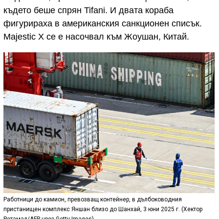
където беше спрян Tifani. И двата кораба
фигурираха в американския санкционен списък.
Majestic X се е насочвал към Жоушан, Китай.
Работници до камион, превозващ контейнер, в дълбоководния
пристанищен комплекс Яншан близо до Шанхай, 3 юни 2025 г. (Хектор
Ретамал/AFP чрез Getty Images)