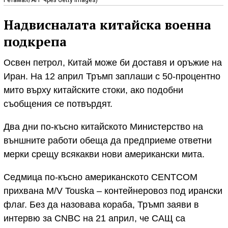
Надвисналата китайска военна
подкрепа
Освен петрол, Китай може би доставя и оръжие на
Иран. На 12 април Тръмп заплаши с 50-процентно
мито върху китайските стоки, ако подобни
съобщения се потвърдят.
Два дни по-късно китайското Министерство на
външните работи обеща да предприеме ответни
мерки срещу всякакви нови американски мита.
Седмица по-късно американското CENTCOM
прихвана M/V Touska – контейнеровоз под ирански
флаг. Без да назовава кораба, Тръмп заяви в
интервю за CNBC на 21 април, че САЩ са