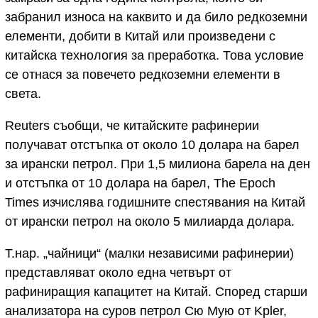
забранил износа на каквито и да било редкоземни
елементи, добити в Китай или произведени с
китайска технология за преработка. Това условие
се отнася за повечето редкоземни елементи в
света.
Reuters съобщи, че китайските рафинерии
получават отстъпка от около 10 долара на барел
за ирански петрол. При 1,5 милиона барела на ден
и отстъпка от 10 долара на барел, The Epoch
Times изчислява годишните спестявания на Китай
от ирански петрол на около 5 милиарда долара.
Т.нар. „чайници“ (малки независими рафинерии)
представляват около една четвърт от
рафиниращия капацитет на Китай. Според старши
анализатора на суров петрол Сю Мую от Kpler,