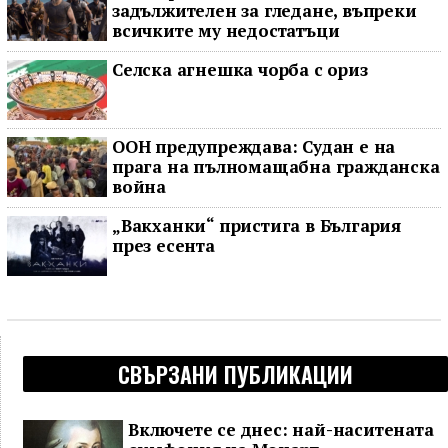
задължителен за гледане, въпреки
всичките му недостатъци
Селска агнешка чорба с ориз
ООН предупреждава: Судан е на
прага на пълномащабна гражданска
война
„Вакханки“ пристига в България
през есента
СВЪРЗАНИ ПУБЛИКАЦИИ
Включете се днес: най-наситената