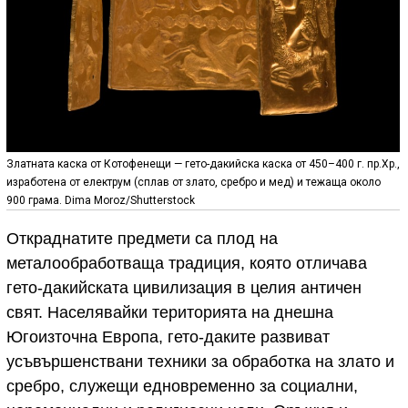
Златната каска от Котофенещи — гето-дакийска каска от 450–400 г. пр.Хр.,
изработена от електрум (сплав от злато, сребро и мед) и тежаща около
900 грама. Dima Moroz/Shutterstock
Откраднатите предмети са плод на
металообработваща традиция, която отличава
гето-дакийската цивилизация в целия античен
свят. Населявайки територията на днешна
Югоизточна Европа, гето-даките развиват
усъвършенствани техники за обработка на злато и
сребро, служещи едновременно за социални,