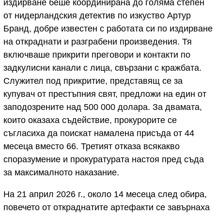
издирване беше координирана до голяма степен
от нидерландския детектив по изкуство Артур
Бранд, добре известен с работата си по издирване
на откраднати и разграбени произведения. Тя
включваше прикрити преговори и контакти по
задкулисни канали с лица, свързани с кражбата.
Служител под прикритие, представящ се за
купувач от престъпния свят, предложи на един от
заподозрените над 500 000 долара. За двамата,
които оказаха съдействие, прокурорите се
съгласиха да поискат намалена присъда от 44
месеца вместо 66. Третият отказа всякакво
споразумение и прокуратурата настоя пред съда
за максималното наказание.
На 21 април 2026 г., около 14 месеца след обира,
повечето от откраднатите артефакти се завърнаха