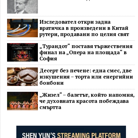
Изследовател откри задна
вратичка в произведени в Китай
рутери, продавани по целия свят
„Турандот“ поставя тържествения
финал на „Опера на площада“ в
София
Десерт без печене: една смес, две
изкушения – торта или енергийни
бонбони
„Жизел“ – балетът, който напомня,
че духовната красота побеждава
смъртта