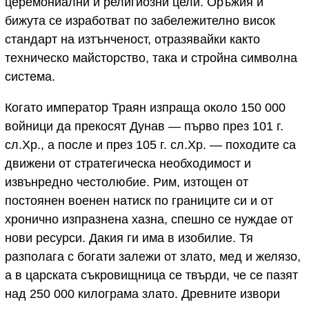
церемониални и религиозни цели. Оръжия и
бижута се изработват по забележително висок
стандарт на изтънченост, отразявайки както
техническо майсторство, така и стройна символна
система.
Когато император Траян изпраща около 150 000
войници да прекосят Дунав — първо през 101 г.
сл.Хр., а после и през 105 г. сл.Хр. — походите са
движени от стратегическа необходимост и
извънредно честолюбие. Рим, изтощен от
постоянен военен натиск по границите си и от
хронично изпразнена хазна, спешно се нуждае от
нови ресурси. Дакия ги има в изобилие. Тя
разполага с богати залежи от злато, мед и желязо,
а в царската съкровищница се твърди, че се пазят
над 250 000 килограма злато. Древните извори