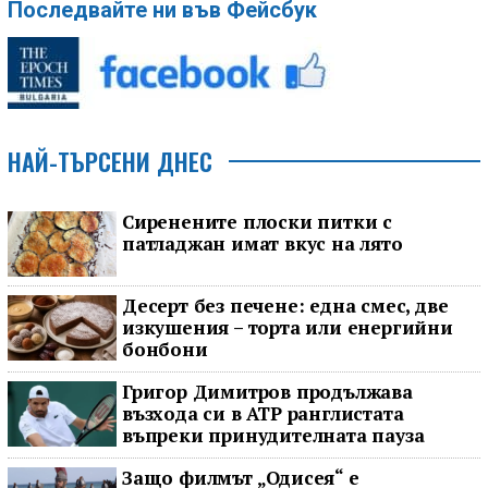
Последвайте ни във Фейсбук
НАЙ-ТЪРСЕНИ ДНЕС
Сиренените плоски питки с
патладжан имат вкус на лято
Десерт без печене: една смес, две
изкушения – торта или енергийни
бонбони
Григор Димитров продължава
възхода си в ATP ранглистата
въпреки принудителната пауза
Защо филмът „Одисея“ е