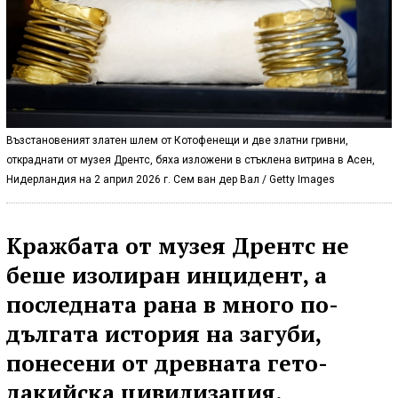
Възстановеният златен шлем от Котофенещи и две златни гривни,
откраднати от музея Дрентс, бяха изложени в стъклена витрина в Асен,
Нидерландия на 2 април 2026 г. Сем ван дер Вал / Getty Images
Кражбата от музея Дрентс не
беше изолиран инцидент, а
последната рана в много по-
дългата история на загуби,
понесени от древната гето-
дакийска цивилизация.