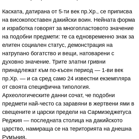
Каската, датирана от 5-ти век пр.Хр., се приписва
на високопоставен дакийски воин. Нейната форма
и изработка говорят за многопластовото значение
на подобни предмети: те са едновременно знак за
елитен социален статус, демонстрация на
натрупано богатство и вещи, натоварени с
духовно значение. Трите златни гривни
принадлежат към по-късен период — 1-ви век
пр.Хр. — и са сред само 24 известни екземпляра
от своята специфична типология.
Археологическите данни сочат, че подобни
предмети най-често са заравяни в жертвени ями в
свещените и царски предели на Сармизеджетуса
Реджия — последната столица на дакийското
царство, намираща се на територията на днешна
Румъния.