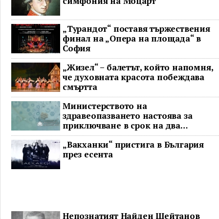
симфония на Моцарт
„Турандот“ поставя тържествения
финал на „Опера на площада“ в
София
„Жизел“ – балетът, който напомня,
че духовната красота побеждава
смъртта
Министерството на
здравеопазването настоява за
приключване в срок на два
ключови строителни проекта
„Вакханки“ пристига в България
през есента
Непознатият Найден Шейтанов