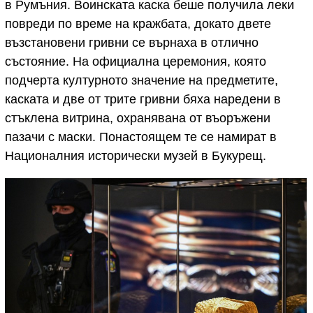
в Румъния. Воинската каска беше получила леки
повреди по време на кражбата, докато двете
възстановени гривни се върнаха в отлично
състояние. На официална церемония, която
подчерта културното значение на предметите,
каската и две от трите гривни бяха наредени в
стъклена витрина, охранявана от въоръжени
пазачи с маски. Понастоящем те се намират в
Националния исторически музей в Букурещ.