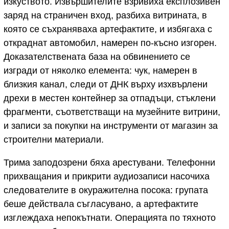
изкуството. Извършителите взривиха експлозивен
заряд на страничен вход, разбиха витрината, в
която се съхраняваха артефактите, и избягаха с
откраднат автомобил, намерен по-късно изгорен.
Доказателствената база на обвинението се
изгради от няколко елемента: чук, намерен в
близкия канал, следи от ДНК върху изхвърлени
дрехи в местен контейнер за отпадъци, стъклени
фрагменти, съответстващи на музейните витрини,
и записи за покупки на инструменти от магазин за
строителни материали.
Трима заподозрени бяха арестувани. Телефонни
прихващания и прикрити аудиозаписи насочиха
следователите в окуражителна посока: групата
беше действала съгласувано, а артефактите
изглеждаха непокътнати. Операцията по тяхното