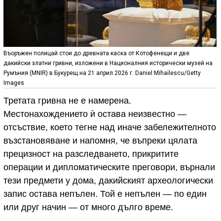
Въоръжен полицай стои до древната каска от Котофенещи и две
дакийски златни гривни, изложени в Националния исторически музей на
Румъния (MNIR) в Букурещ на 21 април 2026 г. Daniel Mihailescu/Getty
Images
Третата гривна не е намерена.
Местонахождението ѝ остава неизвестно —
отсъствие, което тегне над иначе забележителното
възстановяване и напомня, че въпреки цялата
прецизност на разследването, прикритите
операции и дипломатическите преговори, върнали
тези предмети у дома, дакийският археологически
запис остава непълен. Той е непълен — по един
или друг начин — от много дълго време.