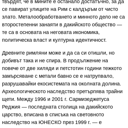
твърдят, че в мините е останало достатъчно, за да
се павират улиците на Рим с калдъръм от чисто
злато. Металообработването и минното дело не са
второстепенни занаяти в дакийското общество —
те са в основата на неговата икономика,
политическа власт и културна идентичност.
Древните римляни може и да са си отишли, но
добивът така и не спира. В продължение на
повече от две хиляди и петстотин години тежкото
замърсяване с метали бавно се е натрупвало,
разрушавайки екосистемата на околната долина.
Археологическото наследство претърпява трайни
щети. Между 1996 и 2001 г. Сармизеджетуса
Реджия — последната столица на дакийското
царство, вписана в списъка на световното
наследство на ЮНЕСКО през 1999 г. — е