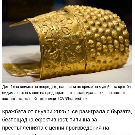
Детайлна снимка на повредите, нанесени по време на музейната кражба,
видими като огъване на предварително реставрирана скъсана част от
златната каска от Котофенещи. LCV/Shutterstock
Кражбата от януари 2025 г. се разиграла с бързата,
безпощадна ефективност, типична за
престъпленията с ценни произведения на