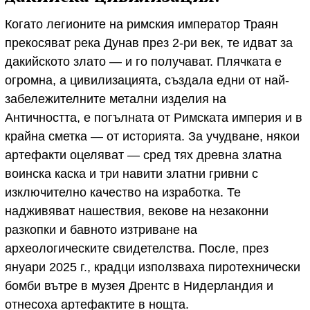
Когато легионите на римския император Траян
прекосяват река Дунав през 2-ри век, те идват за
дакийското злато — и го получават. Плячката е
огромна, а цивилизацията, създала едни от най-
забележителните метални изделия на
Античността, е погълната от Римската империя и в
крайна сметка — от историята. За учудване, някои
артефакти оцеляват — сред тях древна златна
воинска каска и три навити златни гривни с
изключително качество на изработка. Те
надживяват нашествия, векове на незаконни
разкопки и бавното изтриване на
археологическите свидетелства. После, през
януари 2025 г., крадци използваха пиротехнически
бомби вътре в музея Дрентс в Нидерландия и
отнесоха артефактите в нощта.