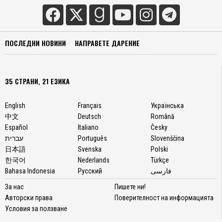
ПОСЛЕДНИ НОВИНИ
НАПРАВЕТЕ ДАРЕНИЕ
35 СТРАНИ, 21 ЕЗИКА
English
Français
Українська
中文
Deutsch
Română
Español
Italiano
Česky
עברית
Português
Slovenščina
日本語
Svenska
Polski
한국어
Nederlands
Türkçe
Bahasa Indonesia
Русский
فارسی
За нас
Пишете ни!
Авторски права
Поверителност на информацията
Условия за ползване