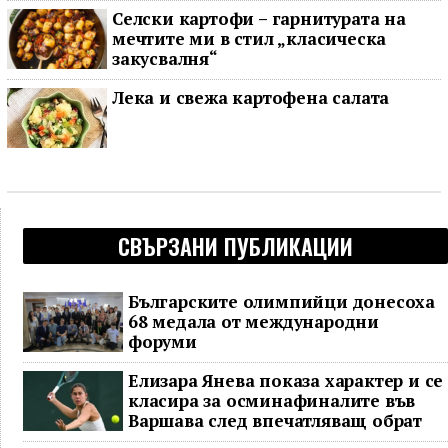
Селски картофи – гарнитурата на
мечтите ми в стил „класическа
закусвалня“
Лека и свежа картофена салата
СВЪРЗАНИ ПУБЛИКАЦИИ
Българските олимпийци донесоха
68 медала от международни
форуми
Елизара Янева показа характер и се
класира за осминафиналите във
Варшава след впечатляващ обрат