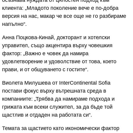
осъзнава нуждата от цялостен подход към
клиента: „Младото поколение вече е по-добра
версия на нас, макар че все още не го разбираме
напълно“.
Анна Поцкова-Кинай, докторант и хотелски
управител, също акцентира върху човешкия
фактор: „Важно е човек да намира
удовлетворение и удоволствие от това, което
прави, и от общуването с гостите“.
Виолета Милушева от InterContinental Sofia
постави фокус върху вътрешната среда в
компаниите: „Трябва да намираме подхода и
грижата към всеки служител, за да бъде той
щастлив и отдаден на работата си“.
Темата за щастието като икономически фактор