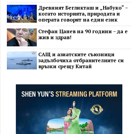
Древният Бегликташ и „Набуко“ –
когато историята, природата и
операта говорят на един език
Стефан Цанев на 90 години – да е
жив и здрав!
САЩ и азиатските съюзници
задълбочиха отбранителните си
връзки срещу Китай