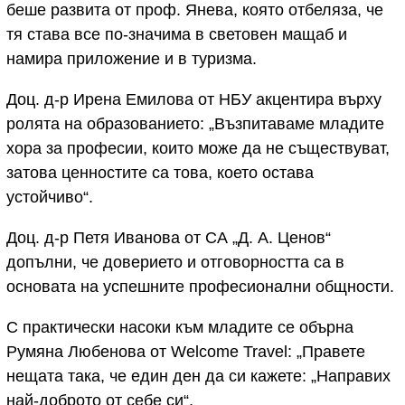
беше развита от проф. Янева, която отбеляза, че
тя става все по-значима в световен мащаб и
намира приложение и в туризма.
Доц. д-р Ирена Емилова от НБУ акцентира върху
ролята на образованието: „Възпитаваме младите
хора за професии, които може да не съществуват,
затова ценностите са това, което остава
устойчиво“.
Доц. д-р Петя Иванова от СА „Д. А. Ценов“
допълни, че доверието и отговорността са в
основата на успешните професионални общности.
С практически насоки към младите се обърна
Румяна Любенова от Welcome Travel: „Правете
нещата така, че един ден да си кажете: „Направих
най-доброто от себе си“.