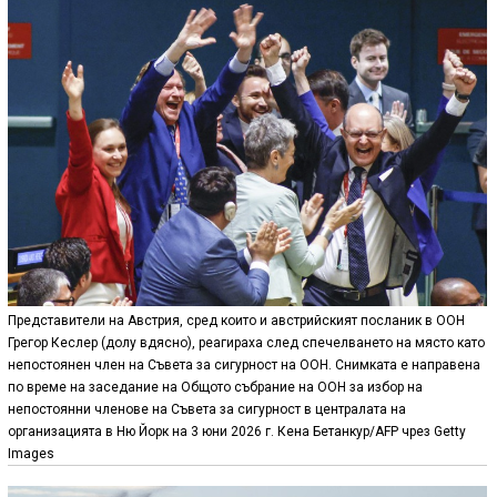
Представители на Австрия, сред които и австрийският посланик в ООН
Грегор Кеслер (долу вдясно), реагираха след спечелването на място като
непостоянен член на Съвета за сигурност на ООН. Снимката е направена
по време на заседание на Общото събрание на ООН за избор на
непостоянни членове на Съвета за сигурност в централата на
организацията в Ню Йорк на 3 юни 2026 г. Кена Бетанкур/AFP чрез Getty
Images