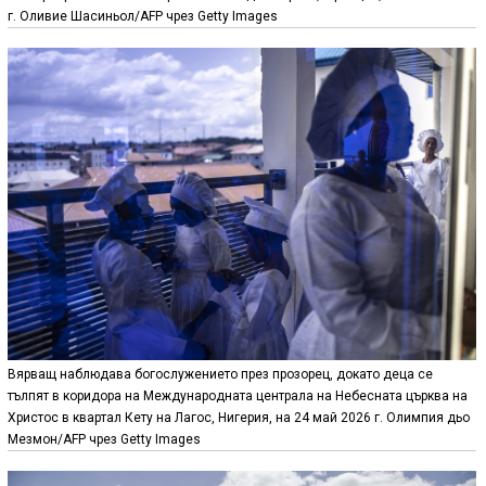
г. Оливие Шасиньол/AFP чрез Getty Images
Вярващ наблюдава богослужението през прозорец, докато деца се
тълпят в коридора на Международната централа на Небесната църква на
Христос в квартал Кету на Лагос, Нигерия, на 24 май 2026 г. Олимпия дьо
Мезмон/AFP чрез Getty Images