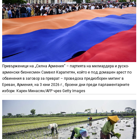
Привърженици на „Силна Армения“ – партията на милиардера и руско-
арменски бизнесмен Самвел Карапетян, който е под домашен арест по
обвинения в заговор за преврат – проведоха предизборен митинг в
Ереван, Армения, на 3 юни 2026 г., броени дни преди парламентарните
избори. Карен Минасян/AFP чрез Getty Images