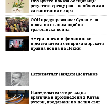
Глухарчето показа обещаващи
резултати срещу рак – необходими
са изпитания с хора
ООН предупреждава: Судан е на
прага на пълномащабна
гражданска война
Американски и филипински
представители оспориха морската
правна война на Пекин
Непознатият Найден Шейтанов
Изследовател откри задна
вратичка в произведени в Китай
рутери, продавани по целия свят