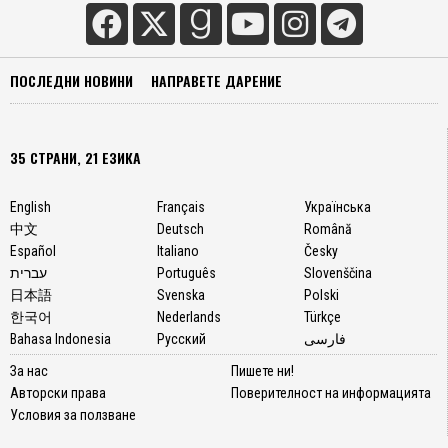
ПОСЛЕДНИ НОВИНИ
НАПРАВЕТЕ ДАРЕНИЕ
35 СТРАНИ, 21 ЕЗИКА
English
Français
Українська
中文
Deutsch
Română
Español
Italiano
Česky
עברית
Português
Slovenščina
日本語
Svenska
Polski
한국어
Nederlands
Türkçe
Bahasa Indonesia
Русский
فارسی
За нас
Пишете ни!
Авторски права
Поверителност на информацията
Условия за ползване