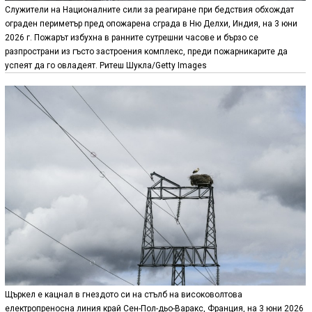
Служители на Националните сили за реагиране при бедствия обхождат
ограден периметър пред опожарена сграда в Ню Делхи, Индия, на 3 юни
2026 г. Пожарът избухна в ранните сутрешни часове и бързо се
разпространи из гъсто застроения комплекс, преди пожарникарите да
успеят да го овладеят. Ритеш Шукла/Getty Images
Щъркел е кацнал в гнездото си на стълб на високоволтова
електропреносна линия край Сен-Пол-дьо-Варакс, Франция, на 3 юни 2026