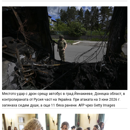
Мястото удар с дрон срещу автобус в град Йенакиеве, Донецка област, в
контролираната от Русия част на Украйна. При атаката на 3 юни 2026 г.
загинаха седем души, а още 11 бяха ранени. AFP чрез Getty Images