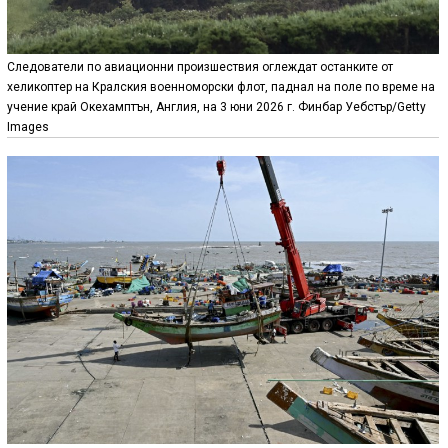
Следователи по авиационни произшествия оглеждат останките от
хеликоптер на Кралския военноморски флот, паднал на поле по време на
учение край Окехамптън, Англия, на 3 юни 2026 г. Финбар Уебстър/Getty
Images