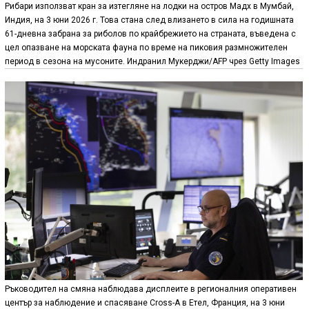
Рибари използват кран за изтегляне на лодки на остров Мадх в Мумбай,
Индия, на 3 юни 2026 г. Това стана след влизането в сила на годишната
61-дневна забрана за риболов по крайбрежието на страната, въведена с
цел опазване на морската фауна по време на пиковия размножителен
период в сезона на мусоните. Индранил Мукерджи/AFP чрез Getty Images
Ръководител на смяна наблюдава дисплеите в регионалния оперативен
център за наблюдение и спасяване Cross-A в Етел, Франция, на 3 юни