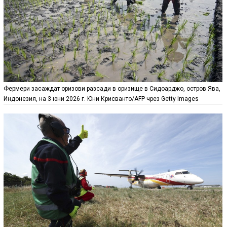
Фермери засаждат оризови разсади в оризище в Сидоарджо, остров Ява,
Индонезия, на 3 юни 2026 г. Юни Крисванто/AFP чрез Getty Images