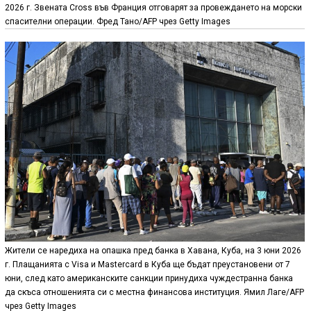
2026 г. Звената Cross във Франция отговарят за провеждането на морски
спасителни операции. Фред Тано/AFP чрез Getty Images
Жители се наредиха на опашка пред банка в Хавана, Куба, на 3 юни 2026
г. Плащанията с Visa и Mastercard в Куба ще бъдат преустановени от 7
юни, след като американските санкции принудиха чуждестранна банка
да скъса отношенията си с местна финансова институция. Ямил Лаге/AFP
чрез Getty Images