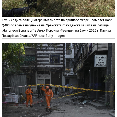
Техник вдига палец нагоре към пилота на противопожарен самолет Dash
Q400 по време на учение на Френската гражданска защита на летище
„Наполеон Бонапарт“ в Аячо, Корсика, Франция, на 2 юни 2026 г. Паскал
Пошар-Казабианка/AFP чрез Getty Images