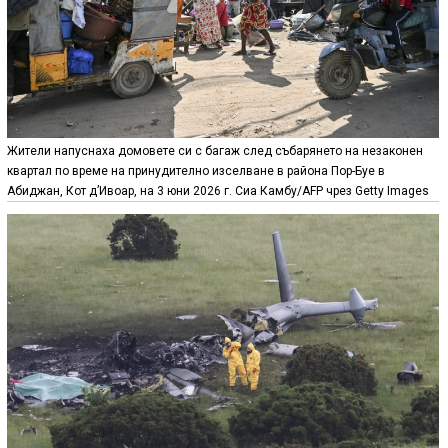
Жители напуснаха домовете си с багаж след събарянето на незаконен
квартал по време на принудително изселване в района Пор-Буе в
Абиджан, Кот д’Ивоар, на 3 юни 2026 г. Сиа Камбу/AFP чрез Getty Images