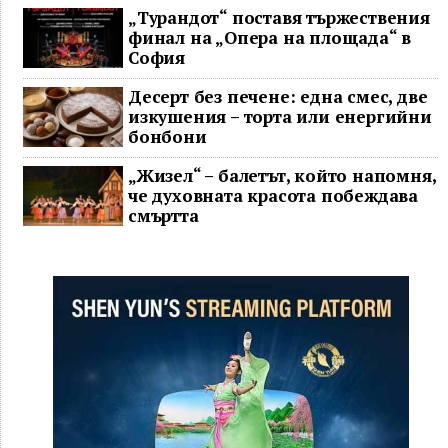
„Турандот“ поставя тържествения
финал на „Опера на площада“ в
София
Десерт без печене: една смес, две
изкушения – торта или енергийни
бонбони
„Жизел“ – балетът, който напомня,
че духовната красота побеждава
смъртта