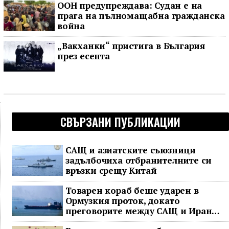
ООН предупреждава: Судан е на
прага на пълномащабна гражданска
война
„Вакханки“ пристига в България
през есента
СВЪРЗАНИ ПУБЛИКАЦИИ
САЩ и азиатските съюзници
задълбочиха отбранителните си
връзки срещу Китай
Товарен кораб беше ударен в
Ормузкия проток, докато
преговорите между САЩ и Иран
останаха в безизходица