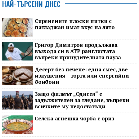
НАЙ-ТЪРСЕНИ ДНЕС
Сиренените плоски питки с
патладжан имат вкус на лято
Григор Димитров продължава
възхода си в ATP ранглистата
въпреки принудителната пауза
Десерт без печене: една смес, две
изкушения – торта или енергийни
бонбони
Защо филмът „Одисея“ е
задължителен за гледане, въпреки
всичките му недостатъци
Селска агнешка чорба с ориз