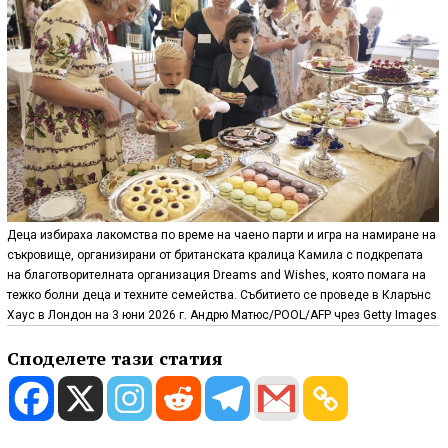
Деца избираха лакомства по време на чаено парти и игра на намиране на
съкровище, организирани от британската кралица Камила с подкрепата
на благотворителната организация Dreams and Wishes, която помага на
тежко болни деца и техните семейства. Събитието се проведе в Кларънс
Хаус в Лондон на 3 юни 2026 г. Андрю Матюс/POOL/AFP чрез Getty Images
Споделете тази статия