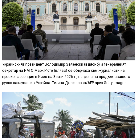
Украинският президент Володимир Зеленски (вдясно) и генералният
секретар на НАТО Марк Рюте (вляво) се обърнаха към журналисти на
пресконференция в Киев на 3 юни 2026 г., на фона на продължаващото
руско нахлуване в Украйна. Тетяна Джафарова/AFP чрез Getty Images